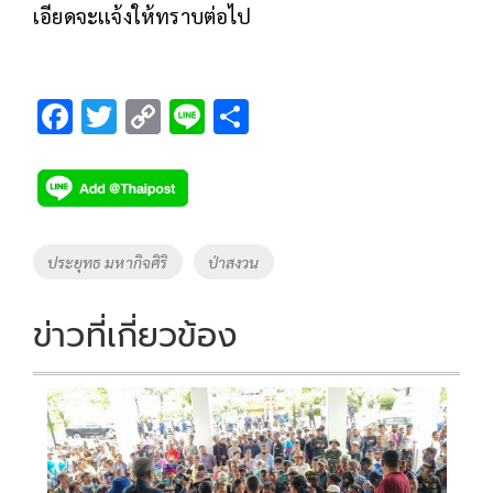
เอียดจะเเจ้งให้ทราบต่อไป
F
T
C
Li
S
ac
wi
o
n
h
e
tt
p
e
ar
b
er
y
e
o
Li
Tags
ประยุทธ มหากิจศิริ
ป่าสงวน
o
n
k
k
ข่าวที่เกี่ยวข้อง