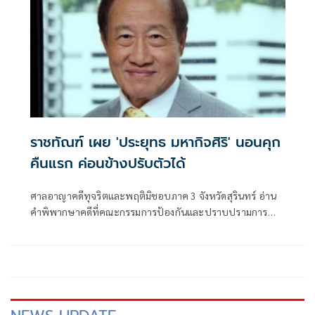
ราชทัณฑ์ เผย 'ประยุทธ มหากิจศิริ' นอนคุก
คืนแรก ค่อนข้างปรับตัวได้
ศาลอาญาคดีทุจริตและพฤติมิชอบภาค 3 จังหวัดสุรินทร์ อ่าน
คำพิพากษาคดีที่คณะกรรมการป้องกันและปราบปรามการ
ทุจริตแห่งชาติ (ป.ป.ช.) ยื่นฟ้อง นายประยุทธ มหากิจศิริ
กรรมการและผู้อำนวยการใหญ่ บริษัท ไทยน๊อคซ์ สเตนเลส
จำกัด