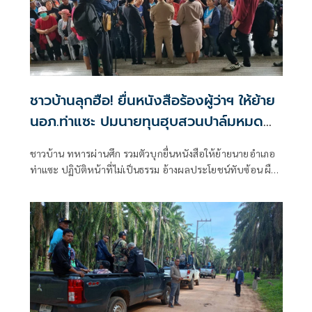
ชาวบ้านลุกฮือ! ยื่นหนังสือร้องผู้ว่าฯ ให้ย้าย
นอภ.ท่าแซะ ปมนายทุนฮุบสวนปาล์มหมด
สัมปทาน
ชาวบ้าน ทหารผ่านศึก รวมตัวบุกยื่นหนังสือให้ย้ายนายอำเภอ
ท่าแซะ ปฏิบัติหน้าที่ไม่เป็นธรรม อ้างผลประโยชน์ทับซ้อน ผืน
ป่าสวนปาล์มหมดสัมปทานกว่า 2.3 หมื่นไร่ นาน 10 ปี แต่ยังมี
นายทุน แรงงานต่างด้าวแฝงเก็บเกี่ยวผลผลิต ปล่อยสร้างสุสาน
ในป่าสงวน พร้อมกลับไปปักหลักนอนค้างคืนหน้าอำเภอรอคำ
ตอบ