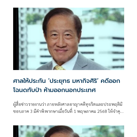
แจงบรรยากาศคืนแรกมหาเศรษฐีและลูกสาวปรับตัวได้ดี
ศาลให้ประกัน ‘ประยุทธ มหากิจศิริ’ คดีออก
โฉนดทับป่า ห้ามออกนอกประเทศ
ผู้สื่อข่าวรายงานว่า ภายหลังศาลอาญาคดีทุจริตและประพฤติมิ
ชอบภาค 3 มีคำพิพากษาเมื่อวันที่ 1 พฤษภาคม 2568 ให้จำคุก
นายประยุทธ มหากิจศิริ นักธุ