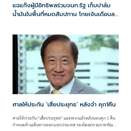
แฉแก๊งผู้มีอิทธิพลร่วมจนท.รัฐ เก็บปาล์ม
น้ำมันในพื้นที่หมดสัมปทาน โกยเงินเดือนละ
100 ล้าน
ศาลให้ประกัน ‘เสี่ยประยุทธ’ หลังจำ คุก1คืน
ศาลให้ประกัน “เสี่ยประยุทธ” และพวกแล้วหลังนอนคุก 1 คืน
กำหนดห้ามเดินทางออกนอกประเทศ รองโฆษกกรมราชทัณฑ์