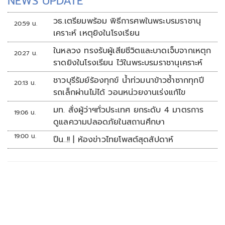
NEWS UPDATE
วธ.เตรียมพร้อม พิธีการศพในพระบรมราชานุ
20:59 น.
เคราะห์ เหตุยิงในโรงเรียน
ในหลวง ทรงรับผู้เสียชีวิตและบาดเจ็บจากเหตุก
20:27 น.
ราดยิงในโรงเรียน ไว้ในพระบรมราชานุเคราะห์
ชาวบุรีรัมย์ร้องทุกข์ น้ำท่วมนาข้าวซ้ำซากทุกปี
20:13 น.
รถเล็กผ่านไม่ได้ วอนหน่วยงานเร่งแก้ไข
มท. สั่งผู้ว่าฯทั่วประเทศ ยกระดับ 4 มาตรการ
19:06 น.
ดูแลความปลอดภัยในสถานศึกษา
19:00 น.
ปืน..!! | ห้องข่าวไทยโพสต์สุดสัปดาห์