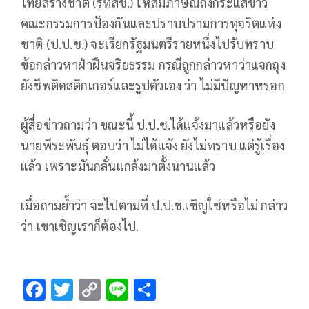
ไทยสร้างชาติ (รทสช.) ให้สัมภาษณ์ถึงกระแสข่าว
คณะกรรมการป้องกันและปราบปรามการทุจริตแห่ง
ชาติ (ป.ป.ช.) จะเรียกรัฐมนตรีรายหนึ่งไปรับทราบ
ข้อกล่าวหาฝ่าฝืนจริยธรรม กรณีถูกกล่าวหาว่าแจกถุง
ยังชีพติดสติกเกอร์และรูปตัวเอง ว่า ไม่มีปัญหาหรอก
ผู้สื่อข่าวถามว่า ขณะนี้ ป.ป.ช.ได้แจ้งมาแล้วหรือยัง
นายพีระพันธุ์ ตอบว่า ไม่ได้แจ้ง ยังไม่ทราบ แต่รู้เรื่อง
แล้ว เพราะมันกลั่นแกล้งมาตั้งนานแล้ว
เมื่อถามย้ำว่า จะไปตามที่ ป.ป.ช.เชิญใช่หรือไม่ กล่าว
ว่า เขาเชิญเราก็ต้องไป.
F
T
C
Li
S