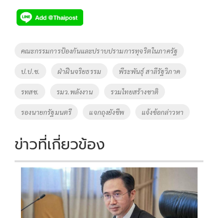
ac
wi
o
n
h
e
tt
p
e
ar
b
er
y
e
o
Li
Tags
คณะกรรมการป้องกันและปราบปรามการทุจริตในภาครัฐ
o
n
ป.ป.ช.
ฝ่าฝืนจริยธรรม
พีระพันธุ์ สาลีรัฐวิภาค
k
k
รทสช.
รมว.พลังงาน
รวมไทยสร้างชาติ
รองนายกรัฐมนตรี
แจกถุงยังชีพ
แจ้งข้อกล่าวหา
ข่าวที่เกี่ยวข้อง