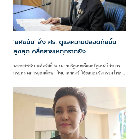
'ยศชนัน' สั่ง ศธ. ดูแลความปลอดภัยขั้น
สูงสุด คลี่คลายเหตุกราดยิง
นายยศชนัน วงศ์สวัสดิ์ รองนายกรัฐมนตรีและรัฐมนตรีว่าการ
กระทรวงการอุดมศึกษา วิทยาศาสตร์ วิจัยและนวัตกรรม โพสต์
ข้อความผ่านเฟซบุ๊กว่า "ขอแสดงความเสียใจอย่างสุดซึ้งต่อ
ครอบครัวผู้สูญเสีย