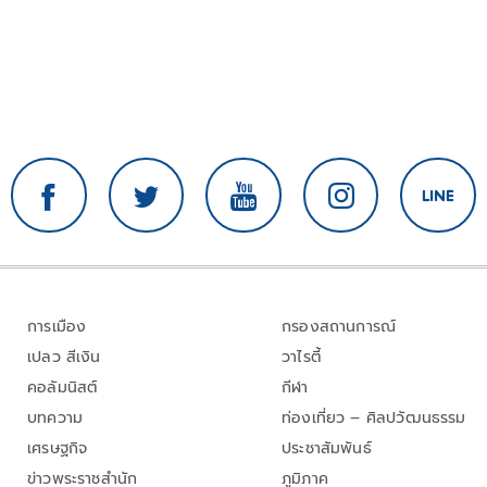
การเมือง
กรองสถานการณ์
เปลว สีเงิน
วาไรตี้
คอลัมนิสต์
กีฬา
บทความ
ท่องเที่ยว – ศิลปวัฒนธรรม
เศรษฐกิจ
ประชาสัมพันธ์
ข่าวพระราชสำนัก
ภูมิภาค