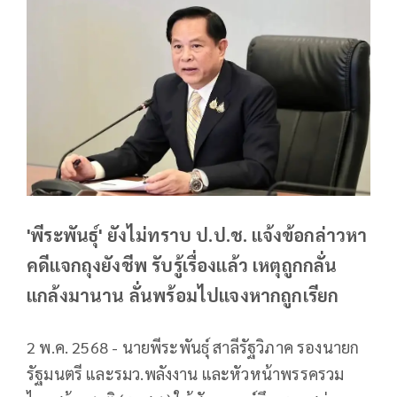
'พีระพันธุ์' ยังไม่ทราบ ป.ป.ช. แจ้งข้อกล่าวหา
คดีแจกถุงยังชีพ รับรู้เรื่องแล้ว เหตุถูกกลั่น
แกล้งมานาน ลั่นพร้อมไปแจงหากถูกเรียก
2 พ.ค. 2568 - นายพีระพันธุ์ สาลีรัฐวิภาค รองนายก
รัฐมนตรี และรมว.พลังงาน และหัวหน้าพรรครวม