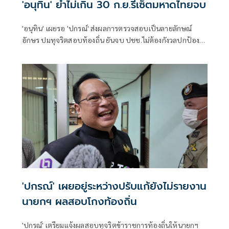
'อนุทิน' ย้ำไม่เกิน 30 ก.ย.รีเซ็ตมหาดไทยจบ
'อนุทิน' เผยรอ 'ปกรณ์' ส่งผลการตรวจสอบเป็นลายลักษณ์
อักษร ปมทุจริตสอบท้องถิ่น ยันจบ ปชช.ไม่ต้องกังวลปกป้อง
ใคร พอใจ ขรก.ยึดแนวทางปิดชื่อถือพฤติกรรม บอกไม่มีใครวิ่ง
เต้นได้ ชี้รีเซ็ต มท.จบใน ก.ย.นี้
'ปกรณ์' เผยอยู่ระหว่างปรับแก้ยังไม่รายงาน
นายกฯ ผลสอบโกงท้องถิ่น
'ปกรณ์' เตรียมแจ้งผลสอบทุจริตข้าราชการท้องถิ่นให้นายกฯ