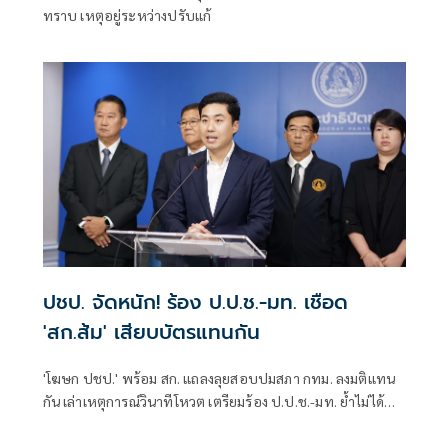
ทราบ เหตุอยู่ระหว่างปรับแก้
ปชป. จัดหนัก! ร้อง ป.ป.ช.-มท. เชือด
'สก.ส้ม' เสียบบัตรแทนกัน
'โฆษก ปชป.' พร้อม สก. แถลงลุยสอบปมสภา กทม. ลงมติแทน
กัน เล่าเหตุการณ์วินาทีโหวต เตรียมร้อง ป.ป.ช.-มท. ย้ำไม่ได้
กลั่นแกล้งทางการเมือง แต่ต้องร่วมสร้างความโปร่งใส