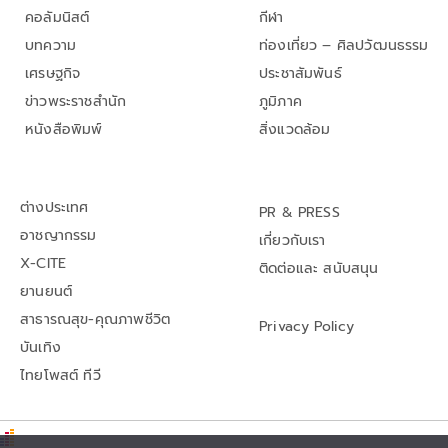
คอลัมนิสต์
กีฬา
บทความ
ท่องเที่ยว – ศิลปวัฒนธรรม
เศรษฐกิจ
ประชาสัมพันธ์
ข่าวพระราชสำนัก
ภูมิภาค
หนังสือพิมพ์
สิ่งแวดล้อม
ต่างประเทศ
PR & PRESS
อาชญากรรม
เกี่ยวกับเรา
X-CITE
ติดต่อและ สนับสนุน
ยานยนต์
สาธารณสุข-คุณภาพชีวิต
Privacy Policy
บันเทิง
ไทยโพสต์ ทีวี