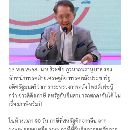
13 พ.ค.2568- นายธีระชัย ภูวนาถนรานุบาล รอง
หัวหน้าพรรคฝ่ายเศรษฐกิจ พรรคพลังประชารัฐ
อดีตรัฐมนตรีว่าการกระทรวงการคลัง โพสต์เฟซบุ๊
กว่า ข่าวดีดีลภาษี สหรัฐกับจีนสามารถตกลงกันได้ ใน
เรื่องภาษีทรัมป์
ในห้วงเวลา 90 วัน ภาษีที่สหรัฐคิดจากจีน จาก
145% จะลดเหลือ 30% ภาษีที่จีนคิดจากสหรัฐ จาก