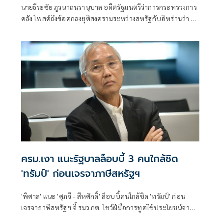
นายธีระชัย ภูวนาถนรานุบาล อดีตรัฐมนตรีว่าการกระทรวงการ
คลัง โพสต์ถึงข้อตกลงยุติสงครามระหว่างสหรัฐกับอิหร่านว่า มัด
มือชกดีล
ครม.เงา แนะรัฐบาลล็อบบี้ 3 คนใกล้ชิด
'ทรัมป์' ก่อนเจรจาภาษีสหรัฐฯ
'พิศาล' แนะ 'ศุภจี - สีหศักดิ์' ล็อบบี้คนใกล้ชิด 'ทรัมป์' ก่อน
เจรจาภาษีสหรัฐฯ จี้ รมว.กต. โชว์ฝีมือการทูตใช้ประโยชน์จาก
พันธมิตรเก่า พร้อมสร้างไพ่ต่อรอง ดึงเอกชนร่วมลงทุนอย่างมี