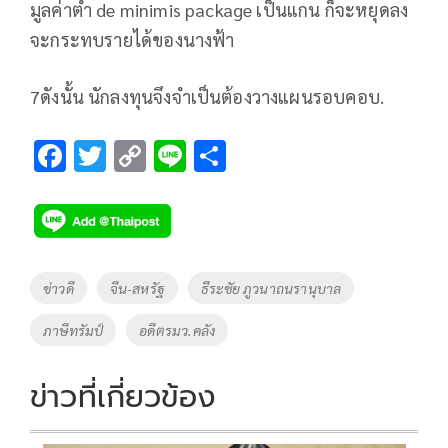
มูลค่าต่ำ de minimis package เป็นแกน ก็จะหยุดลง
จะกระทบรายได้ของนางฟ้า
7ดังนั้น นักลงทุนจึงจำเป็นต้องวางแผนรอบคอบ.
F
T
C
Li
S
ac
wi
o
n
h
e
tt
p
e
ar
b
er
y
e
o
Li
Tags
ข่าวดี
จีน-สหรัฐ
ธีระชัย ภูวนาถนรานุบาล
o
n
ภาษีทรัมป์
อดีตรมว.คลัง
k
k
ข่าวที่เกี่ยวข้อง