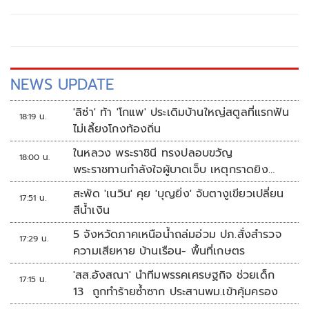
ยุทธศาสตร์
NEWS UPDATE
'ลิซ่า' ท้า 'โกแพ' ประเดิมบ้านใหญ่สตูลที่แรกฟัน
18:19 น.
ไม่เลี้ยงโกงท้องถิ่น
ในหลวง พระราชินี ทรงปลอบขวัญ
18:00 น.
พระราชทานกำลังใจผู้บาดเจ็บ เหตุกราดยิง
รร.เทพศิรินทร์นนทบุรี
สะพัด 'เนวิน' คุย 'บุญยิ่ง' จับตางูเขียวเปลี่ยน
17:51 น.
สีน้ำเงิน
5 จังหวัดภาคเหนือน้ำถล่มอ่วม ปภ.สั่งสำรวจ
17:29 น.
ความเสียหาย บ้านเรือน- พื้นที่เกษตร
'สส.อังสณา' นำทีมพรรคเศรษฐกิจ ช่วยเด็ก
17:15 น.
13 ถูกทำร้ายซ้ำซาก ประสานพม.เข้าคุ้มครอง