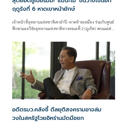
สุดยอดซูเปอร์มัม! 'แม่นะโม' ขึ้นวางไข่นอก
ฤดูรังที่ 6 หาดเขาหน้ายักษ์
เจ้าหน้าที่อุทยานแห่งชาติเขาลำปี-หาดท้ายเหมือง ร่วมกับศูนย์
ศึกษาและวิจัยอุทยานแห่งชาติทางทะเลที่ 2 (ภูเก็ต) พบแม่เต่า
มะเฟือง "แม่นะโม" ขึ้นวางไข่บริเวณชายหาดเขาหน้ายักษ์
อดีตรมว.คลังชี้ ดีลยุติสงครามอาจล่ม
วงในสหรัฐโวยอิหร่านมัดมือชก