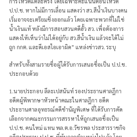
การโหวตแต่ละครั้ง โดยเฉพาะคะแนนตอนโหวต
ป.ป.ช. หากไม่มีการเลื่อน แสดงว่า สว.สีน้ำเงินบางคน
เริ่มอาจจะเตรียมชิ่งออกแล้ว โดยเฉพาะพวกที่ไม่ใช่
น้ำเงินแท้ หลังมีการสอบสวนคดีฮั้ว สว. เพื่อต้องการ
แสดงให้เห็นว่าไม่ได้อยู่กับ สว.สีน้ำเงิน แล้วจะได้ไม่
ถูก กกต. และดีเอสไอเอาผิด” แหล่งข่าวสว. ระบุ
สำหรับทั้งสามรายชื่อผู้ได้รับการเสนอชื่อเป็น ป.ป.ช.
ประกอบด้วย
1.นายประกอบ ลีละเปสนันท์ รองประธานศาลฎีกา
อดีตผู้พิพากษาหัวหน้าคณะในศาลฎีกา อดีต
ประธานศาลอุทธรณ์คดีชำนัญพิเศษ ที่ได้รับการคัด
เลือกจากคณะกรรมการสรรหาให้ถูกเสนอชื่อเป็น
ป.ป.ช. คนใหม่ แทน พล.ต.อ.วัชรพล ประสารราชกิจ
อดีตประธาน ป.ป.ช. ที่พ้นจากตำแหน่งไปแล้ว โดย