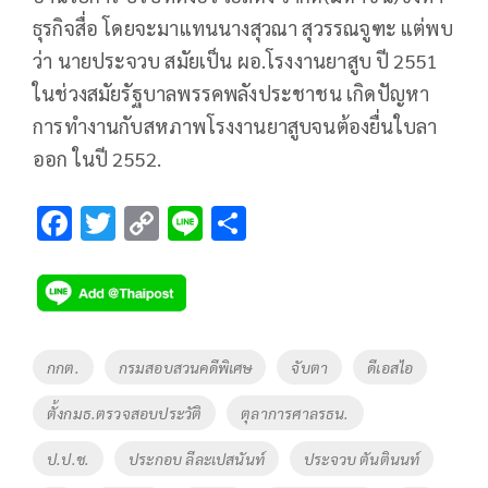
ธุรกิจสื่อ โดยจะมาแทนนางสุวณา สุวรรณจูฑะ แต่พบ
ว่า นายประจวบ สมัยเป็น ผอ.โรงงานยาสูบ ปี 2551
ในช่วงสมัยรัฐบาลพรรคพลังประชาชน เกิดปัญหา
การทำงานกับสหภาพโรงงานยาสูบจนต้องยื่นใบลา
ออก ในปี 2552.
F
T
C
Li
S
ac
wi
o
n
h
e
tt
p
e
ar
b
er
y
e
o
Li
Tags
กกต.
กรมสอบสวนคดีพิเศษ
จับตา
ดีเอสไอ
o
n
ตั้งกมธ.ตรวจสอบประวัติ
ตุลาการศาลรธน.
k
k
ป.ป.ช.
ประกอบ ลีละเปสนันท์
ประจวบ ตันตินนท์