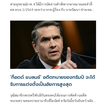
เหลา'
ศาลอุทธรณ์ภาค 4 ได้มีการนัดอ่านคำพิพากษาหมายเลขดำที่
ลต.อบจ.1/2569 ระหว่าง กกต.ผู้ร้อง กับ นายวัฒนา ช่างเหลา
ผู้คัดค้าน เรื่อง พรบ.การเลือกตั้งสมาชิกสภาท้องถิ่นหรือผู้
บริหารท้องถิ่น (ขอให้มีการเลือกตั้ง นายก อบจ.ใหม่)
‘ท็อดด์ แบลนช์’ อดีตทนายของทรัมป์ จะได้
รับการแต่งตั้งเป็นอัยการสูงสุด
วุฒิสมาชิกพรรครีพับลิกันสองคนได้ถอนการคัดค้านอดีต
ทนายความของประธานาธิบดีโดนัลด์ ทรัมป์เมื่อวันจันทร์ หลัง