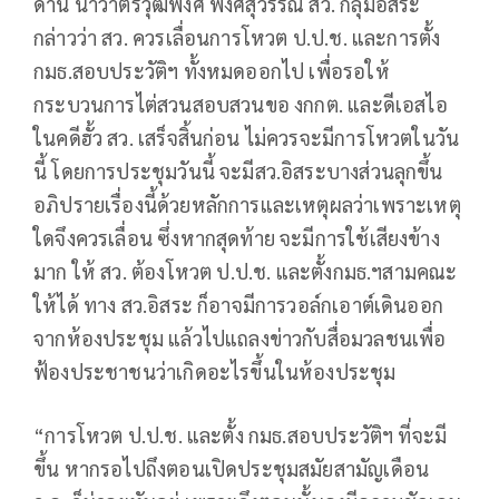
ด้าน นาวาตรีวุฒิพงศ์ พงศ์สุวรรณ สว. กลุ่มอิสระ
กล่าวว่า สว. ควรเลื่อนการโหวต ป.ป.ช. และการตั้ง
กมธ.สอบประวัติฯ ทั้งหมดออกไป เพื่อรอให้
กระบวนการไต่สวนสอบสวนขอ งกกต. และดีเอสไอ
ในคดีฮั้ว สว. เสร็จสิ้นก่อน ไม่ควรจะมีการโหวตในวัน
นี้ โดยการประชุมวันนี้ จะมีสว.อิสระบางส่วนลุกขึ้น
อภิปรายเรื่องนี้ด้วยหลักการและเหตุผลว่าเพราะเหตุ
ใดจึงควรเลื่อน ซึ่งหากสุดท้าย จะมีการใช้เสียงข้าง
มาก ให้ สว. ต้องโหวต ป.ป.ช. และตั้งกมธ.ฯสามคณะ
ให้ได้ ทาง สว.อิสระ ก็อาจมีการวอล์กเอาต์เดินออก
จากห้องประชุม แล้วไปแถลงข่าวกับสื่อมวลชนเพื่อ
ฟ้องประชาชนว่าเกิดอะไรขึ้นในห้องประชุม
“การโหวต ป.ป.ช. และตั้ง กมธ.สอบประวัติฯ ที่จะมี
ขึ้น หากรอไปถึงตอนเปิดประชุมสมัยสามัญเดือน