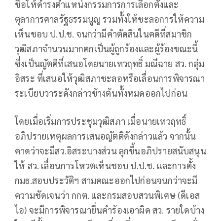
ชื่อให้ดำรงตำแหน่งกรรมการการเลือกตั้งและ
ตุลาการศาลรัฐธรรมนูญ รวมทั้งให้ชะลอการให้ความ
เห็นชอบ ป.ป.ช. จนกว่ามีคำตัดสินในคดีที่สมาชิก
วุฒิสภาจำนวนมากตกเป็นผู้ถูกร้องและผู้ร้องขณะนี้
ซึ่งเป็นญัตติที่เสนอโดยนายเทวฤทธิ์ มณีฉาย สว. กลุ่ม
อิสระ ที่เสนอให้วุฒิสภาชะลอหรือเลื่อนการพิจารณา
ระเบียบวาระดังกล่าวข้างต้นทั้งหมดออกไปก่อน
โดยเมื่อเริ่มการประชุมวุฒิสภา เมื่อนายเทวฤทธิ์
อภิปรายเหตุผลการเสนอญัตติดังกล่าวแล้ว จากนั้น
คาดว่าจะมีสว.อิสระบางส่วน ลุกขึ้นอภิปรายสนับสนุน
ให้ สว. เลื่อนการโหวตเห็นชอบ ป.ป.ช. และการตั้ง
กมธ.สอบประวัติฯ สามคณะออกไปก่อนจนกว่าจะมี
ความชัดเจนว่า กกต. และกรมสอบสวนพิเศษ (ดีเอส
ไอ) จะมีการพิจารณายื่นคำร้องเอาผิด สว. รายใดบ้าง