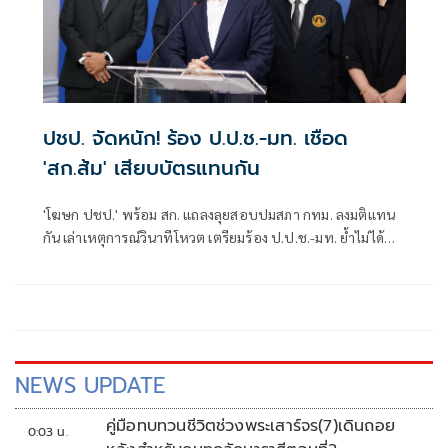
ปชป. จัดหนัก! ร้อง ป.ป.ช.-มท. เชือด
'สก.ส้ม' เสียบบัตรแทนกัน
'โฆษก ปชป.' พร้อม สก. แถลงลุยสอบปมสภา กทม. ลงมติแทน
กัน เล่าเหตุการณ์วินาทีโหวต เตรียมร้อง ป.ป.ช.-มท. ย้ำไม่ได้
กลั่นแกล้งทางการเมือง แต่ต้องร่วมสร้างความโปร่งใส
NEWS UPDATE
คู่มือทบทวนชีวิตช่วงพระเสาร์จร(7)เดินถอย
0:03 น.