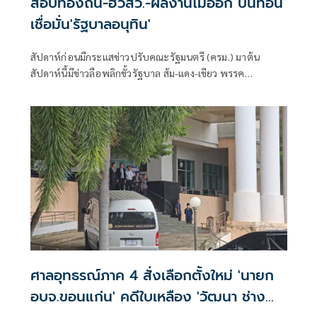
สอบท้องถิ่น-ฮั้วสว.-ผลงานไม่ออก บั่นทอน
เชื่อมั่น'รัฐบาลอนุทิน'
สัปดาห์ก่อนมีกระแสข่าวปรับคณะรัฐมนตรี (ครม.) มาต้น
สัปดาห์นี้มีข่าวลือพลิกขั้วรัฐบาล ส้ม-แดง-เขียว พรรค
ประชาชน พรรคเพื่อไทย และพรรคกล้าธรรม จับมือกัน
ศาลอุทธรณ์ภาค 4 สั่งเลือกตั้งใหม่ 'นายก
อบจ.ขอนแก่น' คดีใบเหลือง 'วัฒนา ช่าง