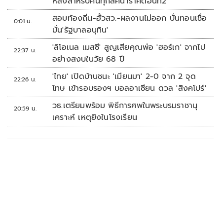
หลังสำหรับคนทุกลัคนาราศีตอนที่2
สอบท้องถิ่น-ฮั้วสว.-ผลงานไม่ออก บั่นทอนเชื่อ
0:01 น.
มั่น'รัฐบาลอนุทิน'
'ลิโอเนล เมสซี' สูญเสียคุณพ่อ 'ฮอร์เก' จากไป
22:37 น.
อย่างสงบในวัย 68 ปี
'ไทย' เปิดบ้านชนะ 'เมียนมา' 2-0 จาก 2 จุด
22:26 น.
โทษ เข้ารอบรองฯ บอลอาเซียน ดวล 'สิงคโปร์'
วธ.เตรียมพร้อม พิธีการศพในพระบรมราชานุ
20:59 น.
เคราะห์ เหตุยิงในโรงเรียน