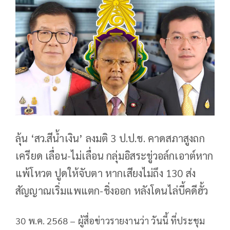
ลุ้น ‘สว.สีน้ำเงิน’ ลงมติ 3 ป.ป.ช. คาดสภาสูงถก
เครียด เลื่อน-ไม่เลื่อน กลุ่มอิสระขู่วอล์กเอาต์หาก
แพ้โหวต ปูดให้จับตา หากเสียงไม่ถึง 130 ส่ง
สัญญาณเริ่มแพแตก-ชิ่งออก หลังโดนไล่บี้คดีฮั้ว
30 พ.ค. 2568 – ผู้สื่อข่าวรายงานว่า วันนี้ ที่ประชุม