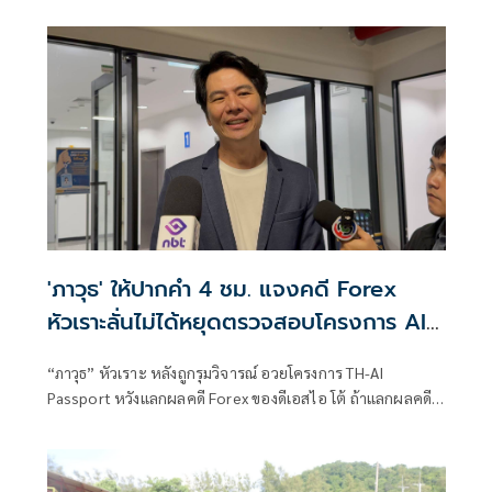
จากที่ท็อดด์ แบลนช์ยอมประนีประนอมในประเด็นที่เป็นข้อถก
เถียง คณะกรรมการตุลาการวุฒิสภามีกำหนดลงคะแนนเสียง
เกี่ยวกับแบลนช์ในวันอังคารนี้ ตามด้วยการลงคะแนนเสียงโดย
วุฒิสภาทั้งหมดภายในสัปดาห์นี้
'ภาวุธ' ให้ปากคำ 4 ชม. แจงคดี Forex
หัวเราะลั่นไม่ได้หยุดตรวจสอบโครงการ AI
แลกจบคดี
“ภาวุธ” หัวเราะ หลังถูกรุมวิจารณ์ อวยโครงการ TH-AI
Passport หวังแลกผลคดี Forex ของดีเอสไอ โต้ ถ้าแลกผลคดี
ได้คงไม่มายืนอยู่ตรงนี้ รับลดบทบาทตรวจสอบ เหตุติดภารกิจ
งานประชุมคณะอนุฯหลายชุด เผยยังมีเพื่อน สส.รายอื่นของ
พรรคประชาชน รับผิดชอบโดยตรงอยู่แล้ว