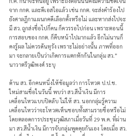
ก.ค. ก็น่าจะทันอยู่ เพราะถึงตอนนั้นคงมีความชัดเจน
จาก กกต. และดีเอสไอแล้ว เช่น กกต. จะส่งคำร้องไป
ยังศาลฎีกาแผนกคดีเลือกตั้งหรือไม่ และหากส่งไปจะ
มี สว. ถูกส่งชื่อไปกี่คน ก็ควรรอไปก่อน เพราะตอนนี้
การสอบของ กกต. ก็คืบหน้าไปมากแล้ว อีกไม่นานก็
คงรู้ผล ไม่ควรดันทุรัง เพราะไม่อย่างนั้น ภาพที่ออก
มา จะกลายเป็นว่าเกิดการแตกหักกันในกลุ่ม สว.”
นาวาตรีวุฒิพงศ์ ระบุ
ด้าน สว. อีกคนหนึ่งให้ข้อมูลว่า การโหวต ป.ป.ช.
ใหม่สามชื่อในวันนี้ พบว่า สว.สีน้ำเงิน มีการ
เคลื่อนไหวแบบปิดลับ ไม่ให้ สว. นอกกลุ่มรู้ความ
เคลื่อนไหวว่าจะโหวตเห็นชอบทั้งสามรายชื่อหรือไม่
โดยตลอดการประชุมวุฒิสภาเมื่อวันที่ 29 พ.ค. ที่ผ่าน
มา สว.สีน้ำเงิน มีการจับกลุ่มพูดคุยกันเอง โดยเมื่อ สว.