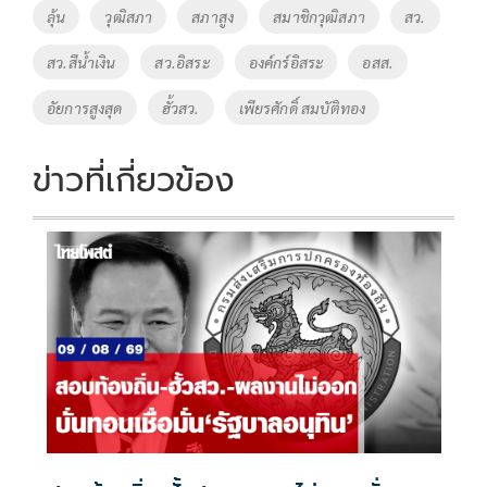
ลุ้น
วุฒิสภา
สภาสูง
สมาชิกวุฒิสภา
สว.
สว.สีน้ำเงิน
สว.อิสระ
องค์กร์อิสระ
อสส.
อัยการสูงสุด
ฮั้วสว.
เพียรศักดิ์ สมบัติทอง
ข่าวที่เกี่ยวข้อง