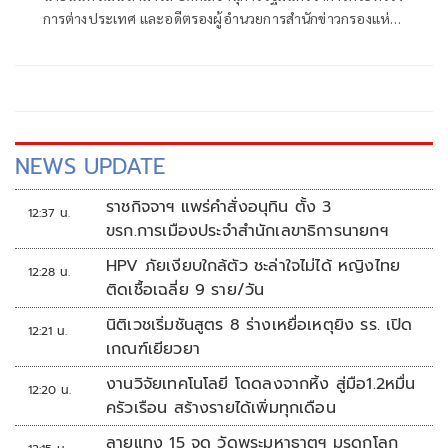
การต่างประเทศ และอดีตรองผู้อำนวยการสำนักข่าวกรองแห่ง
ชาติ โพสต์ข้อความผ่านเฟซบุ๊กในหัวข้อ "สัมพันธ์แนบแน่น"
NEWS UPDATE
ราชกิจจาฯ แพร่คำสั่งอนุทิน ตั้ง 3
12:37 น.
ขรก.การเมืองประจำสำนักเลขาธิการนายกฯ
HPV ภัยเงียบใกล้ตัว ชะล่าใจไม่ได้ หญิงไทย
12:28 น.
ติดเชื้อเฉลี่ย 9 ราย/วัน
นิติเวชเริ่มชันสูตร 8 ร่างเหยื่อเหตุยิง รร. เปิด
12:21 น.
เกณฑ์เยียวยา
งานวิจัยเทคโนโลยี โดดลงจากหิ้ง สู่มือ1.2หมื่น
12:20 น.
ครัวเรือน สร้างรายได้เพิ่มทุกเดือน
ลายแทง 15 จุด วัดพระมหาธาตุฯ มรดกโลก