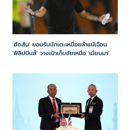
'ฮัดสัน' ยอมรับนักเตะเหนื่อยล้าแม้เฉือน
'ฟิลิปปินส์' วางเป้าเก็บชัยเหนือ 'เมียนมา'