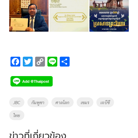
F
T
C
Li
S
ac
wi
o
n
h
e
tt
p
e
ar
b
er
y
e
o
Li
Tags
JBC
กัมพูชา
ศาลโลก
เขมร
เจบีซี
o
n
ไทย
k
k
ข่าวที่เกี่ยวข้อง