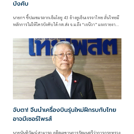
บังคับ
นายกฯ ชี้ปมเขมรลากเอ็มโอยู 43 อ้างยูเอ็นเจรจาไทย ลั่นไทยมี
หลักการไม่ให้ใครบังคับได้ กต.ส่ง จ.ม.ถึง “เจนีวา” แจงรายงาน
“ทอม แอนดรูว์ส” กระทบ "ความเป็นกลาง-เที่ยงธรรม" คณะ
มนตรีสิทธิมนุษยชนฯ “สีหศักดิ์” ซัด “กัมพูชา” ใช้ปมพาดพิง
ไทยโฆษณาชวนเชื่อทางการเมือง
จับตา! จีนนำเครื่องบินรุ่นใหม่ฝึกรบกับไทย
อาจมีเซอร์ไพรส์
นายนันทิวัฒน์ สามารถ อดีตเลขานุการรัฐมนตรีว่าการกระทรวง