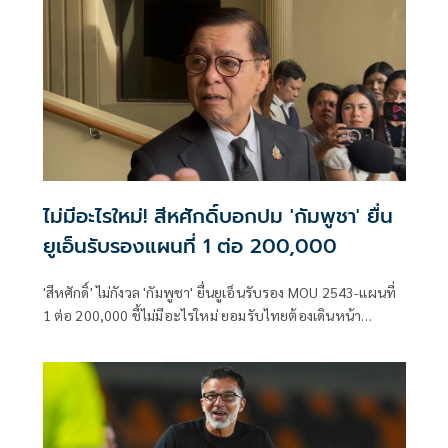
ไม่มีอะไรใหม่! สีหศักดิ์บอกปม 'กัมพูชา' ยื่น
ยูเอ็นรับรองแผนที่ 1 ต่อ 200,000
'สีหศักดิ์' ไม่กังวล 'กัมพูชา' ยื่นยูเอ็นรับรอง MOU 2543-แผนที่
1 ต่อ 200,000​ ชี้ไม่มีอะไรใหม่ ยอมรับไทยต้องเดินหน้า
UNCLOS หลัง 'กัมพูชา' เมินเจรจาทวิภาคี เตือนกรรมการสิทธิฯ
ระวังตกเป็นเครื่องมือเขมร​