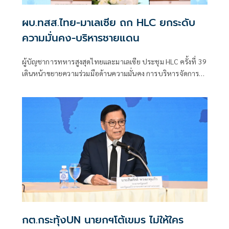
ผบ.ทสส.ไทย-มาเลเซีย ถก HLC ยกระดับ
ความมั่นคง-บริหารชายแดน
ผู้บัญชาการทหารสูงสุดไทยและมาเลเซีย ประชุม HLC ครั้งที่ 39
เดินหน้าขยายความร่วมมือด้านความมั่นคง การบริหารจัดการ
ชายแดน และการแลกเปลี่ยนข่าวกรอง
กต.กระทุ้งUN นายกฯโต้เขมร ไม่ให้ใคร