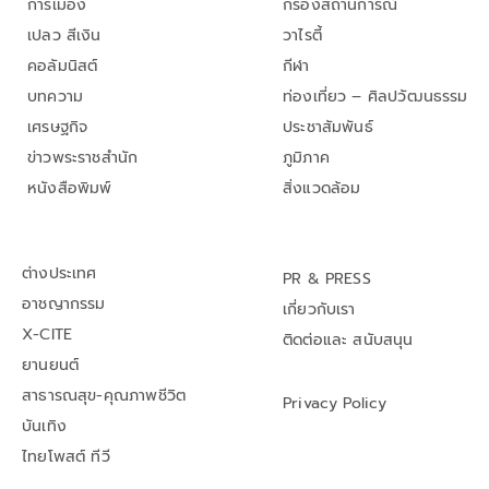
การเมือง
กรองสถานการณ์
เปลว สีเงิน
วาไรตี้
คอลัมนิสต์
กีฬา
บทความ
ท่องเที่ยว – ศิลปวัฒนธรรม
เศรษฐกิจ
ประชาสัมพันธ์
ข่าวพระราชสำนัก
ภูมิภาค
หนังสือพิมพ์
สิ่งแวดล้อม
ต่างประเทศ
PR & PRESS
อาชญากรรม
เกี่ยวกับเรา
X-CITE
ติดต่อและ สนับสนุน
ยานยนต์
สาธารณสุข-คุณภาพชีวิต
Privacy Policy
บันเทิง
ไทยโพสต์ ทีวี