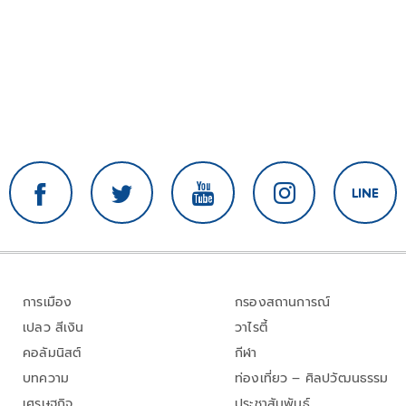
การเมือง
กรองสถานการณ์
เปลว สีเงิน
วาไรตี้
คอลัมนิสต์
กีฬา
บทความ
ท่องเที่ยว – ศิลปวัฒนธรรม
เศรษฐกิจ
ประชาสัมพันธ์