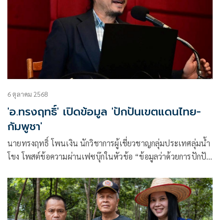
6 ตุลาคม 2568
'อ.ทรงฤทธิ์' เปิดข้อมูล 'ปักปันเขตแดนไทย-
กัมพูชา'
นายทรงฤทธิ์ โพนเงิน นักวิชาการผู้เชี่ยวชาญกลุ่มประเทศลุ่มน้ำ
โขง โพสต์ข้อความผ่านเฟซบุ๊กในหัวข้อ “ข้อมูลว่าด้วยการปักปัน
เขตแดนไทย-กัมพูชา” โดยระบุว่า