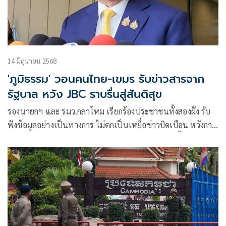
14 มิถุนายน 2568
'ภูมิธรรม' วอนคนไทย-เขมร รับข่าวสารจาก
รัฐบาล หวัง JBC ราบรื่นสู่สันติสุข
รองนายกฯ และ รมว.กลาโหม เรียกร้องประชาชนทั้งสองฝั่ง รับ
ฟังข้อมูลอย่างเป็นทางการ ไม่ตกเป็นเหยื่อข่าวบิดเบือน หวังการ
ประชุมคณะกรรมการร่วมไทย-กัมพูชา หรือ JBC วันนี้ เป็นจุด
เริ่มต้นฟื้นสัมพันธ์แน่นแฟ้นทุกมิติ