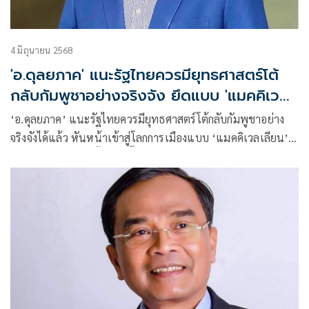
4 มิถุนายน 2568
'อ.ดุลยภาค' แนะรัฐไทยควรมียุทธศาสตร์โต้
กลับกัมพูชาอย่างจริงจัง ยึดแบบ 'แมคคิเวล
เลียน'
‘อ.ดุลยภาค’ แนะรัฐไทยควรมียุทธศาสตร์โต้กลับกัมพูชาอย่าง
จริงจังได้แล้ว หันหน้าเข้าสู่โลกการเมืองแบบ ‘แมคคิเวลเลียน’
พร้อมสู้กลับอย่างมีชั้นเชิง ชี้ ‘ฮุนเซน’ ไม่เคยคิดสร้างสันติภาพ
กับรัฐเพื่อนบ้าน ไม่สามารถเปลี่ยนวิธีคิดเขาได้