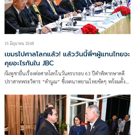
15 มิถุนายน 2568
เขมรไปศาลโลกแล้ว! แล้ววันนี้พี่ๆผู้แทนไทยจะ
คุยอะไรกันใน JBC
กัมพูชายื่นเรื่องต่อศาลโลกในวันครบรอบ 63 ปีคำพิพากษาคดี
ปราสาทพระวิหาร “คำนูณ” ชี้เจตนาหยามไทยชัดๆ พร้อมตั้ง
คำถามถึงบทบาทผู้แทนไทยในเวที JBC ท่ามกลางบรรยากาศ
เฉลิมฉลองของกัมพูชา