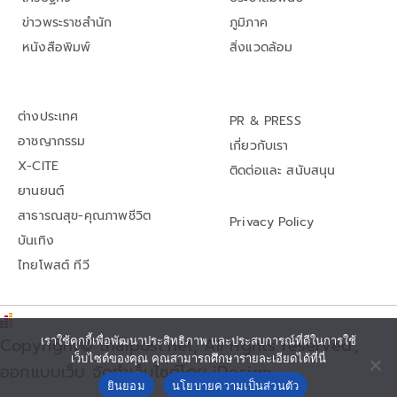
ข่าวพระราชสำนัก
ภูมิภาค
หนังสือพิมพ์
สิ่งแวดล้อม
ต่างประเทศ
PR & PRESS
อาชญากรรม
เกี่ยวกับเรา
X-CITE
ติดต่อและ สนับสนุน
ยานยนต์
สาธารณสุข-คุณภาพชีวิต
Privacy Policy
บันเทิง
ไทยโพสต์ ทีวี
เราใช้คุกกี้เพื่อพัฒนาประสิทธิภาพ และประสบการณ์ที่ดีในการใช้
Copyright© thaipost.net, All rights reserved.,
เว็บไซต์ของคุณ คุณสามารถศึกษารายละเอียดได้ที่นี่
ออกแบบเว็บ จัดทำเว็บไซต์โดย iDesign
ยินยอม
นโยบายความเป็นส่วนตัว