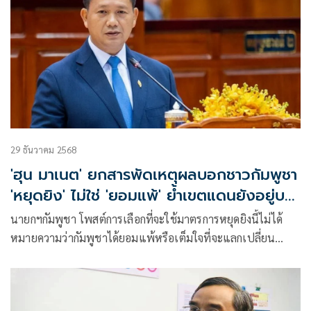
29 ธันวาคม 2568
'ฮุน มาเนต' ยกสารพัดเหตุผลบอกชาวกัมพูชา
'หยุดยิง' ไม่ใช่ 'ยอมแพ้' ย้ำเขตแดนยังอยู่บน
เวที JBC
นายกฯกัมพูชา โพสต์การเลือกที่จะใช้มาตรการหยุดยิงนี้ไม่ได้
หมายความว่ากัมพูชาได้ยอมแพ้หรือเต็มใจที่จะแลกเปลี่ยน
บูรณภาพดินแดนของตนเพื่อสันติภาพ