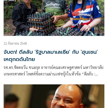
22 กันยายน 2568
จับตา! ดีลลับ 'รัฐบาลมาเลเซีย' กับ 'ฮุนเซน'
เหตุกดดันไทย
รศ.ดร.ชิดตะวัน ชนะกุล อาจารย์คณะเศรษฐศาสตร์ มหาวิทยาลัย
เกษตรศาสตร์ โพสต์ข้อความผ่านเฟซบุ๊กในหัวข้อ “ดีลลับ :
รัฐบาลมาเลเซีย & ฮุน เซน” โดยระบุว่า