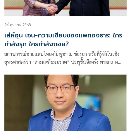
9 มิถุนายน 2568
เล่ห์ฮุน เซน-ความเงียบของแพทองธาร: ใคร
กำลังรุก ใครกำลังถอย?
สถานการณ์ชายแดนไทย-กัมพูชา ณ ช่องบก หรือที่รู้จักในเชิง
ยุทธศาสตร์ว่า “สามเหลี่ยมมรกต” ปะทุขึ้นอีกครั้ง ท่ามกลาง
กระแสความกังวลของประชาชน และเสียงแตกในสังคมไทยที่
กำลังตั้งคำถามว่า ฝ่ายใดกำลังรุก และ ฝ่ายใดกำลังถอย