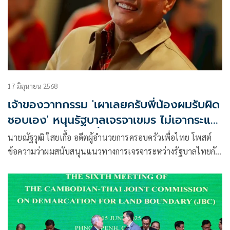
17 มิถุนายน 2568
เจ้าของวาทกรรม 'เผาเลยครับพี่น้องผมรับผิด
ชอบเอง' หนุนรัฐบาลเจรจาเขมร ไม่เอากระแส
กระสุนชาตินิยมสุดขั้ว
นายณัฐวุฒิ ใสยเกื้อ อดีตผู้อำนวยการครอบครัวเพื่อไทย โพสต์
ข้อความว่าผมสนับสนุนแนวทางการเจรจาระหว่างรัฐบาลไทยกับ
กัมพูชา