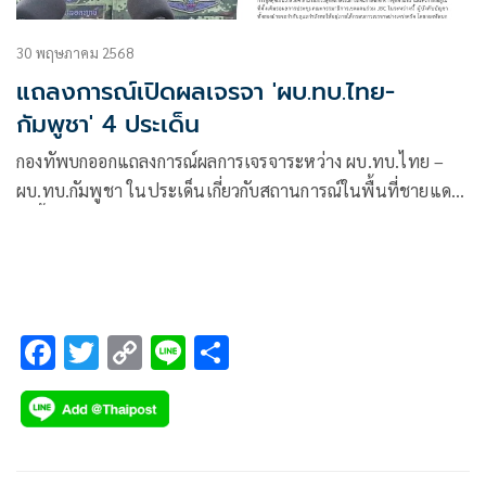
30 พฤษภาคม 2568
แถลงการณ์เปิดผลเจรจา 'ผบ.ทบ.ไทย-
กัมพูชา' 4 ประเด็น
กองทัพบกออกแถลงการณ์ผลการเจรจาระหว่าง ผบ.ทบ.ไทย –
ผบ.ทบ.กัมพูชา ในประเด็นเกี่ยวกับสถานการณ์ในพื้นที่ชายแดน
ดังนี้
F
T
C
Li
S
ac
wi
o
n
h
e
tt
p
e
ar
b
er
y
e