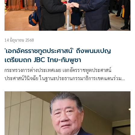
14 มิถุนายน 2568
'เอกอัครราชทูตประศาสน์' ถึงพนมเปญ
เตรียมถก JBC ไทย-กัมพูชา
กระทรวงการต่างประเทศเผย เอกอัครราชทูตประศาสน์
ประศาสน์วินิจฉัย ในฐานะประธานกรรมาธิการเขตแดนร่วม
ไทย-กัมพูชา ฝ่ายไทย เดินทางถึงกรุงพนมเปญแล้ว เพื่อเข้าร่วม
ประชุม JBC ครั้งที่ 6 ขณะที่กัมพูชาให้การต้อนรับอย่างเป็น
ทางการ