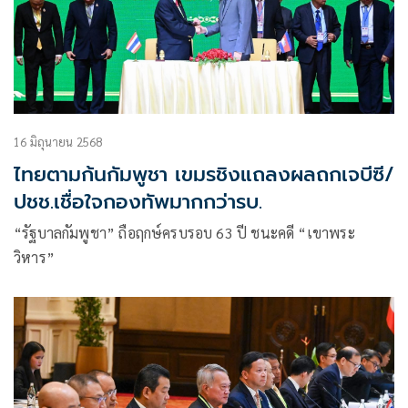
16 มิถุนายน 2568
ไทยตามก้นกัมพูชา เขมรชิงแถลงผลถกเจบีซี/
ปชช.เชื่อใจกองทัพมากกว่ารบ.
“รัฐบาลกัมพูชา” ถือฤกษ์ครบรอบ 63 ปี ชนะคดี “เขาพระ
วิหาร”