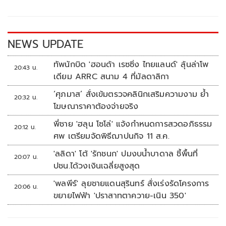
o
Li
o
n
k
k
NEWS UPDATE
ทัพนักบิด 'ฮอนด้า เรซซิ่ง ไทยแลนด์' ลุ้นล่าโพ
20:43 น.
เดียม ARRC สนาม 4 ที่มัลดาลิกา
‘ศุภมาส’ สั่งเข้มตรวจคลินิกเสริมความงาม ย้ำ
20:32 น.
โฆษณาราคาต้องจ่ายจริง
พี่ชาย 'ฮลุน โซโล่' แจ้งกำหนดการสวดอภิธรรม
20:12 น.
ศพ เตรียมจัดพิธีฌาปนกิจ 11 ส.ค.
'ลลิดา' โต้ 'รักชนก' ปมงบน้ำบาดาล ชี้พื้นที่
20:07 น.
ปชน.ได้วงเงินเฉลี่ยสูงสุด
'พลพีร์' ลุยชายแดนสุรินทร์ สั่งเร่งรัดโครงการ
20:06 น.
ขยายไฟฟ้า 'ปราสาทตาควาย-เนิน 350'