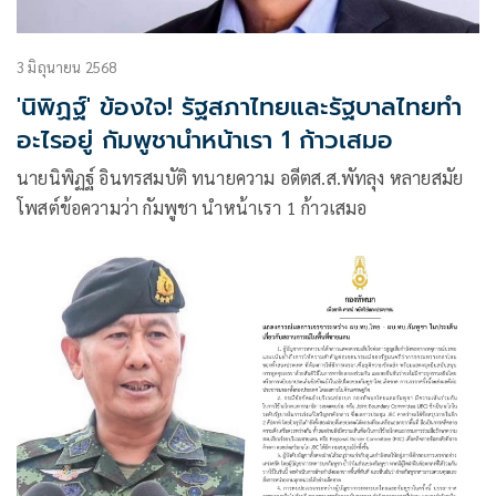
3 มิถุนายน 2568
'นิพิฏฐ์' ข้องใจ! รัฐสภาไทยและรัฐบาลไทยทำ
อะไรอยู่ กัมพูชานำหน้าเรา 1 ก้าวเสมอ
นายนิพิฏฐ์ อินทรสมบัติ ทนายความ อดีตส.ส.พัทลุง หลายสมัย
โพสต์ข้อความว่า กัมพูชา นำหน้าเรา 1 ก้าวเสมอ