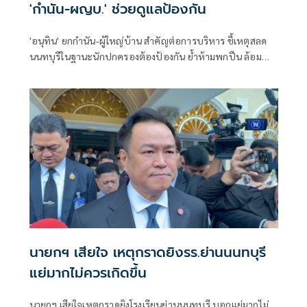
'กำนัน-ผญบ.' ช่วยดูแลป้องกัน
'อนุทิน' ยกกำนัน-ผู้ใหญ่บ้าน สำคัญต่อการบริหาร ชี้เหตุสลด
นนทบุรีในฐานะนักปกครองต้องป้องกัน ย้ำห้ามพกปืน ล้อม
คอกแล้วแต่ยังเล็ดลอดได้ ขอร่วมมือดูแลพื้นที่เข้ม เตรียมรุดลงดู
ที่เกิดเหตุ
นายกฯ เสียใจ เหตุกราดยิงรร.ย่านนนทบุรี
แย่มากไม่ควรเกิดขึ้น
นายกฯ เสียใจเหตุกราดยิงโรงเรียนย่านนนทบุรี บอกแย่มากไม่