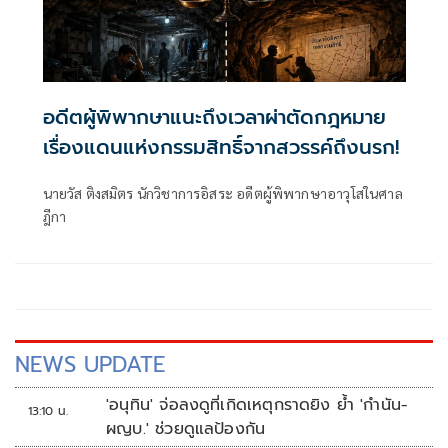
อดีตผู้พิพากษาแนะถึงเวลาผ่าตัดกฎหมาย
เรื่องแดนแห่งกรรมสิทธิ์จากสวรรค์ถึงนรก!
นายวัส ติงสมิตร นักวิชาการอิสระ อดีตผู้พิพากษาอาวุโสในศาล
ฎีกา
NEWS UPDATE
'อนุทิน' จ่อลงดูที่เกิดเหตุกราดยิง ย้ำ 'กำนัน-
13:10 น.
ผญบ.' ช่วยดูแลป้องกัน