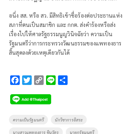
อนึ่ง สส. หรือ สว. มีสิทธิเข้าชื่อร้องต่อประธานแห่ง
สภาที่ตนเป็นสมาชิก และ กกต. ส่งคำร้องหรือส่ง
เรื่องไปให้ศาลรัฐธรรมนูญวินิจฉัยว่า ความเป็น
รัฐมนตรีว่าการกระทรวงวัฒนธรรมของแพทองธาร
สิ้นสุดลงด้วยเหตุเดียวกันได้
F
T
C
Li
S
ac
wi
o
n
h
e
tt
p
e
ar
b
er
y
e
o
Li
Tags
ความเป็นรัฐมนตรี
นักวิชาการอิสระ
o
n
นางสาวแพทองธาร​ ชินวัตร​
นายกรัฐมนตรี