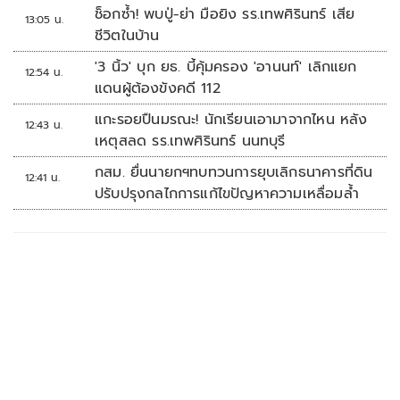
ช็อกซ้ำ! พบปู่-ย่า มือยิง รร.เทพศิรินทร์ เสีย
13:05 น.
ชีวิตในบ้าน
'3 นิ้ว' บุก ยธ. บี้คุ้มครอง 'อานนท์' เลิกแยก
12:54 น.
แดนผู้ต้องขังคดี 112
แกะรอยปืนมรณะ! นักเรียนเอามาจากไหน หลัง
12:43 น.
เหตุสลด รร.เทพศิรินทร์ นนทบุรี
กสม. ยื่นนายกฯทบทวนการยุบเลิกธนาคารที่ดิน
12:41 น.
ปรับปรุงกลไกการแก้ไขปัญหาความเหลื่อมล้ำ