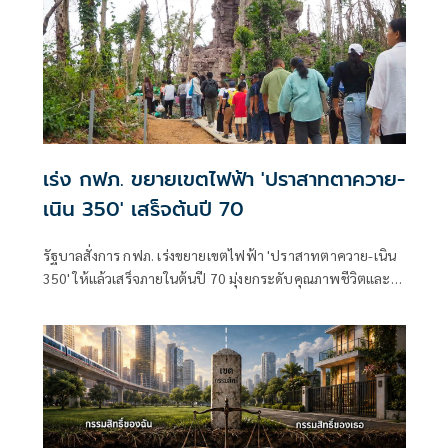
เร่ง กฟภ. ขยายเขตไฟฟ้า 'ปราสาทตาควาย-
เนิน 350' เสร็จต้นปี 70
รัฐบาลสั่งการ กฟภ. เร่งขยายเขตไฟฟ้า 'ปราสาทตาควาย-เนิน
350' ให้แล้วเสร็จภายในต้นปี 70 มุ่งยกระดับคุณภาพชีวิตและ
ขวัญกำลังพลแนวหน้า เสริมสร้างความมั่นคงชายแดน