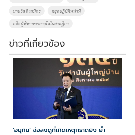
k
k
นายวัส ติงสมิตร
หยุดปฏิบัติหน้าที่
อดีตผู้พิพากษาอาวุโสในศาลฏีกา
ข่าวที่เกี่ยวข้อง
'อนุทิน' จ่อลงดูที่เกิดเหตุกราดยิง ย้ำ