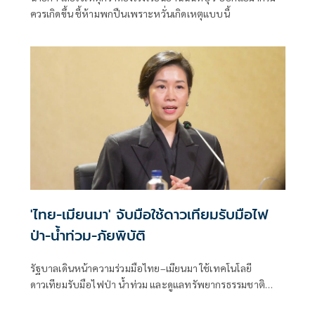
ควรเกิดขึ้น ชี้ห้ามพกปืนเพราะหวั่นเกิดเหตุแบบนี้
'ไทย-เมียนมา' จับมือใช้ดาวเทียมรับมือไฟ
ป่า-น้ำท่วม-ภัยพิบัติ
รัฐบาลเดินหน้าความร่วมมือไทย–เมียนมา ใช้เทคโนโลยี
ดาวเทียมรับมือไฟป่า น้ำท่วม และดูแลทรัพยากรธรรมชาติ
ชายแดน ยกระดับการจัดการภัยพิบัติและสิ่งแวดล้อมร่วมกัน