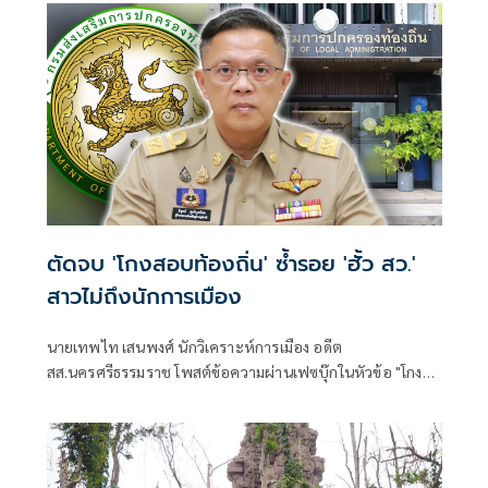
ตัดจบ 'โกงสอบท้องถิ่น' ซ้ำรอย 'ฮั้ว สว.'
สาวไม่ถึงนักการเมือง
นายเทพไท เสนพงศ์ นักวิเคราะห์การเมือง อดีต
สส.นครศรีธรรมราช โพสต์ข้อความผ่านเฟซบุ๊กในหัวข้อ "โกง
สว.-โกงสอบท้องถิ่น ตัดจบ ไม่ถึงนักการเมือง โดยระบุว่า