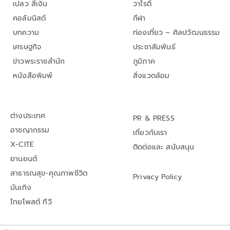
เปลว สีเงิน
วาไรตี้
คอลัมนิสต์
กีฬา
บทความ
ท่องเที่ยว – ศิลปวัฒนธรรม
เศรษฐกิจ
ประชาสัมพันธ์
ข่าวพระราชสำนัก
ภูมิภาค
หนังสือพิมพ์
สิ่งแวดล้อม
ต่างประเทศ
PR & PRESS
อาชญากรรม
เกี่ยวกับเรา
X-CITE
ติดต่อและ สนับสนุน
ยานยนต์
สาธารณสุข-คุณภาพชีวิต
Privacy Policy
บันเทิง
ไทยโพสต์ ทีวี