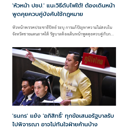
'หัวหน้า ปชป.' แนะวิธีดับไฟใต้! ต้องเดินหน้า
พูดคุยควบคู่บังคับใช้กฎหมาย
หัวหน้าพรรคประชาธิปัตย์ ระบุ การแก้ปัญหาความไม่สงบใน
จังหวัดชายแดนภาคใต้ รัฐบาลต้องเดินหน้าพูดคุยควบคู่กับการ
บังคับใช้กฎหมาย
'ธนกร' แย้ง 'อภิสิทธิ์' ทุกข้อเสนอรัฐบาลรับ
ไปพิจารณา อาจไม่ทันใจฝ่ายค้านบ้าง