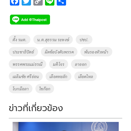
F
T
C
Li
S
ac
wi
o
n
h
e
tt
p
e
ar
b
er
y
e
o
Li
Tags
ตั้ง รมต.
น.ต.สุธรรม ระหงษ์
ปชป.
o
n
ประชาธิปัตย์
ผิดข้อบังคับพรรค
พ้นรองหัวหน้า
k
k
พรรคพระแม่ธรณี
มติโจร
ลาออก
เฉลิมชัย ศรีอ่อน
เลือดทะลัก
เลือดไหล
โบกมือลา
ไขก๊อก
ข่าวที่เกี่ยวข้อง