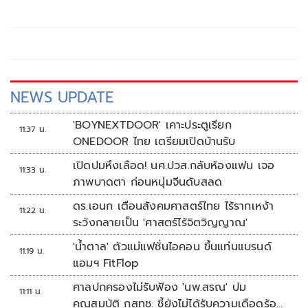
รายละเอียดอยู่ที่ ป.ป.ช.
NEWS UPDATE
'BOYNEXTDOOR' เคาะประตูเรียก
11:37 น.
ONEDOOR ไทย เตรียมเปิดบ้านรับ
เปิดปมหึงเลือด! นศ.ปวส.กลับห้องแฟน เจอ
11:33 น.
ภาพบาดตา ก่อนหนุ่มจีนดับสลด
ดร.เอนก เตือนสังคมศาสตร์ไทย ไร้รากเหง้า
11:22 น.
ระวังกลายเป็น 'ศาสตร์ไร้จิตวิญญาณ'
'น้ำตาล' ตัวแม่แฟชั่นไอคอน ขึ้นแท่นแบรนด์
11:19 น.
แอมฯ FitFlop
ศาลปกครองไม่รับฟ้อง 'นพ.สรณ' ปม
11:11 น.
คุณสมบัติ กสทช. ชี้ยังไม่ได้รับความเดือดร้อน