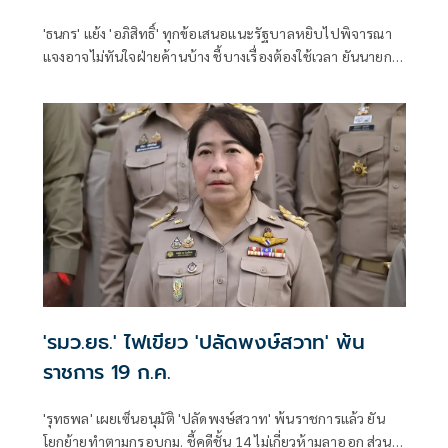
'ธนกร' แย้ง 'อภิสิทธิ์' ทุกข้อเสนอแนะรัฐบาลหยิบไปพิจารณา
แจงอาจไม่ทันใจฝ่ายค้านบ้าง ชี้บางเรื่องต้องใช้เวลา ยันนายกฯ
ไม่เคยนิ่งนอนใจ สั่งการใกล้ชิดห้ามทอดทิ้งประชาชน
'รมว.ยธ.' ไฟเขียว 'ปลัดพงษ์สวาท' พ้น
ราชการ 19 ก.ค.
'รุทธพล' เผยเซ็นอนุมัติ 'ปลัดพงษ์สวาท' พ้นราชการแล้ว ยัน
โยกย้ายทำตามกรอบกม. ชี้คดีชั้น 14 ไม่เกี่ยวห้ามลาออก ส่วน