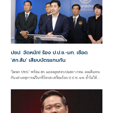
ปชป. จัดหนัก! ร้อง ป.ป.ช.-มท. เชือด
'สก.ส้ม' เสียบบัตรแทนกัน
'โฆษก ปชป.' พร้อม สก. แถลงลุยสอบปมสภา กทม. ลงมติแทน
กัน เล่าเหตุการณ์วินาทีโหวต เตรียมร้อง ป.ป.ช.-มท. ย้ำไม่ได้
กลั่นแกล้งทางการเมือง แต่ต้องร่วมสร้างความโปร่งใส