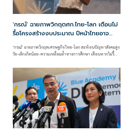
'กรณ์' ฉายภาพวิกฤตศก.ไทย-โลก เตือนไม่
รื้อโครงสร้างงบประมาณ ปีหน้าไทยอาจ
เสี่ยงไร้เงินใช้จ่าย
‘กรณ์’ ฉายภาพวิกฤตเศรษฐกิจไทย-โลก สะท้อนปัญหาสังคมสูง
วัย-เด็กเกิดน้อย-ความเหลื่อมล้ำทางการศึกษา เตือนหากไม่รื้อ
โครงสร้างงบประมาณ ปีหน้าไทยอาจเสี่ยงไร้เงินจ่าย หนุน
สังคายนางบฯ และปฏิรูปการเมืองด่วน