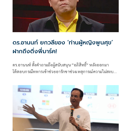
ดร.อานนท์ ยกวลีของ ‘ท่านผู้หญิงพูนศุข’
ฝากถึงติ่งพี่มาร์ค!
ดร.อานนท์ ตั้งคำถามถึงผู้สนับสนุน “อภิสิทธิ์“ หลังออกมา
โต้ตอบกรณีทหารเข้าช่วยอารักขาช่วงเหตุการณ์ความไม่สงบ
โดยมองว่าการปกป้องในลักษณะดังกล่าวอาจทำให้ภาพลักษณ์