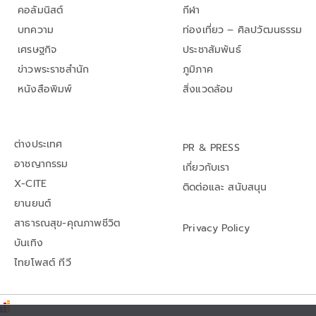
คอลัมนิสต์
กีฬา
บทความ
ท่องเที่ยว – ศิลปวัฒนธรรม
เศรษฐกิจ
ประชาสัมพันธ์
ข่าวพระราชสำนัก
ภูมิภาค
หนังสือพิมพ์
สิ่งแวดล้อม
ต่างประเทศ
PR & PRESS
อาชญากรรม
เกี่ยวกับเรา
X-CITE
ติดต่อและ สนับสนุน
ยานยนต์
สาธารณสุข-คุณภาพชีวิต
Privacy Policy
บันเทิง
ไทยโพสต์ ทีวี