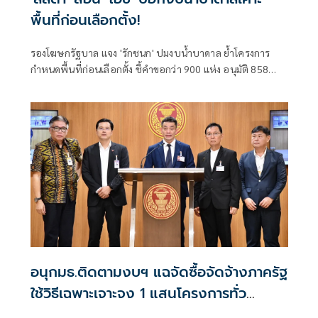
พื้นที่ก่อนเลือกตั้ง!
รองโฆษกรัฐบาล แจง 'รักชนก' ปมงบน้ำบาดาล ย้ำโครงการ
กำหนดพื้นที่ก่อนเลือกตั้ง ชี้คำขอกว่า 900 แห่ง อนุมัติ 858
แห่งตามหลักเกณฑ์ ไม่ใช่จัดสรรตามการเมือง
อนุกมธ.ติดตามงบฯ แฉจัดซื้อจัดจ้างภาครัฐ
ใช้วิธีเฉพาะเจาะจง 1 แสนโครงการทั่ว
ประเทศ เอื้อทุจริตงบกว่า 5 หมื่นล้านบาท