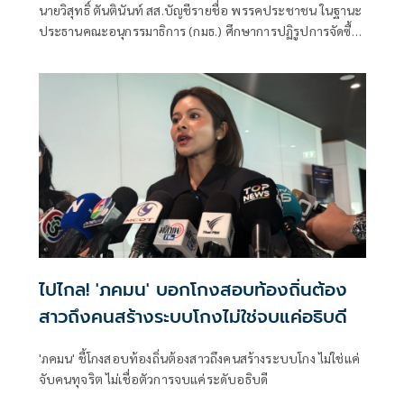
นายวิสุทธิ์ ตันตินันท์ สส.บัญชีรายชื่อ พรรคประชาชน ในฐานะ
ประธานคณะอนุกรรมาธิการ (กมธ.) ศึกษาการปฏิรูปการจัดซื้อ
จัดจ้างภาครัฐ ภายใต้คณะกรรมาธิการศึกษาการจัดทำและ
ติดตามการบริหารงบประมาณ สภาผู้แทนราษฎร แถลงความ
คืบหน้า "การศึกษาการปฏิรูปการจัดซื้อจัดจ้างภาครัฐ" ว่า คณะ
อนุกรรมาธิการชุดนี้ประกอบด้วยตัวแทน สส.
ไปไกล! 'ภคมน' บอกโกงสอบท้องถิ่นต้อง
สาวถึงคนสร้างระบบโกงไม่ใช่จบแค่อธิบดี
'ภคมน' ชี้โกงสอบท้องถิ่นต้องสาวถึงคนสร้างระบบโกง ไม่ใช่แค่
จับคนทุจริต ไม่เชื่อตัวการจบแค่ระดับอธิบดี