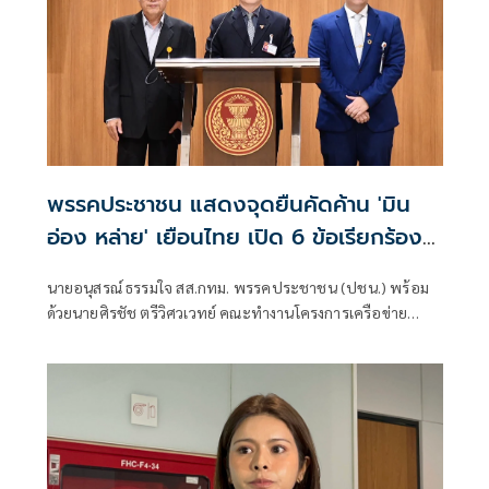
พรรคประชาชน แสดงจุดยืนคัดค้าน 'มิน
อ่อง หล่าย' เยือนไทย เปิด 6 ข้อเรียกร้อง
รัฐสภา-รัฐบาล
นายอนุสรณ์ ธรรมใจ สส.กทม. พรรคประชาชน (ปชน.) พร้อม
ด้วยนายศิรชัช ตรีวิศวเวทย์ คณะทำงานโครงการเครือข่าย
ประชาธิปไตยอาเซียนเพื่อสันติภาพ สิทธิมนุษยชน และการ
พัฒนาอย่างยั่งยืน แถลงคัดค้านการเยือนไทยอย่างเป็นทางการ
ของพลเอกอาวุโส มิน ออง ไลง์