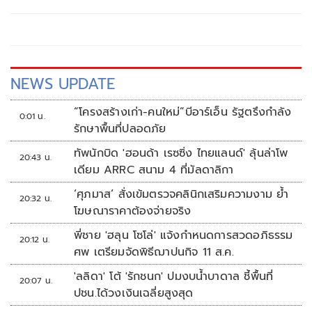
NEWS UPDATE
“โครงสร้างเก่า-คนใหม่”บีอาร์เอ็น รัฐตรึงกำลัง
0:01 น.
รักษาพื้นที่ปลอดภัย
ทัพนักบิด 'ฮอนด้า เรซซิ่ง ไทยแลนด์' ลุ้นล่าโพ
20:43 น.
เดียม ARRC สนาม 4 ที่มัลดาลิกา
‘ศุภมาส’ สั่งเข้มตรวจคลินิกเสริมความงาม ย้ำ
20:32 น.
โฆษณาราคาต้องจ่ายจริง
พี่ชาย 'ฮลุน โซโล่' แจ้งกำหนดการสวดอภิธรรม
20:12 น.
ศพ เตรียมจัดพิธีฌาปนกิจ 11 ส.ค.
'ลลิดา' โต้ 'รักชนก' ปมงบน้ำบาดาล ชี้พื้นที่
20:07 น.
ปชน.ได้วงเงินเฉลี่ยสูงสุด