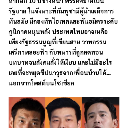
หากอีก
10 ปีข้างหน้า พรรคส้มได้เป็น
รัฐบาล ในจังหวะที่กัมพูชามีผู้นำเผด็จการ
ทันสมัย มีกองทัพไฮเทคและพันธมิตรระดับ
ภูมิภาคหนุนหลัง ประเทศไทยอาจเหลือ
เพียงรัฐธรรมนูญที่เขียนสวย วาทกรรม
เสรีภาพลอยฟ้า กับทหารที่ถูกลดทอน
บทบาทจนสังคมสั่งให้เงียบ และไม่มีอะไร
เลยที่จะหยุดขีปนาวุธจากเพื่อนบ้านได้…
นอกจากโพสต์บนโซเชียล