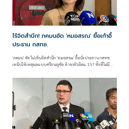
ไร้จิตสำนึก! ภคมนอัด 'หมอสรณ' ยื้อเก้าอี้
ประธาน กสทช.
'ภคมน' ซัด ไม่เห็นจิตสำนึก 'หมอสรณ' ยื้อนั่งประธาน กสทช.
เหน็บให้เหตุผลแบบศรีธนญชัย อ้างกลัวผิดม. 157 ทั้งที่ไม่มี
คุณสมบัติตั้งแต่แรก จี้ 'นายกฯ' เลิกแบก ยื่นโปรดเกล้าฯปลดพ้น
ตำแหน่งได้แล้ว