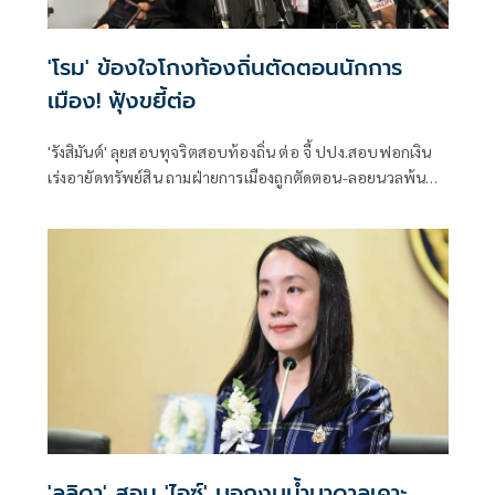
'โรม' ข้องใจโกงท้องถิ่นตัดตอนนักการ
เมือง! ฟุ้งขยี้ต่อ
'รังสิมันต์' ลุยสอบทุจริตสอบท้องถิ่น ต่อ จี้ ปปง.สอบฟอกเงิน
เร่งอายัดทรัพย์สิน ถามฝ่ายการเมืองถูกตัดตอน-ลอยนวลพ้นผิด
เหน็บ 'อนุทิน' รับแต่ชอบ ไม่รู้ในอนาคตมาตรการป้องกันจะ
รัดกุมหรือไม่
'ลลิดา' สอน 'ไอซ์' บอกงบน้ำบาดาลเคาะ