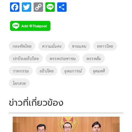
F
T
C
Li
S
ac
wi
o
n
h
e
tt
p
e
ar
b
er
y
e
o
Li
Tags
กองทัพไทย
ความมั่นคง
ชายแดน
ทหารไทย
o
n
ปกป้องอธิปไตย
พรรคประชาชน
พรรคส้ม
k
k
วาทกรรม
อธิปไตย
อุดมการณ์
อุดมคติ
โลกสวย
ข่าวที่เกี่ยวข้อง