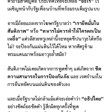
คำถามสำคัญคือ ประเทศไทยจะเหลือ
“อะไร”
ไว้
เผชิญหน้ากับรัฐเพื่อนบ้านที่พร้อมรบเต็มรูปแบบ
อาจมีถ้อยแถลงจากโฆษกรัฐบาลว่า
“เรายึดมั่นใน
สันติภาพ”
หรือ
“ทหารไม่ควรทำให้ใครตกเป็น
เหยื่อ”
แต่วลีสวยหรูเหล่านี้จะหยุดขีปนาวุธได้หรือ
ไม่?
จะป้องกันแผ่นดินไว้ได้ไหม หากศัตรูข้าม
พรมแดนมาพร้อมอาวุธล้ำสมัย?
สันติภาพไม่เคยเกิดจากการพูดซ้ำๆ
แต่เกิดจาก
ขีด
ความสามารถในการป้องกันภัย
และ เจตจำนงใน
การยืนหยัดบนแผ่นดินของตัวเอง
และเมื่อรัฐบาลไม่กล้าแม้แต่จะเอ่ยคำว่า
“อธิปไตย”
อย่างชัดถ้อยชัดคำ
รู้สึกผิดทุกครั้งที่พูด