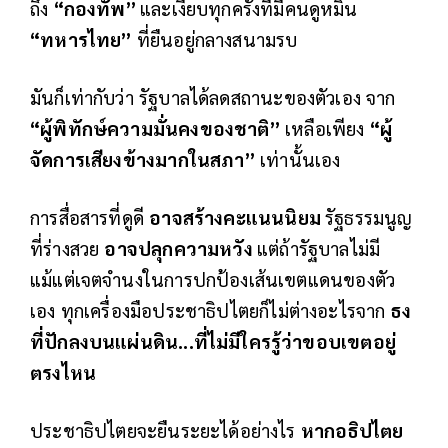
ถึง
“กองทัพ”
และเงียบทุกครั้งที่มีคนดูหมิ่น
“ทหารไทย”
ที่ยืนอยู่กลางสนามรบ
มันก็เท่ากับว่า รั
ฐบาลได้ลดสถานะของตัวเอง จาก
“ผู้พิทักษ์ความมั่นคงของชาติ”
เหลือเพียง
“ผู้
จัดการเสียงข้างมากในสภา”
เท่านั้นเอง
การสื่อสารที่ดูดี
อาจสร้างคะแนนนิยม
รัฐธรรมนูญ
ที่ร่างสวย
อาจปลุกความหวัง
แต่ถ้ารัฐบาลไม่มี
แม้แต่เจตจำนงในการปกป้องเส้นเขตแดนของตัว
เอง
ทุกเครื่องมือประชาธิปไตยก็ไม่ต่างอะไรจาก
ธง
ที่ปักลงบนแผ่นดิน...ที่ไม่มีใครรู้ว่าขอบเขตอยู่
ตรงไหน
ประชาธิปไตยจะยืนระยะได้อย่างไร
หากอธิปไตย