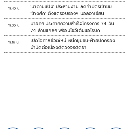
'มาดามแป้ง' ประสานงาน ลดค่าบัตรเข้าชม
19:45 น.
'ช้างศึก' ตั้งแต่รอบรองฯ บอลอาเซียน
นายกฯ ประกาศความสำเร็จโครงการ 74 วัน
19:35 น.
74 ล้านแคลฯ พร้อมโชว์เต้นแอโรบิก
เปิดโอกาสชีวิตใหม่ ผนึกชุมชน-ฝ่ายปกครอง
19:16 น.
บำบัดต่อเนื่องตัดวงจรติดยา