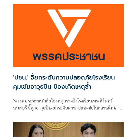
'ปชน.' จี้ยกระดับความปลอดภัยโรงเรียน
คุมเข้มอาวุธปืน ป้องเกิดเหตุซ้ำ
'พรรคประชาชน' เสียใจ เหตุกราดยิงโรงเรียนเทพศิรินทร์
นนทบุรี จี้คุมอาวุธปืน-ยกระดับความปลอดภัยในสถานศึกษา
ของดเผยแพร่ความรุนแรง