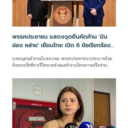
พรรคประชาชน แสดงจุดยืนคัดค้าน 'มิน
อ่อง หล่าย' เยือนไทย เปิด 6 ข้อเรียกร้อง
รัฐสภา-รัฐบาล
นายอนุสรณ์ ธรรมใจ สส.กทม. พรรคประชาชน (ปชน.) พร้อม
ด้วยนายศิรชัช ตรีวิศวเวทย์ คณะทำงานโครงการเครือข่าย
ประชาธิปไตยอาเซียนเพื่อสันติภาพ สิทธิมนุษยชน และการ
พัฒนาอย่างยั่งยืน แถลงคัดค้านการเยือนไทยอย่างเป็นทางการ
ของพลเอกอาวุโส มิน ออง ไลง์