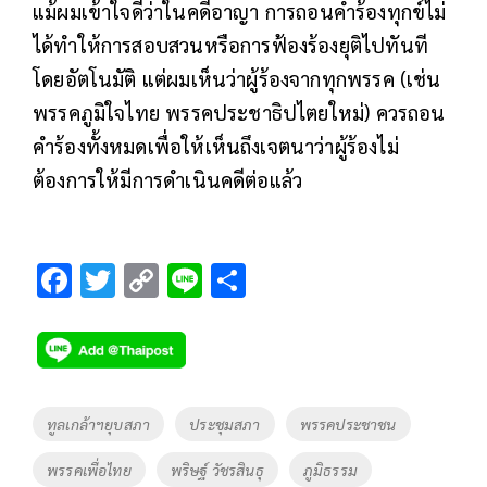
แม้ผมเข้าใจดีว่าในคดีอาญา การถอนคำร้องทุกข์ไม่
ได้ทำให้การสอบสวนหรือการฟ้องร้องยุติไปทันที
โดยอัตโนมัติ แต่ผมเห็นว่าผู้ร้องจากทุกพรรค (เช่น
พรรคภูมิใจไทย พรรคประชาธิปไตยใหม่) ควรถอน
คำร้องทั้งหมดเพื่อให้เห็นถึงเจตนาว่าผู้ร้องไม่
ต้องการให้มีการดำเนินคดีต่อแล้ว
F
T
C
Li
S
ac
wi
o
n
h
e
tt
p
e
ar
b
er
y
e
o
Li
Tags
ทูลเกล้าฯยุบสภา
ประชุมสภา
พรรคประชาชน
o
n
พรรคเพื่อไทย
พริษฐ์ วัชรสินธุ
ภูมิธรรม