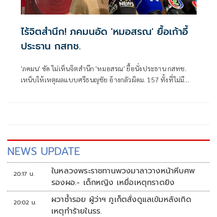
ไร้จิตสำนึก! ภคมนอัด 'หมอสรณ' ยื้อเก้าอี้
ประธาน กสทช.
'ภคมน' ซัด ไม่เห็นจิตสำนึก 'หมอสรณ' ยื้อนั่งประธาน กสทช.
เหน็บให้เหตุผลแบบศรีธนญชัย อ้างกลัวผิดม. 157 ทั้งที่ไม่มี
คุณสมบัติตั้งแต่แรก จี้ 'นายกฯ' เลิกแบก ยื่นโปรดเกล้าฯปลดพ้น
ตำแหน่งได้แล้ว
NEWS UPDATE
ในหลวงพระราชทานพวงมาลาวางหน้าหีบศพ
20:17 น.
รองผอ.- เด็กหญิง เหยื่อเหตุกราดยิง
ผวาซ้ำรอย ผู้ว่าฯ ภูเก็ตสั่งดูแลเข้มหลังเกิด
20:02 น.
เหตุทำร้ายในรร.