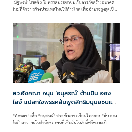
'ณัฐพงษ์' โพสต์ 2 ปี พรรคประชาชน กับภารกิจสร้างอนาคต
ใหม่ที่ดีกว่า สร้างประเทศไทยให้ก้าวไกล เพื่ออำนาจสูงสุดเป็น
ของประชาชน
สว.อังคณา หนุน 'อนุสรณ์' ต้านมิน ออง
ไลง์ แปลกใจพรรคส้มพูดสิทธิมนุษยชนแต่
กลับเงียบ
“อังคณา” เชื่อ “อนุสรณ์” ประท้วงการเยือนไทยของ “มิน ออง
ไลง์” มาจากมโนสำนึกของคนที่เชื่อมั่นในศักดิ์ศรีความเป็