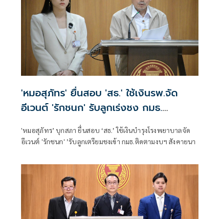
'หมอสุภัทร' ยื่นสอบ 'สธ.' ใช้เงินรพ.จัด
อีเวนต์ 'รักชนก' รับลูกเร่งชง กมธ.
สังคายนา
'หมอสุภัทร’ บุกสภา ยื่นสอบ ‘สธ.’ ใช้เงินบำรุงโรงพยาบาลจัด
อีเวนต์ 'รักชนก' ’รับลูกเตรียมชงเข้า กมธ.ติดตามงบฯ สังคายนา