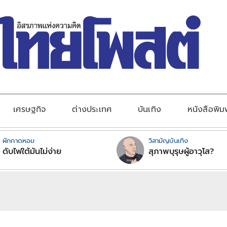
เศรษฐกิจ
ต่างประเทศ
บันเทิง
หนังสือพิม
ผักกาดหอม
วิสามัญบันเทิง
ดับไฟใต้มันไม่ง่าย
สุภาพบุรุษผู้อาวุโส?