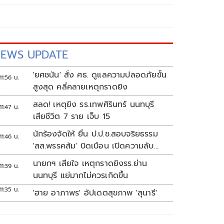
EWS UPDATE
'ยศชนัน' สั่ง ศธ. ดูแลความปลอดภัยขั้น
11:56 น.
สูงสุด คลี่คลายเหตุกราดยิง
สลด! เหตุยิง รร.เทพศิรินทร์ นนทบุรี
11:47 น.
เสียชีวิต 7 ราย เจ็บ 15
นักร้องจัดให้ ยื่น ป.ป.ช.สอบจริยธรรม
11:46 น.
'สส.พรรคส้ม' บิดเบือน เปิดความลับ
'บังเกอร์ทหาร'
นายกฯ เสียใจ เหตุกราดยิงรร.ย่าน
11:39 น.
นนทบุรี แย่มากไม่ควรเกิดขึ้น
11:35 น.
'ฮาย อาภาพร' อัปเดตสุขภาพ 'สุนารี'