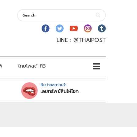
LINE : @THAIPOST
พ์
ไทยโพสต์ ทีวี
คันปากอยากเล่า
เลขทรัพย์สินให้โชค