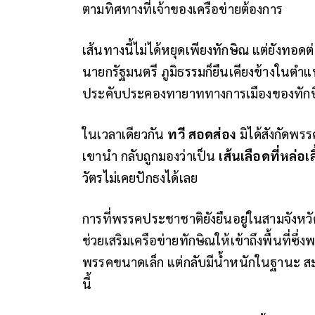
ตามทิศทางที่เจ้าของเครือข่ายต้องการ
เส้นทางนี้ไม่ได้หยุดเพียงทักษิณ แต่ยังทอดต่อถ
นายกรัฐมนตรี ภูมิธรรมก็ยืนเคียงข้างในต
ประคับประคองทายาททางการเมืองของทักษิณ 
ในเวลาเดียวกัน
ทวี สอดส่อง
มิได้สังกัดพร
เขานำ กลับถูกมองว่าเป็น
เส้นเลือดที่หล่อเ
วัตรไม่เคยปักธงได้เลย
การที่พรรคประชาชาติยังยืนอยู่ในสามจังหว
ช่วยเสริมเครือข่ายทักษิณให้เข้าถึงพื้นที่ซ
พรรคขนาดเล็ก แต่กลับมีน้ำหนักในฐานะ
ส
นี้