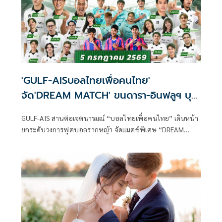
'GULF-AISบอลไทยเพื่อคนไทย'
จัด'DREAM MATCH' ขนดารา-อินฟลูฯ บุก
ชัยนาท
GULF-AIS สานต่อเจตนารมณ์ “บอลไทยเพื่อคนไทย” เดินหน้า
ยกระดับวงการฟุตบอลรากหญ้า จัดแมตช์พิเศษ “DREAM
MATCH แรงบันดาลใจบอลไทย ปลุกพลังบอลท้องถิ่น” สร้าง
ปรากฏการณ์ให้วงการฟุตบอลอีกครั้งด้วยการนำทัพรวมดารา
อินฟลูเอ็นเซอร์ชื่อดังมาฟาดแข้งในฟุตบอลนัดพิเศษกับ สโมสร
ชัยนาท ฮอร์นบิล , องค์การบริหารส่วนจังหวัดชัยนาท และ
โรงเรียนองค์การบริหารส่วนจังหวัดชัยนาท เพื่อสร้างแรง
บันดาลใจให้เยาวชนและร่วมปลุกกระแสฟุตบอลท้องถิ่นให้กลับ
มาคึกคักอีกครั้ง