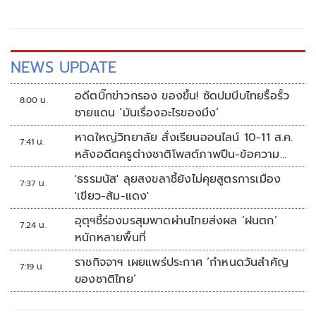
NEWS UPDATE
อดีตบิ๊กข่าวกรอง ของขึ้น! ซัดปมบีบไทยรื้อรั้ว
8:00 น.
ชายแดน ‘มันเรื่องอะไรของมึง’
หาดใหญ่วิทยาลัย สั่งเรียนออนไลน์ 10-11 ส.ค.
7:41 น.
หลังอดีตครูต่างชาติโพสต์ภาพปืน-ข้อความ
ข่มขู่
'ธรรมนัส' ลุยสงขลาชี้ยังไม่คุยสูตรการเมือง
7:37 น.
'เขียว-ส้ม-แดง'
อุตุฯชี้ร่องมรสุมพาดผ่านไทยส่งผล ‘ฝนตก’
7:24 น.
หนักหลายพื้นที่
ราชกิจจาฯ เผยแพร่ประกาศ ‘กำหนดวันสำคัญ
7:19 น.
ของชาติไทย’