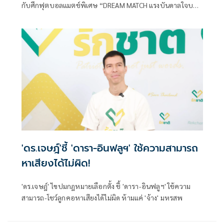
กับศึกฟุตบอลแมตช์พิเศษ “DREAM MATCH แรงบันดาลใจบอล
ไทย ปลุกพลังบอลท้องถิ่น” ที่สนามทัพหลวง ยูไนเต็ด จานเด็ด
สเตเดียม จ.นครปฐม เมื่อวันที่ 14 มีนาคม 2569 ที่สร้าง
ปรากฏการณ์ด้วยการนำทีมรวมดาราอินฟลูเอ็นเซอร์ชื่อดังมา
ฟาดแข้งกับสโมสร “ทัพหลวง ยูไนเต็ด” ทีมระดับตำบลใน “บี
วายดี ดอลฟินส์ ลีกสาม”
'ดร.เจษฎ์'ชี้ 'ดารา-อินฟลูฯ' ใช้ความสามารถ
หาเสียงได้ไม่ผิด!
'ดร.เจษฎ์' ไขปมกฎหมายเลือกตั้ง ชี้ 'ดารา-อินฟลูฯ' ใช้ความ
สามารถ-โชว์ลูกคอหาเสียงได้ไม่ผิด ห้ามแค่ 'จ้าง' มหรสพ