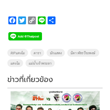
F
T
C
Li
S
ac
wi
o
n
h
e
tt
p
e
ar
b
er
y
e
o
Li
Tags
RIPแตงโม
ดารา
นักแสดง
นิดา พัชรวีระพงษ์ ​
o
n
แตงโม
แม่น้ำเจ้าพระยา
k
k
ข่าวที่เกี่ยวข้อง