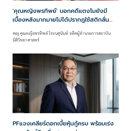
'คุณหญิงพรทิพย์' บอกคดีแตงโมยังมี
เบื้องหลังมากมายไม่ได้ปรากฎใช้สติกลั่น
กรองให้ดีอย่าเอาแต่อามรณ์
พญ.คุณหญิงพรทิพย์ โรจนสุนันท์ อดีตผู้อำนวยการสถาบัน
นิติวิทยาศาสตร์
PFแจงเคลียร์ดอกเบี้ยหุ้นกู้ครบ พร้อมเร่ง