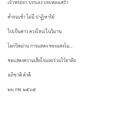
เจ้าพระยา บรรเลง บทเพลงเศร้า
ค่ำจนเช้า ไม่มี ปาฏิหาริย์
ไปเป็นดาว ดวงใหม่ ในวิมาน
โลกปิดม่าน การแสดง ของแตงโม...
ขอแสดงความเสียใจและร่วมไว้อาลัย
อภิชาติ ดำดี
๒๖ กพ. ๒๕๖๕