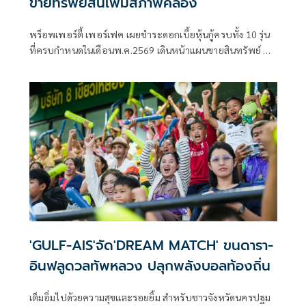
ขายทรัพย์สินเพิ่มสภาพคล่อง
พร็อพเพอร์ตี้ เพอร์เฟค เผยชำระดอกเบี้ยหุ้นกู้ครบทั้ง 10 รุ่น
ที่ครบกำหนดในเดือนพ.ค.2569 เดินหน้าแผนขายสินทรัพย์ ทั้ง
ตึกสีลมและที่ดินริมแม่น้ำ เร่งจ่ายเงินเดือนพนักงานให้ครบลด
ขนาดองค์กร ครึ่งปีหลังลุยปรับกลยุทธ์กระตุ้นยอดขาย
'GULF-AIS'จัด'DREAM MATCH' ขนดารา-
อินฟลูดวลทัพหลวง ปลุกพลังบอลท้องถิ่น
เต็มอิ่มไปด้วยความสุขและรอยยิ้ม สำหรับชาวจังหวัดนครปฐม