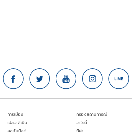
การเมือง
กรองสถานการณ์
เปลว สีเงิน
วาไรตี้
คอลัมนิสต์
กีฬา