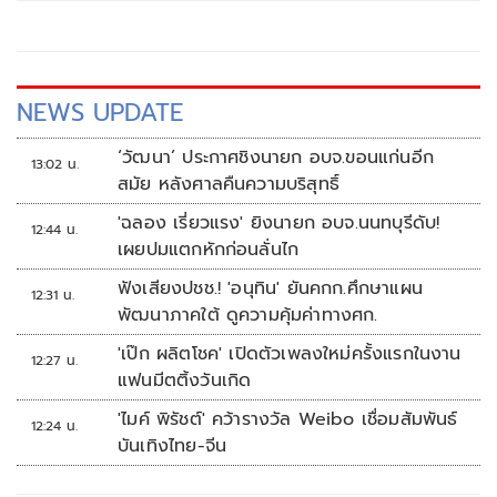
ขณะที่ 'ตำรวจ' ยอมรับ เป็นข้อปฏิบัติแต่ไม่ได้มีมาตรฐาน การ
ประสานระหว่าง 'จราจร-คนคุมไม้กั้น' ให้การบ้าน เพิ่ม
มาตรการจัด-จับ-ปรับ ผู้ฝ่าฝืน ด้าน 'นิกร' เดือด รับไม่ได้ชี้ไม่ใช่
อุบัติเหตุ แต่เป็นปัญหาเชิงระบบเรื่องบุคคล ทวง สภา-รัฐบาล
NEWS UPDATE
เคยให้ออเดอร์ไปแล้ว ติดกล้อง CCTV จี้ ติดไปแล้วกี่ตัว ถาม
มาตรฐานคัดกรองพนักงานขับรถ ซัด ถ้าตรวจฉี่ปีละครั้ง ไม่ต้อง
‘วัฒนา’ ประกาศชิงนายก อบจ.ขอนแก่นอีก
13:02 น.
มีก็ได้
สมัย หลังศาลคืนความบริสุทธิ์
'ฉลอง เรี่ยวแรง' ยิงนายก อบจ.นนทบุรีดับ!
12:44 น.
เผยปมแตกหักก่อนลั่นไก
ฟังเสียงปชช.! 'อนุทิน' ยันคกก.ศึกษาแผน
12:31 น.
พัฒนาภาคใต้ ดูความคุ้มค่าทางศก.
'เป๊ก ผลิตโชค' เปิดตัวเพลงใหม่ครั้งแรกในงาน
12:27 น.
แฟนมีตติ้งวันเกิด
'ไมค์ พิรัชต์' คว้ารางวัล Weibo เชื่อมสัมพันธ์
12:24 น.
บันเทิงไทย-จีน