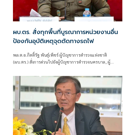
ผบ.ตร. สั่งทุกพื้นที่บูรณาการหน่วยงานอื่น
ป้องกันอุบัติเหตุจุดตัดทางรถไฟ
พล.ต.อ.กิตติ์รัฐ พันธุ์เพ็ชร์ ผู้บัญชาการตำรวจแห่งชาติ
(ผบ.ตร.) สั่งการด่วนไปยังผู้บัญชาการตำรวจนครบาล, ผู้
บัญชาการตำรวจภูธรภาค 1-9 และ ผู้บัญชาการตำรวจสอบสวน
กลาง ในการดำเนินการและการปฏิบัติเพื่อป้องกันและลดโอกาส