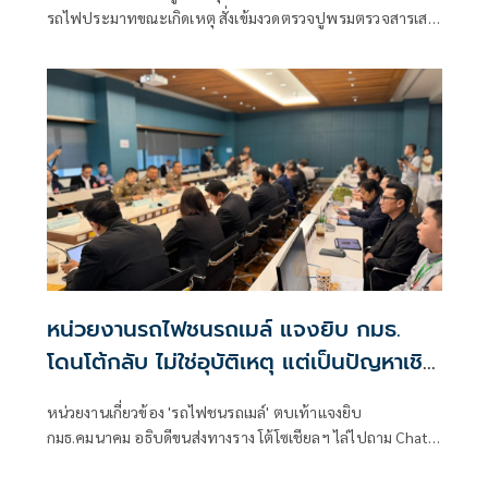
รถไฟประมาทขณะเกิดเหตุ สั่งเข้มงวดตรวจปูพรมตรวจสารเสพ
ติดพนักงานระบบขนส่งทุกคน โต้ไม่ได้วัวหายล้อมคอก แต่ใช้วิธี
สุ่มตรวจตลอด ส่วนมาตรการห้ามรถไฟวิ่งเข้ากทม.ชั้นใน พร้อม
รับฟังเสียงสะท้อนจากประชาชน อาจให้รถไฟวิ่งรางลอยฟ้า
ทั้งหมด
หน่วยงานรถไฟชนรถเมล์ แจงยิบ กมธ.
โดนโต้กลับ ไม่ใช่อุบัติเหตุ แต่เป็นปัญหาเชิง
ระบบ
หน่วยงานเกี่ยวข้อง 'รถไฟชนรถเมล์' ตบเท้าแจงยิบ
กมธ.คมนาคม อธิบดีขนส่งทางราง โต้โซเชียลฯ ไล่ไปถาม Chat
GPT หรือเด็กมัธยมดู ที่บอกว่าเบรกได้ใน 100-200 เมตร ทำได้
จริงหรือไม่ ยกน้ำหนักหัวจักรหลายตัน ขนาดรถยนต์ก็ทำไม่ได้