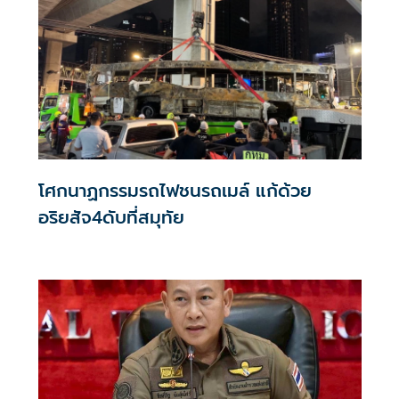
โศกนาฏกรรมรถไฟชนรถเมล์ แก้ด้วย
อริยสัจ4ดับที่สมุทัย