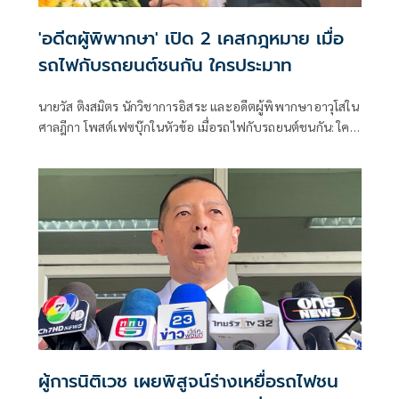
'อดีตผูัพิพากษา' เปิด 2 เคสกฎหมาย เมื่อ
รถไฟกับรถยนต์ชนกัน ใครประมาท
นายวัส ติงสมิตร นักวิชาการอิสระ และอดีตผู้พิพากษาอาวุโสใน
ศาลฎีกา โพสต์เฟซบุ๊กในหัวข้อ เมื่อรถไฟกับรถยนต์ชนกัน: ใคร
ประมาท? เปิด 2 เคสกฎหมายที่คนขับรถและผู้โดยสารต้องรู้! มี
เนื้อหาดังนี้
ผู้การนิติเวช เผยพิสูจน์ร่างเหยื่อรถไฟชน