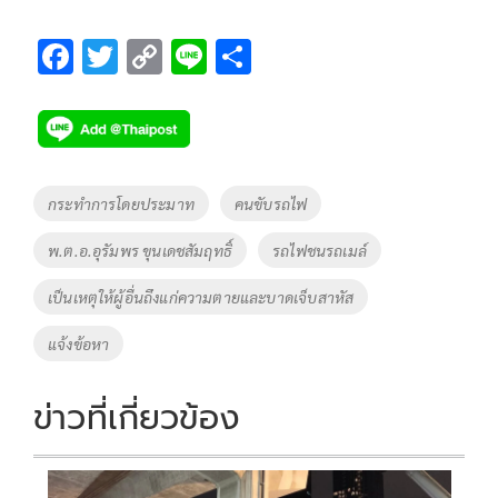
F
T
C
Li
S
ac
wi
o
n
h
e
tt
p
e
ar
b
er
y
e
o
Li
Tags
กระทำการโดยประมาท
คนขับรถไฟ
o
n
พ.ต.อ.อุรัมพร ขุนเดชสัมฤทธิ์
รถไฟชนรถเมล์
k
k
เป็นเหตุให้ผู้อื่นถึงแก่ความตายและบาดเจ็บสาหัส
แจ้งข้อหา
ข่าวที่เกี่ยวข้อง