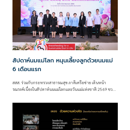
สัปดาห์นมแม่โลก หนุนเลี้ยงลูกด้วยนมแม่
6 เดือนแรก
สสส. ร่วมกับกระทรวงสาธารณสุข ภาคีเครือข่าย เดินหน้า
รณรงค์เนื่องในสัปดาห์นมแม่โลกและวันแม่แห่งชาติ 2569 ชวน
สังคมไทยร่วมส่งเสริมการเลี้ยงลูกด้วยนมแม่อย่างเดียว 6 เดือน
แรกเพื่อสร้างรากฐานเด็กไทย