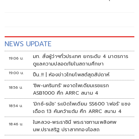
สนับสนุนการสร้างเสริมสุขภาพ (สสส.) ร่วมกับจังหวัดลำปาง
สำนักงานคณะกรรมการส่งเสริมวิทยาศาสตร์ วิจัยและนวัตกรรม
NEWS UPDATE
มท. สั่งผู้ว่าฯทั่วประเทศ ยกระดับ 4 มาตรการ
19:06 น.
ดูแลความปลอดภัยในสถานศึกษา
19:00 น.
ปืน..!! | ห้องข่าวไทยโพสต์สุดสัปดาห์
'ชิพ-นครินทร์' ผงาดโพเดียมเรซแรก
18:56 น.
ASB1000 ศึก ARRC สนาม 4
'มิกซ์-ธนัช' ระเบิดโพเดียม SS600 'เฟอร์' แซง
18:54 น.
เดือด 13 คันคว้าแต้ม ศึก ARRC สนาม 4
ในหลวง-พระราชินี พระราชทานเพลิงศพ
18:46 น.
นพ.ปราเสริฐ ปราสาททองโอสถ