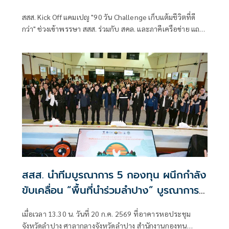
สสส. Kick Off แคมเปญ "90 วัน Challenge เก็บแต้มชีวิตที่ดี
กว่า" ช่วงเข้าพรรษา สสส. ร่วมกับ สคล. และภาคีเครือข่าย แถลง
ข่าว โครงการรณรงค์ฤดูกาลสุขปลอดเหล้าและงดเหล้าเข้า
พรรษา ปี 2569
สสส. นำทีมบูรณาการ 5 กองทุน ผนึกกำลัง
ขับเคลื่อน “พื้นที่นำร่วมลำปาง” บูรณาการ
ด้านสิ่งแวดล้อม-สุขภาพ-โลกร้อน ฟื้นฟู
เมื่อเวลา 13.30 น. วันที่ 20 ก.ค. 2569 ที่อาคารหอประชุม
แม่น้ำวัง สร้างเมืองสุขภาวะที่ยั่งยืน
จังหวัดลำปาง ศาลากลางจังหวัดลำปาง สำนักงานกองทุน