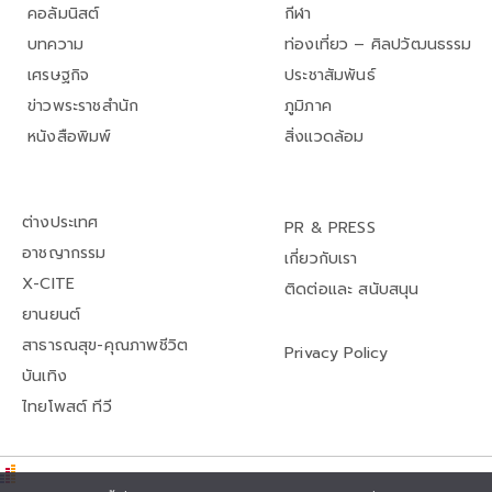
คอลัมนิสต์
กีฬา
บทความ
ท่องเที่ยว – ศิลปวัฒนธรรม
เศรษฐกิจ
ประชาสัมพันธ์
ข่าวพระราชสำนัก
ภูมิภาค
หนังสือพิมพ์
สิ่งแวดล้อม
ต่างประเทศ
PR & PRESS
อาชญากรรม
เกี่ยวกับเรา
X-CITE
ติดต่อและ สนับสนุน
ยานยนต์
สาธารณสุข-คุณภาพชีวิต
Privacy Policy
บันเทิง
ไทยโพสต์ ทีวี