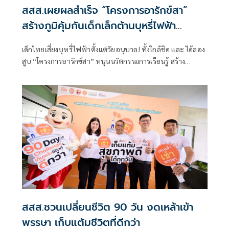
สสส.เผยผลสำเร็จ “โครงการอารักข์สา”
สร้างภูมิคุ้มกันเด็กเล็กต้านบุหรี่ไฟฟ้า
ครอบคลุม 70 จังหวัด
เด็กไทยเสี่ยงบุหรี่ไฟฟ้าตั้งแต่วัยอนุบาล! ทั้งใกล้ชิด และ ได้ลอง
สูบ “โครงการอารักข์สา” หนุนนวัตกรรมการเรียนรู้ สร้าง
ภูมิคุ้มกันทางความคิด ปลูกฝังทักษะชีวิตและการปฏิเสธปัจจัย
เสี่ยงตั้งแต่วัยเยาว์
สสส.ชวนเปลี่ยนชีวิต 90 วัน งดเหล้าเข้า
พรรษา เก็บแต้มชีวิตที่ดีกว่า