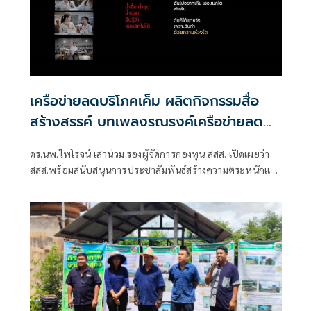
เครือข่ายลดบริโภคเค็ม ผลิตกิจกรรมสื่อ
สร้างสรรค์ บทเพลงรณรงค์เครือข่ายลด
เค็ม ชื่อเพลง “ด้วยความห่วงไต”
ดร.นพ.ไพโรจน์ เสาน่วม รองผู้จัดการกองทุน สสส. เปิดเผยว่า
สสส.พร้อมสนับสนุนการประชาสัมพันธ์สร้างความตระหนักและ
ต้องการสร้างผลลัพธ์เชิงบวกต่อสุขภาพประชาชนได้จริง