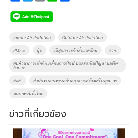
ac
wi
o
n
h
e
tt
p
e
ar
b
er
y
e
o
Li
Tags
Indoor Air Pollution
Outdoor Air Pollution
o
n
PM2.5
ฝุ่น
วิถีสุขภาวะกับสิ่งแวดล้อม
ศวอ.
k
k
ศูนย์วิชาการเพื่อขับเคลื่อนการป้องกันและแก้ไขปัญหามลพิษ
อากาศ
สสส.
สำนักงานกองทุนสนับสนุนการสร้างเสริมสุขภาพ
หมอกควันทั่วไทย
ข่าวที่เกี่ยวข้อง