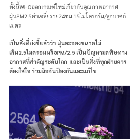
ทั้งนี้WHOออกเกณฑ์ใหม่เกี่ยวกับคุณภาพอากาศ
ฝุ่นPM2.5ค่าเฉลี่ยราย24ชม.15ไมโครกรัม/ลูกบาศก์
เมตร
เป็นสิ่งที่บ่งชี้แล้วว่า ฝุ่นละอองขนาดไม่
เกิน
2.5ไมครอนหรือPM/2.5 เป็นปัญหามลพิษทาง
อากาศที่สำคัญระดับโลก และเป็นสิ่งที่ทุกฝ่ายควร
ต้องใส่ใจ ร่วมมือกันป้องกันและแก้ไข