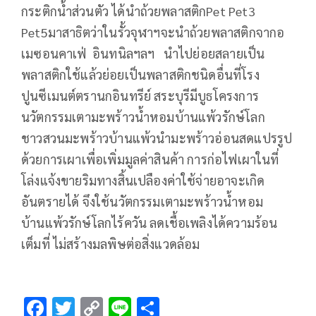
กระติกน้ำส่วนตัว ได้นำถ้วยพลาสติกPet Pet3
Pet5มาสาธิตว่าในรั้วจุฬาฯจะนำถ้วยพลาสติกจากอ
เมซอนคาเฟ่ อินทนิลฯลฯ นำไปย่อยสลายเป็น
พลาสติกใช้แล้วย่อยเป็นพลาสติกชนิดอื่นที่โรง
ปูนซีเมนต์ตรานกอินทรีย์ สระบุรีมีบูธโครงการ
นวัตกรรมเตามะพร้าวน้ำหอมบ้านแพ้วรักษ์โลก
ชาวสวนมะพร้าวบ้านแพ้วนำมะพร้าวอ่อนสดแปรรูป
ด้วยการเผาเพื่อเพิ่มมูลค่าสินค้า การก่อไฟเผาในที่
โล่งแจ้งขายริมทางสิ้นเปลืองค่าใช้จ่ายอาจะเกิด
อันตรายได้ จึงใช้นวัตกรรมเตามะพร้าวน้ำหอม
บ้านแพ้วรักษ์โลกไร้ควัน ลดเชื้อเพลิงได้ความร้อน
เต็มที่ ไม่สร้างมลพิษต่อสิ่งแวดล้อม
F
T
C
Li
S