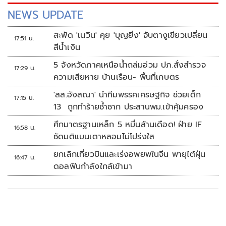
NEWS UPDATE
สะพัด 'เนวิน' คุย 'บุญยิ่ง' จับตางูเขียวเปลี่ยน
17:51 น.
สีน้ำเงิน
5 จังหวัดภาคเหนือน้ำถล่มอ่วม ปภ.สั่งสำรวจ
17:29 น.
ความเสียหาย บ้านเรือน- พื้นที่เกษตร
'สส.อังสณา' นำทีมพรรคเศรษฐกิจ ช่วยเด็ก
17:15 น.
13 ถูกทำร้ายซ้ำซาก ประสานพม.เข้าคุ้มครอง
ศึกมาตรฐานเหล็ก 5 หมื่นล้านเดือด! ฝ่าย IF
16:58 น.
ซัดมติแบนเตาหลอมไม่โปร่งใส
ยกเลิกเที่ยวบินและเร่งอพยพในจีน พายุไต้ฝุ่น
16:47 น.
ดอลฟินกำลังใกล้เข้ามา