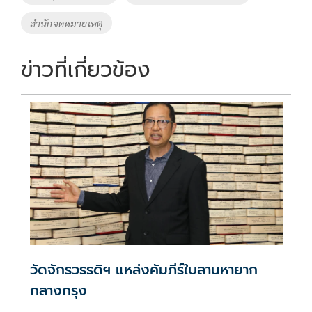
k
k
สำนักจดหมายเหตุ
ข่าวที่เกี่ยวข้อง
วัดจักรวรรดิฯ แหล่งคัมภีร์ใบลานหายาก
กลางกรุง