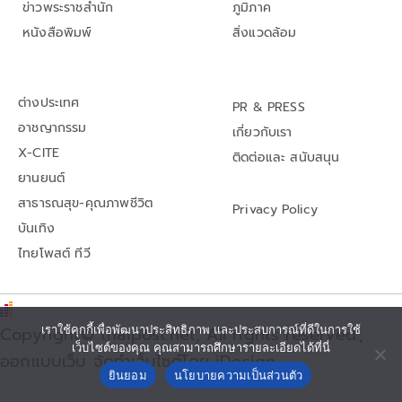
ข่าวพระราชสำนัก
ภูมิภาค
หนังสือพิมพ์
สิ่งแวดล้อม
ต่างประเทศ
PR & PRESS
อาชญากรรม
เกี่ยวกับเรา
X-CITE
ติดต่อและ สนับสนุน
ยานยนต์
สาธารณสุข-คุณภาพชีวิต
Privacy Policy
บันเทิง
ไทยโพสต์ ทีวี
เราใช้คุกกี้เพื่อพัฒนาประสิทธิภาพ และประสบการณ์ที่ดีในการใช้
Copyright© thaipost.net, All rights reserved.,
เว็บไซต์ของคุณ คุณสามารถศึกษารายละเอียดได้ที่นี่
ออกแบบเว็บ จัดทำเว็บไซต์โดย iDesign
ยินยอม
นโยบายความเป็นส่วนตัว