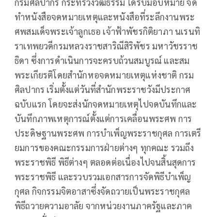
กรมศิลปากร กระทรวงวัฒธรรม ได้รับมอบหมาย จัด
ทำหนังสือจดหมายเหตุและหนังสือที่ระลึกงานพระ
ศพสมเด็จพระเจ้าลูกเธอ เจ้าฟ้าพัชรกิติยาภา นเรนทิ
ราเทพยวดีกรมหลวงราชสาริณีสิริพัชร มหาวัชรราช
ธิดา ซึ่งการดำเนินการจะครบถ้วนสมบูรณ์ และสม
พระเกียรติโดยสำนักหอจดหมายเหตุแห่งชาติ กรม
ศิลปากร เริ่มตั้งแต่วันที่สำนักพระราชวังมีประกาศ
ฉบับแรก โดยจะส่งนักจดหมายเหตุไปจดบันทึกและ
บันทึกภาพเหตุการณ์ตั้งแต่การเคลื่อนพระศพ การ
ประดิษฐานพระศพ การบำเพ็ญพระราชกุศล การเตรี
ยมการของคณะกรรมการฝ่ายต่างๆ ทุกคณะ รวมถึง
พระราชพิธี พิธีต่างๆ ตลอดต่อเนื่องไปจนสิ้นสุดการ
พระราชพิธี และรวบรวมเอกสารการจัดพิธีบำเพ็ญ
กุศล กิจกรรมจิตอาสาซึ่งจัดถวายเป็นพระราชกุศล
พิธีถวายความอาลัย จากหน่วยงานภาครัฐและภาค