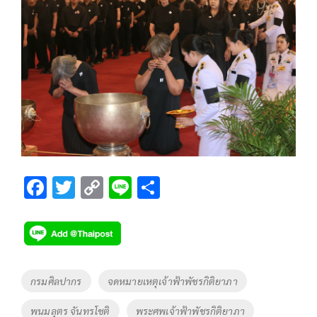
F
T
C
Li
S
ac
wi
o
n
h
e
tt
p
e
ar
b
er
y
e
o
Li
Tags
กรมศิลปากร
จดหมายเหตุเจ้าฟ้าพัชรกิติยาภา
o
n
พนมลุตร จันทรโชติ
พระศพเจ้าฟ้าพัชรกิติยาภา