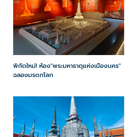
พิกัดใหม่! ห้อง"พระมหาธาตุแห่งเมืองนคร"
ฉลองมรดกโลก