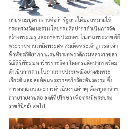
นายพนมบุตร กล่าวต่อว่า รัฐบาลได้มอบหมายให้
กระทรวงวัฒนธรรม โดยกรมศิลปากรดำเนินการจัด
สร้างพระเมรุ และอาคารประกอบ ในงานพระราชพิธี
พระราชทานเพลิงพระศพ สมเด็จพระเจ้าลูกเธอ เจ้า
ฟ้าพัชรกิติยาภา นเรนทิราเทพยวดีกรมหลวงราชสา
ริณีสิริพัชร มหาวัชรราชธิดา โดยกรมศิลปากรพร้อม
ดำเนินการตามโบราณราชประเพณีอย่างสมพระ
เกียรติ และ สะท้อนพระราชจริยวัตรอันงดงาม ซึ่ง
การออกแบบและการดำเนินงานต่างๆ ต้องทูลเกล้าฯ
ถวายรายงานต่อ องค์ที่ปรึกษา เพื่อทรงมีพระบรม
ราชวินิจฉัยต่อไป