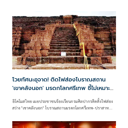
โวยทัศนะอุจาด! ติดไฟส่องโบราณสถาน
'เขาคลังนอก' มรดกโลกศรีเทพ ชี้ไม่เหมาะ
สม
อิโคโมสไทย เผยประชาชนร้องเรียนกรมศิลปากรติดตั้งไฟส่อง
สว่าง "เขาคลังนอก" โบราณสถานมรดกโลกศรีเทพ-ปราสาท
เมืองต่ำ ติดไฟส่องสว่างไม่เหมาะสม สร้างภูมิทัศน์อุจาด “บวร
เวท” ร่อนหนังสือถึงนายกฯ - รมว.วัฒนธรรม ห่วงกระทบทำ
เสนอขึ้นทะเบียน “ปราสาทเมืองต่ำ” เป็นมรดกโลก