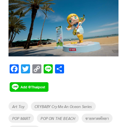
F
T
C
Li
S
ac
wi
o
n
h
e
tt
p
e
ar
b
er
y
e
o
Li
Tags
Art Toy
CRYBABY Cry Me An Ocean Series
o
n
POP MART
POP ON THE BEACH
ชายหาดพัทยา
k
k