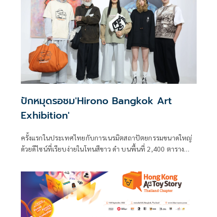
Landmark Store แห่งใหม่ล่าสุดในประเทศไทย บนพื้นที่กว่า
760 ตารางเมตร ณ ชั้น 7 ไอคอนสยาม
ปักหมุดรอชม'Hirono Bangkok Art
Exhibition'
ครั้งแรกในประเทศไทยกับการเนรมิตสถาปัตยกรรมขนาดใหญ่
ด้วยดีไซน์ที่เรียบง่ายในโทนสีขาว ดำ บนพื้นที่ 2,400 ตาราง
เมตร บริเวณลานหน้าศูนย์การค้าเซ็นทรัลเวิลด์ บอกเล่าเรื่องราว
ของ Hirono (ฮิโรโนะ) หนึ่งในผลงานอาร์ตทอยส์ TOP 5
คาแรคเตอร์ของ POP MART THAILAND