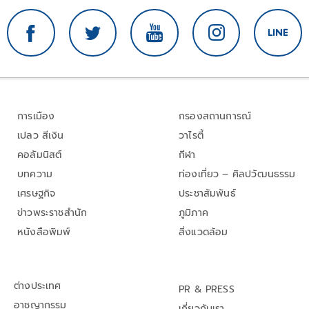
การเมือง
กรองสถานการณ์
เปลว สีเงิน
วาไรตี้
คอลัมนิสต์
กีฬา
บทความ
ท่องเที่ยว – ศิลปวัฒนธรรม
เศรษฐกิจ
ประชาสัมพันธ์
ข่าวพระราชสำนัก
ภูมิภาค
หนังสือพิมพ์
สิ่งแวดล้อม
ต่างประเทศ
PR & PRESS
อาชญากรรม
เกี่ยวกับเรา