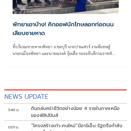
พัทยาเอาบ้าง! คิกออฟนักโทษลอกท่อถนน
เลียบชายหาด
ที่บริเวณชายหาดพัทยา จ.ชลบุรี นายปรเมศวร์ งามพิเชษฐ์
นายกเมืองพัทยา และนายณรงค์ จุ้ยเสี่ย รองอธิบดีกรมราชทัณฑ์
ร่วมเป็นประธานเปิดโครงการความร่วมมือระหว่างเมืองพัทยา
และเรือนจำพิเศษพัทยาในการขุดลอก
NEWS UPDATE
ดินถล่มคร่าชีวิตอย่างน้อย 4 รายในภาคเหนือ
5:40 น.
ของฟิลิปปินส์
“โครงสร้างเก่า-คนใหม่”บีอาร์เอ็น รัฐตรึงกำลัง
0:01 น.