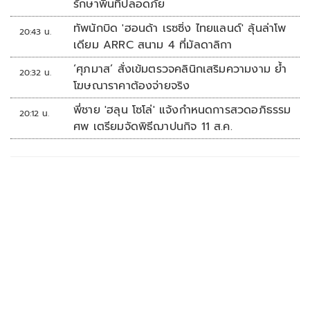
รักษาพื้นที่ปลอดภัย
ทัพนักบิด 'ฮอนด้า เรซซิ่ง ไทยแลนด์' ลุ้นล่าโพ
20:43 น.
เดียม ARRC สนาม 4 ที่มัลดาลิกา
‘ศุภมาส’ สั่งเข้มตรวจคลินิกเสริมความงาม ย้ำ
20:32 น.
โฆษณาราคาต้องจ่ายจริง
พี่ชาย 'ฮลุน โซโล่' แจ้งกำหนดการสวดอภิธรรม
20:12 น.
ศพ เตรียมจัดพิธีฌาปนกิจ 11 ส.ค.