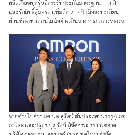
ผลิตภัณฑ์ทุกรุ่นมีการรับประกันมาตรฐาน 3 ปี
และรับสิทธิ์คุ้มครองเพิ่มอีก 2–3 ปี เมื่อลงทะเบียน
ผ่านช่องทางออนไลน์อย่างเป็นทางการของ OMRON
จากซ้ายไปขวา ผศ.นพ.สุรัตน์ ตันประเวช นายยูซุเกะ
กาโตะ และปฐมา บุญรัตน์ ผู้จัดการฝ่ายการตลาด
บริษัท ออมรอน เฮลธแคร์ (ประเทศไทย) จำกัด