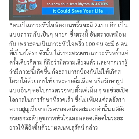
“คนเป็นภาวะหัวใจห้องบนพริ้ว จะมี 2แบบ คือ เป็น
แบบถาวร กับเป็นๆ หายๆ ซึ่งตรงนี้ อันตรายเหมือน
กัน เพราะคนเป็นภาวะหัวใจพริ้ว 100 คน จะมี 6 คน
ที่เป็นสโตรก ดังนั้น ไม่ว่าจะตรวจพบภาวะหัวพริ้วแค่
ครั้งเดียวก็ตาม ก็ถือว่ามีความเสี่ยงแล้ว และหากเรารู้
ว่ามีภาวะนี้เกิดขึ้น ก็จะสามารถป้องกันไม่ให้เกิดส
โตรกได้ด้วยการให้ยาละลายลิ่มเลือด หรือรักษารูป
แบบอื่นๆ ต่อไปการตรวจพบตั้งแต่เนิ่น ๆ จะช่วยเปิด
โอกาสในการรักษาที่รวดเร็ว ซึ่งไม่เพียงแต่ลดอัตรา
ความสูญเสียจากโรคหลอดเลือดสมองเท่านั้น แต่ยัง
ช่วยยกระดับสุขภาพหัวใจและหลอดเลือดในระยะ
ยาวให้ดียิ่งขึ้นด้วย”ผศ.นพ.สุรัตน์ กล่าว