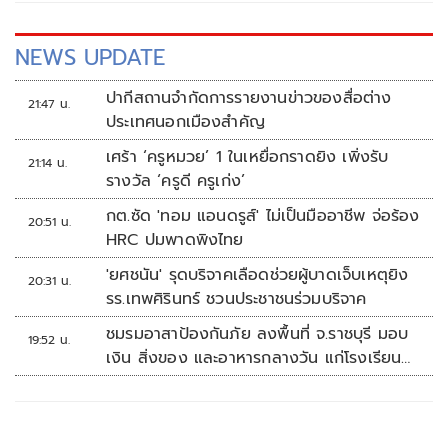
NEWS UPDATE
ปากีสถานจำกัดการรายงานข่าวของสื่อต่าง
21:47 น.
ประเทศนอกเมืองสำคัญ
เศร้า ‘ครูหมวย’ 1 ในเหยื่อกราดยิง เพิ่งรับ
21:14 น.
รางวัล ‘ครูดี ครูเก่ง’
กต.ซัด 'ทอม แอนดรูส์' ไม่เป็นมืออาชีพ จ่อร้อง
20:51 น.
HRC ปมพาดพิงไทย
'ยศชนัน' รุดบริจาคเลือดช่วยผู้บาดเจ็บเหตุยิง
20:31 น.
รร.เทพศิรินทร์ ชวนประชาชนร่วมบริจาค
ชมรมอาสาป้องกันภัย ลงพื้นที่ จ.ราชบุรี มอบ
19:52 น.
เงิน สิ่งของ และอาหารกลางวัน แก่โรงเรียน
บ้านหนองน้ำใส