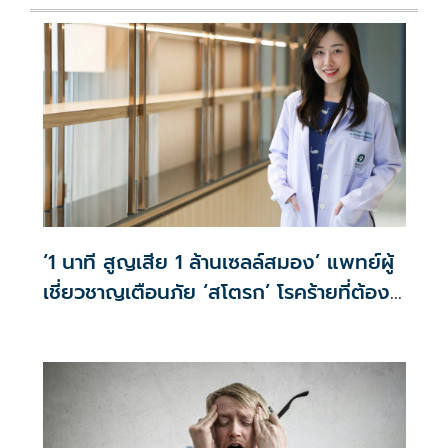
‘1 นาที สูญเสีย 1 ล้านเซลล์สมอง’ แพทย์ผู้
เชี่ยวชาญเตือนภัย ‘สโตรก’ โรคร้ายที่ต้อง
แข่งกับเวลา เกิดขึ้นได้แม้สุขภาพแข็งแรง
วัยทำงานเสี่ยงพุ่ง