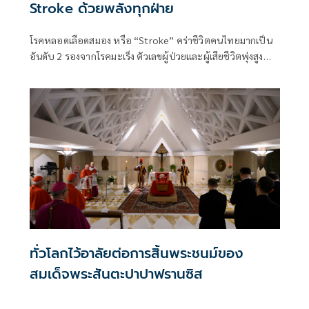
Stroke ด้วยพลังทุกฝ่าย
โรคหลอดเลือดสมอง หรือ “Stroke” คร่าชีวิตคนไทยมากเป็น
อันดับ 2 รองจากโรคมะเร็ง ตัวเลขผู้ป่วยและผู้เสียชีวิตพุ่งสูง
โดยเฉพาะในภาคตะวันออกเฉียงเหนือที่มีสถิติน่าวิตก
ทั่วโลกไว้อาลัยต่อการสิ้นพระชนม์ของ
สมเด็จพระสันตะปาปาฟรานซิส