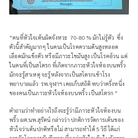
“คนที่หัวใจเต้นผิดจังหวะ 70-80 % มักไม่รู้ตัว ซึ่ง
ตัวนี้สำคัญมากๆ ในคนเป็นโรคความดันสูงหลอด
เลือดมักแข็งตัว หรือมีภาวะไขมันสูง เป็นโรคอ้วน แต่
ในคนที่เป็นสโตรก ที่เกิดจากภาวะหัวใจห้องบนพริ้ว
มักจะรู้สาเหตุ จะรู้หลังจากเป็นสโตรกเข้าโรง
พยาบาลแล้ว รพ.จุฬาฯ เคยเก็บสถิติ พบว่าครึ่งหนึ่ง
ของคนเป็นภาวะหัวใจห้องบนพริ้ว เป็นสโตรก “
คำถามว่าทำอย่างไรถึงจะรู้ว่ามีภาวะหัวใจห้องบน
พริ้ว ผศ.นพ.สุรัตน์ กล่าวว่า ปกติการวัดการเต้นของ
หัวใจว่าเต้นปกติหรือไม่ สามารถทำได้ 5 วิธี ได้แก่