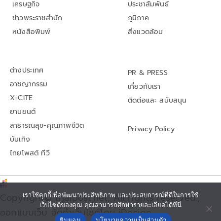
เศรษฐกิจ
ประชาสัมพันธ์
ข่าวพระราชสำนัก
ภูมิภาค
หนังสือพิมพ์
สิ่งแวดล้อม
ต่างประเทศ
PR & PRESS
อาชญากรรม
เกี่ยวกับเรา
X-CITE
ติดต่อและ สนับสนุน
ยานยนต์
สาธารณสุข-คุณภาพชีวิต
Privacy Policy
บันเทิง
ไทยโพสต์ ทีวี
Copyright© thaipost.net, All rights reserved.,
เราใช้คุกกี้เพื่อพัฒนาประสิทธิภาพ และประสบการณ์ที่ดีในการใช้
เว็บไซต์ของคุณ คุณสามารถศึกษารายละเอียดได้ที่นี่
ออกแบบเว็บ จัดทำเว็บไซต์โดย iDesign
ยินยอม
นโยบายความเป็นส่วนตัว