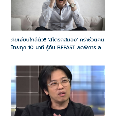
ภัยเงียบใกล้ตัว!! 'สโตรกสมอง' คร่าชีวิตคน
ไทยทุก 10 นาที รู้ทัน BEFAST ลดพิการ ลด
ตาย