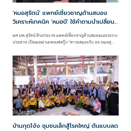
'หมอสุรัตน์' แพทย์เชี่ยวชาญด้านสมอง
วิเคราะห์เทคนิค 'หมอบี' ใช้คำถามนำเปลี่ยน
ความทรงจำได้
ผศ.นพ.สุรัตน์ ตันประเวช แพทย์เชี่ยวชาญด้านสมองและระบบ
ประสาท เปิดเผยผ่านเพจเฟซบุ๊ก "สาระสมองกับ อจ.หมอสุ
รัตน์" กล่าวถึงนายเสกสันน์ ทรัพย์สืบสกุล หรือ หมอบี ทูตสื่อ
วิญญาณ ว่า ดูหมอบีหลายเทปทั้งใหม่และเก่า
บ้านกุดโง้ง ชุมชนเล็กสู้โรคใหญ่ ต้นแบบลด