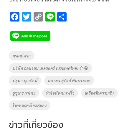
F
T
C
Li
S
ac
wi
o
n
h
e
tt
p
e
ar
b
er
y
e
o
Li
Tags
ดรคสโตรก
o
n
บริษัท ออมรอน เฮลธแคร์ (ประเทศไทย) จำกัด
k
k
ปฐมา บุญรัตน์
ผศ.นพ.สุรัตน์ ตันประเวช
ยูซุเกะ กาโตะ
หัวใจห้องบนพริ้ว
เครื่องวัดความดัน
โรคหลอดเลือดสมอง
ข่าวที่เกี่ยวข้อง