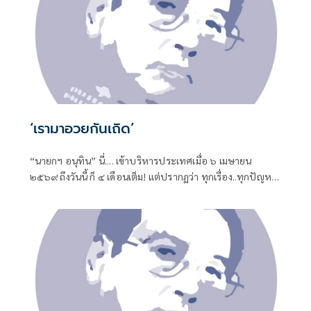
‘เรามาอวยกันเถิด’
“นายกฯ อนุทิน” นี่.... เข้าบริหารประเทศเมื่อ ๖ เมษายน
๒๕๖๙ ถึงวันนี้ ก็ ๔ เดือนเต็ม! แต่ปรากฏว่า ทุกเรื่อง..ทุกปัญหา
หมักหมมมาแต่ยุคไหน-สมัยไหน ทั้งหมด-ทั้งมวล