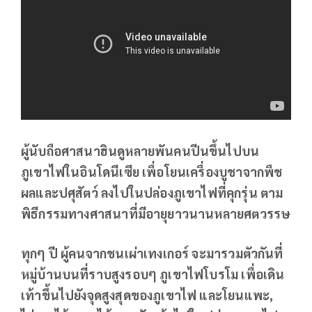
ผู้นับถือศาสนาฮินดูหลายพันคนปีนขึ้นไปบน
ภูเขาไฟในอินโดนีเซีย เพื่อโยนเครื่องบูชาจากพืช
ผลและปศุสัตว์ ลงไปในปล่องภูเขาไฟที่คุกรุ่น ตาม
พิธีกรรมทางศาสนาที่มีอายุยาวนานหลายศตวรรษ
ทุกๆ ปี ผู้คนจากชนเผ่าเทงเกอร์ จะมารวมตัวกันที่
หมู่บ้านบนที่ราบสูงรอบๆ ภูเขาไฟโบรโม เพื่อเดิน
เท้าขึ้นไปยังจุดสูงสุดของภูเขาไฟ และโยนแพะ,