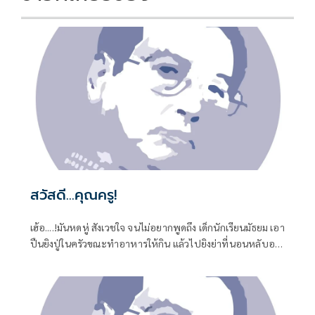
สวัสดี...คุณครู!
เฮ้อ....!มันหดหู่ สังเวชใจ จนไม่อยากพูดถึง เด็กนักเรียนมัธยม เอา
ปืนยิงปู่ในครัวขณะทำอาหารให้กิน แล้วไปยิงย่าที่นอนหลับอยู่
เป็นศพที่สอง