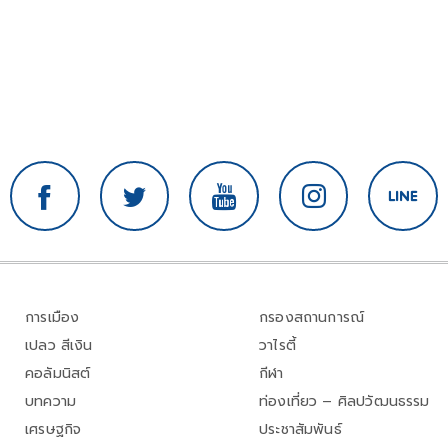
การเมือง
กรองสถานการณ์
เปลว สีเงิน
วาไรตี้
คอลัมนิสต์
กีฬา
บทความ
ท่องเที่ยว – ศิลปวัฒนธรรม
เศรษฐกิจ
ประชาสัมพันธ์