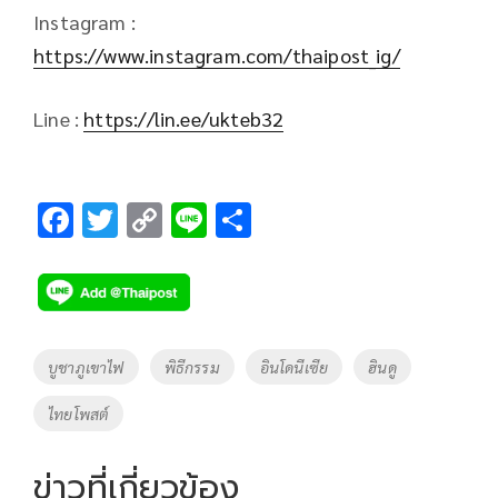
Instagram :
https://www.instagram.com/thaipost_ig/
Line :
https://lin.ee/ukteb32
F
T
C
Li
S
ac
wi
o
n
h
e
tt
p
e
ar
b
er
y
e
o
Li
Tags
บูชาภูเขาไฟ
พิธีกรรม
อินโดนีเซีย
ฮินดู
o
n
ไทยโพสต์
k
k
ข่าวที่เกี่ยวข้อง