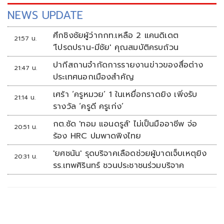
NEWS UPDATE
ศึกชิงชัยผู้ว่ากกท.เหลือ 2 แคนดิเดต
21:57 น.
'โปรดปราน-มีชัย' คุณสมบัติครบถ้วน
ปากีสถานจำกัดการรายงานข่าวของสื่อต่าง
21:47 น.
ประเทศนอกเมืองสำคัญ
เศร้า ‘ครูหมวย’ 1 ในเหยื่อกราดยิง เพิ่งรับ
21:14 น.
รางวัล ‘ครูดี ครูเก่ง’
กต.ซัด 'ทอม แอนดรูส์' ไม่เป็นมืออาชีพ จ่อ
20:51 น.
ร้อง HRC ปมพาดพิงไทย
'ยศชนัน' รุดบริจาคเลือดช่วยผู้บาดเจ็บเหตุยิง
20:31 น.
รร.เทพศิรินทร์ ชวนประชาชนร่วมบริจาค