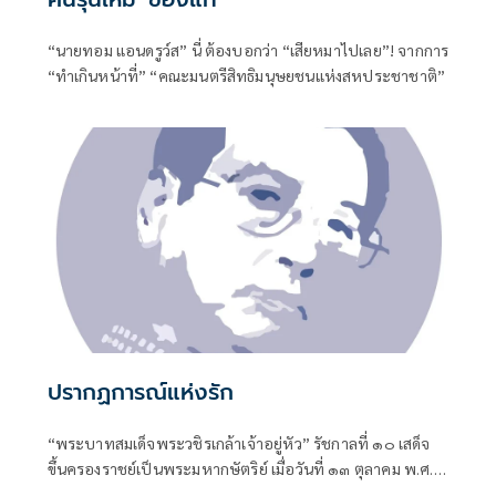
“นายทอม แอนดรูว์ส” นี่ ต้องบอกว่า “เสียหมาไปเลย”! จากการ
“ทำเกินหน้าที่” “คณะมนตรีสิทธิมนุษยชนแห่งสหประชาชาติ”
ปรากฏการณ์แห่งรัก
“พระบาทสมเด็จพระวชิรเกล้าเจ้าอยู่หัว” รัชกาลที่ ๑๐ เสด็จ
ขึ้นครองราชย์เป็นพระมหากษัตริย์ เมื่อวันที่ ๑๓ ตุลาคม พ.ศ.
๒๕๕๙