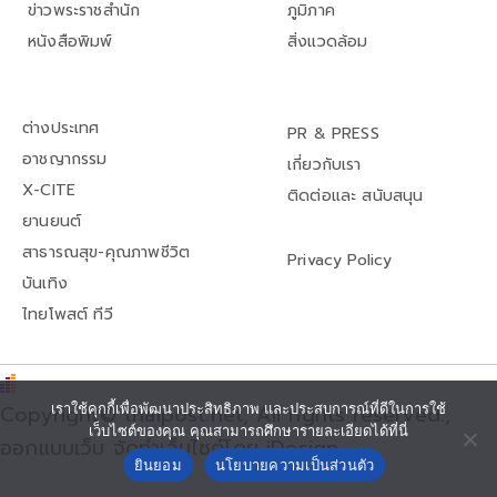
ข่าวพระราชสำนัก
ภูมิภาค
หนังสือพิมพ์
สิ่งแวดล้อม
ต่างประเทศ
PR & PRESS
อาชญากรรม
เกี่ยวกับเรา
X-CITE
ติดต่อและ สนับสนุน
ยานยนต์
สาธารณสุข-คุณภาพชีวิต
Privacy Policy
บันเทิง
ไทยโพสต์ ทีวี
Copyright© thaipost.net, All rights reserved.,
เราใช้คุกกี้เพื่อพัฒนาประสิทธิภาพ และประสบการณ์ที่ดีในการใช้
เว็บไซต์ของคุณ คุณสามารถศึกษารายละเอียดได้ที่นี่
ออกแบบเว็บ จัดทำเว็บไซต์โดย iDesign
ยินยอม
นโยบายความเป็นส่วนตัว