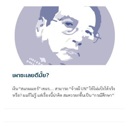
เผาซะเลยดีมั้ย?
เงิน “สแกมเมอร์” เขมร..... สามารถ “จ้างผี UN” ให้โม่แป้งได้จริง
หรือ? ผมก็ไม่รู้ แต่เรื่องนี้น่าคิด สมควรยกขึ้นเป็น “กรณีศึกษา”