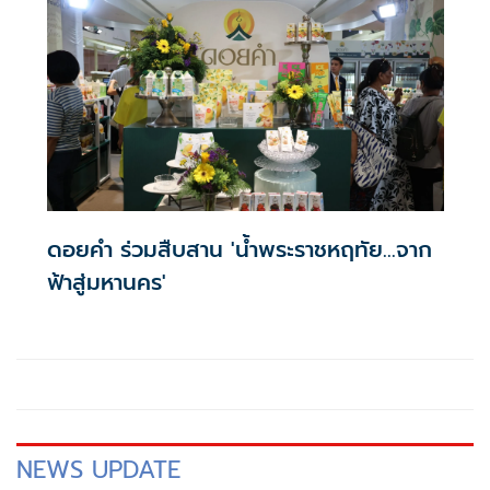
ดอยคำ ร่วมสืบสาน 'น้ำพระราชหฤทัย...จาก
ฟ้าสู่มหานคร'
NEWS UPDATE