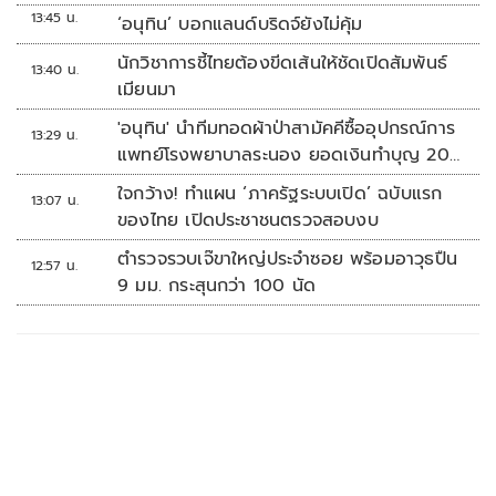
13:45 น.
‘อนุทิน’ บอกแลนด์บริดจ์ยังไม่คุ้ม
นักวิชาการชี้ไทยต้องขีดเส้นให้ชัดเปิดสัมพันธ์
13:40 น.
เมียนมา
'อนุทิน' นำทีมทอดผ้าป่าสามัคคีซื้ออุปกรณ์การ
13:29 น.
แพทย์โรงพยาบาลระนอง ยอดเงินทำบุญ 20
ล้านบาท
ใจกว้าง! ทำแผน ‘ภาครัฐระบบเปิด’ ฉบับแรก
13:07 น.
ของไทย เปิดประชาชนตรวจสอบงบ
ตำรวจรวบเจ๊ขาใหญ่ประจำซอย พร้อมอาวุธปืน
12:57 น.
9 มม. กระสุนกว่า 100 นัด