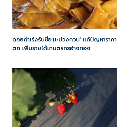
ดอยคำเร่งรับซื้อ'มะม่วงกวน' แก้ปัญหาราคา
ตก เพิ่มรายได้เกษตรกรอ่างทอง