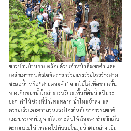
ชาวบ้านบ้านยาง พร้อมด้วยเจ้าหน้าที่ดอยคำ และ
เหล่าเยาวชนหัวใจจิตอาสาร่วมแรงร่วมใจสร้างฝาย
ชะลอน้ำ หรือ”ฝายดอยคำ” จากไม้ไผ่เพื่อขวางกั้น
ทางเดินของน้ำในลำธารบริเวณพื้นที่ต้นน้ำเป็นระ
ยะๆ ทำให้ช่วงที่น้ำไหลหลาก น้ำไหลช้าลง ลด
ความเร็วและความรุนแรงป้องกันภัยจากธรรมชาติ
และบรรเทาปัญหากัดเซาะดินให้น้อยลง ช่วยกักเก็บ
ตะกอนไม่ให้ไหลลงไปทับถมในลุ่มน้ำตอนล่าง เมื่อ