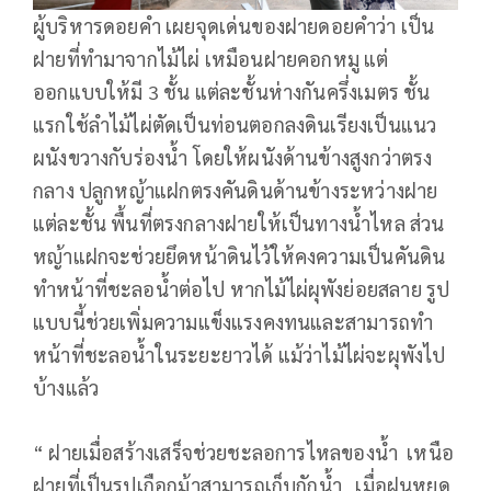
ผู้บริหารดอยคำ เผยจุดเด่นของฝายดอยคำว่า เป็น
ฝายที่ทำมาจากไม้ไผ่ เหมือนฝายคอกหมู แต่
ออกแบบให้มี 3 ชั้น แต่ละชั้นห่างกันครึ่งเมตร ชั้น
แรกใช้ลำไม้ไผ่ตัดเป็นท่อนตอกลงดินเรียงเป็นแนว
ผนังขวางกับร่องน้ำ โดยให้ผนังด้านข้างสูงกว่าตรง
กลาง ปลูกหญ้าแฝกตรงคันดินด้านข้างระหว่างฝาย
แต่ละชั้น พื้นที่ตรงกลางฝายให้เป็นทางน้ำไหล ส่วน
หญ้าแฝกจะช่วยยึดหน้าดินไว้ให้คงความเป็นคันดิน
ทำหน้าที่ชะลอน้ำต่อไป หากไม้ไผ่ผุพังย่อยสลาย รูป
แบบนี้ช่วยเพิ่มความแข็งแรงคงทนและสามารถทำ
หน้าที่ชะลอน้ำในระยะยาวได้ แม้ว่าไม้ไผ่จะผุพังไป
บ้างแล้ว
“ ฝายเมื่อสร้างเสร็จช่วยชะลอการไหลของน้ำ เหนือ
ฝายที่เป็นรูปเกือกม้าสามารถเก็บกักน้ำ เมื่อฝนหยุด