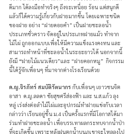
ดีมาก ได้ลงมือทำจริงๆ ถึงจะเหนื่อย ร้อน แต่สนุกดี
แล้วก็ได้ความรู้เกี่ยวกับฝายมากขึ้น โดยเฉพาะชนิด
ของฝาย อย่าง “ฝายดอยคำ” เป็นฝายชะลอน้ำ
ประเภทชั่วคราว จัดอยู่ในประเภทฝายแม้ว ทำจาก
ไม้ไผ่ ถูกออกแบบเพื่อให้มีความแข็งแรงคงทน และ
สามารถทำหน้าที่ชะลอน้ำในระยะยาวได้ นอกจากนี้
ยังมี
“
ฝายไม้แนวเดียว”และ “ฝายคอกหมู”
กิจกรรม
นี้ได้รู้จักเพื่อนๆ ที่มาจากต่างโรงเรียนด้วย
ด.ญ.จิรภัทร์ สมบัติรัตนากร
กับเพื่อนๆ เยาวชนจิต
อาสา ด.ญ.ลลดา ชัยสุขศรีส่องฟ้า และ น.ส.แก้ว ลุง
หลู่ เร่งส่งต่อลำไม้ไผ่และอุปกรณ์ทำฝายแข่งกับเวลา
กล่าวว่า เรียนอยู่ชั้น ม.4 เป็นครั้งแรกที่มีโอกาสได้มา
ร่วมทำฝายชะลอน้ำ เพื่อบรรเทาผลกระทบจากน้ำป่า
ที่จะเกิดขึ้น เพราะหลังฝนตกน้ำบนภูเขาจะไหลลงไป