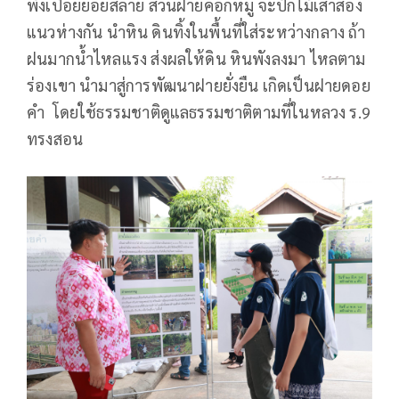
พังเปื่อยย่อยสลาย ส่วนฝายคอกหมู จะปักไม้เสาสอง
แนวห่างกัน นำหิน ดินทิ้งในพื้นที่ใส่ระหว่างกลาง ถ้า
ฝนมากน้ำไหลแรง ส่งผลให้ดิน หินพังลงมา ไหลตาม
ร่องเขา นำมาสู่การพัฒนาฝายยั่งยืน เกิดเป็นฝายดอย
คำ โดยใช้ธรรมชาติดูแลธรรมชาติตามที่ในหลวง ร.9
ทรงสอน