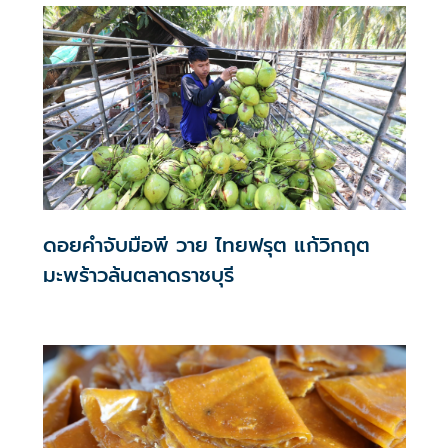
ดอยคำจับมือพี วาย ไทยฟรุต แก้วิกฤต
มะพร้าวล้นตลาดราชบุรี