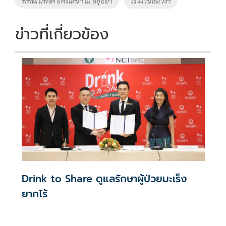
พิพัฒนพงศ์ อิศรเสนา ณ อยุธยา
โรงงานหลวงฯ
k
k
ข่าวที่เกี่ยวข้อง
Drink to Share ดูแลรักษาผู้ป่วยมะเร็ง
ยากไร้