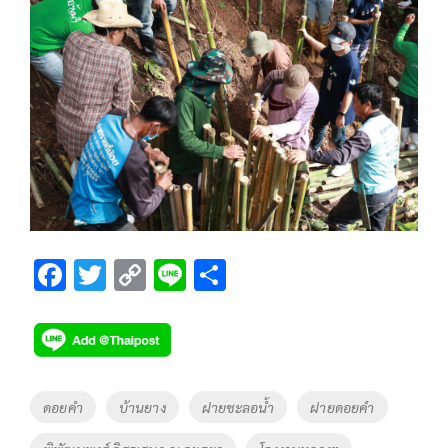
F
T
C
Li
S
ac
wi
o
n
h
e
tt
p
e
ar
b
er
y
e
o
Li
Tags
ดอยคำ
บ้านยาง
ฝายชะลอน้ำ
ฝายดอยคำ
o
n