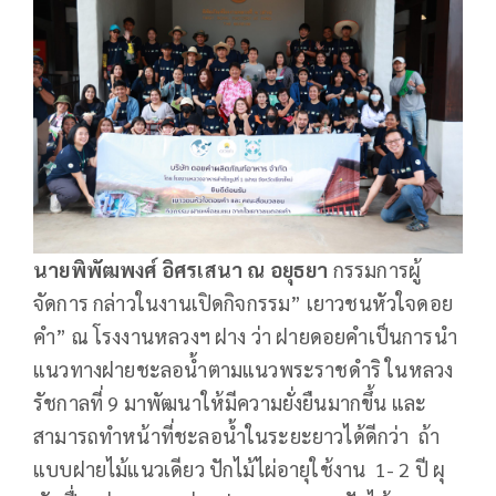
นายพิพัฒพงศ์ อิศรเสนา
ณ อยุธยา
กรรมการผู้
จัดการ กล่าวในงานเปิดกิจกรรม” เยาวชนหัวใจดอย
คำ” ณ โรงงานหลวงฯ ฝาง ว่า ฝายดอยคำเป็นการนำ
แนวทางฝายชะลอน้ำตามแนวพระราชดำริ ในหลวง
รัชกาลที่ 9 มาพัฒนาให้มีความยั่งยืนมากขึ้น และ
สามารถทำหน้าที่ชะลอน้ำในระยะยาวได้ดีกว่า ถ้า
แบบฝายไม้แนวเดียว ปักไม้ไผ่อายุใช้งาน 1- 2 ปี ผุ