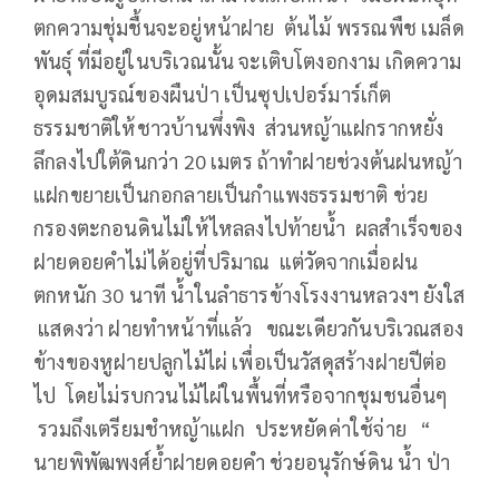
ตกความชุ่มชื้นจะอยู่หน้าฝาย ต้นไม้ พรรณพืช เมล็ด
พันธุ์ ที่มีอยู่ในบริเวณนั้น จะเติบโตงอกงาม เกิดความ
อุดมสมบูรณ์ของผืนป่า เป็นซุปเปอร์มาร์เก็ต
ธรรมชาติให้ชาวบ้านพึ่งพิง ส่วนหญ้าแฝกรากหยั่ง
ลึกลงไปใต้ดินกว่า 20 เมตร ถ้าทำฝายช่วงต้นฝนหญ้า
แฝกขยายเป็นกอกลายเป็นกำแพงธรรมชาติ ช่วย
กรองตะกอนดินไม่ให้ไหลลงไปท้ายน้ำ ผลสำเร็จของ
ฝายดอยคำไม่ได้อยู่ที่ปริมาณ แต่วัดจากเมื่อฝน
ตกหนัก 30 นาที น้ำในลำธารข้างโรงงานหลวงฯ ยังใส
แสดงว่า ฝายทำหน้าที่แล้ว ขณะเดียวกันบริเวณสอง
ข้างของหูฝายปลูกไม้ไผ่ เพื่อเป็นวัสดุสร้างฝายปีต่อ
ไป โดยไม่รบกวนไม้ไผ่ในพื้นที่หรือจากชุมชนอื่นๆ
รวมถึงเตรียมชำหญ้าแฝก ประหยัดค่าใช้จ่าย “
นายพิพัฒพงศ์ย้ำฝายดอยคำ ช่วยอนุรักษ์ดิน น้ำ ป่า