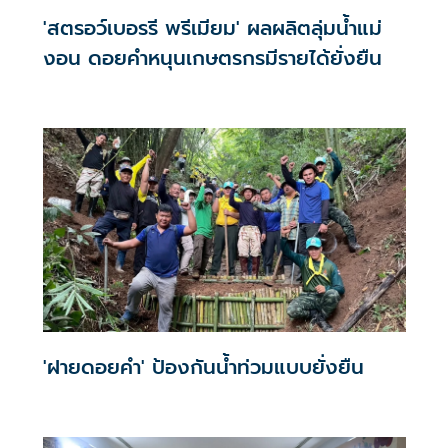
'สตรอว์เบอรรี พรีเมียม' ผลผลิตลุ่มน้ำแม่
งอน ดอยคำหนุนเกษตรกรมีรายได้ยั่งยืน
'ฝายดอยคำ' ป้องกันน้ำท่วมแบบยั่งยืน