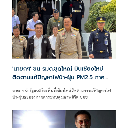
'นายกฯ' ขน รมต.ชุดใหญ่ บินเชียงใหม่
ติดตามแก้ปัญหาไฟป่า-ฝุ่น PM2.5 ภาค
เหนือ
นายกฯ นำรัฐมนตรีลงพื้นที่เชียงใหม่ ติดตามการแก้ปัญหาไฟ
ป่า-ฝุ่นละออง ส่งผลกระทบคุณภาพชีวิต ปชช.