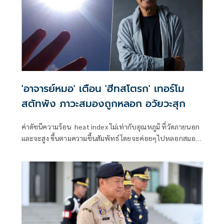
'อาจารย์หมอ' เตือน 'ฮีทสโตรก' เทอร์โม
สตัทพัง ภาวะสมองถูกหลอก อวัยวะสุก
ค่าดัชนีความร้อน heat index ไม่เท่ากับอุณหภูมิ ที่วัดภายนอก
และจะสูง ขึ้นตามความชื้นสัมพัทธ์ โดยจะค่อยๆไปหลอกสมอง
ให้ยินยอมตาม