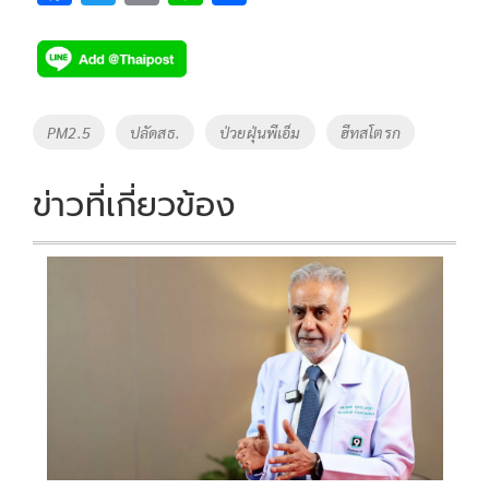
ac
wi
o
n
h
e
tt
p
e
ar
b
er
y
e
o
Li
Tags
PM2.5
ปลัดสธ.
ป่วยฝุ่นพีเอ็ม
ฮีทสโตรก
o
n
k
k
ข่าวที่เกี่ยวข้อง