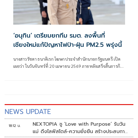
‘อนุทิน’ เตรียมยกทีม รมต. ลงพื้นที่
เชียงใหม่แก้ปัญหาไฟป่า-ฝุ่น PM2.5 พรุ่งนี้
นางสาวรัชดา ธนาดิเรก โฆษกประจำสำนักนายกรัฐมนตรี เปิด
เผยว่า ในวันจันทร์ที่ 20 เมษายน 2569 ภายหลังเสร็จสิ้นภารกิจ
เป็นประธานเปิดการประชุมสัมมนาการมอบนโยบาย
NEWS UPDATE
NEXTOPIA ชู ‘Love with Purpose’ รับวัน
18:12 น.
แม่ ดึงไลฟ์สไตล์-ความยั่งยืน สร้างประสบกา