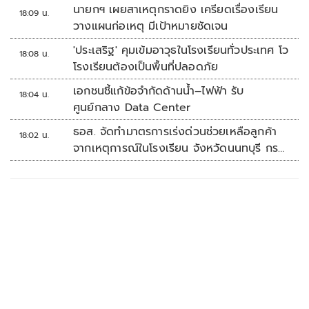
รณ์ช้อปปิงมีความหมาย
นายกฯ เผยสาเหตุกราดยิง เครียดเรื่องเรียน
18:09 น.
วางแผนก่อเหตุ มีเป้าหมายชัดเจน
'ประเสริฐ' คุมเข้มอาวุธในโรงเรียนทั่วประเทศ โว
18:08 น.
โรงเรียนต้องเป็นพื้นที่ปลอดภัย
เอกชนชี้แก้ข้อจำกัดด้านน้ำ–ไฟฟ้า รับ
18:04 น.
ศูนย์กลาง Data Center
ธอส. จัดทำมาตรการเร่งด่วนช่วยเหลือลูกค้า
18:02 น.
จากเหตุการณ์ในโรงเรียน จังหวัดนนทบุรี กรณี
เสียชีวิตหรือทุพพลภาพลดดอกเบี้ยเหลือ
0.01% ต่อปี ตลอดอายุสัญญา