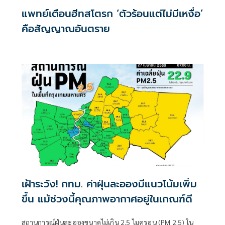
แพทย์เตือนฮีทสโตรก ‘ตัวร้อนแต่ไม่มีเหงื่อ’
คือสัญญาณอันตราย
เฝ้าระวัง! กทม. ค่าฝุ่นละอองมีแนวโน้มเพิ่ม
ขึ้น แม้ช่วงนี้คุณภาพอากาศอยู่ในเกณฑ์ดี
สถานการณ์ฝุ่นละอองขนาดไม่เกิน 2.5 ไมครอน (PM 2.5) ใน