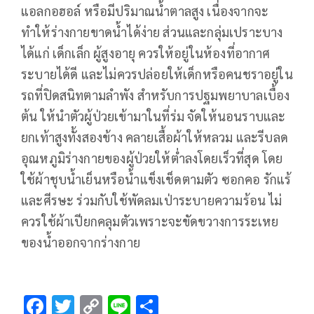
แอลกอฮอล์ หรือมีปริมาณน้ำตาลสูง เนื่องจากจะ
ทำให้ร่างกายขาดน้ำได้ง่าย ส่วนและกลุ่มเปราะบาง
ได้แก่ เด็กเล็ก ผู้สูงอายุ ควรให้อยู่ในห้องที่อากาศ
ระบายได้ดี และไม่ควรปล่อยให้เด็กหรือคนชราอยู่ใน
รถที่ปิดสนิทตามลำพัง สำหรับการปฐมพยาบาลเบื้อง
ต้น ให้นำตัวผู้ป่วยเข้ามาในที่ร่ม จัดให้นอนราบและ
ยกเท้าสูงทั้งสองข้าง คลายเสื้อผ้าให้หลวม และรีบลด
อุณหภูมิร่างกายของผู้ป่วยให้ต่ำลงโดยเร็วที่สุด โดย
ใช้ผ้าชุบน้ำเย็นหรือน้ำแข็งเช็ดตามตัว ซอกคอ รักแร้
และศีรษะ ร่วมกับใช้พัดลมเป่าระบายความร้อน ไม่
ควรใช้ผ้าเปียกคลุมตัวเพราะจะขัดขวางการระเหย
ของน้ำออกจากร่างกาย
F
T
C
Li
S