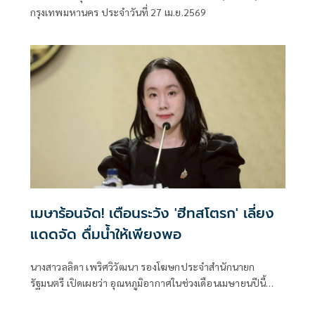
กรุงเทพมหานคร ประจำวันที่ 27 เม.ย.2569
เมษาร้อนจัด! เตือนระวัง 'ฮีทสโตรก' เลี่ยง
แดดจัด ดื่มน้ำให้เพียงพอ
นางสาวลลิดา เพริศวิวัฒนา รองโฆษกประจำสำนักนายก
รัฐมนตรี เปิดเผยว่า อุณหภูมิอากาศในช่วงเดือนเมษายนปีนี้
ปรับตัวสูงขึ้นอย่างต่อ