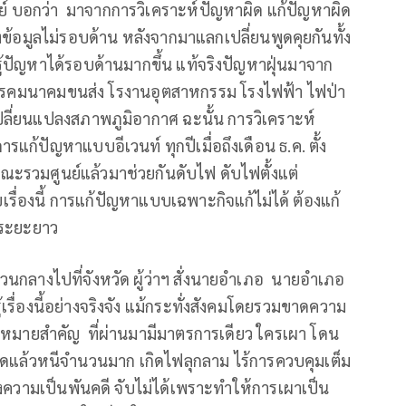
าลย์ บอกว่า มาจากการวิเคราะห์ปัญหาผิด แก้ปัญหาผิด
องข้อมูลไม่รอบด้าน หลังจากมาแลกเปลี่ยนพูดคุยกันทั้ง
้ปัญหาได้รอบด้านมากขึ้น แท้จริงปัญหาฝุ่นมาจาก
 การคมนาคมขนส่ง โรงานอุตสาหกรรม โรงไฟฟ้า ไฟป่า
ลี่ยนแปลงสภาพภูมิอากาศ ฉะนั้น การวิเคราะห์
รแก้ปัญหาแบบอีเวนท์ ทุกปีเมื่อถึงเดือน ธ.ค. ตั้ง
ะรวมศูนย์แล้วมาช่วยกันดับไฟ ดับไฟตั้งแต่
ยเรื่องนี้ การแก้ปัญหาแบบเฉพาะกิจแก้ไม่ได้ ต้องแก้
ะระยะยาว
วนกลางไปที่จังหวัด ผู้ว่าฯ สั่งนายอำเภอ นายอำเภอ
ู้เรื่องนี้อย่างจริงจัง แม้กระทั่งสังคมโดยรวมขาดความ
ละกฏหมายสำคัญ ที่ผ่านมามีมาตรการเดียว ใครเผา โดน
ุดแล้วหนีจำนวนมาก เกิดไฟลุกลาม ไร้การควบคุมเต็ม
แจ้งความเป็นพันคดี จับไม่ได้เพราะทำให้การเผาเป็น