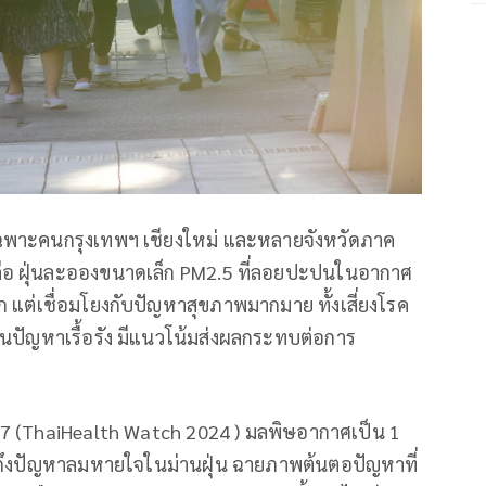
เฉพาะคนกรุงเทพฯ เชียงใหม่ และหลายจังหวัดภาค
 คือ ฝุ่นละอองขนาดเล็ก PM2.5 ที่ลอยปะปนในอากาศ
 แต่เชื่อมโยงกับปัญหาสุขภาพมากมาย ทั้งเสี่ยงโรค
ป็นปัญหาเรื้อรัง มีแนวโน้มส่งผลกระทบต่อการ
 (ThaiHealth Watch 2024 ) มลพิษอากาศเป็น 1
ัดถึงปัญหาลมหายใจในม่านฝุ่น ฉายภาพต้นตอปัญหาที่