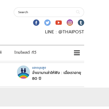
LINE : @THAIPOST
พ์
ไทยโพสต์ ทีวี
มองมุมสูง
จำเขามาเล่าให้ฟัง : เมื่อเราอายุ
80 ปี