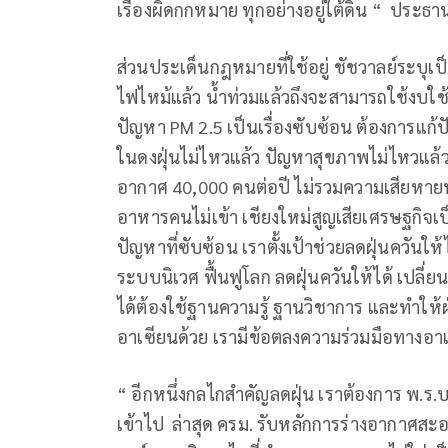
เรื่องผิดกกหมาย ทุกอย่างอยู่ใต้ดิน “ ประ
ส่วนประเด็นกฎหมายที่ใช้อยู่ ชัชวาลย์ระบุ
ไฟไหม้แล้ว น้ำท่วมแล้วถึงจะสามารถใช้งบใช้
ปัญหา PM 2.5 เป็นเรื่องซับซ้อน ต้องการแก้
ในดงฝุ่นไม่ไหวแล้ว ปัญหาสุขภาพไม่ไหวแล้ว 
อากาศ 40,000 คนต่อปี ไม่รวมความเสียหายทา
อาหารคนไม่เข้า เชียงใหม่สูญเสียเศรษฐกิจเป
ปัญหาที่ซับซ้อน เราตั้งเป้าช่วยลดฝุ่นควันให
ระบบนิเวศ ฟื้นฟูโลก ลดฝุ่นควันให้ได้ เปลี
ได้ต้องใช้ฐานความรู้ ฐานวิชาการ และทำให้ฝ
อาเซียนด้วย เรามีข้อตลงความร่วมมือทางอา
“ อีกหนึ่งกลไกสำคัญลดฝุ่น เราต้องการ พ.ร
เข้าไป ล่าสุด ครม. รับหลักการร่างอากาศสะ