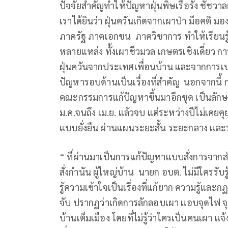
ปัจจัยสำคัญทำให้ปัญหาฝุ่นพิษเรื้อรัง ชัชว
เราได้ยินว่า ฝุ่นควันเกิดจากเผาป่า มีอคติ ม
ภาครัฐ ภาคเอกชน ภาควิชาการ ทำให้เรียนรู
หลายแหล่ง ทั้งเผาชีวมวล เกษตรเชิงเดี่ยว
ฝุ่นควันจากประเทศเพื่อนบ้าน และจากการเป
ปัญหารอบด้านเป็นเรื่องที่สำคัญ นอกจากนี้ กา
คณะกรรมการแก้ปัญหาขึ้นมาอีกชุด เป็นลักษณ
ม.ค.จนถึง เม.ย. แล้วจบ แต่ระหว่างปีไม่เคยคุ
แบบยั่งยืน ผ่านแผนระยะสั้น ระยะกลาง แล
“ ที่ผ่านมาเป็นการแก้ปัญหาแบบสั่งการจากส่
สั่งกำนัน ผู้ใหญ่บ้าน นายก อบต. ไม่มีใครรับร
รู้ความเข้าใจเป็นเรื่องที่แก้ยาก ความรู้แ
จับ ปรากฏว่าเกิดการลักลอบเผา แอบจุดไฟ จ
บ้านเต็มเมือง โดยที่ไม่รู้ว่าใครเป็นคนเผา 