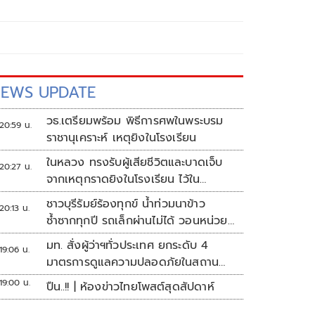
EWS UPDATE
วธ.เตรียมพร้อม พิธีการศพในพระบรม
20:59 น.
ราชานุเคราะห์ เหตุยิงในโรงเรียน
ในหลวง ทรงรับผู้เสียชีวิตและบาดเจ็บ
20:27 น.
จากเหตุกราดยิงในโรงเรียน ไว้ใน
พระบรมราชานุเคราะห์
ชาวบุรีรัมย์ร้องทุกข์ น้ำท่วมนาข้าว
20:13 น.
ซ้ำซากทุกปี รถเล็กผ่านไม่ได้ วอนหน่วย
งานเร่งแก้ไข
มท. สั่งผู้ว่าฯทั่วประเทศ ยกระดับ 4
19:06 น.
มาตรการดูแลความปลอดภัยในสถาน
ศึกษา
19:00 น.
ปืน..!! | ห้องข่าวไทยโพสต์สุดสัปดาห์