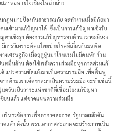
ธานสภาลมหายใจเชียงใหม่ กล่าว
เป็นกฎหมายป้องกันสาธารณภัย จะทำงานเมื่อมีภัยมา
คนเข้ามาแก้ปัญหาได้ ซึ่งเป็นการแก้ปัญหาเชิงรับ
ปัญหาเชิงรุก ต้องการแก้ปัญหารอบด้าน เราจะยืนงง
มีการวิเคราะห์คนไทยป่วยโรคที่เกี่ยวกับมลพิษ
งเศรษฐกิจ เมื่อฤดูฝุ่นมาโรงแรมไม่มีคนพัก ร้าน
็นหมื่นล้าน ต้องใช้พลังความร่วมมือทุกภาคส่วนแก้
้ได้ แปรความขัดแย้งมาเป็นความร่วมมือ เพื่อฟื้นฟู
่ยนจากห้ามเผาเด็ดขาดมาเป็นความร่วมมือ จะทำเช่นนี้
ุ่นควันเป็นวาระแห่งชาติที่เชื่อมโยงแก้ปัญหา
เซียนแล้ว แต่ขาดแผนความร่วมมือ
.บ.บริหารจัดการเพื่ออากาศสะอาด รัฐบาลผลักดัน
อาดแล้ว ดังนั้น พรบ.อากาศสะอาด จะสร้างภาพเป็น