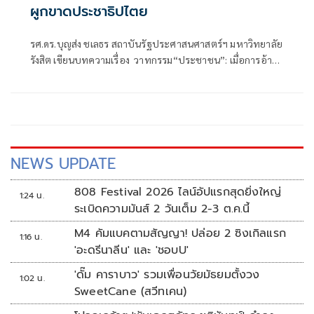
ผูกขาดประชาธิปไตย
รศ.ดร.บุญส่ง ชเลธร สถาบันรัฐประศาสนศาสตร์ฯ มหาวิทยาลัย
รังสิต เขียนบทความเรื่อง วาทกรรม“ประชาชน”: เมื่อการอ้าง
ประชาธิปไตย คือการผูกขาด
NEWS UPDATE
808 Festival 2026 ไลน์อัปแรกสุดยิ่งใหญ่
1:24 น.
ระเบิดความมันส์ 2 วันเต็ม 2-3 ต.ค.นี้
M4 คัมแบคตามสัญญา! ปล่อย 2 ซิงเกิลแรก
1:16 น.
'อะดรีนาลีน' และ 'ชอบU'
'ดั๊ม คาราบาว' รวมเพื่อนวัยมัธยมตั้งวง
1:02 น.
SweetCane (สวีทเคน)