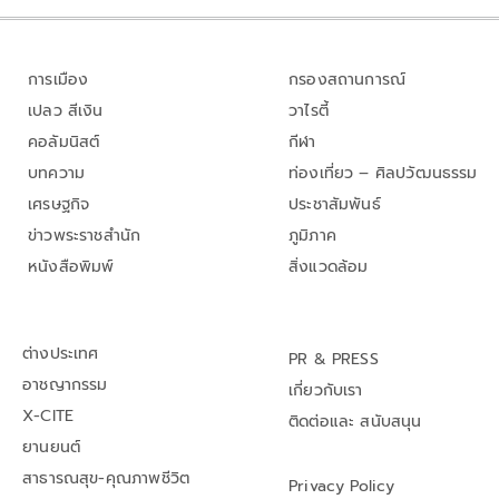
การเมือง
กรองสถานการณ์
เปลว สีเงิน
วาไรตี้
คอลัมนิสต์
กีฬา
บทความ
ท่องเที่ยว – ศิลปวัฒนธรรม
เศรษฐกิจ
ประชาสัมพันธ์
ข่าวพระราชสำนัก
ภูมิภาค
หนังสือพิมพ์
สิ่งแวดล้อม
ต่างประเทศ
PR & PRESS
อาชญากรรม
เกี่ยวกับเรา
X-CITE
ติดต่อและ สนับสนุน
ยานยนต์
สาธารณสุข-คุณภาพชีวิต
Privacy Policy