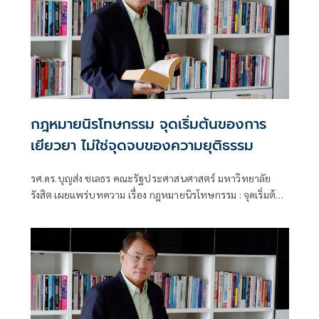
กฎหมายนิรโทษกรรม จุดเริ่มต้นของการ
เยียวยา ไม่ใช่จุดจบของความยุติธรรม
รศ.ดร.บุญส่ง ชเลธร คณะรัฐประศาสนศาสตร์ มหาวิทยาลัย
รังสิต เผยแพร่บทความ เรื่อง กฎหมายนิรโทษกรรม : จุดเริ่มต้น
ของการเยียวยา ไม่ใช่จุดจบของความยุติธรรม มีเนื้อหาดังนี้