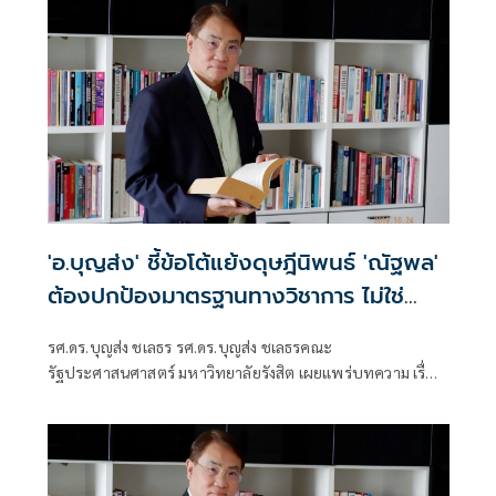
'อ.บุญส่ง' ชี้ข้อโต้แย้งดุษฎีนิพนธ์ 'ณัฐพล'
ต้องปกป้องมาตรฐานทางวิชาการ ไม่ใช่
ปกป้องตัวบุคคล
รศ.ดร.บุญส่ง ชเลธร รศ.ดร.บุญส่ง ชเลธรคณะ
รัฐประศาสนศาสตร์ มหาวิทยาลัยรังสิต เผยแพร่บทความ เรื่อง
ต้องปกป้องมาตรฐานทางวิชาการ ไม่ใช่ปกป้องตัวบุคคล มี
เนื้อหาดังนี้