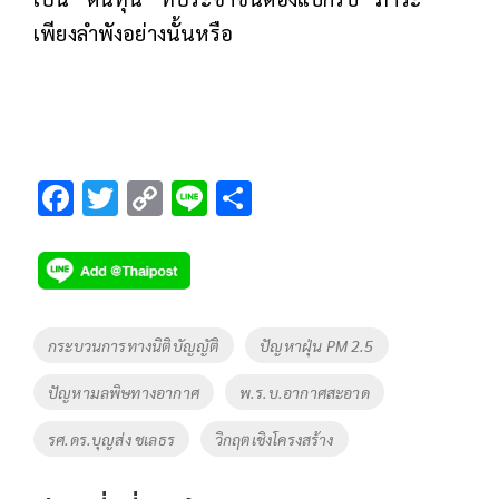
เพียงลำพังอย่างนั้นหรือ
F
T
C
Li
S
ac
wi
o
n
h
e
tt
p
e
ar
b
er
y
e
o
Li
Tags
กระบวนการทางนิติบัญญัติ
ปัญหาฝุ่น PM 2.5
o
n
ปัญหามลพิษทางอากาศ
พ.ร.บ.อากาศสะอาด
k
k
รศ.ดร.บุญส่ง ชเลธร
วิกฤตเชิงโครงสร้าง