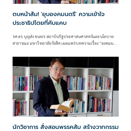
ตบหน้าส้ม! 'ยุบองคมนตรี' ความเข้าใจ
ประชาธิปไตยที่คับแคบ
รศ.ดร.บุญส่ง ชเลธร สถาบันรัฐประศาสนศาสตร์และนโยบาย
สาธารณะ มหาวิทยาลัยรังสิต เผยแพร่บทความเรื่อง "องคมนตรี
กับความเข้าใจที่คับแคบต่อประชาธิปไตย"
นักวิชาการ สั่งสอนพรรคส้ม สร้างวาทกรรม