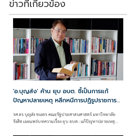
ข่าวที่เกี่ยวข้อง
'อ.บุญส่ง' ค้าน ยุบ อบต. ชี้เป็นการแก้
ปัญหาปลายเหตุ หลีกหนีการปฏิรูปราชการ
ไทย
รศ.ดร.บุญส่ง ชเลธร คณะรัฐประศาสนศาสตร์ มหาวิทยาลัย
รังสิต เผยแพร่บทความเรื่อง ยุบ อบต.: แก้ปัญหาปลายเหตุ
หรือหลีกหนีการปฏิรูปราชการไทย มีเนื้อหาดังนี้