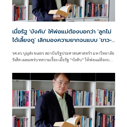
เมื่อรัฐ 'บังคับ' ให้พ่อแม่ต้องบอกว่า 'ลูกไม่
ได้เลี้ยงดู' เลิกมองความยากจนแบบ 'ขาว-
ดำ'
รศ.ดร.บุญส่ง ชเลธร สถาบันรัฐประศาสนศาสตร์ฯ มหาวิทยาลัย
รังสิต เผยแพร่บทความเรื่อง เมื่อรัฐ “บังคับ” ให้พ่อแม่ต้องบอก
ว่า “ลูกไม่ได้เลี้ยงดู” มี่เนื้อหาดังนี้