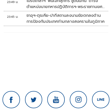
โปรดเกล้าฯ 'พันเอกสุภัทร ชูตินันทน์' ดำรง
23:49 น.
ตำแหน่งนายทหารปฏิบัติการฯ-พระราชทานยศ
'พลตรี'
ซาอุฯ-ตุรเคีย-ปากีสถานลงนามข้อตกลงด้าน
23:45 น.
การป้องกันประเทศท่ามกลางสงครามในภูมิภาค