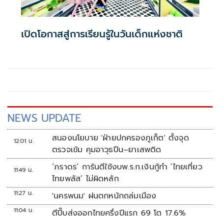
เปิดโอกาสสู่การเรียนรู้ในวันเด็กแห่งชาติ
NEWS UPDATE
สนองนโยบาย 'ฝ่ายปกครองภูเก็ต' ตั้งจุด
12:01 น.
ตรวจเข้ม คุมอาวุธปืน–ยาเสพติด
‘ภราดร’ การันตีใช้งบพ.ร.ก.เงินกู้ทำ ‘ไทยเที่ยว
11:49 น.
ไทยพลัส’ ไม่ผิดหลัก
11:27 น.
'นครพนม' ฝนตกหนักถล่มเมือง
11:04 น.
ตีปี๊บส่งออกไทยครึ่งปีแรก 69 โต 17.6%