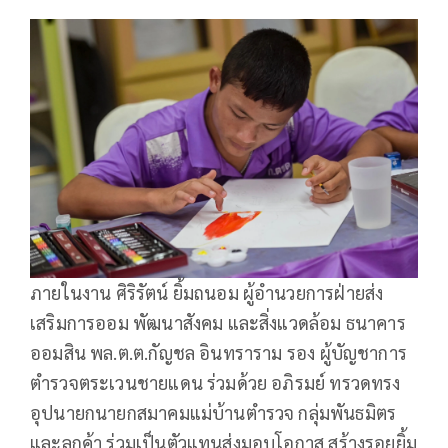
ภายในงาน ศิริรัตน์ ยิ้มถนอม ผู้อำนวยการฝ่ายส่ง
เสริมการออม พัฒนาสังคม และสิ่งแวดล้อม ธนาคาร
ออมสิน พล.ต.ต.กัญชล อินทราราม รอง ผู้บัญชาการ
ตำรวจตระเวนชายแดน ร่วมด้วย อภิรมย์ ทรวดทรง
อุปนายกนายกสมาคมแม่บ้านตำรวจ กลุ่มพันธมิตร
และลูกค้า ร่วมเป็นตัวแทนส่งมอบโอกาส สร้างรอยยิ้ม