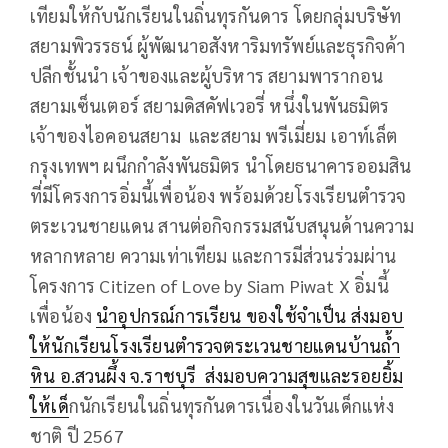
เทียมให้กับนักเรียนในถิ่นทุรกันดาร โดยกลุ่มบริษัท
สยามพิวรรธน์ ผู้พัฒนาอสังหาริมทรัพย์และธุรกิจค้า
ปลีกชั้นนำ เจ้าของและผู้บริหาร สยามพารากอน
สยามเซ็นเตอร์ สยามดิสคัฟเวอรี่ หนึ่งในพันธมิตร
เจ้าของไอคอนสยาม และสยาม พรีเมี่ยม เอาท์เล็ต
กรุงเทพฯ ผนึกกำลังพันธมิตร นำโดยธนาคารออมสิน
ที่มีโครงการอิ่มนี้เพื่อน้อง พร้อมด้วยโรงเรียนตำรวจ
ตระเวนชายแดน สานต่อกิจกรรมสนับสนุนด้านความ
หลากหลาย ความเท่าเทียม และการมีส่วนร่วมผ่าน
โครงการ Citizen of Love by Siam Piwat X อิ่มนี้
เพื่อน้อง
นำอุปกรณ์การเรียน ของใช้จำเป็น ส่งมอบ
ให้นักเรียนโรงเรียนตำรวจตระเวนชายแดนบ้านถ้ำ
หิน อ.สวนผึ้ง จ.ราชบุรี ส่งมอบความสุขและรอยยิ้ม
ให้เด็
กนักเรียนในถิ่นทุรกันดารเนื่องในวันเด็กแห่ง
ชาติ ปี 2567