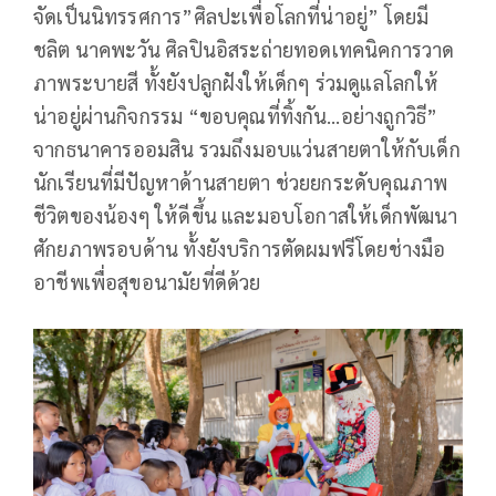
จัดเป็นนิทรรศการ”ศิลปะเพื่อโลกที่น่าอยู่” โดยมี
ชลิต นาคพะวัน ศิลปินอิสระถ่ายทอดเทคนิคการวาด
ภาพระบายสี ทั้งยังปลูกฝังให้เด็กๆ ร่วมดูแลโลกให้
น่าอยู่ผ่านกิจกรรม “ขอบคุณที่ทิ้งกัน…อย่างถูกวิธี”
จากธนาคารออมสิน รวมถึงมอบแว่นสายตาให้กับเด็ก
นักเรียนที่มีปัญหาด้านสายตา ช่วยยกระดับคุณภาพ
ชีวิตของน้องๆ ให้ดีขึ้น และมอบโอกาสให้เด็กพัฒนา
ศักยภาพรอบด้าน ทั้งยังบริการตัดผมฟรีโดยช่างมือ
อาชีพเพื่อสุขอนามัยที่ดีด้วย