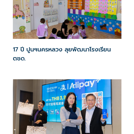
17 ปี ปูนฯนครหลวง ลุยพัฒนาโรงเรียน
ตชด.