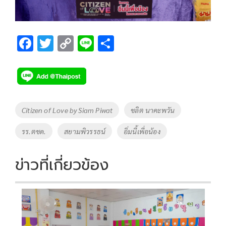
F
T
C
Li
S
ac
wi
o
n
h
e
tt
p
e
ar
b
er
y
e
o
Li
Tags
Citizen of Love by Siam Piwat
ชลิต นาคะพวัน
o
n
รร.ตชด.
สยามพิวรรธน์
อิ่มนี้เพื่อน้อง
k
k
ข่าวที่เกี่ยวข้อง