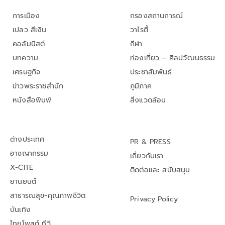
การเมือง
กรองสถานการณ์
เปลว สีเงิน
วาไรตี้
คอลัมนิสต์
กีฬา
บทความ
ท่องเที่ยว – ศิลปวัฒนธรรม
เศรษฐกิจ
ประชาสัมพันธ์
ข่าวพระราชสำนัก
ภูมิภาค
หนังสือพิมพ์
สิ่งแวดล้อม
ต่างประเทศ
PR & PRESS
อาชญากรรม
เกี่ยวกับเรา
X-CITE
ติดต่อและ สนับสนุน
ยานยนต์
สาธารณสุข-คุณภาพชีวิต
Privacy Policy
บันเทิง
ไทยโพสต์ ทีวี