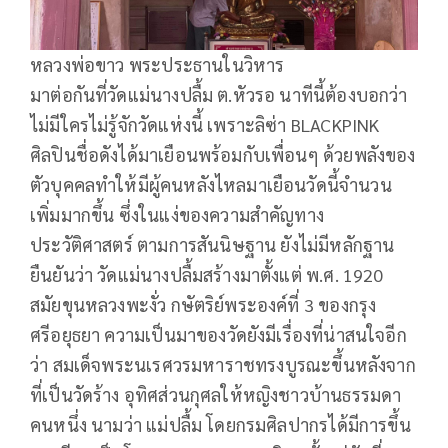
หลวงพ่อขาว พระประธานในวิหาร
มาต่อกันที่วัดแม่นางปลื้ม ต.หัวรอ นาทีนี้ต้องบอกว่า
ไม่มีใครไม่รู้จักวัดแห่งนี้ เพราะลิซ่า BLACKPINK
ศิลปินชื่อดังได้มาเยือนพร้อมกับเพื่อนๆ ด้วยพลังของ
ตัวบุคคลทำให้มีผู้คนหลังไหลมาเยือนวัดนี้จำนวน
เพิ่มมากขึ้น ซึ่งในแง่ของความสำคัญทาง
ประวัติศาสตร์ ตามการสันนิษฐาน ยังไม่มีหลักฐาน
ยืนยันว่า วัดแม่นางปลื้มสร้างมาตั้งแต่ พ.ศ. 1920
สมัยขุนหลวงพะงั่ว กษัตริย์พระองค์ที่ 3 ของกรุง
ศรีอยุธยา ความเป็นมาของวัดยังมีเรื่องที่น่าสนใจอีก
ว่า สมเด็จพระนเรศวรมหาราชทรงบูรณะขึ้นหลังจาก
ที่เป็นวัดร้าง อุทิศส่วนกุศลให้หญิงชาวบ้านธรรมดา
คนหนึ่ง นามว่า แม่ปลื้ม โดยกรมศิลปากรได้มีการขึ้น