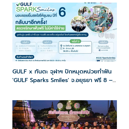
GULF x ทันตะ จุฬาฯ ปักหมุดหน่วยทำฟัน
'GULF Sparks Smiles' จ.อยุธยา ฟรี 8 –
9 ก.ค. 69