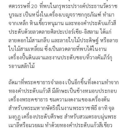
ศตวรรษที่ 20 ที่พบในกรุพระปรางค์ประธานวัดราช
บูรณะ เป็นหนึ่งในเครื่องเบญจราชกกุธภัณฑ์ ทำมา
จากเหล็ก หินเขี้ยวหนุมาน และทองคำประดับแก้วสี
ประดับด้วยลวดลายศิลปะเปอร์เซีย-อิสลาม ได้แก่
ลายดอกไม้สามกลีบ และลายใบไม้ประดิษฐ์ หรือลาย
ใบไม้สามเหลี่ยม ซึ่งเป็นลวดลายที่พบได้ในงาน
เครื่องปั้นดินเผาและงานประดับขอบที่วางคัมภีร์กุ
รอานสลักไม้
ถัดมาที่พระคชาธารจำลอง เป็นอีกชิ้นที่งดงามทำจาก
ทองคำประดับแก้วสี มีลักษะเป็นช้างหมอบประกอบ
เครื่องพระคชาธาร ชมความงดงามของเครื่องต้น
สำหรับพระมหากษัตริย์ในงานพระราชพิธี อาทิ จุล
มงกุฎ เครื่องประดับศีรษะ สำหรับสวมครอบมุ่นพระ
เมาลีหรือมวยผม ทำด้วยทองคำประดับแก้วสีเขียว