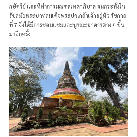
กษัตริย์ และที่ทำการมณฑลเทศาภิบาล จนกระทั่งใน
รัชสมัยพระบาทสมเด็จพระปกเกล้าเจ้าอยู่หัว รัชกาล
ที่ 7 จึงได้มีการซ่อมแซมและบูรณะอาคารต่าง ๆ ขึ้น
มาอีกครั้ง