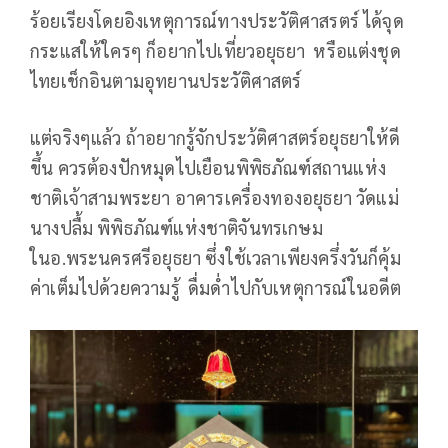
ร้อยเรียงโดยอิงเหตุการณ์ทางประวัติศาสรตร์ ได้จุด
กระแสให้ใครๆ ก็อยากไปเที่ยวอยุธยา หรือแต่งชุด
ไทยเช็กอินตามอุทยานประวัติศาสตร์
แต่จริงๆแล้ว ถ้าอยากรู้จักประว้ติศาสตร์อยุธยาให้ดี
ขึ้น ควรต้องปักหมุดไปเยือนพิพิธภัณฑ์สถานแห่ง
ชาติเจ้าสามพระยา อาคารเครื่องทองอยุธยา วัดแม่
นางปลื้ม พิพิธภัณฑ์แห่งชาติจันทรเกษม
ในอ.พระนครศรีอยุธยา ซึ่งใช้เวลาเพียงครึ่งวันก็คุ้ม
ค่าเต็มไปด้วยความรู้ ดื่มด่ำไปกับเหตุการณ์ในอดีต