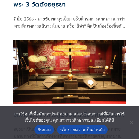
พระ 3 วัดดังอยุธยา
7 มิ.ย.2566 - นายชัยพล สุขเอี่ยม อธิบดีกรมการศาสนา กล่าวว่า
ตามที่นางสาวลลิษา มโนบาล หรือ“ลิซ่า” ศิลปินน้องร้องชื่อดัง
ระดับโลก แห่งวง BLACKPINK เดินทางไปท่องเที่ยว
จ.พระนครศรีอยุธยา โดยโพสต์ภาพสวมชุดไทยไหว้พระ กราบ
สิ่งศักดิ์สิทธิ์ ณ วัดหน้าพระเมรุ
ชมความอลังการสุดยอด'เครื่องทองอยุธยา'
เราใช้คุกกี้เพื่อพัฒนาประสิทธิภาพ และประสบการณ์ที่ดีในการใช้
เว็บไซต์ของคุณ คุณสามารถศึกษารายละเอียดได้ที่นี่
อยุธยาเป็นเมืองท่องเที่ยวยอดนิยมระดับโลก ถือเป็นจุดหมาย
ยินยอม
นโยบายความเป็นส่วนตัว
ปลายทางที่มีสถานที่ท่องเที่ยวทางประวัติศาสตร์อยู่มากมาย