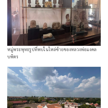
หมู่พระพุทธรูปที่พบในไหล่ซ้ายของหลวงพ่อมงคล
บพิตร