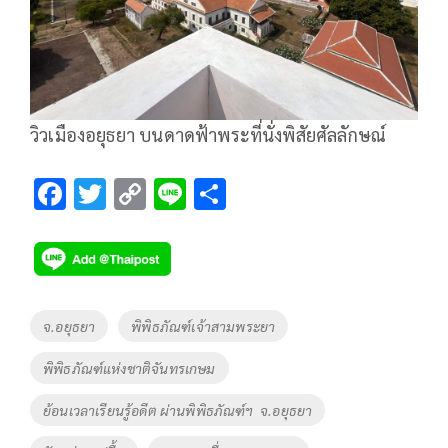
วิวเมืองอยุธยา บนดาดฟ้าพระที่นั่งพิสัยศัลลักษณ์
F
T
C
Li
S
ac
wi
o
n
h
e
tt
p
e
ar
b
er
y
e
o
Li
Tags
จ.อยุธยา
พิพิธภัณฑ์เจ้าสามพระยา
o
n
พิพิธภัณฑ์แห่งชาติจันทรเกษม
k
k
ย้อนเวลาเรียนรู้อดีต ผ่านพิพิธภัณฑ์ฯ จ.อยุธยา