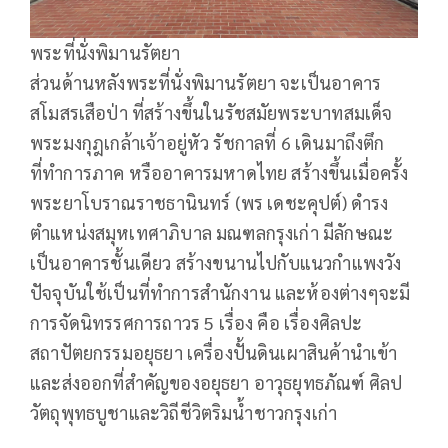
พระที่นั่งพิมานรัตยา
ส่วนด้านหลังพระที่นั่งพิมานรัตยา จะเป็นอาคาร
สโมสรเสือป่า ที่สร้างขึ้นในรัชสมัยพระบาทสมเด็จ
พระมงกุฎเกล้าเจ้าอยู่หัว รัชกาลที่ 6 เดินมาถึงตึก
ที่ทำการภาค หรืออาคารมหาดไทย สร้างขึ้นเมื่อครั้ง
พระยาโบราณราชธานินทร์ (พร เดชะคุปต์) ดำรง
ตำแหน่งสมุหเทศาภิบาล มณฑลกรุงเก่า มีลักษณะ
เป็นอาคารชั้นเดียว สร้างขนานไปกับแนวกำแพงวัง
ปัจจุบันใช้เป็นที่ทำการสำนักงาน และห้องต่างๆจะมี
การจัดนิทรรศการถาวร 5 เรื่อง คือ เรื่องศิลปะ
สถาปัตยกรรมอยุธยา เครื่องปั้นดินเผาสินค้านำเข้า
และส่งออกที่สำคัญของอยุธยา อาวุธยุทธภัณฑ์ ศิลป
วัตถุพุทธบูชาและวิถีชีวิตริมน้ำชาวกรุงเก่า