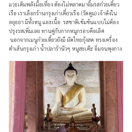
แวะเติมพลังมื้อเที่ยง ต้องไม่พลาดมาลิ้มรสก๋วยเตี๋ยว
เรือ เราเลือกร้านกรุงเก่าเตี๋ยวเรือ (วัดตูม) เจ้าดังใน
อยุธยา มีทั้งหมู และเนื้อ รสชาติเข้มข้นแบบไม่ต้อง
ปรุงรสเพิ่มเลย ทานคู่กับกากหมูกรอบคือเลิศ
นอกจากเมนูก๋วยเตี๋ยวยังมี ผัดไทยกุ้งสด ทรงเครื่อง
ตำเส้นกรุงเก่า น้ำปลาร้านัวๆ หมูสะเต๊ะ อิ่มจนพุงกาง