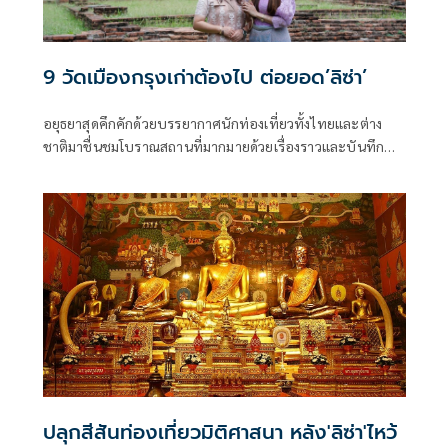
9 วัดเมืองกรุงเก่าต้องไป ต่อยอด’ลิซ่า’
อยุธยาสุดคึกคักด้วยบรรยากาศนักท่องเที่ยวทั้งไทยและต่าง
ชาติมาชื่นชมโบราณสถานที่มากมายด้วยเรื่องราวและบันทึก
ประวัติศาสตร์แห่งอโยธยา ความเป็นเมืองเก่ามีเรื่องเล่าขานมา
นานยังเป็นมนต์เสน่ห์ของเมืองอยุธยา ยิ่งตอนนี้ท่องเที่ยว
อยุธยามีสีสันมากขึ้น
ปลุกสีสันท่องเที่ยวมิติศาสนา หลัง'ลิซ่า'ไหว้