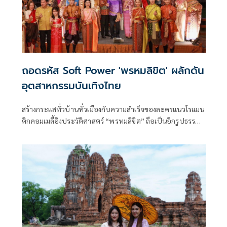
ถอดรหัส Soft Power 'พรหมลิขิต' ผลักดัน
อุตสาหกรรมบันเทิงไทย
สร้างกระแสทั่วบ้านทั่วเมืองกับความสำเร็จของละครแนวโรแมน
ติกคอมเมดี้อิงประวัติศาสตร์ “พรหมลิขิต” ถือเป็นอีกรูปธรรม
ยืนยันถึงศักยภาพในการสร้างซอฟต์เพาเวอร์ของผู้สร้างละคร
ชาวไทย รวมถึงศักยภาพของซอฟต์เพาเวอร์ในการขับเคลื่อน
เศรษฐกิจ