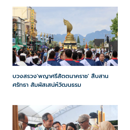
บวงสรวง'พญาศรีสัตตนาคราช' สืบสาน
ศรัทธา สัมผัสเสน่ห์วัฒนธรม