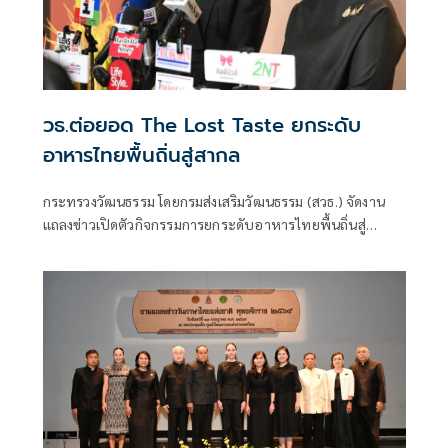
วธ.ต่อยอด The Lost Taste ยกระดับ
อาหารไทยพื้นถิ่นสู่สากล
กระทรวงวัฒนธรรม โดยกรมส่งเสริมวัฒนธรรม (สวธ.) จัดงาน
แถลงข่าวเปิดตัวกิจกรรมการยกระดับอาหารไทยพื้นถิ่นสู่
อาหารโลก “Thai Local Food to World Food” พร้อมเปิดตัว
ตราสัญลักษณ์ “Thailand Best Local Food” (TBLF) ภายใต้
แนวคิด “The Lost Taste : The Living Heritage”