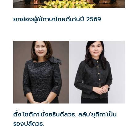
ยกย่องผู้ใช้ภาษาไทยดีเด่นปี 2569
ตั้ง'โชติกา'นั่งอธิบดีสวธ. สลับ'ยุถิกา'เป็น
รองปลัดวธ.