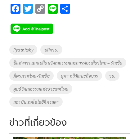
F
T
C
Li
S
ac
wi
o
n
h
e
tt
p
e
ar
b
er
y
e
o
Li
Tags
Pyatnitsky
ปลัดวธ.
o
n
ปีแห่งการแลกเปลี่ยนวัฒนธรรมและการท่องเที่ยวไทย – รัสเซีย
k
k
มิตรภาพไทย-รัสเซีย
ยุพา ทวีวัฒนะกิจบวร
วธ.
ศูนย์วัฒนธรรมแห่งประเทศไทย
สถาบันเทคโลโลยีจิตรลดา
ข่าวที่เกี่ยวข้อง