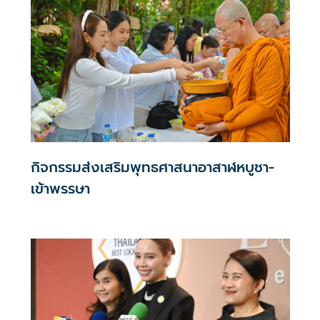
กิจกรรมส่งเสริมพุทธศาสนาอาสาฬหบูชา-
เข้าพรรษา