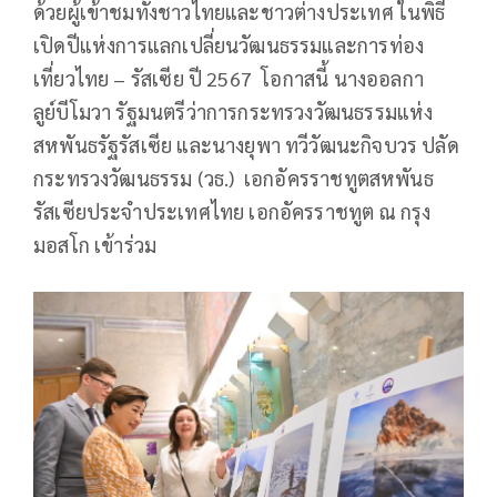
ด้วยผู้เข้าชมทั้งชาวไทยและชาวต่างประเทศ ในพิธี
เปิดปีแห่งการแลกเปลี่ยนวัฒนธรรมและการท่อง
เที่ยวไทย – รัสเซีย ปี 2567 โอกาสนี้ นางออลกา
ลูย์บีโมวา รัฐมนตรีว่าการกระทรวงวัฒนธรรมแห่ง
สหพันธรัฐรัสเซีย และนางยุพา ทวีวัฒนะกิจบวร ปลัด
กระทรวงวัฒนธรรม (วธ.) เอกอัครราชทูตสหพันธ
รัสเซียประจำประเทศไทย เอกอัครราชทูต ณ กรุง
มอสโก เข้าร่วม