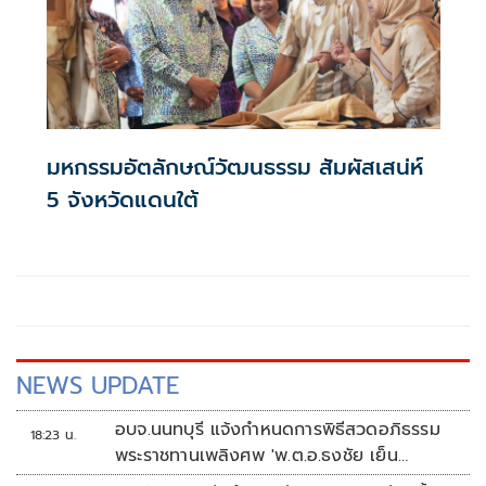
มหกรรมอัตลักษณ์วัฒนธรรม สัมผัสเสน่ห์
5 จังหวัดแดนใต้
NEWS UPDATE
อบจ.นนทบุรี แจ้งกำหนดการพิธีสวดอภิธรรม
18:23 น.
พระราชทานเพลิงศพ 'พ.ต.อ.ธงชัย เย็น
ประเสริฐ'