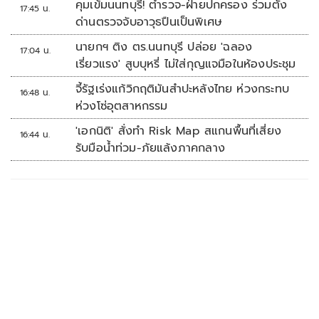
คุมเข้มนนทบุรี! ตำรวจ-ฝ่ายปกครอง ร่วมตั้ง
17:45 น.
ด่านตรวจจับอาวุธปืนเป็นพิเศษ
นายกฯ ติง ตร.นนทบุรี ปล่อย 'ฉลอง
17:04 น.
เรี่ยวแรง' สูบบุหรี่ ไม่ใส่กุญแจมือในห้องประชุม
จี้รัฐเร่งแก้วิกฤติมันสำปะหลังไทย ห่วงกระทบ
16:48 น.
ห่วงโซ่อุตสาหกรรม
'เอกนิติ' สั่งทำ Risk Map สแกนพื้นที่เสี่ยง
16:44 น.
รับมือน้ำท่วม-ภัยแล้งภาคกลาง