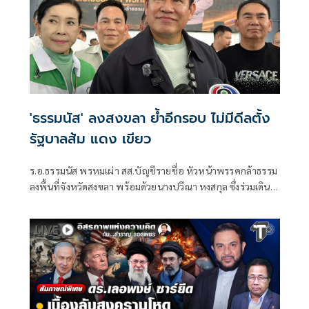
'ธรรมนัส' ลงสงขลา ย้ำอีกรอบ ไม่มีดีลตั้ง
รัฐบาลส้ม แดง เขียว
ร.อ.ธรรมนัส พรหมเผ่า สส.บัญชีรายชื่อ หัวหน้าพรรคกล้าธรรม
ลงพื้นที่จังหวัดสงขลา พร้อมด้วยนางปวีณา หงสกุล ซึ่งร่วมเดิน
ทางมาด้วย เพื่อพบปะนายเดชอิศม์ ขาวทอง และสมาชิกพรรค
ณ ที่ทำการนายเดชอิศม์ โดยมีการประชุมหารือแนวทางการ
ทำงานและขับเคลื่อนนโยบายในพื้นที่ ก่อนเดินทางต่อไปยัง
จังหวัดพัทลุง