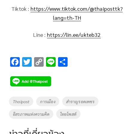
Tiktok :
https://www.tiktok.com/@thaiposttk?
lang=th-TH
Line :
https://lin.ee/ukteb32
F
T
C
Li
S
ac
wi
o
n
h
e
tt
p
e
ar
b
er
y
e
o
Li
Tags
Thaipost
การเมือง
สำราญรอดเพชร
o
n
อิสรภาพแห่งความคิด
ไทยโพสต์
k
k