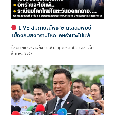
LIVE สัมภาษณ์พิเศษ ดร.เลอพงษ์
.เบื้องลับสงครามโหด .อิหร่านจะไม่แพ้..
.ระเบียบโลกใหม่ในตะวันออกกลาง…. |
อิสรภาพแห่งความคิด กับ..สำราญ รอดเพชร : วันเสาร์ที่ 8
อิสรภาพแห่งความคิด กับ..สำราญ รอด
สิงหาคม 2569
เพชร