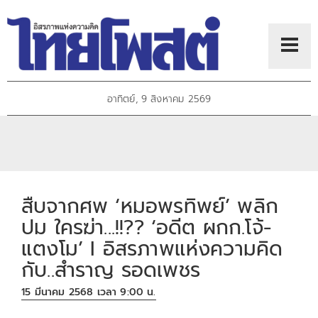
อาทิตย์, 9 สิงหาคม 2569
สืบจากศพ ‘หมอพรทิพย์’ พลิก
ปม ใครฆ่า...!!?? ‘อดีต ผกก.โจ้-
แตงโม’ I อิสรภาพแห่งความคิด
กับ..สำราญ รอดเพชร
15 มีนาคม 2568 เวลา 9:00 น.