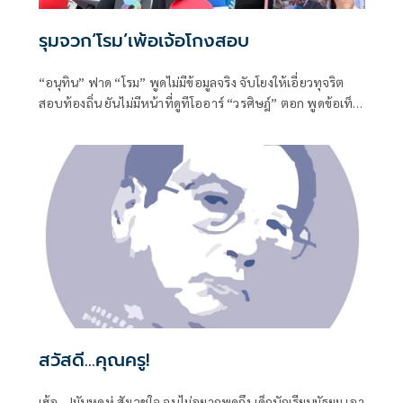
รุมจวก‘โรม’เพ้อเจ้อโกงสอบ
“อนุทิน” ฟาด “โรม” พูดไม่มีข้อมูลจริง จับโยงให้เอี่ยวทุจริต
สอบท้องถิ่น ยันไม่มีหน้าที่ดูทีโออาร์ “วรศิษฎ์” ตอก พูดข้อเท็จ
จริงไม่ครบ
สวัสดี...คุณครู!
เฮ้อ....!มันหดหู่ สังเวชใจ จนไม่อยากพูดถึง เด็กนักเรียนมัธยม เอา