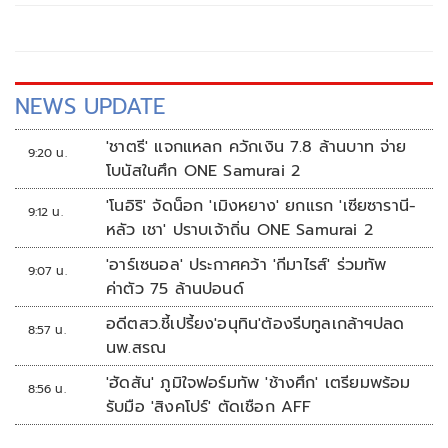
กรรมาธิการ มีการอ้างชื่อนายกรัฐมนตรี เข้าไปเกี่ยวข้องกับการ
ทุจริตสอบท้องถิ่น
NEWS UPDATE
'ชาตรี' แจกแหลก ควักเงิน 7.8 ล้านบาท จ่าย
9:20 น.
โบนัสในศึก ONE Samurai 2
'โนอิริ' จัดน็อก 'เมิงหยาง' ยกแรก 'เซียซารานี-
9:12 น.
หลัว เชา' ปราบเจ้าถิ่น ONE Samurai 2
'อาร์เซนอล' ประกาศคว้า 'กีมาไรส์' ร่วมทัพ
9:07 น.
ค่าตัว 75 ล้านปอนด์
อดีตสว.ชี้เปรี้ยง'อนุทิน'ต้องรีบทูลเกล้าฯปลด
8:57 น.
นพ.สรณ
'ฮัดสัน' ภูมิใจฟอร์มทัพ 'ช้างศึก' เตรียมพร้อม
8:56 น.
รับมือ 'สิงคโปร์' ตัดเชือก AFF