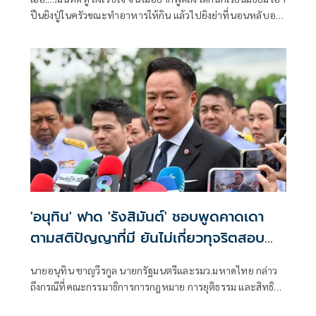
ปืนยิงปู่ในครัวขณะทำอาหารให้กิน แล้วไปยิงย่าที่นอนหลับอยู่
เป็นศพที่สอง
'อนุทิน' ฟาด 'รังสิมันต์' ชอบพูดคาดเดา
ตามสติปัญญาที่มี ยันไม่เกี่ยวทุจริตสอบ
ท้องถิ่น
นายอนุทิน ชาญวีรกูล นายกรัฐมนตรีและรมว.มหาดไทย กล่าว
ถึงกรณีที่คณะกรรมาธิการการกฎหมาย การยุติธรรม และสิทธิ
มนุษยชน สภาผู้แทนราษฎร ที่มี นายรังสิมันต์ โรม เป็นประธาน