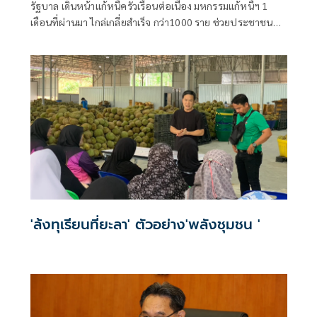
รัฐบาล เดินหน้าแก้หนี้ครัวเรือนต่อเนื่อง มหกรรมแก้หนี้ฯ 1
เดือนที่ผ่านมา ไกล่เกลี่ยสำเร็จ กว่า1000 ราย ช่วยประชาชนลด
ภาระกว่า 171 ล้านบาท ปลดผู้ค้ำ กยศ. 947 ราย
'ล้งทุเรียนที่ยะลา' ตัวอย่าง'พลังชุมชน '