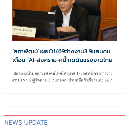
‘สภาพัฒน์’เผยQ1/69ว่างงาน3.9แสนคน
เตือน ‘AI-สงคราม-หนี้’กดดันแรงงานไทย
‘สภาพัฒน์’เผยภาวะสังคมไทยไตรมาส 1/2569 อัตราการว่าง
งาน 0.94% ผู้ว่างงาน 3.9 แสนคน ส่วนหนี้ครัวเรือนแตะ 16.44
ล้านล้านบาท ขณะ NPL ยังน่าห่วง จับตาผลกระทบ‘สงคราม-
เงินเฟ้อ-AI’ มั่นใจ’ไทยช่วยไทย‘ช่วยบรรเทาภาระค่าใช้จ่าย
ประชาชนได้
NEWS UPDATE