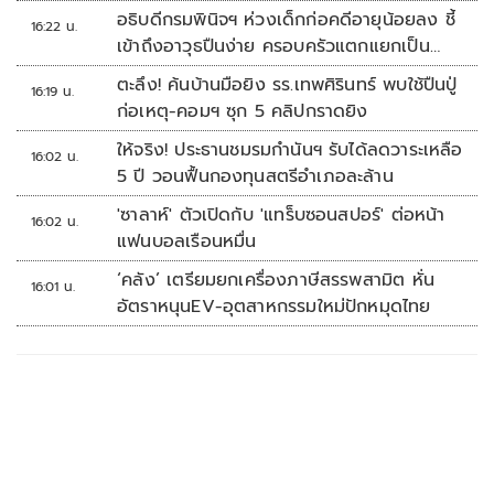
อธิบดีกรมพินิจฯ ห่วงเด็กก่อคดีอายุน้อยลง ชี้
16:22 น.
เข้าถึงอาวุธปืนง่าย ครอบครัวแตกแยกเป็น
ชนวนสำคัญ
ตะลึง! ค้นบ้านมือยิง รร.เทพศิรินทร์ พบใช้ปืนปู่
16:19 น.
ก่อเหตุ-คอมฯ ซุก 5 คลิปกราดยิง
ให้จริง! ประธานชมรมกำนันฯ รับได้ลดวาระเหลือ
16:02 น.
5 ปี วอนฟื้นกองทุนสตรีอำเภอละล้าน
'ซาลาห์' ตัวเปิดกับ 'แทร็บซอนสปอร์' ต่อหน้า
16:02 น.
แฟนบอลเรือนหมื่น
‘คลัง’ เตรียมยกเครื่องภาษีสรรพสามิต หั่น
16:01 น.
อัตราหนุนEV-อุตสาหกรรมใหม่ปักหมุดไทย