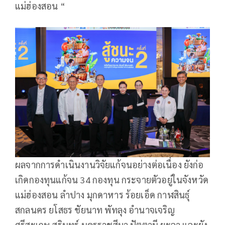
แม่ฮ่องสอน “
ผลจากการดำเนินงานวิจัยแก้จนอย่างต่อเนื่อง ยังก่อ
เกิดกองทุนแก้จน 34 กองทุน กระจายตัวอยู่ในจังหวัด
แม่ฮ่องสอน ลำปาง มุกดาหาร ร้อยเอ็ด กาฬสินธุ์
สกลนคร ยโสธร ชัยนาท พัทลุง อำนาจเจริญ
ศรีสะเกษ สุรินทร์ นครราชสีมา ปัตตานี ยะลา และยัง