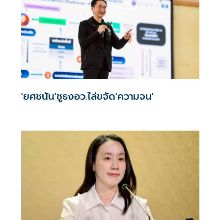
'ยศชนัน'ชูธงอว.ไล่ขจัด'ความจน'