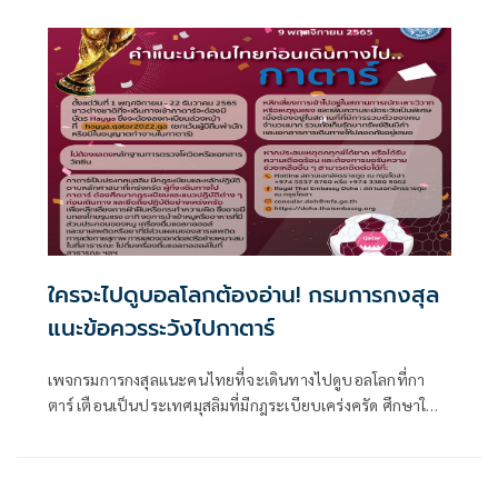
ปรับ 30 ล้านวอน
ใครจะไปดูบอลโลกต้องอ่าน! กรมการกงสุล
แนะข้อควรระวังไปกาตาร์
เพจกรมการกงสุลแนะคนไทยที่จะเดินทางไปดูบอลโลกที่กา
ตาร์ เตือนเป็นประเทศมุสลิมที่มีกฎระเบียบเคร่งครัด ศึกษาให้ดี
ก่อน แต่โชคดีไม่ต้องแสดงหลักฐานโควิดหรือวัคซีน