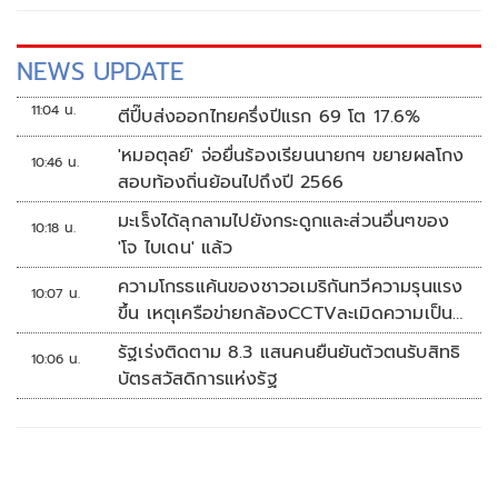
NEWS UPDATE
11:04 น.
ตีปี๊บส่งออกไทยครึ่งปีแรก 69 โต 17.6%
'หมอตุลย์' จ่อยื่นร้องเรียนนายกฯ ขยายผลโกง
10:46 น.
สอบท้องถิ่นย้อนไปถึงปี 2566
มะเร็งได้ลุกลามไปยังกระดูกและส่วนอื่นๆของ
10:18 น.
'โจ ไบเดน' แล้ว
ความโกรธแค้นของชาวอเมริกันทวีความรุนแรง
10:07 น.
ขึ้น เหตุเครือข่ายกล้องCCTVละเมิดความเป็น
ส่วนตัว
รัฐเร่งติดตาม 8.3 แสนคนยืนยันตัวตนรับสิทธิ
10:06 น.
บัตรสวัสดิการแห่งรัฐ