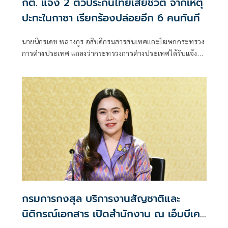
กต. แจง 2 ตัวประกันไทยเสียชีวิต จากเหตุ
ปะทะในกาซา เรียกร้องปล่อยอีก 6 คนทันที
นายนิกรเดช พลางกูร อธิบดีกรมสารสนเทศและโฆษกกระทรวง
การต่างประเทศ แถลงว่ากระทรวงการต่างประเทศได้รับแจ้ง
จากสถานเอกอัครราชทูต ณ กรุงเทลอาวีฟว่า
กรมการกงสุล บริการงานสัญชาติและ
นิติกรณ์เอกสาร เปิดสำนักงาน ณ เอ็มบีเค