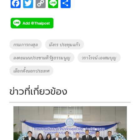
F
T
C
Li
S
ac
wi
o
n
h
e
tt
p
e
ar
b
er
y
e
o
Li
Tags
กรมการกงสุล
มังกร ประทุมแก้ว
o
n
ลงคะแนนประชามติรัฐธรรมนูญ
วราโรจน์ เองสมบุญ
k
k
เลือกตั้งนอกประเทศ
ข่าวที่เกี่ยวข้อง