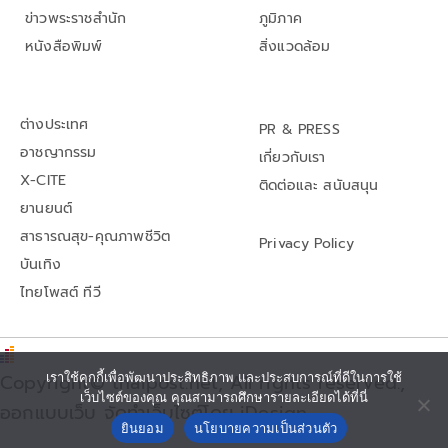
ข่าวพระราชสำนัก
ภูมิภาค
หนังสือพิมพ์
สิ่งแวดล้อม
ต่างประเทศ
PR & PRESS
อาชญากรรม
เกี่ยวกับเรา
X-CITE
ติดต่อและ สนับสนุน
ยานยนต์
สาธารณสุข-คุณภาพชีวิต
Privacy Policy
บันเทิง
ไทยโพสต์ ทีวี
เราใช้คุกกี้เพื่อพัฒนาประสิทธิภาพ และประสบการณ์ที่ดีในการใช้
Copyright© thaipost.net, All rights reserved.,
เว็บไซต์ของคุณ คุณสามารถศึกษารายละเอียดได้ที่นี่
ออกแบบเว็บ จัดทำเว็บไซต์โดย iDesign
ยินยอม
นโยบายความเป็นส่วนตัว