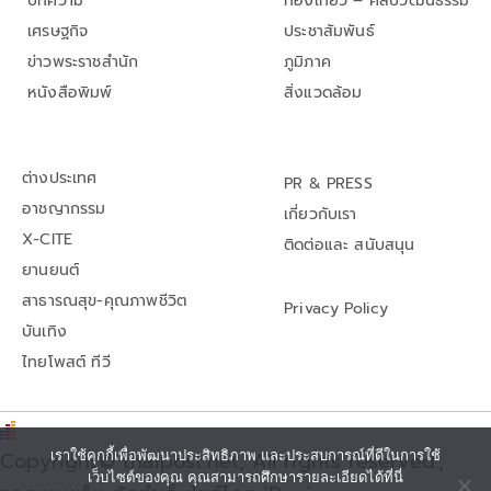
บทความ
ท่องเที่ยว – ศิลปวัฒนธรรม
เศรษฐกิจ
ประชาสัมพันธ์
ข่าวพระราชสำนัก
ภูมิภาค
หนังสือพิมพ์
สิ่งแวดล้อม
ต่างประเทศ
PR & PRESS
อาชญากรรม
เกี่ยวกับเรา
X-CITE
ติดต่อและ สนับสนุน
ยานยนต์
สาธารณสุข-คุณภาพชีวิต
Privacy Policy
บันเทิง
ไทยโพสต์ ทีวี
Copyright© thaipost.net, All rights reserved.,
เราใช้คุกกี้เพื่อพัฒนาประสิทธิภาพ และประสบการณ์ที่ดีในการใช้
เว็บไซต์ของคุณ คุณสามารถศึกษารายละเอียดได้ที่นี่