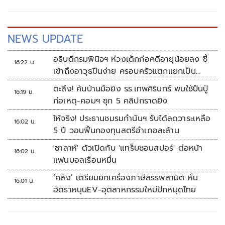
NEWS UPDATE
อธิบดีกรมพินิจฯ ห่วงเด็กก่อคดีอายุน้อยลง ชี้
16:22 น.
เข้าถึงอาวุธปืนง่าย ครอบครัวแตกแยกเป็น
ชนวนสำคัญ
ตะลึง! ค้นบ้านมือยิง รร.เทพศิรินทร์ พบใช้ปืนปู่
16:19 น.
ก่อเหตุ-คอมฯ ซุก 5 คลิปกราดยิง
ให้จริง! ประธานชมรมกำนันฯ รับได้ลดวาระเหลือ
16:02 น.
5 ปี วอนฟื้นกองทุนสตรีอำเภอละล้าน
'ซาลาห์' ตัวเปิดกับ 'แทร็บซอนสปอร์' ต่อหน้า
16:02 น.
แฟนบอลเรือนหมื่น
‘คลัง’ เตรียมยกเครื่องภาษีสรรพสามิต หั่น
16:01 น.
อัตราหนุนEV-อุตสาหกรรมใหม่ปักหมุดไทย