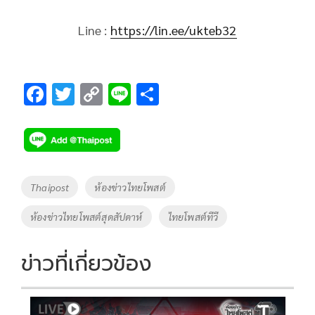
Line :
https://lin.ee/ukteb32
F
T
C
Li
S
ac
wi
o
n
h
e
tt
p
e
ar
b
er
y
e
o
Li
Tags
Thaipost
ห้องข่าวไทยโพสต์
o
n
ห้องข่าวไทยโพสต์สุดสัปดาห์
ไทยโพสต์ทีวี
k
k
ข่าวที่เกี่ยวข้อง