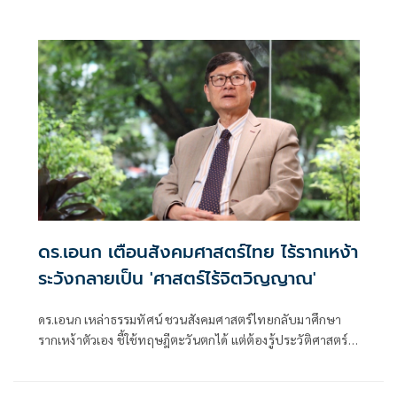
ดร.เอนก เตือนสังคมศาสตร์ไทย ไร้รากเหง้า
ระวังกลายเป็น 'ศาสตร์ไร้จิตวิญญาณ'
ดร.เอนก เหล่าธรรมทัศน์ ชวนสังคมศาสตร์ไทยกลับมาศึกษา
รากเหง้าตัวเอง ชี้ใช้ทฤษฎีตะวันตกได้ แต่ต้องรู้ประวัติศาสตร์-
วัฒนธรรม-ภูมิปัญญาไทยให้พอกัน เตือนหากเอาแต่เป็