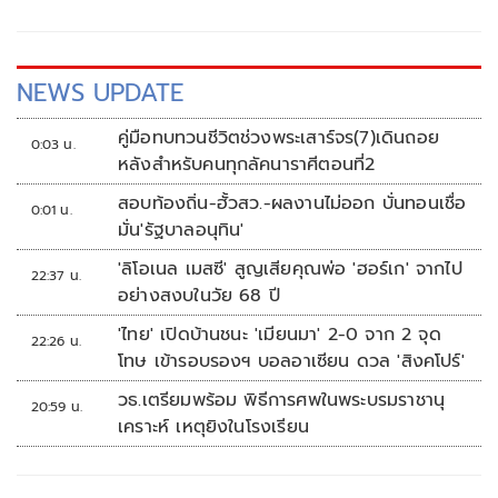
NEWS UPDATE
คู่มือทบทวนชีวิตช่วงพระเสาร์จร(7)เดินถอย
0:03 น.
หลังสำหรับคนทุกลัคนาราศีตอนที่2
สอบท้องถิ่น-ฮั้วสว.-ผลงานไม่ออก บั่นทอนเชื่อ
0:01 น.
มั่น'รัฐบาลอนุทิน'
'ลิโอเนล เมสซี' สูญเสียคุณพ่อ 'ฮอร์เก' จากไป
22:37 น.
อย่างสงบในวัย 68 ปี
'ไทย' เปิดบ้านชนะ 'เมียนมา' 2-0 จาก 2 จุด
22:26 น.
โทษ เข้ารอบรองฯ บอลอาเซียน ดวล 'สิงคโปร์'
วธ.เตรียมพร้อม พิธีการศพในพระบรมราชานุ
20:59 น.
เคราะห์ เหตุยิงในโรงเรียน