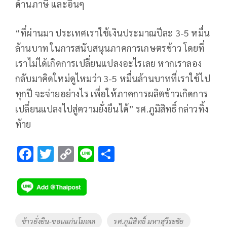
ด้านภาษี และอื่นๆ
“ที่ผ่านมา ประเทศเราใช้เงินประมาณปีละ 3-5 หมื่น
ล้านบาท ในการสนับสนุนภาคการเกษตรข้าว โดยที่
เราไม่ได้เกิดการเปลี่ยนแปลงอะไรเลย หากเราลอง
กลับมาคิดใหม่ดูไหมว่า 3-5 หมื่นล้านบาทที่เราใช้ไป
ทุกปี จะจ่ายอย่างไร เพื่อให้ภาคการผลิตข้าวเกิดการ
เปลี่ยนแปลงไปสู่ความยั่งยืนได้” รศ.ภูมิสิทธิ์ กล่าวทิ้ง
ท้าย
F
T
C
Li
S
ac
wi
o
n
h
e
tt
p
e
ar
b
er
y
e
o
Li
Tags
ข้าวยั่งยืน-ขอนแก่นโมเดล
รศ.ภูมิสิทธิ์ มหาสุวีระชัย