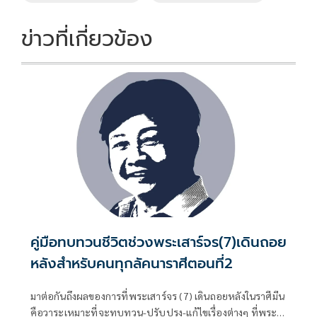
o
n
k
k
ข่าวที่เกี่ยวข้อง
คู่มือทบทวนชีวิตช่วงพระเสาร์จร(7)เดินถอย
หลังสำหรับคนทุกลัคนาราศีตอนที่2
มาต่อกันถึงผลของการที่พระเสาร์จร (7) เดินถอยหลังในราศีมีน
คือวาระเหมาะที่จะทบทวน-ปรับปรุง-แก้ไขเรื่องต่างๆ ที่พระ