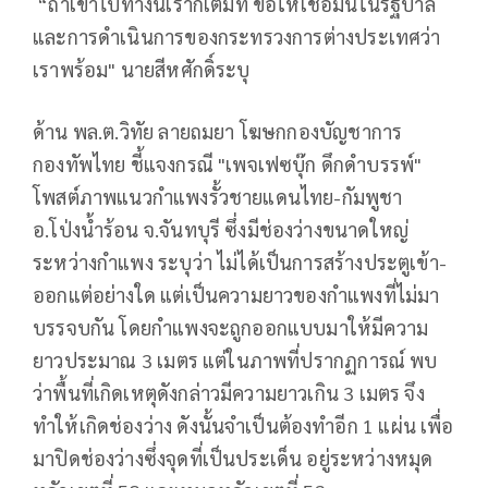
“ถ้าเขาไปทางนี้เราก็เต็มที่ ขอให้เชื่อมั่นในรัฐบาล
และการดำเนินการของกระทรวงการต่างประเทศว่า
เราพร้อม" นายสีหศักดิ์ระบุ
ด้าน พล.ต.วิทัย ลายถมยา โฆษกกองบัญชาการ
กองทัพไทย ชี้แจงกรณี "เพจเฟซบุ๊ก ดึกดำบรรพ์"
โพสต์ภาพแนวกำแพงรั้วชายแดนไทย-กัมพูชา
อ.โป่งน้ำร้อน จ.จันทบุรี ซึ่งมีช่องว่างขนาดใหญ่
ระหว่างกำแพง ระบุว่า ไม่ได้เป็นการสร้างประตูเข้า-
ออกแต่อย่างใด แต่เป็นความยาวของกำแพงที่ไม่มา
บรรจบกัน โดยกำแพงจะถูกออกแบบมาให้มีความ
ยาวประมาณ 3 เมตร แต่ในภาพที่ปรากฏการณ์ พบ
ว่าพื้นที่เกิดเหตุดังกล่าวมีความยาวเกิน 3 เมตร จึง
ทำให้เกิดช่องว่าง ดังนั้นจำเป็นต้องทำอีก 1 แผ่น เพื่อ
มาปิดช่องว่างซึ่งจุดที่เป็นประเด็น อยู่ระหว่างหมุด