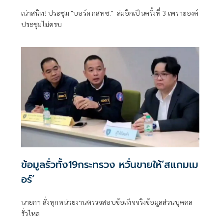
เน่าสนิท! ประชุม "บอร์ด กสทช." ล่มอีกเป็นครั้งที่ 3 เพราะองค์
ประชุมไม่ครบ
ข้อมูลรั่วทั้ง19กระทรวง หวั่นขายให้‘สแกมเม
อร์’
นายกฯ สั่งทุกหน่วยงานตรวจสอบข้อเท็จจริงข้อมูลส่วนบุคคล
รั่วไหล