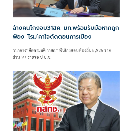
ล้างคนโกงจบ31สค. มท.พร้อมรับมือหากถูก
ฟ้อง ‘โรม’คาใจตัดตอนการเมือง
"ก.กลาง" ยึดตามมติ "กสถ." ฟันโกงสอบท้องถิ่น 5,925 ราย
ส่วน 97 รายรอ ป.ป.ช.