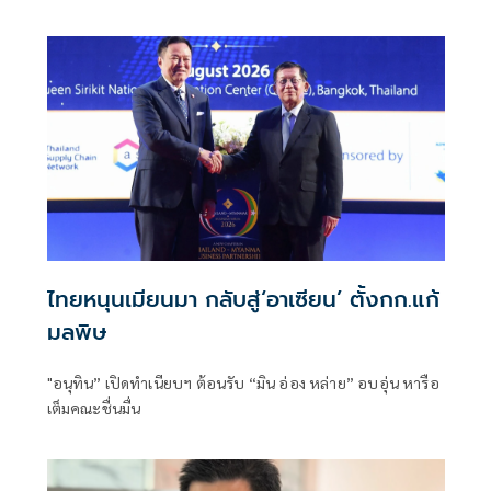
ไทยหนุนเมียนมา กลับสู่‘อาเซียน’ ตั้งกก.แก้
มลพิษ
"อนุทิน” เปิดทำเนียบฯ ต้อนรับ “มิน อ่อง หล่าย” อบอุ่น หารือ
เต็มคณะชื่นมื่น