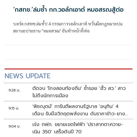
‘กสทช.’ล่มซํ้า กก.วอล์กเอาต์ หมอสรณสู้ต่อ
บอร์ด กสทช.ล่มซ้ำ! 4 กรรมการวอล์กเอาต์ หวั่นผิดกฎหมายปม
สถานะประธาน "หมอสรณ" ยันทำหน้าที่ต่อ
NEWS UPDATE
ตัดจบ 'โกงสอบท้องถิ่น' ซ้ำรอย 'ฮั้ว สว.' สาว
9:28 น.
ไม่ถึงนักการเมือง
'พิชญุตม์' การันตีผลงานรัฐบาล 'อนุทิน' 4
9:15 น.
เดือน รับมือวิกฤตพลังงาน ดันราคาข้าว-ยาง-
ปาล์ม พุ่งต่อเนื่อง พร้อมอัดมาตรการช่วยลด
เร่ง กฟภ. ขยายเขตไฟฟ้า 'ปราสาทตาควาย-
9:04 น.
ต้นทุน-ขยายตลาดโลก
เนิน 350' เสร็จต้นปี 70