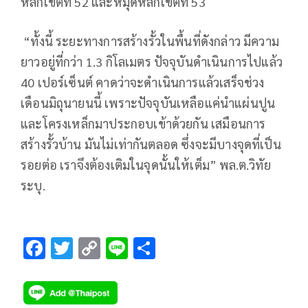
หลักเขตที่ 52 และหมุดหลักเขตที่ 53
“ทั้งนี้ ระยะทางการสร้างรั้วในพื้นที่ดังกล่าว มีความ
ยาวอยู่ที่กว่า 1.3 กิโลเมตร ปัจจุบันดำเนินการไปแล้ว
40 เปอร์เซ็นต์ คาดว่าจะดำเนินการแล้วเสร็จช่วง
เดือนมิถุนายนนี้ เพราะปัจจุบันเหลือแค่นำแผ่นปูน
และโครงเหล็กมาประกอบเข้าด้วยกัน เสมือนการ
สร้างรั้วบ้าน มันไม่เท่ากันตลอด ซึ่งจะมีบางจุดที่เป็น
รอยต่อ เราจึงต้องเติมในจุดนั้นให้เต็ม” พล.ต.วิทัย
ระบุ.
F
T
C
Li
S
ac
wi
o
n
h
e
tt
p
e
ar