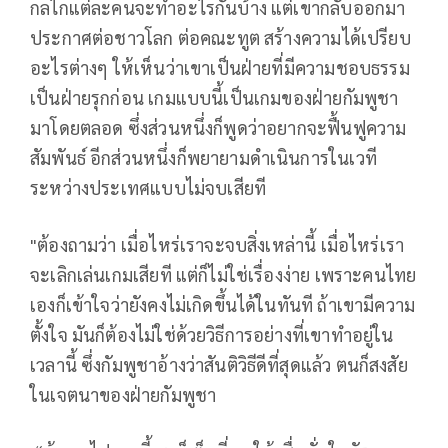
กลไกแต่ละคนจะทำอะไรกันบ้าง แต่เขากลับออกมา
ประกาศต่อชาวโลก ต่อคณะทูต สร้างความได้เปรียบ
อะไรต่างๆ ให้เห็นว่าเขาเป็นฝ่ายที่มีความชอบธรรม
เป็นฝ่ายรุกก่อน เกมแบบนี้เป็นเกมของฝ่ายกัมพูชา
มาโดยตลอด ซึ่งส่วนหนึ่งก็พูดว่าอยากจะฟื้นฟูความ
สัมพันธ์ อีกส่วนหนึ่งก็พยายามดำเนินการในเวที
ระหว่างประเทศแบบไม่จบเสียที
"ต้องถามว่า เมื่อไหร่เราจะจบสิ่งเหล่านี้ เมื่อไหร่เรา
จะเลิกเล่นเกมเสียที แต่ก็ไม่ใช่เรื่องง่าย เพราะคนไทย
เองก็เข้าใจว่ายังคงไม่เกิดขึ้นได้ในทันที ถ้าเขามีความ
ตั้งใจ มันก็ต้องไม่ใช่ด้วยวิธีการอย่างที่เขาทำอยู่ใน
เวลานี้ ซึ่งกัมพูชาอ้างว่าสันติวิธีดีที่สุดแล้ว ตนก็สงสัย
ในเจตนาของฝ่ายกัมพูชา