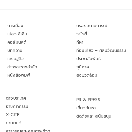
การเมือง
กรองสถานการณ์
เปลว สีเงิน
วาไรตี้
คอลัมนิสต์
กีฬา
บทความ
ท่องเที่ยว – ศิลปวัฒนธรรม
เศรษฐกิจ
ประชาสัมพันธ์
ข่าวพระราชสำนัก
ภูมิภาค
หนังสือพิมพ์
สิ่งแวดล้อม
ต่างประเทศ
PR & PRESS
อาชญากรรม
เกี่ยวกับเรา
X-CITE
ติดต่อและ สนับสนุน
ยานยนต์
สาธารณสุข-คุณภาพชีวิต