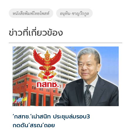
b
er
y
e
o
Li
Tags
หนังสือพิมพ์ไทยโพสต์
อนุทิน-ชาญวีรกูล
o
n
k
k
ข่าวที่เกี่ยวข้อง
‘กสทช.’เน่าสนิท ประชุมล่มรอบ3
กดดัน‘สรณ’ถอย