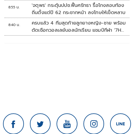
'จตุพร' กระตุ้นปปช.ฟื้นศรัทธา รื้อโกงสอบท้อง
8:55 น.
ถิ่นตั้งแต่ปี 62 กระชากหน้า ลงโทษให้เข็ดหลาบ
ครบแล้ว 4 ทีมสุดท้ายลูกยางหญิง-ชาย พร้อม
8:40 น.
ตัดเชือกวอลเลย์บอลนักเรียน แชมป์กีฬา '7HD
2026'