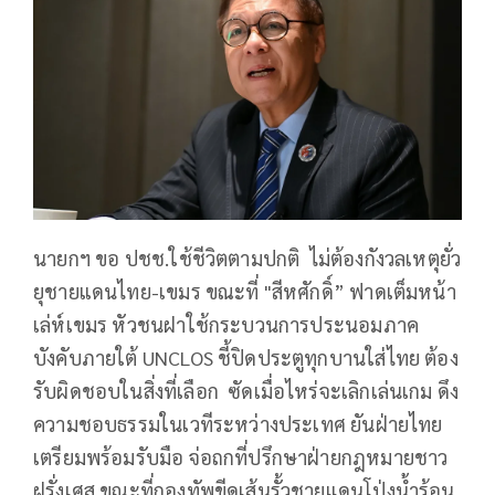
นายกฯ ขอ ปชช.ใช้ชีวิตตามปกติ ไม่ต้องกังวลเหตุยั่ว
ยุชายแดนไทย-เขมร ขณะที่ "สีหศักดิ์” ฟาดเต็มหน้า
เล่ห์เขมร หัวชนฝาใช้กระบวนการประนอมภาค
บังคับภายใต้ UNCLOS ชี้ปิดประตูทุกบานใส่ไทย ต้อง
รับผิดชอบในสิ่งที่เลือก ซัดเมื่อไหร่จะเลิกเล่นเกม ดึง
ความชอบธรรมในเวทีระหว่างประเทศ ยันฝ่ายไทย
เตรียมพร้อมรับมือ จ่อถกที่ปรึกษาฝ่ายกฎหมายชาว
ฝรั่งเศส ขณะที่กองทัพขีดเส้นรั้วชายแดนโป่งน้ำร้อน