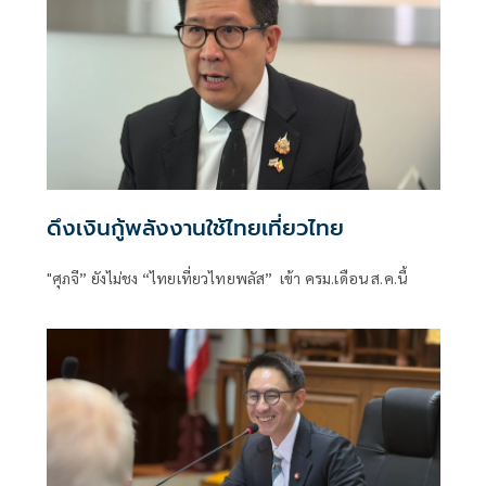
ดึงเงินกู้พลังงานใช้ไทยเที่ยวไทย
"ศุภจี” ยังไม่ชง “ไทยเที่ยวไทยพลัส” เข้า ครม.เดือน ส.ค.นี้