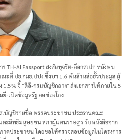
าร TH-AI Passport สงสัยทุจริต-ล็อกสเปก หลังพบ
น ขณะที่ ปธ.กมธ.ปปง.ชี้งบฯ 1.6 พันล้านส่อฮั้วประมูล ผู้
.5% จี้ "ดีอี-กรมบัญชีกลาง" ส่งเอกสารให้ภายใน 5
ยี-เปิดข้อมูลรัฐ ลดช่องโกง
 โรม สส.บัญชีรายชื่อ พรรคประชาชน ประธานคณะ
มและสิทธิมนุษยชน สภาผู้แทนราษฎร รับหนังสือจาก
ัฐภาคประชาชน โดยขอให้ตรวจสอบข้อมูลในโครงการ