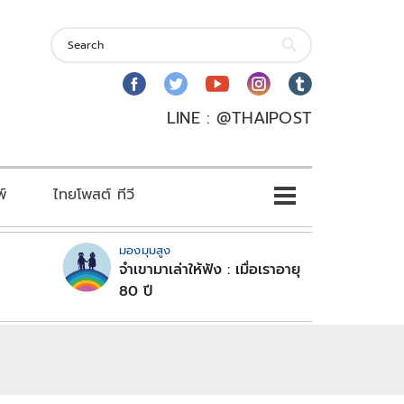
LINE : @THAIPOST
พ์
ไทยโพสต์ ทีวี
มองมุมสูง
จำเขามาเล่าให้ฟัง : เมื่อเราอายุ
80 ปี