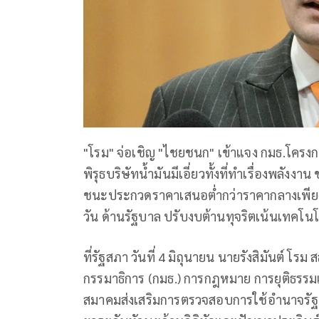
"โรม" จ่อเชิญ "ไชยชนก" เข้าแจง กมธ.โครงก
พิรุธบริษัทน้ำมันมีเอี่ยวทั้งที่ทำเรื่องพลังงา
ชนะประกวดราคาเสนอต่ำกว่าราคากลางเพียง 1
วัน ด้านรัฐบาล ปรับงบต้านทุจริตเน้นเทคโนโล
ที่รัฐสภา วันที่ 4 มิถุนายน นายรังสิมันต์
กรรมาธิการ (กมธ.) การกฎหมาย การยุติธรร
สมาคมส่งเสริมการตรวจสอบการใช้อำนาจร