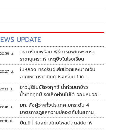
EWS UPDATE
วธ.เตรียมพร้อม พิธีการศพในพระบรม
20:59 น.
ราชานุเคราะห์ เหตุยิงในโรงเรียน
ในหลวง ทรงรับผู้เสียชีวิตและบาดเจ็บ
20:27 น.
จากเหตุกราดยิงในโรงเรียน ไว้ใน
พระบรมราชานุเคราะห์
ชาวบุรีรัมย์ร้องทุกข์ น้ำท่วมนาข้าว
20:13 น.
ซ้ำซากทุกปี รถเล็กผ่านไม่ได้ วอนหน่วย
งานเร่งแก้ไข
มท. สั่งผู้ว่าฯทั่วประเทศ ยกระดับ 4
19:06 น.
มาตรการดูแลความปลอดภัยในสถาน
ศึกษา
19:00 น.
ปืน..!! | ห้องข่าวไทยโพสต์สุดสัปดาห์