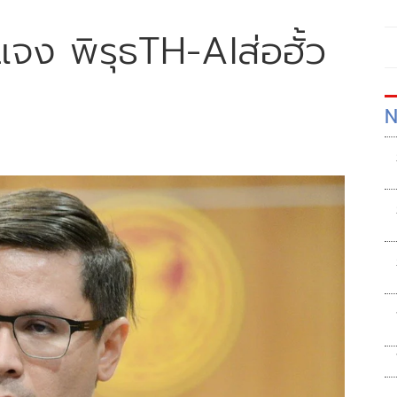
้แจง พิรุธTH-AIส่อฮั้ว
N