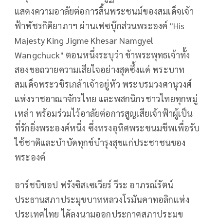
แสดงความอาลัยต่อการสิ้นพระชนม์ของสมเด็จเจ้า
ฟ้าพัชรกิติยาภาฯ ผ่านเฟซบุ๊กส่วนพระองค์ "His
Majesty King Jigme Khesar Namgyel
Wangchuck" ตอนหนึ่งระบุว่า ข้าพระพุทธเจ้าทั้ง
สองขอถวายความเสียใจอย่างสุดซึ้งแด่ พระบาท
สมเด็จพระวชิรเกล้าเจ้าอยู่หัว พระบรมวงศานุวงศ์
แห่งราชอาณาจักรไทย และพสกนิกรชาวไทยทุกหมู่
เหล่า พร้อมร่วมไว้อาลัยต่อการสูญเสียเจ้าฟ้าผู้เป็น
ที่รักยิ่งพระองค์หนึ่ง ซึ่งทรงอุทิศพระชนมชีพเพื่อรับ
ใช้ชาติและบำบัดทุกข์บำรุงสุขแก่ประชาชนของ
พระองค์
อาร์ชบิชอป ฟรังซิสเซเวียร์ วีระ อาภรณ์รัตน์
ประธานสภาประมุขบาทหลวงโรมันคาทอลิกแห่ง
ประเทศไทย ได้ลงนามออกประกาศสภาประมุข