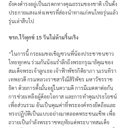
ยังคงดำรงอยู่เป็นมรดกทางคุณธรรมของชาติ เป็นดั่ง
ประกายแสงแห่งเพชรที่ส่องนำทางแก่คนไทยรุ่นแล้ว
รุ่นเล่าสืบไป
ขรก.ไว้ทุกข์
15 วันไม่ห้ามรื่นเริง
“ในการนี้ กระผมขอเชิญชวนพี่น้องประชาชนชาว
ไทยทุกคน ร่วมกันน้อมรำลึกถึงพระกรุณาธิคุณของ
สมเด็จพระเจ้าลูกเธอ เจ้าฟ้าพัชรกิติยาภา นเรนทิรา
เทพยวดี กรมหลวงราชสาริณีสิริพัชร มหาวัชรราช
ธิดา ด้วยการตั้งมั่นอยู่ในความดี การมีเมตตาต่อกัน
การช่วยเหลือผู้ด้อยโอกาส และการทำคุณประโยชน์
เพื่อส่วนรวม อันเป็นคุณค่าที่พระองค์ทรงยึดถือและ
ทรงปฏิบัติเป็นแบบอย่างมาตลอดพระชนมชีพ เพื่อ
ถวายเป็นกำลังพระราชหฤทัยแด่พระบาทสมเด็จ