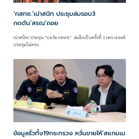
‘กสทช.’เน่าสนิท ประชุมล่มรอบ3
กดดัน‘สรณ’ถอย
เน่าสนิท! ประชุม "บอร์ด กสทช." ล่มอีกเป็นครั้งที่ 3 เพราะองค์
ประชุมไม่ครบ
ข้อมูลรั่วทั้ง19กระทรวง หวั่นขายให้‘สแกมเม