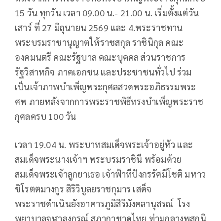
15 วัน ทุกวัน เวลา 09.00 น.- 21.00 น. เริ่มตั้งแต่วัน
เสาร์ ที่ 27 มิถุนายน 2569 และ 4.พระราชทาน
พระบรมราชานุญาตให้ราชสกุล ราชินิกุล คณะ
องคมนตรี คณะรัฐบาล คณะบุคคล ส่วนราชการ
รัฐวิสาหกิจ ภาคเอกชน และประชาชนทั่วไป ร่วม
เป็นเจ้าภาพบำเพ็ญพระกุศลสวดพระอภิธรรมพระ
ศพ ภายหลังจากการพระราชพิธีทรงบำเพ็ญพระราช
กุศลครบ 100 วัน
เวลา 19.04 น. พระบาทสมเด็จพระเจ้าอยู่หัว และ
สมเด็จพระนางเจ้าฯ พระบรมราชินี พร้อมด้วย
สมเด็จพระเจ้าลูกยาเธอ เจ้าฟ้าทีปังกรรัศมีโชติ มหาว
ชิโรตตมางกูร สิริวิบูลยราชกุมาร เสด็จ
พระราชดำเนินยังอาคารภูมิสิริมังคลานุสรณ์ โรง
พยาบาลจุฬาลงกรณ์ สภากาชาดไทย ท่ามกลางพสกนิ