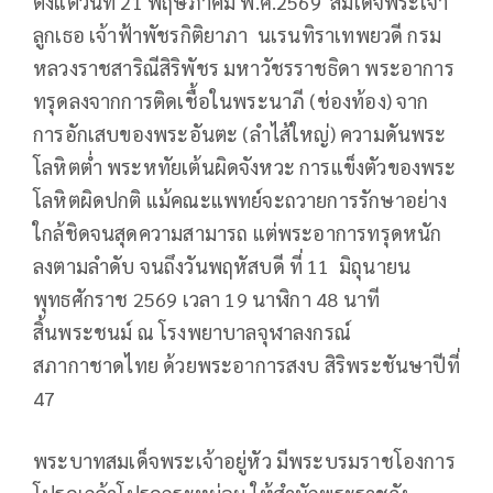
ตั้งแต่วันที่ 21 พฤษภาคม พ.ศ.2569 สมเด็จพระเจ้า
ลูกเธอ เจ้าฟ้าพัชรกิติยาภา นเรนทิราเทพยวดี กรม
หลวงราชสาริณีสิริพัชร มหาวัชรราชธิดา พระอาการ
ทรุดลงจากการติดเชื้อในพระนาภี (ช่องท้อง) จาก
การอักเสบของพระอันตะ (ลำไส้ใหญ่) ความดันพระ
โลหิตต่ำ พระหทัยเต้นผิดจังหวะ การแข็งตัวของพระ
โลหิตผิดปกติ แม้คณะแพทย์จะถวายการรักษาอย่าง
ใกล้ชิดจนสุดความสามารถ แต่พระอาการทรุดหนัก
ลงตามลำดับ จนถึงวันพฤหัสบดี ที่ 11 มิถุนายน
พุทธศักราช 2569 เวลา 19 นาฬิกา 48 นาที
สิ้นพระชนม์ ณ โรงพยาบาลจุฬาลงกรณ์
สภากาชาดไทย ด้วยพระอาการสงบ สิริพระชันษาปีที่
47
พระบาทสมเด็จพระเจ้าอยู่หัว มีพระบรมราชโองการ