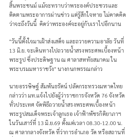
สิ้นพระชนม์ แม้จะทราบว่าพระองค์ประชวรและ
ติดตามพระอาการผ่านข่าว แต่รู้สึกใจหาย ไม่คาดคิด
ว่าจะถึงวันนี้ คิดว่าพระองค์จะอยู่กับเราไปอีกนาน
"วันนี้ตั้งใจมาเฝ้าส่งเสด็จ และถวายความอาลัย วันที่
13 มิ.ย. จะเดินทางไปถวายน้ำสรงพระศพเบื้องหน้า
พระรูป ซึ่งประดิษฐาน ณ ศาลาสหทัยสมาคม ใน
พระบรมมหาราชวัง" นางกนกพรรณกล่าว
นายอรรษิษฐ์ สัมพันธรัตน์ ปลัดกระทรวงมหาดไทย
กล่าวว่า มท.แจ้งไปยังผู้ว่าราชการจังหวัด 76 จังหวัด
ทั่วประเทศ จัดพิธีถวายน้ำสรงพระศพเบื้องหน้า
พระรูปสมเด็จพระเจ้าลูกเธอ เจ้าฟ้าพัชรกิติยาภาฯ
ในวันเสาร์ที่ 13 มิ.ย.69 ตั้งแต่เวลา 08.30-12.00 น.
ณ ศาลากลางจังหวัด ที่ว่าการอำเภอ วัด หรือสถานที่