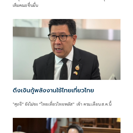
เต็มคณะชื่นมื่น
ดึงเงินกู้พลังงานใช้ไทยเที่ยวไทย
"ศุภจี” ยังไม่ชง “ไทยเที่ยวไทยพลัส” เข้า ครม.เดือน ส.ค.นี้