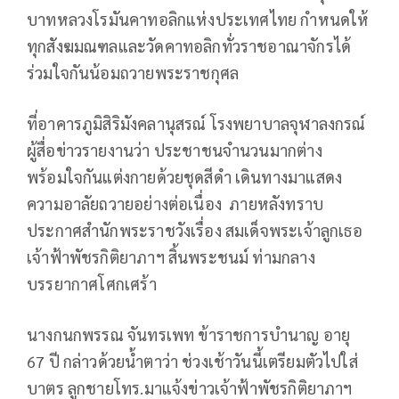
บาทหลวงโรมันคาทอลิกแห่งประเทศไทย กำหนดให้
ทุกสังฆมณฑลและวัดคาทอลิกทั่วราชอาณาจักรได้
ร่วมใจกันน้อมถวายพระราชกุศล
ที่อาคารภูมิสิริมังคลานุสรณ์ โรงพยาบาลจุฬาลงกรณ์
ผู้สื่อข่าวรายงานว่า ประชาชนจำนวนมากต่าง
พร้อมใจกันแต่งกายด้วยชุดสีดำ เดินทางมาแสดง
ความอาลัยถวายอย่างต่อเนื่อง ภายหลังทราบ
ประกาศสำนักพระราชวังเรื่อง สมเด็จพระเจ้าลูกเธอ
เจ้าฟ้าพัชรกิติยาภาฯ สิ้นพระชนม์ ท่ามกลาง
บรรยากาศโศกเศร้า
นางกนกพรรณ จันทรเพท ข้าราชการบำนาญ อายุ
67 ปี กล่าวด้วยน้ำตาว่า ช่วงเช้าวันนี้เตรียมตัวไปใส่
บาตร ลูกชายโทร.มาแจ้งข่าวเจ้าฟ้าพัชรกิติยาภาฯ