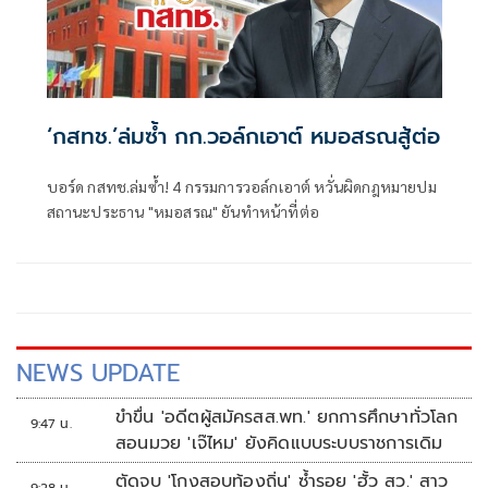
‘กสทช.’ล่มซํ้า กก.วอล์กเอาต์ หมอสรณสู้ต่อ
บอร์ด กสทช.ล่มซ้ำ! 4 กรรมการวอล์กเอาต์ หวั่นผิดกฎหมายปม
สถานะประธาน "หมอสรณ" ยันทำหน้าที่ต่อ
NEWS UPDATE
ขำขื่น 'อดีตผู้สมัครสส.พท.' ยกการศึกษาทั่วโลก
9:47 น.
สอนมวย 'เจ๊ไหม' ยังคิดแบบระบบราชการเดิม
ตัดจบ 'โกงสอบท้องถิ่น' ซ้ำรอย 'ฮั้ว สว.' สาว
9:28 น.