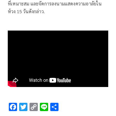
ที่เหมาะสม และจัดการลงนามแสดงความอาลัยใน
ห้วง 15 วันดังกล่าว.
F
T
C
Li
S
ac
wi
o
n
h