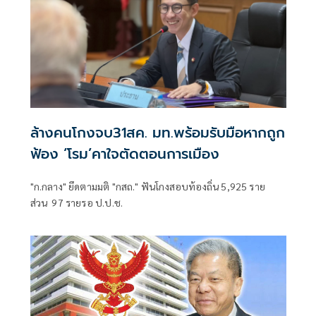
ล้างคนโกงจบ31สค. มท.พร้อมรับมือหากถูก
ฟ้อง ‘โรม’คาใจตัดตอนการเมือง
"ก.กลาง" ยึดตามมติ "กสถ." ฟันโกงสอบท้องถิ่น 5,925 ราย
ส่วน 97 รายรอ ป.ป.ช.