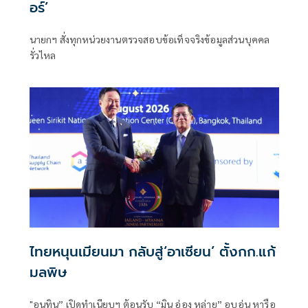
อร์’
นายกฯ สั่งทุกหน่วยงานตรวจสอบข้อเท็จจริงข้อมูลส่วนบุคคล
รั่วไหล
ไทยหนุนเมียนมา กลับสู่‘อาเซียน’ ตั้งกก.แก้
มลพิษ
"อนุทิน” เปิดทำเนียบฯ ต้อนรับ “มิน อ่อง หล่าย” อบอุ่น หารือ