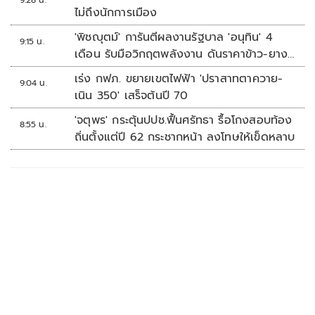
ไม่ถึงนักการเมือง
'พิชญุตม์' การันตีผลงานรัฐบาล 'อนุทิน' 4
9:15 น.
เดือน รับมือวิกฤตพลังงาน ดันราคาข้าว-ยาง-
ปาล์ม พุ่งต่อเนื่อง พร้อมอัดมาตรการช่วยลด
เร่ง กฟภ. ขยายเขตไฟฟ้า 'ปราสาทตาควาย-
9:04 น.
ต้นทุน-ขยายตลาดโลก
เนิน 350' เสร็จต้นปี 70
'จตุพร' กระตุ้นปปช.ฟื้นศรัทธา รื้อโกงสอบท้อง
8:55 น.
ถิ่นตั้งแต่ปี 62 กระชากหน้า ลงโทษให้เข็ดหลาบ