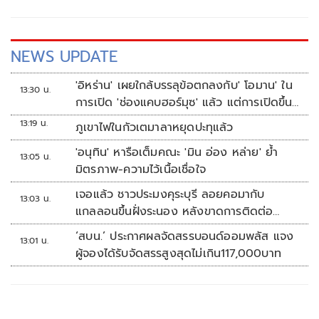
NEWS UPDATE
'อิหร่าน' เผยใกล้บรรลุข้อตกลงกับ' โอมาน' ใน
13:30 น.
การเปิด 'ช่องแคบฮอร์มุซ' แล้ว แต่การเปิดขึ้น
อยู่กับสหรัฐฯ
13:19 น.
ภูเขาไฟในกัวเตมาลาหยุดปะทุแล้ว
'อนุทิน' หารือเต็มคณะ 'มิน อ่อง หล่าย' ย้ำ
13:05 น.
มิตรภาพ-ความไว้เนื้อเชื่อใจ
เจอแล้ว ชาวประมงคุระบุรี ลอยคอมากับ
13:03 น.
แกลลอนขึ้นฝั่งระนอง หลังขาดการติดต่อ
หลายวัน
‘สบน.’ ประกาศผลจัดสรรบอนด์ออมพลัส แจง
13:01 น.
ผู้จองได้รับจัดสรรสูงสุดไม่เกิน117,000บาท