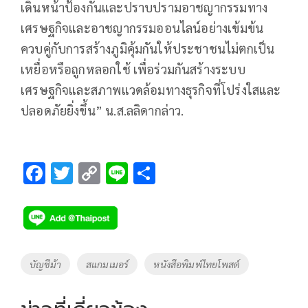
เดินหน้าป้องกันและปราบปรามอาชญากรรมทาง
เศรษฐกิจและอาชญากรรมออนไลน์อย่างเข้มข้น
ควบคู่กับการสร้างภูมิคุ้มกันให้ประชาชนไม่ตกเป็น
เหยื่อหรือถูกหลอกใช้ เพื่อร่วมกันสร้างระบบ
เศรษฐกิจและสภาพแวดล้อมทางธุรกิจที่โปร่งใสและ
ปลอดภัยยิ่งขึ้น” น.ส.ลลิดากล่าว.
F
T
C
Li
S
ac
wi
o
n
h
e
tt
p
e
ar
b
er
y
e
o
Li
Tags
บัญชีม้า
สแกมเมอร์
หนังสือพิมพ์ไทยโพสต์
o
n
k
k