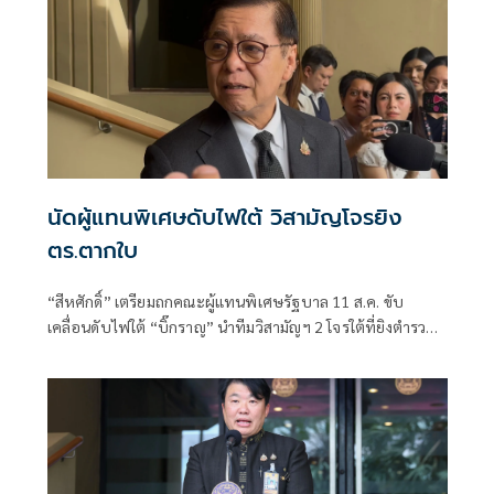
นัดผู้แทนพิเศษดับไฟใต้ วิสามัญโจรยิง
ตร.ตากใบ
“สีหศักดิ์”​ เตรียมถกคณะผู้แทน​พิเศษรัฐบาล​ 11 ส.ค. ขับ
เคลื่อนดับไฟใต้​ “บิ๊กราญ” นำทีมวิสามัญฯ 2 โจรใต้ที่ยิงตำรวจ
ตากใบเสียชีวิต "กอ.รมน." เดือด! สวน “ทวี”