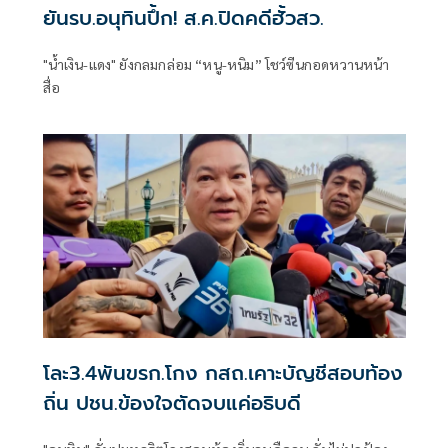
ยันรบ.อนุทินปึ้ก! ส.ค.ปิดคดีฮั้วสว.
"น้ำเงิน-แดง" ยังกลมกล่อม “หนู-หนิม” โชว์ซีนกอดหวานหน้า
สื่อ
โละ3.4พันขรก.โกง กสถ.เคาะบัญชีสอบท้อง
ถิ่น ปชน.ข้องใจตัดจบแค่อธิบดี