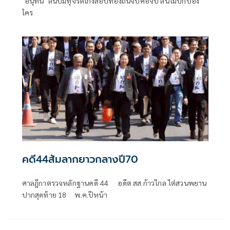
"อนุทิน" ลั่นปมทุจริตโกงสอบท้องถิ่นจบคือจบ ลั่นไม่ปกป้อง
ใคร
คดี44ส้มลากยาวกลางปี70
ศาลฎีกาตรวจหลักฐานคดี 44 อดีต สส.ก้าวไกล ไต่สวนพยาน
ปากสุดท้าย 18 พ.ค.ปีหน้า