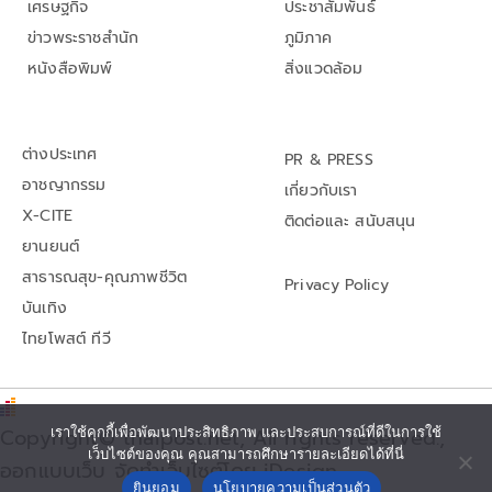
เศรษฐกิจ
ประชาสัมพันธ์
ข่าวพระราชสำนัก
ภูมิภาค
หนังสือพิมพ์
สิ่งแวดล้อม
ต่างประเทศ
PR & PRESS
อาชญากรรม
เกี่ยวกับเรา
X-CITE
ติดต่อและ สนับสนุน
ยานยนต์
สาธารณสุข-คุณภาพชีวิต
Privacy Policy
บันเทิง
ไทยโพสต์ ทีวี
Copyright© thaipost.net, All rights reserved.,
เราใช้คุกกี้เพื่อพัฒนาประสิทธิภาพ และประสบการณ์ที่ดีในการใช้
เว็บไซต์ของคุณ คุณสามารถศึกษารายละเอียดได้ที่นี่
ออกแบบเว็บ จัดทำเว็บไซต์โดย iDesign
ยินยอม
นโยบายความเป็นส่วนตัว