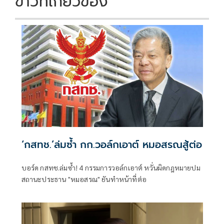
ข่าวที่เกี่ยวข้อง
‘กสทช.’ล่มซํ้า กก.วอล์กเอาต์ หมอสรณสู้ต่อ
บอร์ด กสทช.ล่มซ้ำ! 4 กรรมการวอล์กเอาต์ หวั่นผิดกฎหมายปม
สถานะประธาน "หมอสรณ" ยันทำหน้าที่ต่อ