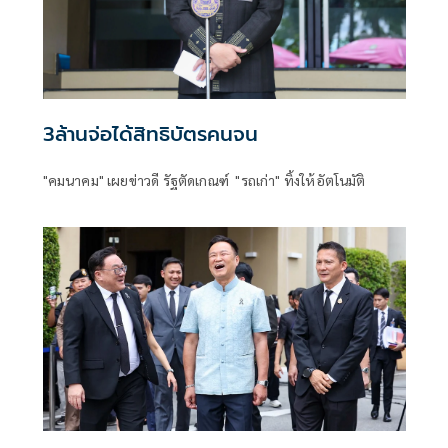
3ล้านจ่อได้สิทธิบัตรคนจน
"คมนาคม" เผยข่าวดี รัฐตัดเกณฑ์ "รถเก่า" ทิ้งให้อัตโนมัติ