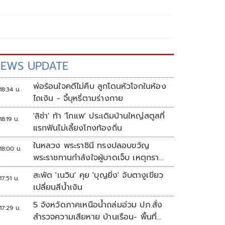
EWS UPDATE
พ่อร้อนใจคดีไม่คืบ ลูกโดนหัวโจกในห้อง
18:34 น.
ไถเงิน - จี้บุหรี่ตามร่างกาย
'ลิซ่า' ท้า 'โกแพ' ประเดิมบ้านใหญ่สตูลที่
18:19 น.
แรกฟันไม่เลี้ยงโกงท้องถิ่น
ในหลวง พระราชินี ทรงปลอบขวัญ
18:00 น.
พระราชทานกำลังใจผู้บาดเจ็บ เหตุกราด
ยิง รร.เทพศิรินทร์นนทบุรี
สะพัด 'เนวิน' คุย 'บุญยิ่ง' จับตางูเขียว
17:51 น.
เปลี่ยนสีน้ำเงิน
5 จังหวัดภาคเหนือน้ำถล่มอ่วม ปภ.สั่ง
17:29 น.
สำรวจความเสียหาย บ้านเรือน- พื้นที่