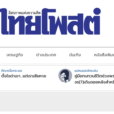
เศรษฐกิจ
ต่างประเทศ
บันเทิง
หนังสือพิม
คิดเหนือกระแส
แม่หมอสมัครเล่น
ตั้งใจด่าเขา...แต่เราเสียหาย
คู่มือทบทวนชีวิตช่วงพร
จร(7)เดินถอยหลังสำหร
ลัคนาราศีตอนที่2