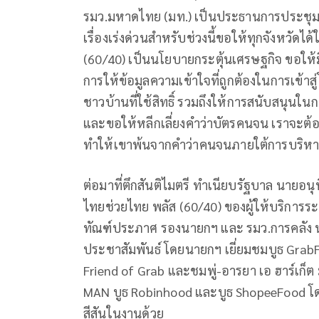
รมว.มหาดไทย (มท.) เป็นประธานการประชุม
เรื่องเร่งด่วนสำหรับช่วงนี้ขอให้ทุกจังหวั
(60/40) เป็นนโยบายกระตุ้นเศรษฐกิจ ขอใ
การให้ข้อมูลความเข้าใจที่ถูกต้องในการเข้าส
ชาวบ้านที่ใช้สิทธิ์ รวมถึงให้การสนับสนุนใ
และขอให้หลีกเลี่ยงคำว่าบัตรคนจน เราจะต้อง
ทำให้เขาพ้นจากคำว่าคนจนภายใต้การบริห
ต่อมาที่ตึกสันติไมตรี ทำเนียบรัฐบาล นาย
ไทยช่วยไทย พลัส (60/40) ของผู้ให้บริการระบ
ทัณฑ์ประภาศ รองนายกฯ และ รมว.การคลัง น
ประชาสัมพันธ์ โดยนายกฯ เยี่ยมชมบูธ GrabFo
Friend of Grab และชมพู่-อารยา เอ ฮาร์เก็ต 
MAN บูธ Robinhood และบูธ ShopeeFood โด
สีสันในงานด้วย