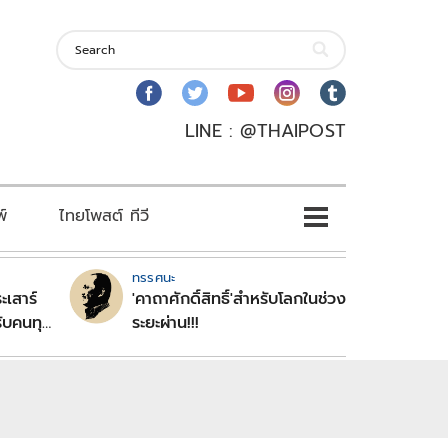
LINE : @THAIPOST
พ์
ไทยโพสต์ ทีวี
ทรรศนะ
ะเสาร์
'คาถาศักดิ์สิทธิ์'สำหรับโลกในช่วง
ับคนทุก
ระยะผ่าน!!!