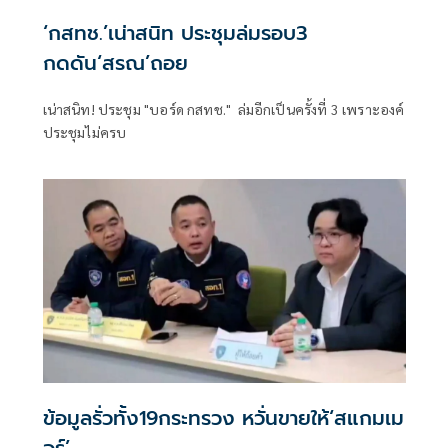
‘กสทช.’เน่าสนิท ประชุมล่มรอบ3
กดดัน‘สรณ’ถอย
เน่าสนิท! ประชุม "บอร์ด กสทช." ล่มอีกเป็นครั้งที่ 3 เพราะองค์
ประชุมไม่ครบ
ข้อมูลรั่วทั้ง19กระทรวง หวั่นขายให้‘สแกมเม