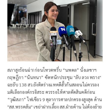
สภาสูงร้อนฉ่า! ก่อนโหวตพรึ่บ “นพดล” นั่งเลขาฯ
กฤษฎีกา “นันทนา” ซัดหนักประชุม "ลับ ลวง พราง"
ฉะยับ 138 สว.ยังติดร่างแหคดีฮั้วกันสลอนไม่ควรลง
มติเลือกองค์กรอิสระ ควรรอให้ศาลตัดสินคดีก่อน
“วุฒิสภา” ไฟเขียว 9 ตุลาการศาลปกครองสูงสุด ด้าน
"สส.พรรคส้ม" เขย่าฝากเลี้ยง สส.ฝ่ายค้าน ไม่ต้องย้าย