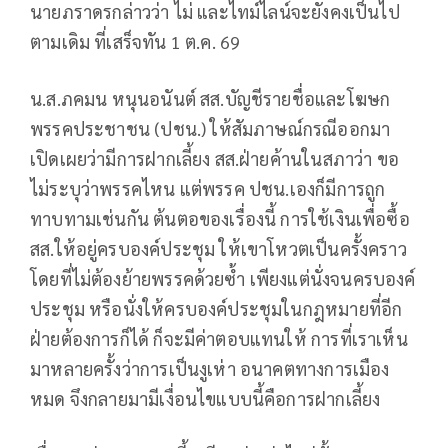
นายภราดรกล่าวว่า ไม่ และไทม์ไลน์จะยังคงเป็นไป
ตามเดิม ที่เสร็จทัน 1 ต.ค. 69
น.ส.ภคมน หนุนอนันต์ สส.บัญชีรายชื่อและโฆษก
พรรคประชาชน (ปชน.) ให้สัมภาษณ์กรณีออกมา
เปิดเผยว่ามีการฝากเลี้ยง สส.ฝ่ายค้านในสภาว่า ขอ
ไม่ระบุว่าพรรคไหน แต่พรรค ปชน.เองก็มีการถูก
ทาบทามเช่นกัน ต้นตอของเรื่องนี้ การใช้เงินเพื่อซื้อ
สส.ให้อยู่ครบองค์ประชุม ให้เขาโหวตเป็นครั้งคราว
โดยที่ไม่ต้องย้ายพรรคด้วยซ้ำ เพียงแต่นั่งจนครบองค์
ประชุม หรือนั่งให้ครบองค์ประชุมในกฎหมายที่อีก
ฝ่ายต้องการก็ได้ ก็จะมีค่าตอบแทนให้ การที่เราเห็น
มาหลายครั้งว่าการเป็นงูเห่า อนาคตทางการเมือง
หมด จึงกลายมามีเงื่อนไขแบบนี้คือการฝากเลี้ยง