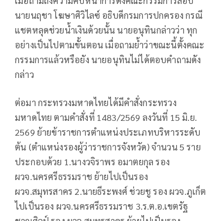
เมื่อถามถึงความคืบหน้าการตั้งคณะกรรมการสอบ
นายนฤชา โฆษาศิวิไลซ์ อธิบดีกรมการปกครอง กรณี
แชตหลุดช่วยน้ำเงินด้วยนั้น นายอนุทินกล่าวว่า ทุก
อย่างเป็นไปตามขั้นตอน เมื่อถามย้ำว่าขณะนี้ตั้งคณะ
กรรมการแล้วหรือยัง นายอนุทินไม่ได้ตอบคำถามดัง
กล่าว
ต่อมา กระทรวงมหาดไทยได้มีคำสั่งกระทรวง
มหาดไทย ตามคำสั่งที่ 1483/2569 ลงวันที่ 15 มิ.ย.
2569 ย้ายข้าราชการตำแหน่งประเภทบริหารระดับ
ต้น (ตำแหน่งรองผู้ว่าราชการจังหวัด) จำนวน 5 ราย
ประกอบด้วย 1.นางวจิราพร อมาตยกุล รอง
ผวจ.นครศรีธรรมราช ย้ายไปเป็นรอง
ผวจ.สมุทรสาคร 2.นายธีระพงศ์ ช่วยชู รอง ผวจ.ภูเก็ต
ไปเป็นรอง ผวจ.นครศรีธรรมราช 3.ร.ต.อ.เขตรัฐ
ชาญศิลป์ รอง ผวจ.สมุทรสาคร ย้ายไปเป็นรอง