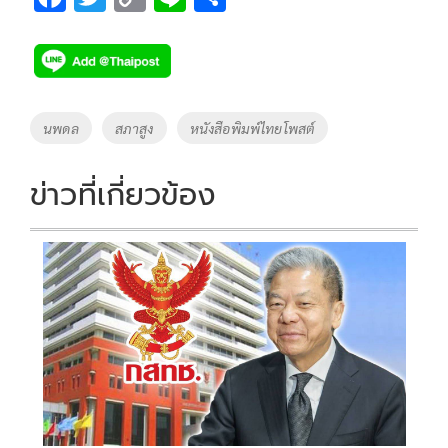
ac
wi
o
n
h
e
tt
p
e
ar
b
er
y
e
o
Li
Tags
นพดล
สภาสูง
หนังสือพิมพ์ไทยโพสต์
o
n
k
k
ข่าวที่เกี่ยวข้อง