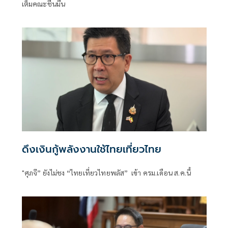
เต็มคณะชื่นมื่น
ดึงเงินกู้พลังงานใช้ไทยเที่ยวไทย
"ศุภจี” ยังไม่ชง “ไทยเที่ยวไทยพลัส” เข้า ครม.เดือน ส.ค.นี้