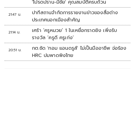
'โปรดปราน-มีชัย' คุณสมบัติครบถ้วน
ปากีสถานจำกัดการรายงานข่าวของสื่อต่าง
21:47 น.
ประเทศนอกเมืองสำคัญ
เศร้า ‘ครูหมวย’ 1 ในเหยื่อกราดยิง เพิ่งรับ
21:14 น.
รางวัล ‘ครูดี ครูเก่ง’
กต.ซัด 'ทอม แอนดรูส์' ไม่เป็นมืออาชีพ จ่อร้อง
20:51 น.
HRC ปมพาดพิงไทย