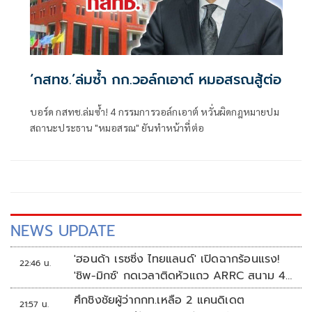
‘กสทช.’ล่มซํ้า กก.วอล์กเอาต์ หมอสรณสู้ต่อ
บอร์ด กสทช.ล่มซ้ำ! 4 กรรมการวอล์กเอาต์ หวั่นผิดกฎหมายปม
สถานะประธาน "หมอสรณ" ยันทำหน้าที่ต่อ
NEWS UPDATE
'ฮอนด้า เรซซิ่ง ไทยแลนด์' เปิดฉากร้อนแรง!
22:46 น.
'ชิพ-มิกซ์' กดเวลาติดหัวแถว ARRC สนาม 4
ที่มัลดาลิกา
ศึกชิงชัยผู้ว่ากกท.เหลือ 2 แคนดิเดต
21:57 น.