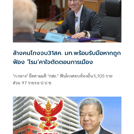
ล้างคนโกงจบ31สค. มท.พร้อมรับมือหากถูก
ฟ้อง ‘โรม’คาใจตัดตอนการเมือง
"ก.กลาง" ยึดตามมติ "กสถ." ฟันโกงสอบท้องถิ่น 5,925 ราย
ส่วน 97 รายรอ ป.ป.ช.