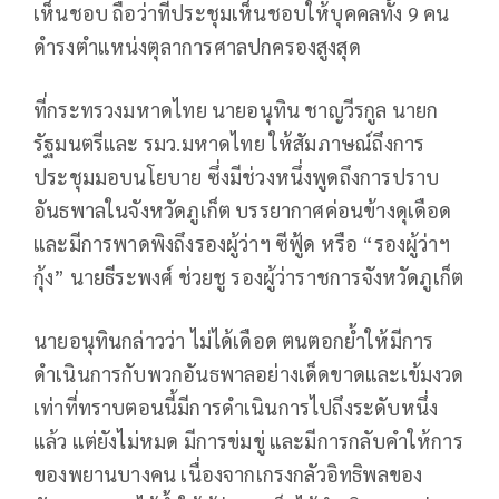
เห็นชอบ ถือว่าที่ประชุมเห็นชอบให้บุคคลทั้ง 9 คน
ดำรงตำแหน่งตุลาการศาลปกครองสูงสุด
ที่กระทรวงมหาดไทย นายอนุทิน ชาญวีรกูล นายก
รัฐมนตรีและ รมว.มหาดไทย ให้สัมภาษณ์ถึงการ
ประชุมมอบนโยบาย ซึ่งมีช่วงหนึ่งพูดถึงการปราบ
อันธพาลในจังหวัดภูเก็ต บรรยากาศค่อนข้างดุเดือด
และมีการพาดพิงถึงรองผู้ว่าฯ ซีฟู้ด หรือ “รองผู้ว่าฯ
กุ้ง” นายธีระพงศ์ ช่วยชู รองผู้ว่าราชการจังหวัดภูเก็ต
นายอนุทินกล่าวว่า ไม่ได้เดือด ตนตอกย้ำให้มีการ
ดำเนินการกับพวกอันธพาลอย่างเด็ดขาดและเข้มงวด
เท่าที่ทราบตอนนี้มีการดำเนินการไปถึงระดับหนึ่ง
แล้ว แต่ยังไม่หมด มีการข่มขู่ และมีการกลับคำให้การ
ของพยานบางคน เนื่องจากเกรงกลัวอิทธิพลของ