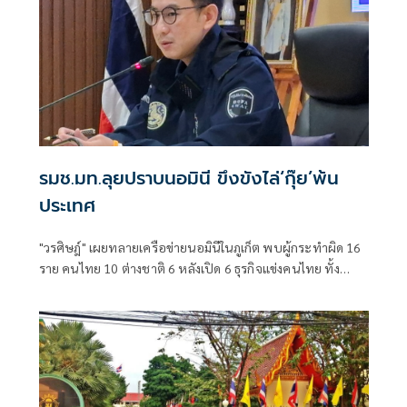
รมช.มท.ลุยปราบนอมินี ขึงขังไล่‘กุ๊ย’พ้น
ประเทศ
"วรศิษฎ์" เผยทลายเครือข่ายนอมินีในภูเก็ต พบผู้กระทำผิด 16
ราย คนไทย 10 ต่างชาติ 6 หลังเปิด 6 ธุรกิจแข่งคนไทย ทั้ง
โรงเรียนนานาชาติ-รถเช่า-ร้านอาหาร