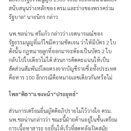
สนับสนุนร่างหลักของ ครม.และร่างของพรรคร่วม
รัฐบาล" นายนิกร กล่าว
นพ.ชลน่าน ศรีแก้ว กล่าวว่า เจตนารมณ์ของ
รัฐธรรมนูญที่แก้ไขมีความชัดเจน ว่าให้มีบัตร 2 ใบ
ดังนั้น กฎหมายลูกที่ออกมาจะต้องเป็นบัตร 2 ใบ
กลับไปใบเดียวไม่ได้ ส่วนการคิดคะแนนให้เป็น
สัดส่วนสัมพันธ์โดยตรงจากบัญชีรายชื่อทั้งประเทศ
คือหาร 100 อีกกรณีคือหมายเลขเดียวกันหรือไม่
โพล"พิธา"แซงหน้า"ประยุทธ์"
ส่วนการเตรียมยื่นญัตติอภิปรายไม่ไว้วางใจ ครม.
นพ.ชลน่านกล่าวว่า ขณะนี้ฝ่ายค้านอยู่ในขั้นเตรียม
การเนื้อหาสาระ จะยื่นให้เร็วที่สุดหลังเปิดสมัย