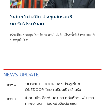
‘กสทช.’เน่าสนิท ประชุมล่มรอบ3
กดดัน‘สรณ’ถอย
เน่าสนิท! ประชุม "บอร์ด กสทช." ล่มอีกเป็นครั้งที่ 3 เพราะองค์
ประชุมไม่ครบ
NEWS UPDATE
'BOYNEXTDOOR' เคาะประตูเรียก
11:37 น.
ONEDOOR ไทย เตรียมเปิดบ้านรับ
เปิดปมหึงเลือด! นศ.ปวส.กลับห้องแฟน เจอ
11:33 น.
ภาพบาดตา ก่อนหนุ่มจีนดับสลด