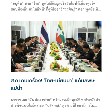
“อนุทิน” ฟาด “โรม” พูดไม่มีข้อมูลจริง จับโยงให้เอี่ยวทุจริต
สอบท้องถิ่น ยันไม่มีหน้าที่ดูทีโออาร์ “วรศิษฎ์” ตอก พูดข้อเท็จ
จริงไม่ครบ
ส.ค.เดินเครื่อง! ‘ไทย-เมียนมา’ แก้มลพิษ
แม่นํ้า
นายกฯ เผย “มิน อ่อง หล่าย” พร้อมร่วมมือทุกมิติ ขอไทยวัดค่า
สารพิษแบบไม่ยึดสากล “ปลัด ทส.” ลุยตามทีโออาร์ภายใน
ส.ค.นี้ “เด็กส้ม” ซัดปูพรมแดงรับเป็นจุดต่ำที่สุดของยุทธศาสตร์