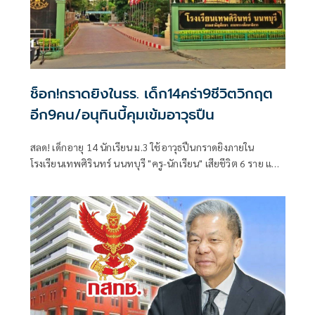
ช็อก!กราดยิงในรร. เด็ก14คร่า9ชีวิตวิกฤต
อีก9คน/อนุทินบี้คุมเข้มอาวุธปืน
สลด! เด็กอายุ 14 นักเรียน ม.3 ใช้อาวุธปืนกราดยิงภายใน
โรงเรียนเทพศิรินทร์ นนทบุรี "ครู-นักเรียน" เสียชีวิต 6 ราย และ
บาดเจ็บอื้อ ก่อนยิงตัวเองดับ พบยังก่อเหตุยิงปู่-ย่าที่บ้านพัก