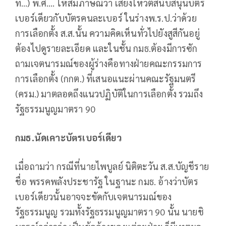
ที่…) พ.ศ…. ให้สัมภาษณ์ว่า เสียงโหวตสนับสนุนบัตร
เบอร์เดียวกับบัตรคนละเบอร์ ในร่างพ.ร.ป.ว่าด้วย
การเลือกตั้ง ส.ส.นั้น ความคิดเห็นทั่วไปยังสูสีกันอยู่
ต้องไปดูรายละเอียด และในชั้น กมธ.ต้องมีการซัก
ถามเจตนารมณ์ของผู้ร่างคือทางฝ่ายคณะกรรมการ
การเลือกตั้ง (กกต.) ที่เสนอแนะผ่านคณะรัฐมนตรี
(ครม.) มาตลอดถึงแนวปฏิบัติในการเลือกตั้ง รวมถึง
รัฐธรรมนูญมาตรา 90
กมธ.นัดเคาะบัตรเบอร์เดียว
เมื่อถามว่า กรณีที่นายไพบูลย์ นิติตะวัน ส.ส.บัญชีราย
ชื่อ พรรคพลังประชารัฐ ในฐานะ กมธ. อ้างว่าบัตร
เบอร์เดียวนั้นอาจจะขัดกับเจตนารมณ์ของ
รัฐธรรมนูญ รวมทั้งรัฐธรรมนูญมาตรา 90 นั้น นายชิ