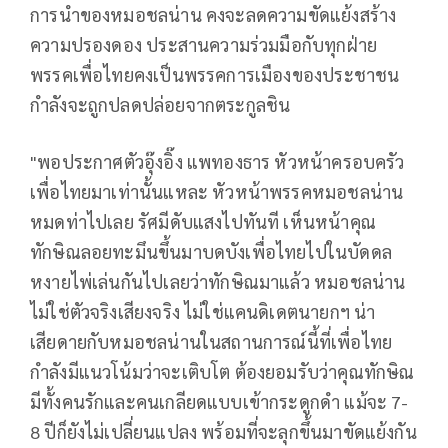
การนำของหมอชลน่าน คงจะลดความขัดแย้งสร้าง
ความปรองดอง ประสานความร่วมมือกับทุกฝ่าย
พรรคเพื่อไทยคงเป็นพรรคการเมืองของประชาชน
กำลังจะถูกปลดปล่อยจากตระกูลชิน
"พอประกาศตัวอุ๊งอิ๊ง แพทองธาร หัวหน้าครอบครัว
เพื่อไทยมาเท่านั้นแหละ หัวหน้าพรรคหมอชลน่าน
หมดท่าไปเลย รัศมีดับแสงไปทันที เห็นหน้าคุณ
ทักษิณลอยทะมึนขึ้นมาบดบังเพื่อไทยไปในบัดดล
หงายไพ่เล่นกันไปเลยว่าทักษิณมาแล้ว หมอชลน่าน
ไม่ใช่ตัวจริงเสียงจริง ไม่ใช่แคนดิเดตนายกฯ น่า
เสียดายกับหมอชลน่านในสถานการณ์นี้ที่เพื่อไทย
กำลังมีแนวโน้มว่าจะเติบโต ต้องยอมรับว่าคุณทักษิณ
มีทั้งคนรักและคนเกลียดแบบเข้ากระดูกดำ แม้จะ 7-
8 ปีก็ยังไม่เปลี่ยนแปลง พร้อมที่จะลุกขึ้นมาขัดแย้งกัน