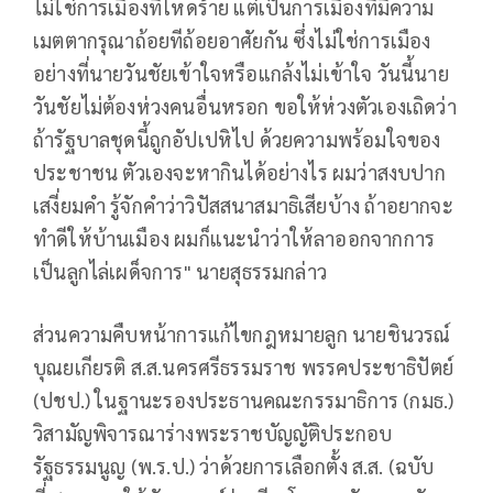
ไม่ใช่การเมืองที่โหดร้าย แต่เป็นการเมืองที่มีความ
เมตตากรุณาถ้อยทีถ้อยอาศัยกัน ซึ่งไม่ใช่การเมือง
อย่างที่นายวันชัยเข้าใจหรือแกล้งไม่เข้าใจ วันนี้นาย
วันชัยไม่ต้องห่วงคนอื่นหรอก ขอให้ห่วงตัวเองเถิดว่า
ถ้ารัฐบาลชุดนี้ถูกอัปเปหิไป ด้วยความพร้อมใจของ
ประชาชน ตัวเองจะหากินได้อย่างไร ผมว่าสงบปาก
เสงี่ยมคำ รู้จักคำว่าวิปัสสนาสมาธิเสียบ้าง ถ้าอยากจะ
ทำดีให้บ้านเมือง ผมก็แนะนำว่าให้ลาออกจากการ
เป็นลูกไล่เผด็จการ" นายสุธรรมกล่าว
ส่วนความคืบหน้าการแก้ไขกฎหมายลูก นายชินวรณ์
บุณยเกียรติ ส.ส.นครศรีธรรมราช พรรคประชาธิปัตย์
(ปชป.) ในฐานะรองประธานคณะกรรมาธิการ (กมธ.)
วิสามัญพิจารณาร่างพระราชบัญญัติประกอบ
รัฐธรรมนูญ (พ.ร.ป.) ว่าด้วยการเลือกตั้ง ส.ส. (ฉบับ