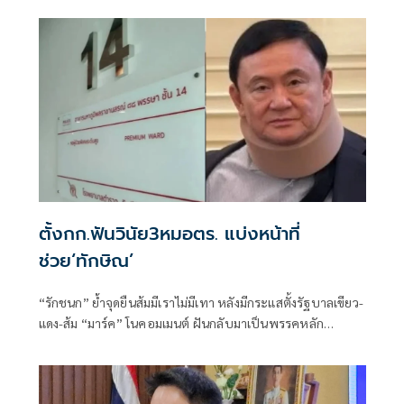
การทูตไทยบนเวทีโลก
ตั้งกก.ฟันวินัย3หมอตร. แบ่งหน้าที่
ช่วย‘ทักษิณ’
“รักชนก” ย้ำจุดยืนส้มมีเราไม่มีเทา หลังมีกระแสตั้งรัฐบาลเขียว-
แดง-ส้ม “มาร์ค” โนคอมเมนต์ ฝันกลับมาเป็นพรรคหลัก
“ผบ.ตร.” ตั้งกรรมการสอบ