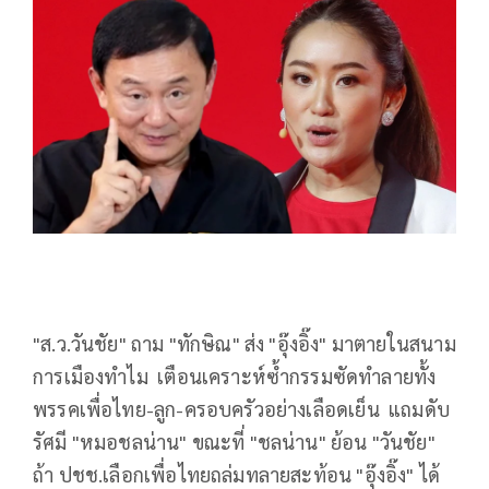
"ส.ว.วันชัย" ถาม "ทักษิณ" ส่ง "อุ๊งอิ๊ง" มาตายในสนาม
การเมืองทำไม เตือนเคราะห์ซ้ำกรรมซัดทำลายทั้ง
พรรคเพื่อไทย-ลูก-ครอบครัวอย่างเลือดเย็น แถมดับ
รัศมี "หมอชลน่าน" ขณะที่ "ชลน่าน" ย้อน "วันชัย"
ถ้า ปชช.เลือกเพื่อไทยถล่มทลายสะท้อน "อุ๊งอิ๊ง" ได้