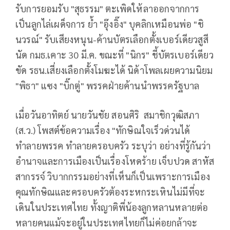
รับการยอมรับ "สุธรรม" ตะเพิดให้ลาออกจากการ
เป็นลูกไล่เผด็จการ ย้ำ "อุ๊งอิ๊ง" บุคลิกเหมือนพ่อ "ชิ
นวรณ์" รับเสียงหนุน-ค้านบัตรเลือกตั้งเบอร์เดียวสูสี
นัด กมธ.เคาะ 30 มี.ค. ขณะที่ "นิกร" ชี้บัตรเบอร์เดียว
ขัด รธน.เสี่ยงเลือกตั้งโมฆะได้ นิด้าโพลเผยความนิยม
"พิธา" แซง "บิ๊กตู่" พรรคฝ่ายค้านนำพรรครัฐบาล
เมื่อวันอาทิตย์ นายวันชัย สอนศิริ สมาชิกวุฒิสภา
(ส.ว.) โพสต์ข้อความเรื่อง "ทักษิณใจเร็วด่วนได้
ทำลายพรรค ทำลายครอบครัว ระบุว่า อย่างที่รู้กันว่า
อำนาจและการเมืองเป็นเรื่องโหดร้าย เจ็บปวด สาหัส
สากรรจ์ วิบากกรรมอย่างที่เห็นก็เป็นเพราะการเมือง
คุณทักษิณและครอบครัวต้องระหกระเหินไม่มีที่จะ
เดินในประเทศไทย ทั้งญาติพี่น้องลูกหลานหลายต่อ
หลายคนแม้จะอยู่ในประเทศไทยก็ไม่ค่อยกล้าจะ