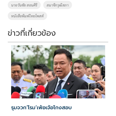
o
Li
Tags
นายวันชัย สอนศิริ
สมาชิกวุฒิสภา
o
n
หนังสือพิมพ์ไทยโพสต์
k
k
ข่าวที่เกี่ยวข้อง
รุมจวก‘โรม’เพ้อเจ้อโกงสอบ