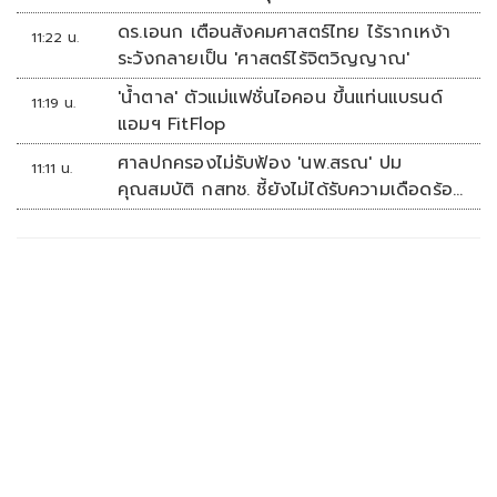
ดร.เอนก เตือนสังคมศาสตร์ไทย ไร้รากเหง้า
11:22 น.
ระวังกลายเป็น 'ศาสตร์ไร้จิตวิญญาณ'
'น้ำตาล' ตัวแม่แฟชั่นไอคอน ขึ้นแท่นแบรนด์
11:19 น.
แอมฯ FitFlop
ศาลปกครองไม่รับฟ้อง 'นพ.สรณ' ปม
11:11 น.
คุณสมบัติ กสทช. ชี้ยังไม่ได้รับความเดือดร้อน
เสียหาย