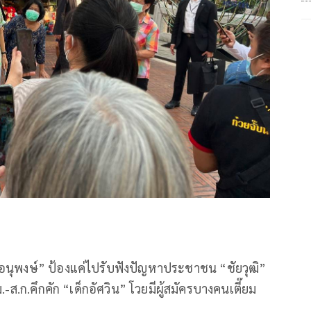
 กทม. “อนุพงษ์” ป้องแค่ไปรับฟังปัญหาประชาชน “ชัยวุฒิ”
ทม.-ส.ก.คึกคัก “เด็กอัศวิน” โวยมีผู้สมัครบางคนเตี๊ยม