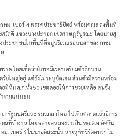
ว่าฯ กทม. เบอร์ 4 ​พรรคประชา​ธิ​ปัตย์​ พร้อมคณะ ลงพื้นที่
ุขสวัสดิ์ แขวงบางปะกอก เขตราษฎร์บูรณะ โดยนายสุ
พี่น้องประชาชนในพื้นที่ที่อยู่บริเวณรอบนอกของ กทม.
อย
พรรค โดยเชื่อว่ายังพอมีเวลาเตรียมตัวอีกนาน
ศรัยใหญ่อยู่ แต่ยังไม่ระบุชัดเจน ส่วนตัวมีความพร้อม
ดยมีทีม ส.ก.ทั้ง 50 เขตคอยให้การช่วยเหลือ ตนจึง
รทำงานแน่นอน
 นายกรัฐมนตรีและ รมว.กลาโหม ไปเดินตลาดแล้วมีการ
บุคคลที่ทำงาน โดยหลายคนมองว่าเป็น พล.ต.อ.อัศวิน
 กทม. เบอร์ 6 ในนามอิสระนั้น นายสุชัชวีร์ตอบว่า ไม่