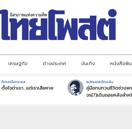
เศรษฐกิจ
ต่างประเทศ
บันเทิง
หนังสือพิม
คิดเหนือกระแส
แม่หมอสมัครเล่น
ตั้งใจด่าเขา...แต่เราเสียหาย
คู่มือทบทวนชีวิตช่วงพร
จร(7)เดินถอยหลังสำหร
ลัคนาราศีตอนที่2