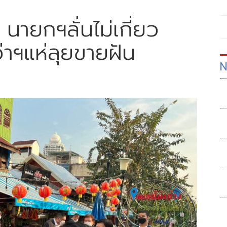
่ นายกฯลั่นไม่เกี่ยว
้ว่าฯแห่ลุยขายฝัน
N