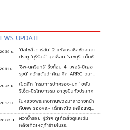
EWS UPDATE
'บิสโซลี-ดาร์ลัน' 2 แข้งบราซิลซัดคนละ
20:56 น.
ประตู 'บุรีรัมย์' บุกเชือด 'ราชบุรี' เก็บชัย
อุ่นเครื่อง 4 นัดรวด
'ชิพ-นครินทร์' รั้งท็อป 4 'เฟอร์-ปัญจ
20:51 น.
รุจน์' คว้าแต้มสำคัญ ศึก ARRC สนาม
4 เรซ 2
เปิดลึก 'กรมการปกครอง-มท.' ขยับ
20:45 น.
รีเซ็ต-นิรโทษกรรม อาวุธปืนทั่วประเทศ
ในหลวงพระราชทานพวงมาลาวางหน้า
20:17 น.
หีบศพ รองผอ.- เด็กหญิง เหยื่อเหตุก
ราดยิง
ผวาซ้ำรอย ผู้ว่าฯ ภูเก็ตสั่งดูแลเข้ม
20:02 น.
หลังเกิดเหตุทำร้ายในรร.