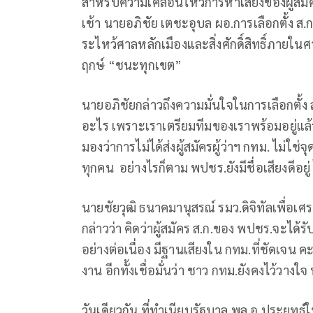
สำหรับความเคลื่อนไหวการหาเสียงของผู้สม
เช้า นายอภิชัย เตชะอุบล ผอ.การเลือกตั้ง ส.
ระไหว้ศาลหลักเมืองและสิ่งศักดิ์สิทธิ์ภายใ
ฤกษ์ “ชนะทุกเขต”
นายอภิชัยกล่าวถึงความมั่นใจในการเลือกตั้ง ส.
อะไร เพราะเราเตรียมทีมของเราพร้อมอยู่แล้
มองว่าการไม่ได้ส่งผู้สมัครผู้ว่าฯ กทม. ไม่ใ
ทุกคน อย่างไรก็ตาม พปชร.ยังมีชื่อเสียงดีอยู่ 
นายชัยวุฒิ ธนาคมานุสรณ์ รมว.ดิจิทัลเพื่
กล่าวว่า คิดว่าผู้สมัคร ส.ก.ของ พปชร.จะได้ร
อย่างต่อเนื่อง มีฐานเสียงใน กทม.ที่ชัดเจน 
งาน อีกทั้งเชื่อมั่นว่า ชาว กทม.ยังคงไว้วาง
วันเดียวกัน ที่ทำเนียบรัฐบาล พล.อ.ประยุทธ์ให