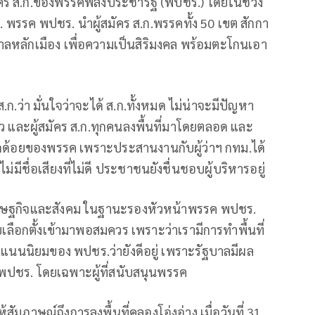
ัคร ส.ก.ของพรรคพลังประชารัฐ (พปชร.) โดยในช่วง
ก. พรรค พปชร. นำผู้สมัคร ส.ก.พรรคทั้ง 50 เขต สักกา
นศาลหลักเมือง เพื่อความเป็นสิริมงคล พร้อมตะโกนเอา
ก.ว่า มั่นใจว่าจะได้ ส.ก.ทั้งหมด ไม่น่าจะมีปัญหา
ว และผู้สมัคร ส.ก.ทุกคนลงพื้นที่มาโดยตลอด และ
ช่จุดด้อยของพรรค เพราะประสานงานกับผู้ว่าฯ กทม.ได้
ไม่มีชื่อเสียงที่ไม่ดี ประชาชนยังชื่นชอบผู้บริหารอยู่
อเศรษฐกิจและสังคม ในฐานะรองหัวหน้าพรรค พปชร.
ับเลือกตั้งเข้ามาพอสมควร เพราะว่าเรามีการทำพื้นที่
คะแนนนิยมของ พปชร.ว่ายังดีอยู่ เพราะรัฐบาลมีผล
ใจ พปชร. โดยเฉพาะผู้ที่สนับสนุนพรรค
้สัมภาษณ์ถึงการลงพื้นที่คลองโอ่งอ่าง เมื่อวันที่ 31