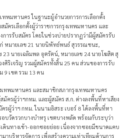
ดกรุงเทพมหานคร ในฐานะผู้อำนวยการการเลือกตั้ง
สมัครเลือกตั้งผู้ว่าราชการกรุงเทพมหานคร และ
งการรับสมัคร โดยในช่วงบ่ายปรากฏว่ามีผู้สมัครรับ
ได้แก่ หมายเลข 21 นายนิพัทธ์พนธ์ สุวรรณชนะ,
23 นายเฉลิมพล อุตรัตน์, หมายเลข 24 นายโฆสิต สุ
ิริเจริญ รวมผู้สมัครทั้งสิ้น 25 คน ส่วนของการรับ
มเติม 9 เขต รวม 13 คน
กรุงเทพมหานคร และสมาชิกสภากรุงเทพมหานคร
สมัครผู้ว่าฯกทม. และผู้สมัคร ส.ก. ต่างลงพื้นที่หาเสียง
มัครผู้ว่าฯ กทม. ในนามอิสระ เบอร์​ 8 ได้ลงพื้นที่หา
รอบวัดรวกบางบำหรุ เขตบางพลัด พร้อมกับระบุว่า
รเดินทางเข้า-ออกซอยย่อย เนื่องจากซอยมีขนาดแคบ
มาบริหารจัดการ เพื่อสร้างความเท่าเทียมด้านการ