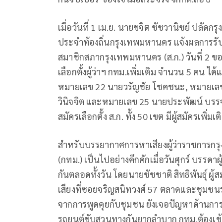
เมื่อวันที่ 1 เม.ย. นายขจิต ชัชวานิชย์ ปลั
ประจำท้องถิ่นกรุงเทพมหานคร แจ้งผลการรับ
สมาชิกสภากรุงเทพมหานคร (ส.ก.) วันที่ 2 ขอ
เลือกตั้งผู้ว่าฯ กทม.เพิ่มเติม จำนวน 5 คน 
หมายเลข 22 นายวรัญชัย โชคชนะ, หมายเลข 
วินิจจิต และหมายเลข 25 นายประพัฒน์ บรรจงศ
สมัครเลือกตั้ง ส.ก. ทั้ง 50 เขต มีผู้สมัครเพิ่
สำหรับบรรยากาศการหาเสียงผู้ว่าราชการ
(กทม.) เป็นไปอย่างคึกคักเมื่อวันศุกร์ บรรดาผู้
กันตลอดทั้งวัน โดยนายชัชชาติ สิทธิพันธุ์ ผู้ส
เสียงที่ซอยจริญสนิทวงศ์ 57 ตลาดและชุมชน
จากการพูดคุยกับชุมชน ยังเจอปัญหาด้านกา
รถยนต์ขับสวนทางกันยากลำบาก กทม.ต้องเข้า