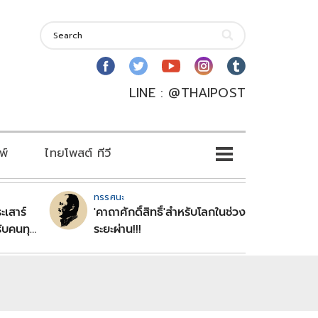
LINE : @THAIPOST
พ์
ไทยโพสต์ ทีวี
ทรรศนะ
ะเสาร์
'คาถาศักดิ์สิทธิ์'สำหรับโลกในช่วง
ับคนทุก
ระยะผ่าน!!!