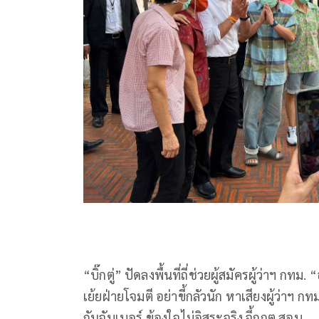
“บิ๊กตู่” ปัดลงพื้นที่ถี่ช่วยผู้สมัครผู้ว่าฯ
เย้ยฝ่ายโจมตี อย่าขี้กลัวนัก หาเสียงผู้ว่าฯ ก
กันจับเบอร์ ข้องใจไม่อิสระจริง จี้กกต.สอบ