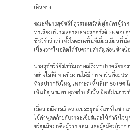
เดินทาง
ขณะที่นายสุชัชวีร์​ สุวรรณ​สวัสดิ์​ ผู้สมัคร​ผู้​
หาเสียงบริเวณตลาดเคหะสุขสวัสดิ์ 38 ซอยส
ชัชวีร์กล่าวว่า ตั้งใจจะลงพื้นที่เยี่ยมเยียน
เนื่องจากในอดีตได้รับความสำคัญค่อนข้างน้
นายสุชัชวีร์ยังให้สัมภาษณ์ถึงหาปราศรัยของ
อย่างไรก็ดี ทางทีมงานได้มีการหาวันที่จะปรา
ที่จะปราศรัยใหญ่ เพราะลงพื้นที่มา 50 เขต โ
เห็นปัญหาแทบทุกอย่าง ดังนั้น มีพลังในกา
เมื่อถามถึงกรณี พล.อ.ประยุทธ์ จันทร์โอชา
ใช้คำพูดคล้ายกับว่าจะเชียร์และให้กำลังใจ
ขวัญเมือง อดีตผู้ว่าฯ กทม. และผู้สมัครผู้ว่าฯ