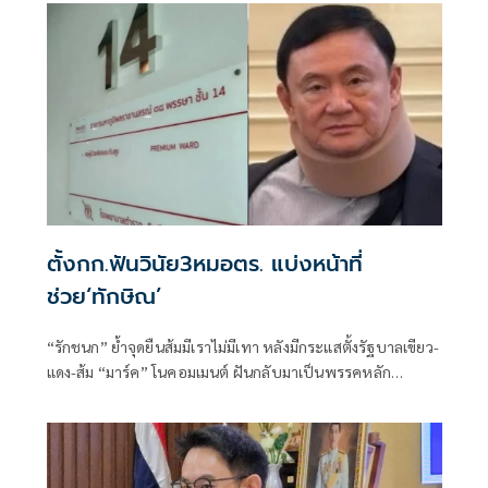
การทูตไทยบนเวทีโลก
ตั้งกก.ฟันวินัย3หมอตร. แบ่งหน้าที่
ช่วย‘ทักษิณ’
“รักชนก” ย้ำจุดยืนส้มมีเราไม่มีเทา หลังมีกระแสตั้งรัฐบาลเขียว-
แดง-ส้ม “มาร์ค” โนคอมเมนต์ ฝันกลับมาเป็นพรรคหลัก
“ผบ.ตร.” ตั้งกรรมการสอบ