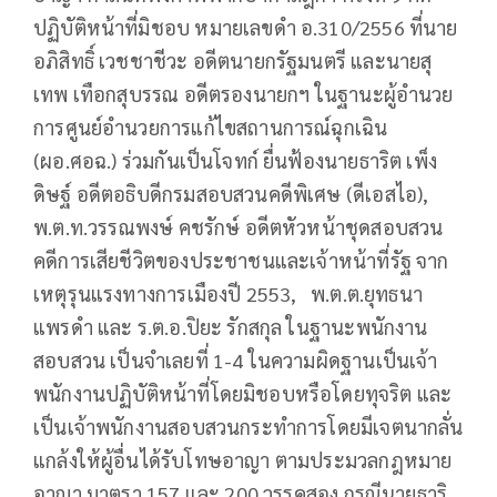
ปฏิบัติหน้าที่มิชอบ หมายเลขดำ อ.310/2556 ที่นาย
อภิสิทธิ์ เวชชาชีวะ อดีตนายกรัฐมนตรี และนายสุ
เทพ เทือกสุบรรณ อดีตรองนายกฯ ในฐานะผู้อำนวย
การศูนย์อำนวยการแก้ไขสถานการณ์ฉุกเฉิน
(ผอ.ศอฉ.) ร่วมกันเป็นโจทก์ ยื่นฟ้องนายธาริต เพ็ง
ดิษฐ์ อดีตอธิบดีกรมสอบสวนคดีพิเศษ (ดีเอสไอ),
พ.ต.ท.วรรณพงษ์ คชรักษ์ อดีตหัวหน้าชุดสอบสวน
คดีการเสียชีวิตของประชาชนและเจ้าหน้าที่รัฐ จาก
เหตุรุนแรงทางการเมืองปี 2553, พ.ต.ต.ยุทธนา
แพรดำ และ ร.ต.อ.ปิยะ รักสกุล ในฐานะพนักงาน
สอบสวน เป็นจำเลยที่ 1-4 ในความผิดฐานเป็นเจ้า
พนักงานปฏิบัติหน้าที่โดยมิชอบหรือโดยทุจริต และ
เป็นเจ้าพนักงานสอบสวนกระทำการโดยมีเจตนากลั่น
แกล้งให้ผู้อื่นได้รับโทษอาญา ตามประมวลกฎหมาย
อาญา มาตรา 157 และ 200 วรรคสอง กรณีนายธาริ