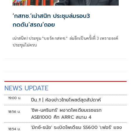
‘กสทช.’เน่าสนิท ประชุมล่มรอบ3
กดดัน‘สรณ’ถอย
เน่าสนิท! ประชุม "บอร์ด กสทช." ล่มอีกเป็นครั้งที่ 3 เพราะองค์
ประชุมไม่ครบ
NEWS UPDATE
19:00 น.
ปืน..!! | ห้องข่าวไทยโพสต์สุดสัปดาห์
'ชิพ-นครินทร์' ผงาดโพเดียมเรซแรก
18:56 น.
ASB1000 ศึก ARRC สนาม 4
'มิกซ์-ธนัช' ระเบิดโพเดียม SS600 'เฟอร์' แซง
18:54 น.