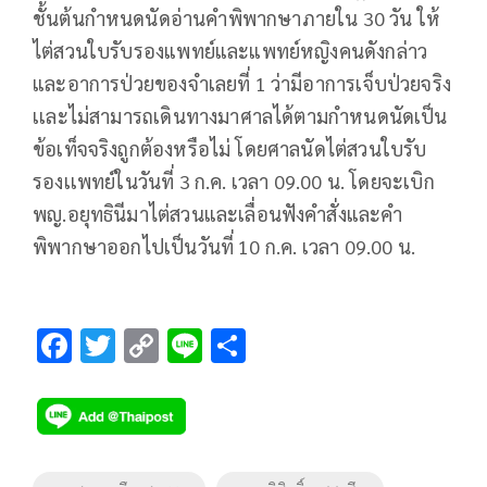
ชั้นต้นกำหนดนัดอ่านคำพิพากษาภายใน 30 วัน ให้
ไต่สวนใบรับรองแพทย์และแพทย์หญิงคนดังกล่าว
และอาการป่วยของจำเลยที่ 1 ว่ามีอาการเจ็บป่วยจริง
เเละไม่สามารถเดินทางมาศาลได้ตามกำหนดนัดเป็น
ข้อเท็จจริงถูกต้องหรือไม่ โดยศาลนัดไต่สวนใบรับ
รองเเพทย์ในวันที่ 3 ก.ค. เวลา 09.00 น. โดยจะเบิก
พญ.อยุทธินีมาไต่สวนและเลื่อนฟังคำสั่งและคำ
พิพากษาออกไปเป็นวันที่ 10 ก.ค. เวลา 09.00 น.
F
T
C
Li
S
ac
wi
o
n
h
e
tt
p
e
ar
b
er
y
e
o
Li
Tags