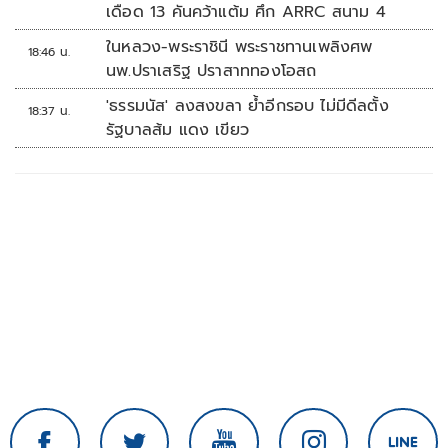
เดือด 13 คันคว้าแต้ม ศึก ARRC สนาม 4
ในหลวง-พระราชินี พระราชทานเพลิงศพ
18:46 น.
นพ.ปราเสริฐ ปราสาททองโอสถ
'ธรรมนัส' ลงสงขลา ย้ำอีกรอบ ไม่มีดีลตั้ง
18:37 น.
รัฐบาลส้ม แดง เขียว