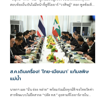
สอบท้องถิ่น ยันไม่มีหน้าที่ดูทีโออาร์ “วรศิษฎ์” ตอก พูดข้อเท็จ
จริงไม่ครบ
ส.ค.เดินเครื่อง! ‘ไทย-เมียนมา’ แก้มลพิษ
แม่นํ้า
นายกฯ เผย “มิน อ่อง หล่าย” พร้อมร่วมมือทุกมิติ ขอไทยวัดค่า
สารพิษแบบไม่ยึดสากล “ปลัด ทส.” ลุยตามทีโออาร์ภายใน
ส.ค.นี้ “เด็กส้ม” ซัดปูพรมแดงรับเป็นจุดต่ำที่สุดของยุทธศาสตร์