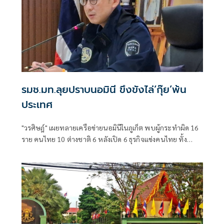
รมช.มท.ลุยปราบนอมินี ขึงขังไล่‘กุ๊ย’พ้น
ประเทศ
"วรศิษฎ์" เผยทลายเครือข่ายนอมินีในภูเก็ต พบผู้กระทำผิด 16
ราย คนไทย 10 ต่างชาติ 6 หลังเปิด 6 ธุรกิจแข่งคนไทย ทั้ง
โรงเรียนนานาชาติ-รถเช่า-ร้านอาหาร