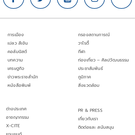
การเมือง
กรองสถานการณ์
เปลว สีเงิน
วาไรตี้
คอลัมนิสต์
กีฬา
บทความ
ท่องเที่ยว – ศิลปวัฒนธรรม
เศรษฐกิจ
ประชาสัมพันธ์
ข่าวพระราชสำนัก
ภูมิภาค
หนังสือพิมพ์
สิ่งแวดล้อม
ต่างประเทศ
PR & PRESS
อาชญากรรม
เกี่ยวกับเรา
X-CITE
ติดต่อและ สนับสนุน
ยานยนต์