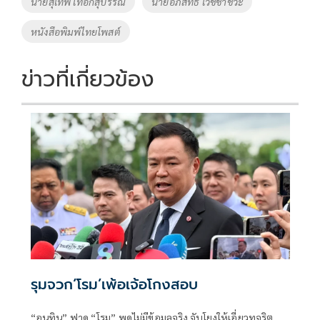
นายสุเทพ เทือกสุบรรณ
นายอภิสิทธิ์ เวชชาชีวะ
o
n
หนังสือพิมพ์ไทยโพสต์
k
k
ข่าวที่เกี่ยวข้อง
รุมจวก‘โรม’เพ้อเจ้อโกงสอบ
“อนุทิน” ฟาด “โรม” พูดไม่มีข้อมูลจริง จับโยงให้เอี่ยวทุจริต