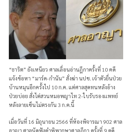
“ธาริต” ยังเหนียว ศาลเลื่อนอ่านฎีกาครั้งที่ 10 คดี
แจ้งข้อหา “มาร์ค-กำนัน” สั่งฆ่า นปช. เจ้าตัวยื่นป่วย
บ้านหมุนอีกครั้งไป 10 ก.ค. แต่ศาลสุดทนหลังอ้าง
ป่วยบ่อย สั่งไต่สวนหมอพญาไท 2-ใบรับรองเเพทย์
หลังลายเซ็นไม่ตรงกัน 3 ก.ค.นี้
เมื่อวันที่ 16 มิถุนายน 2566 ที่ห้องพิจารณา 902 ศาล
อาญา ศาลนัดฟังคำพิพากษาศาลฎีกา ครั้งที่ 9 คดี