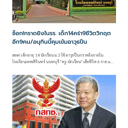
ช็อก!กราดยิงในรร. เด็ก14คร่า9ชีวิตวิกฤต
อีก9คน/อนุทินบี้คุมเข้มอาวุธปืน
สลด! เด็กอายุ 14 นักเรียน ม.3 ใช้อาวุธปืนกราดยิงภายใน
โรงเรียนเทพศิรินทร์ นนทบุรี "ครู-นักเรียน" เสียชีวิต 6 ราย และ
บาดเจ็บอื้อ ก่อนยิงตัวเองดับ พบยังก่อเหตุยิงปู่-ย่าที่บ้านพัก