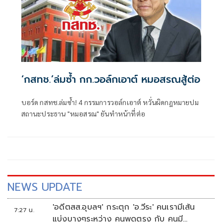
‘กสทช.’ล่มซํ้า กก.วอล์กเอาต์ หมอสรณสู้ต่อ
บอร์ด กสทช.ล่มซ้ำ! 4 กรรมการวอล์กเอาต์ หวั่นผิดกฎหมายปม
สถานะประธาน "หมอสรณ" ยันทำหน้าที่ต่อ
NEWS UPDATE
'อดีตสส.อุบลฯ' กระตุก 'อ.วีระ' คนเรามีเส้น
7:27 น.
แบ่งบางๆระหว่าง คนพูดตรง กับ คนมี