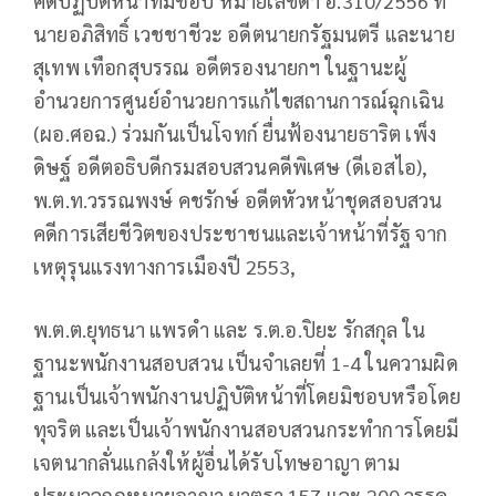
คดีปฏิบัติหน้าที่มิชอบ หมายเลขดำ อ.310/2556 ที่
นายอภิสิทธิ์ เวชชาชีวะ อดีตนายกรัฐมนตรี และนาย
สุเทพ เทือกสุบรรณ อดีตรองนายกฯ ในฐานะผู้
อำนวยการศูนย์อำนวยการแก้ไขสถานการณ์ฉุกเฉิน
(ผอ.ศอฉ.) ร่วมกันเป็นโจทก์ ยื่นฟ้องนายธาริต เพ็ง
ดิษฐ์ อดีตอธิบดีกรมสอบสวนคดีพิเศษ (ดีเอสไอ),
พ.ต.ท.วรรณพงษ์ คชรักษ์ อดีตหัวหน้าชุดสอบสวน
คดีการเสียชีวิตของประชาชนและเจ้าหน้าที่รัฐ จาก
เหตุรุนแรงทางการเมืองปี 2553,
พ.ต.ต.ยุทธนา แพรดำ และ ร.ต.อ.ปิยะ รักสกุล ใน
ฐานะพนักงานสอบสวน เป็นจำเลยที่ 1-4 ในความผิด
ฐานเป็นเจ้าพนักงานปฏิบัติหน้าที่โดยมิชอบหรือโดย
ทุจริต และเป็นเจ้าพนักงานสอบสวนกระทำการโดยมี
เจตนากลั่นแกล้งให้ผู้อื่นได้รับโทษอาญา ตาม
ประมวลกฎหมายอาญา มาตรา 157 และ 200 วรรค