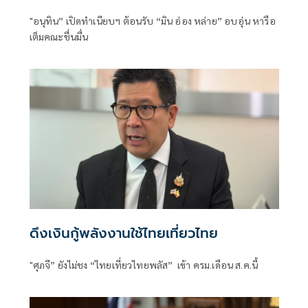
"อนุทิน” เปิดทำเนียบฯ ต้อนรับ “มิน อ่อง หล่าย” อบอุ่น หารือ
เต็มคณะชื่นมื่น
ดึงเงินกู้พลังงานใช้ไทยเที่ยวไทย
"ศุภจี” ยังไม่ชง “ไทยเที่ยวไทยพลัส” เข้า ครม.เดือน ส.ค.นี้