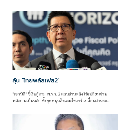
สอบแข่งขันโดยสุจริต และเป็นการฟื้นฟูความเชื่อมั่นของ
ประชาชนต่อระบบการสอบเข้ารับราชการทุกระดับ
ลุ้น ‘ไทยพลัสเฟส2’
"เอกนิติ" ชี้เงินกู้ตาม พ.ร.ก. 2 แสนล้านหลัง ใช้เปลี่ยนผ่าน
พลังงานเป็นหลัก ทั้งอุดหนุนติดแผงโซลาร์-เปลี่ยนผ่านรถ
โดยสารเป็น EV ส่วนเงินกู้ 2 แสนล้านแรกเหลือ 4 หมื่นล้าน
พร้อมให้ใช้กับไทยเที่ยวไทยพลัส ส่วนไทยช่วยไทยพลัส เฟส 2
รอประเมินความเหมาะสม นายกฯ เผยจะพยายาม