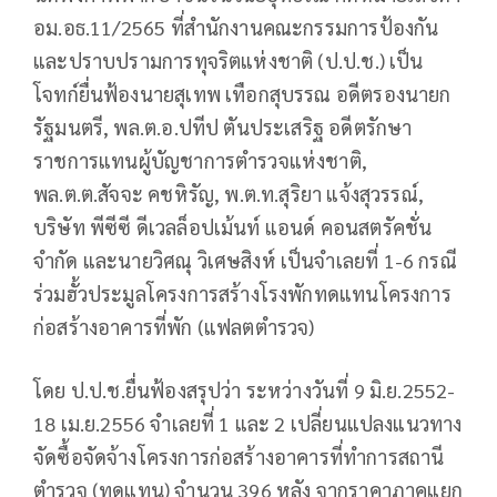
อม.อธ.11/2565 ที่สำนักงานคณะกรรมการป้องกัน
และปราบปรามการทุจริตแห่งชาติ (ป.ป.ช.) เป็น
โจทก์ยื่นฟ้องนายสุเทพ เทือกสุบรรณ อดีตรองนายก
รัฐมนตรี, พล.ต.อ.ปทีป ตันประเสริฐ อดีตรักษา
ราชการแทนผู้บัญชาการตำรวจแห่งชาติ,
พล.ต.ต.สัจจะ คชหิรัญ, พ.ต.ท.สุริยา แจ้งสุวรรณ์,
บริษัท พีซีซี ดีเวลล็อปเม้นท์ แอนด์ คอนสตรัคชั่น
จำกัด และนายวิศณุ วิเศษสิงห์ เป็นจำเลยที่ 1-6 กรณี
ร่วมฮั้วประมูลโครงการสร้างโรงพักทดแทนโครงการ
ก่อสร้างอาคารที่พัก (แฟลตตำรวจ)
โดย ป.ป.ช.ยื่นฟ้องสรุปว่า ระหว่างวันที่ 9 มิ.ย.2552-
18 เม.ย.2556 จำเลยที่ 1 และ 2 เปลี่ยนแปลงแนวทาง
จัดซื้อจัดจ้างโครงการก่อสร้างอาคารที่ทำการสถานี
ตำรวจ (ทดแทน) จำนวน 396 หลัง จากราคาภาคแยก