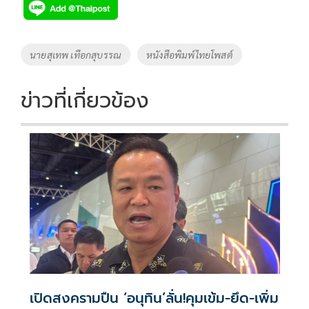
e
tt
p
e
ar
b
er
y
e
o
Li
Tags
นายสุเทพ เทือกสุบรรณ
หนังสือพิมพ์ไทยโพสต์
o
n
k
k
ข่าวที่เกี่ยวข้อง
เปิดสงครามปืน ‘อนุทิน’ลั่น!คุมเข้ม-ยึด-เพิ่ม