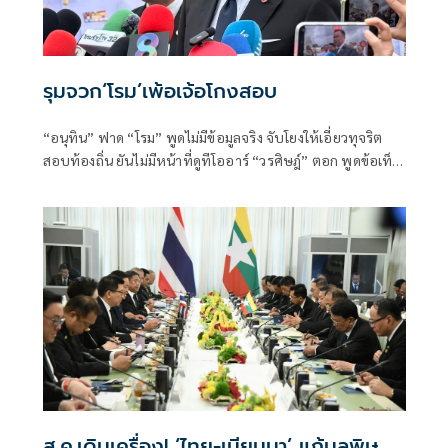
รุมจวก‘โรม’เพ้อเจ้อโกงสอบ
“อนุทิน” ฟาด “โรม” พูดไม่มีข้อมูลจริง จับโยงให้เอี่ยวทุจริต
สอบท้องถิ่น ยันไม่มีหน้าที่ดูทีโออาร์ “วรศิษฎ์” ตอก พูดข้อเท็จ
จริงไม่ครบ
ส.ค.เดินเครื่อง! ‘ไทย-เมียนมา’ แก้มลพิษ