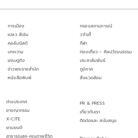
การเมือง
กรองสถานการณ์
เปลว สีเงิน
วาไรตี้
คอลัมนิสต์
กีฬา
บทความ
ท่องเที่ยว – ศิลปวัฒนธรรม
เศรษฐกิจ
ประชาสัมพันธ์
ข่าวพระราชสำนัก
ภูมิภาค
หนังสือพิมพ์
สิ่งแวดล้อม
ต่างประเทศ
PR & PRESS
อาชญากรรม
เกี่ยวกับเรา
X-CITE
ติดต่อและ สนับสนุน
ยานยนต์
สาธารณสุข-คุณภาพชีวิต