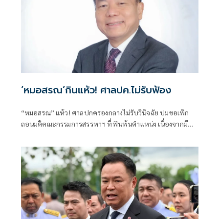
‘หมอสรณ’กินแห้ว! ศาลปค.ไม่รับฟ้อง
“หมอสรณ” แห้ว! ศาลปกครองกลางไม่รับวินิจฉัย ปมขอเพิก
ถอนมติคณะกรรมการสรรหาฯ ที่ฟันพ้นตำแหน่ง เนื่องจากมี
ลักษณะต้องห้ามและขาดคุณสมบัติมาตั้งแต่ต้น