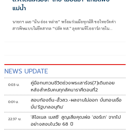
แม่นํ้า
นายกฯ เผย “มิน อ่อง หล่าย” พร้อมร่วมมือทุกมิติ ขอไทยวัดค่า
สารพิษแบบไม่ยึดสากล “ปลัด ทส.” ลุยตามทีโออาร์ภายใน
ส.ค.นี้ “เด็กส้ม” ซัดปูพรมแดงรับเป็นจุดต่ำที่สุดของยุทธศาสตร์
การทูตไทยบนเวทีโลก
NEWS UPDATE
คู่มือทบทวนชีวิตช่วงพระเสาร์จร(7)เดินถอย
0:03 น.
หลังสำหรับคนทุกลัคนาราศีตอนที่2
สอบท้องถิ่น-ฮั้วสว.-ผลงานไม่ออก บั่นทอนเชื่อ
0:01 น.
มั่น'รัฐบาลอนุทิน'
'ลิโอเนล เมสซี' สูญเสียคุณพ่อ 'ฮอร์เก' จากไป
22:37 น.
อย่างสงบในวัย 68 ปี