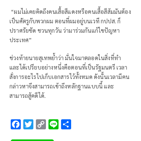
“ผมไม่เคยคิดถึงคนเสื้อสีแดงหรือคนเสื้อสีส้มมันต้อง
เป็นศัตรูกับพวกผม ตอนที่ผมอยู่บนเวที กปปส. ก็
ปราศรัยชัด ชวนทุกวัน ว่ามาร่วมกันแก้ไขปัญหา
ประเทศ”
ช่วงท้ายนายสุเทพย้ำว่า มั่นใจมาตลอดในสิ่งที่ทำ
และได้เปรียบอย่างหนึ่งคือตอนที่เป็นรัฐมนตรี เวลา
สั่งการอะไรไปเก็บเอกสารไว้ทั้งหมด ดังนั้นเวลามีคน
กล่าวหาจึงสามารถเข้าถึงหลักฐานแบบนี้ และ
สามารถสู้คดีได้.
F
T
C
Li
S
ac
wi
o
n
h