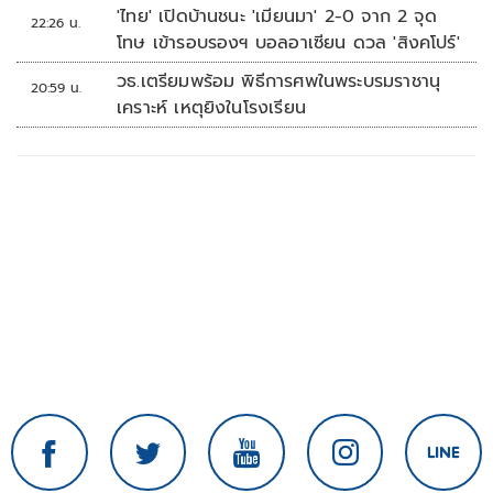
'ไทย' เปิดบ้านชนะ 'เมียนมา' 2-0 จาก 2 จุด
22:26 น.
โทษ เข้ารอบรองฯ บอลอาเซียน ดวล 'สิงคโปร์'
วธ.เตรียมพร้อม พิธีการศพในพระบรมราชานุ
20:59 น.
เคราะห์ เหตุยิงในโรงเรียน