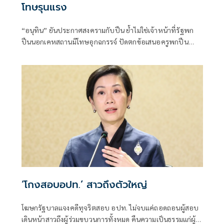
โทษรุนแรง
“อนุทิน” ยันประกาศสงครามกับปืน ย้ำไม่ใช่เจ้าหน้าที่รัฐพก
ปืนนอกเคหสถานมีโทษอุกฉกรรจ์ ปัดตกข้อเสนอครูพกปืน
ป้องกันตัว เหตุไม่ใช่เจ้าพนักงาน ลั่นปืนถูกขโมยไปก่อเหตุ
เจ้าของเป็นผู้ต้องหาร่วม
‘โกงสอบอปท.’ สาวถึงตัวใหญ่
โฆษกรัฐบาลแจงคดีทุจริตสอบ อปท. ไม่จบแค่ถอดถอนผู้สอบ
เดินหน้าสาวถึงผู้ร่วมขบวนการทั้งหมด คืนความเป็นธรรมแก่ผู้