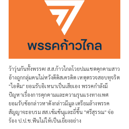
ว้าวุ่นกันทั้งพรรค! ส.ส.ก้าวไกลโวยปมแชตคุกคามสาว
อ้างถูกกลุ่มคนไม่หวังดีดิสเครดิต เหตุตรวจสอบทุจริต
"ไอติม" ยอมรับอิเหนาเป็นเสียเอง พรรคกำลังมี
ปัญหาเรื่องการคุกคามและความรุนแรงทางเพศ
ยอมรับข้อกล่าวหาดังกล่าวมีมูล เตรียมล้างพรรค
สัญญาจะอบรม สส.เข้มข้นและถี่ขึ้น "ศรีสุรรณ" จ่อ
ร้อง ป.ป.ช.ฟันไม่ให้เป็นเยี่้ยงอย่าง