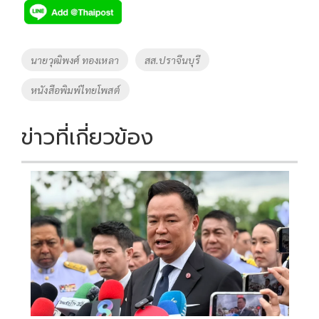
e
tt
p
e
ar
b
er
y
e
o
Li
Tags
นายวุฒิพงศ์ ทองเหลา
สส.ปราจีนบุรี
o
n
หนังสือพิมพ์ไทยโพสต์
k
k
ข่าวที่เกี่ยวข้อง