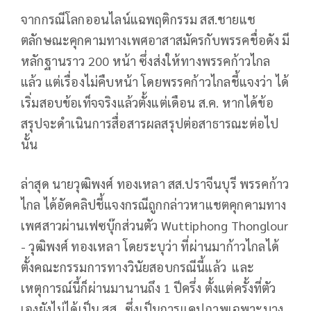
จากกรณีโลกออนไลน์แฉพฤติกรรม สส.ชายแช
ตลักษณะคุกคามทางเพศอาสาสมัครกับพรรคชื่อดัง มี
หลักฐานราว 200 หน้า ซึ่งส่งให้ทางพรรคก้าวไกล
แล้ว แต่เรื่องไม่คืบหน้า โดยพรรคก้าวไกลชี้แจงว่า ได้
เริ่มสอบข้อเท็จจริงแล้วตั้งแต่เดือน ส.ค. หากได้ข้อ
สรุปจะดำเนินการสื่อสารผลสรุปต่อสาธารณะต่อไป
นั้น
ล่าสุด นายวุฒิพงศ์ ทองเหลา สส.ปราจีนบุรี พรรคก้าว
ไกล ได้อัดคลิปชี้แจงกรณีถูกกล่าวหาแชตคุกคามทาง
เพศสาวผ่านเฟซบุ๊กส่วนตัว Wuttiphong Thonglour
- วุฒิพงศ์ ทองเหลา โดยระบุว่า ที่ผ่านมาก้าวไกลได้
ตั้งคณะกรรมการทางวินัยสอบกรณีนี้แล้ว และ
เหตุการณ์นี้ก็ผ่านมานานถึง 1 ปีครึ่ง ตั้งแต่ครั้งที่ตัว
เองยังไม่ได้เป็น สส. ซึ่งเป็นการแคปภาพเฉพาะบาง