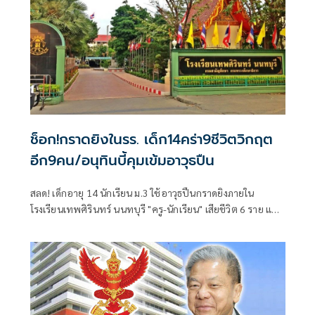
ช็อก!กราดยิงในรร. เด็ก14คร่า9ชีวิตวิกฤต
อีก9คน/อนุทินบี้คุมเข้มอาวุธปืน
สลด! เด็กอายุ 14 นักเรียน ม.3 ใช้อาวุธปืนกราดยิงภายใน
โรงเรียนเทพศิรินทร์ นนทบุรี "ครู-นักเรียน" เสียชีวิต 6 ราย และ
บาดเจ็บอื้อ ก่อนยิงตัวเองดับ พบยังก่อเหตุยิงปู่-ย่าที่บ้านพัก