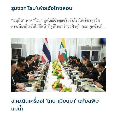
รุมจวก‘โรม’เพ้อเจ้อโกงสอบ
“อนุทิน” ฟาด “โรม” พูดไม่มีข้อมูลจริง จับโยงให้เอี่ยวทุจริต
สอบท้องถิ่น ยันไม่มีหน้าที่ดูทีโออาร์ “วรศิษฎ์” ตอก พูดข้อเท็จ
จริงไม่ครบ
ส.ค.เดินเครื่อง! ‘ไทย-เมียนมา’ แก้มลพิษ
แม่นํ้า