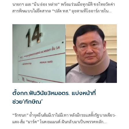
นายกฯ เผย “มิน อ่อง หล่าย” พร้อมร่วมมือทุกมิติ ขอไทยวัดค่า
สารพิษแบบไม่ยึดสากล “ปลัด ทส.” ลุยตามทีโออาร์ภายใน
ส.ค.นี้ “เด็กส้ม” ซัดปูพรมแดงรับเป็นจุดต่ำที่สุดของยุทธศาสตร์
การทูตไทยบนเวทีโลก
ตั้งกก.ฟันวินัย3หมอตร. แบ่งหน้าที่
ช่วย‘ทักษิณ’
“รักชนก” ย้ำจุดยืนส้มมีเราไม่มีเทา หลังมีกระแสตั้งรัฐบาลเขียว-
แดง-ส้ม “มาร์ค” โนคอมเมนต์ ฝันกลับมาเป็นพรรคหลัก
“ผบ.ตร.” ตั้งกรรมการสอบ