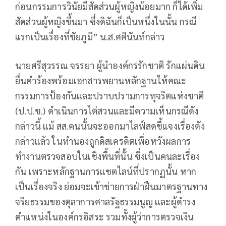
ก่อนกรรมการวินัยมีสัดส่วนผู้หญิงน้อยมาก ก็ได้เพิ่ม
สัดส่วนผู้หญิงขึ้นมา ซึ่งดิฉันก็เป็นหนึ่งในนั้น กรณี
แรกเป็นเรื่องที่ชัยภูมิ” น.ส.ศศินันท์กล่าว
นายศรีสุวรรณ จรรยา ผู้นำองค์กรรักชาติ รักแผ่นดิน
ยื่นคำร้องพร้อมเอกสารพยานหลักฐานให้คณะ
กรรมการป้องกันและปราบปรามการทุจริตแห่งชาติ
(ป.ป.ช.) ดำเนินการไต่สวนและมีความเห็นกรณีดัง
กล่าวนี้ แม้ สส.คนนั้นจะออกมาไลฟ์สดชี้แจงเรื่องดัง
กล่าวแล้ว ในทำนองถูกดิสเครดิตเพื่อหวังผลการ
ทำงานตรวจสอบในเชิงพื้นที่นั้น ซึ่งเป็นคนละเรื่อง
กัน เพราะหลักฐานการแชตไลน์ที่ปรากฏนั้น หาก
เป็นเรื่องจริง ย่อมจะเข้าข่ายการฝ่าฝืนมาตรฐานทาง
จริยธรรมของตุลาการศาลรัฐธรรมนูญ และผู้ดำรง
ตำแหน่งในองค์กรอิสระ รวมทั้งผู้ว่าการตรวจเงิน