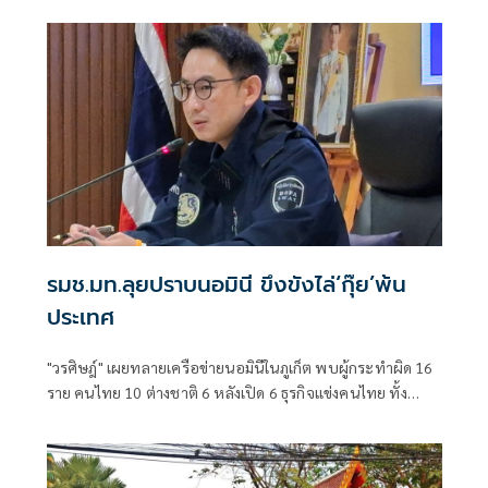
รมช.มท.ลุยปราบนอมินี ขึงขังไล่‘กุ๊ย’พ้น
ประเทศ
"วรศิษฎ์" เผยทลายเครือข่ายนอมินีในภูเก็ต พบผู้กระทำผิด 16
ราย คนไทย 10 ต่างชาติ 6 หลังเปิด 6 ธุรกิจแข่งคนไทย ทั้ง
โรงเรียนนานาชาติ-รถเช่า-ร้านอาหาร