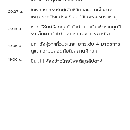
ในหลวง ทรงรับผู้เสียชีวิตและบาดเจ็บจาก
20:27 น.
เหตุกราดยิงในโรงเรียน ไว้ในพระบรมราชานุ
เคราะห์
ชาวบุรีรัมย์ร้องทุกข์ น้ำท่วมนาข้าวซ้ำซากทุกปี
20:13 น.
รถเล็กผ่านไม่ได้ วอนหน่วยงานเร่งแก้ไข
มท. สั่งผู้ว่าฯทั่วประเทศ ยกระดับ 4 มาตรการ
19:06 น.
ดูแลความปลอดภัยในสถานศึกษา
19:00 น.
ปืน..!! | ห้องข่าวไทยโพสต์สุดสัปดาห์