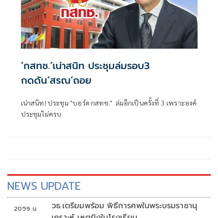
‘กสทช.’เน่าสนิท ประชุมล่มรอบ3
กดดัน‘สรณ’ถอย
เน่าสนิท! ประชุม "บอร์ด กสทช." ล่มอีกเป็นครั้งที่ 3 เพราะองค์
ประชุมไม่ครบ
NEWS UPDATE
วธ.เตรียมพร้อม พิธีการศพในพระบรมราชานุ
20:59 น.
เคราะห์ เหตุยิงในโรงเรียน