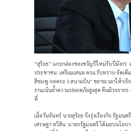
“สุริยะ” แกะกล่องของขวัญปีใหม่รับปีมังกร
ประชาชน เตรียมเสนอ ครม.รับทราบ จัดเต็มเ
สีชมพู-จอดรถ 3 สนามบิน" ขยายเวลาให้บริกา
งานเน้นย้ำความปลอดภัยสูงสุด คืนผิวจราจ
ที่
เมื่อวันจันทร์ นายสุริยะ จึงรุ่งเรืองกิจ รั
เศรษฐา ทวีสิน นายกรัฐมนตรี ได้มอบนโยบาย