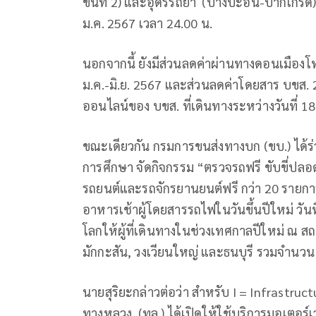
ขั้นที่ 2) และอุดรรัถยา (บางปะอิน-ปากเกร็ด) ต
ม.ค. 2567 เวลา 24.00 น.
นอกจากนี้ ยังมีส่วนลดค่าผ่านทางดอนเมืองโทล
ม.ค.-มิ.ย. 2567 และส่วนลดค่าโดยสาร บขส. 2
ออนไลน์ของ บขส. ที่เดินทางระหว่างวันที่ 18
ขณะเดียวกัน กรมการขนส่งทางบก (ขบ.) ได้ร
การศึกษา จัดกิจกรรม “ตรวจรถฟรี ขับขี่ปล
รถยนต์และรถจักรยานยนต์ฟรี กว่า 20 รายก
อาหารเช้าผู้โดยสารรถไฟในวันขึ้นปีใหม่ วันท
โลกให้ผู้ที่เดินทางในช่วงเทศกาลปีใหม่ ณ สถ
มักกะสัน, วงเวียนใหญ่ และธนบุรี รวมจำนวน
นายสุริยะกล่าวต่อว่า สำหรับ I = Infrastr
ทางหลวง (ทล.) ได้เปิดให้ใช้บริการมอเตอร