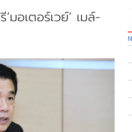
รี‘มอเตอร์เวย์’ เมล์-
N