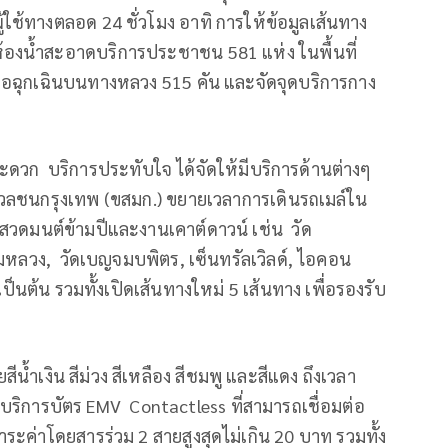
้ใช้ทางตลอด 24 ชั่วโมง อาทิ การให้ข้อมูลเส้นทาง
มห้องน้ำสะอาดบริการประชาชน 581 แห่ง ในพื้นที่
อฉุกเฉินบนทางหลวง 515 คัน และจัดจุดบริการกาง
สะดวก บริการประทับใจ ได้จัดให้มีบริการด้านต่างๆ
ลชนกรุงเทพ (ขสมก.) ขยายเวลาการเดินรถเมล์ใน
นสวดมนต์ข้ามปีและงานเคาต์ดาวน์ เช่น วัด
หลวง, วัดเบญจมบพิตร, เซ็นทรัลเวิลด์, ไอคอน
็นต้น รวมทั้งเปิดเส้นทางใหม่ 5 เส้นทาง เพื่อรองรับ
น้ำเงิน สีม่วง สีเหลือง สีชมพู และสีแดง ถึงเวลา
ห้บริการบัตร EMV Contactless ที่สามารถเชื่อมต่อ
ะค่าโดยสารร่วม 2 สายสูงสุดไม่เกิน 20 บาท รวมทั้ง