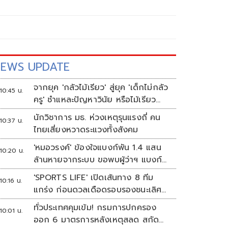
EWS UPDATE
จากยุค 'กลัวไม้เรียว' สู่ยุค 'เด็กไม่กลัว
10:45 น.
ครู' ชำแหละปัญหาวินัย หรือไม้เรียว
ต้องกลับมา?
นักวิชาการ มธ. ห่วงเหตุรุนแรงถี่ คน
10:37 น.
ไทยเสี่ยงหวาดระแวงทั้งสังคม
'หมอวรงค์' ข้องใจแบงก์พัน 1.4 แสน
10:20 น.
ล้านหายจากระบบ ขอพบผู้ว่าฯ แบงก์
ชาติ
'SPORTS LIFE' เปิดเส้นทาง 8 ทีม
10:16 น.
แกร่ง ก่อนดวลเดือดรอบรองชนะเลิศ
ศึก 'วอลเลย์บอลนักเรียน แชมป์
ทั่วประเทศคุมเข้ม! กรมการปกครอง
10:01 น.
กีฬา 7HD 2026'
ออก 6 มาตรการหลังเหตุสลด สกัด