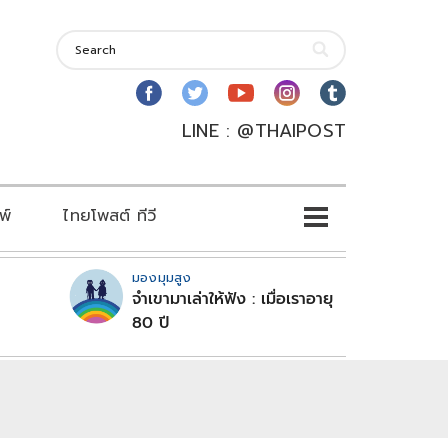
LINE : @THAIPOST
พ์
ไทยโพสต์ ทีวี
มองมุมสูง
จำเขามาเล่าให้ฟัง : เมื่อเราอายุ
80 ปี