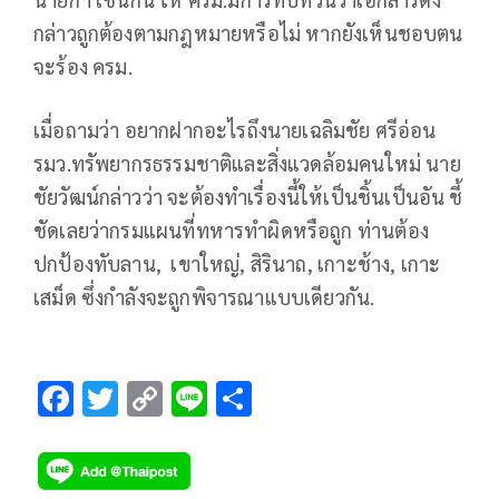
กล่าวถูกต้องตามกฎหมายหรือไม่ หากยังเห็นชอบตน
จะร้อง ครม.
เมื่อถามว่า อยากฝากอะไรถึงนายเฉลิมชัย ศรีอ่อน
รมว.ทรัพยากรธรรมชาติและสิ่งแวดล้อมคนใหม่ นาย
ชัยวัฒน์กล่าวว่า จะต้องทำเรื่องนี้ให้เป็นชิ้นเป็นอัน ชี้
ชัดเลยว่ากรมแผนที่ทหารทำผิดหรือถูก ท่านต้อง
ปกป้องทับลาน, เขาใหญ่, สิรินาถ, เกาะช้าง, เกาะ
เสม็ด ซึ่งกำลังจะถูกพิจารณาแบบเดียวกัน.
F
T
C
Li
S
ac
wi
o
n
h
e
tt
p
e
ar