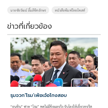
b
er
y
e
o
Li
Tags
นายชัยวัฒน์ ลิ้มลิขิตอักษร
หนังสือพิมพ์ไทยโพสต์
o
n
k
k
ข่าวที่เกี่ยวข้อง
รุมจวก‘โรม’เพ้อเจ้อโกงสอบ
“อนุทิน” ฟาด “โรม” พูดไม่มีข้อมูลจริง จับโยงให้เอี่ยวทุจริต