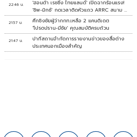
'ฮอนด้า เรซซิ่ง ไทยแลนด์' เปิดฉากร้อนแรง!
22:46 น.
'ชิพ-มิกซ์' กดเวลาติดหัวแถว ARRC สนาม 4
ที่มัลดาลิกา
ศึกชิงชัยผู้ว่ากกท.เหลือ 2 แคนดิเดต
21:57 น.
'โปรดปราน-มีชัย' คุณสมบัติครบถ้วน
ปากีสถานจำกัดการรายงานข่าวของสื่อต่าง
21:47 น.
ประเทศนอกเมืองสำคัญ