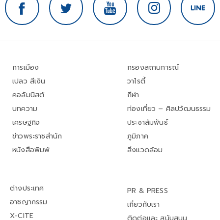
การเมือง
กรองสถานการณ์
เปลว สีเงิน
วาไรตี้
คอลัมนิสต์
กีฬา
บทความ
ท่องเที่ยว – ศิลปวัฒนธรรม
เศรษฐกิจ
ประชาสัมพันธ์
ข่าวพระราชสำนัก
ภูมิภาค
หนังสือพิมพ์
สิ่งแวดล้อม
ต่างประเทศ
PR & PRESS
อาชญากรรม
เกี่ยวกับเรา
X-CITE
ติดต่อและ สนับสนุน