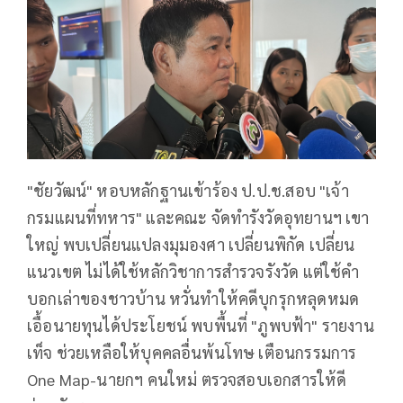
"ชัยวัฒน์" หอบหลักฐานเข้าร้อง ป.ป.ช.สอบ "เจ้า
กรมแผนที่ทหาร" และคณะ จัดทำรังวัดอุทยานฯ เขา
ใหญ่ พบเปลี่ยนแปลงมุมองศา เปลี่ยนพิกัด เปลี่ยน
แนวเขต ไม่ได้ใช้หลักวิชาการสำรวจรังวัด แต่ใช้คำ
บอกเล่าของชาวบ้าน หวั่นทำให้คดีบุกรุกหลุดหมด
เอื้อนายทุนได้ประโยชน์ พบพื้นที่ "ภูพบฟ้า" รายงาน
เท็จ ช่วยเหลือให้บุคคลอื่นพ้นโทษ เตือนกรรมการ
One Map-นายกฯ คนใหม่ ตรวจสอบเอกสารให้ดี