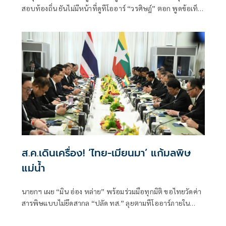
สอบท้องถิ่น ยันไม่มีหน้าที่ดูทีโออาร์ “วรศิษฎ์” ตอก พูดข้อเท็จ
จริงไม่ครบ
ส.ค.เดินเครื่อง! ‘ไทย-เมียนมา’ แก้มลพิษ
แม่นํ้า
นายกฯ เผย “มิน อ่อง หล่าย” พร้อมร่วมมือทุกมิติ ขอไทยวัดค่า
สารพิษแบบไม่ยึดสากล “ปลัด ทส.” ลุยตามทีโออาร์ภายใน
ส.ค.นี้ “เด็กส้ม” ซัดปูพรมแดงรับเป็นจุดต่ำที่สุดของยุทธศาสตร์
การทูตไทยบนเวทีโลก