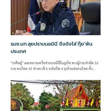
รมช.มท.ลุยปราบนอมินี ขึงขังไล่‘กุ๊ย’พ้น
ประเทศ
"วรศิษฎ์" เผยทลายเครือข่ายนอมินีในภูเก็ต พบผู้กระทำผิด 16
ราย คนไทย 10 ต่างชาติ 6 หลังเปิด 6 ธุรกิจแข่งคนไทย ทั้ง
โรงเรียนนานาชาติ-รถเช่า-ร้านอาหาร