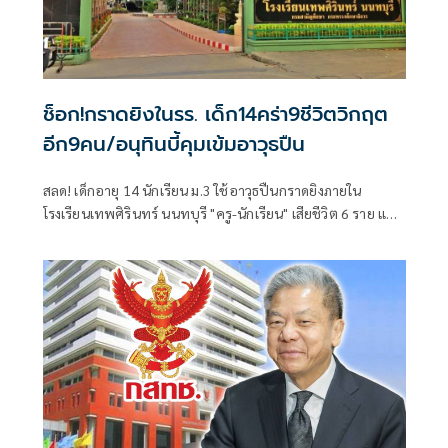
ช็อก!กราดยิงในรร. เด็ก14คร่า9ชีวิตวิกฤต
อีก9คน/อนุทินบี้คุมเข้มอาวุธปืน
สลด! เด็กอายุ 14 นักเรียน ม.3 ใช้อาวุธปืนกราดยิงภายใน
โรงเรียนเทพศิรินทร์ นนทบุรี "ครู-นักเรียน" เสียชีวิต 6 ราย และ
บาดเจ็บอื้อ ก่อนยิงตัวเองดับ พบยังก่อเหตุยิงปู่-ย่าที่บ้านพัก