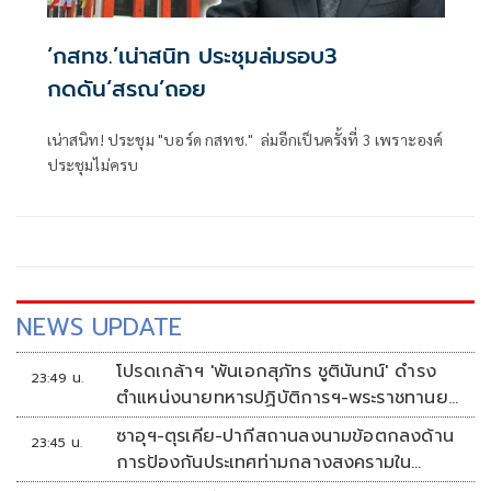
‘กสทช.’เน่าสนิท ประชุมล่มรอบ3
กดดัน‘สรณ’ถอย
เน่าสนิท! ประชุม "บอร์ด กสทช." ล่มอีกเป็นครั้งที่ 3 เพราะองค์
ประชุมไม่ครบ
NEWS UPDATE
โปรดเกล้าฯ 'พันเอกสุภัทร ชูตินันทน์' ดำรง
23:49 น.
ตำแหน่งนายทหารปฏิบัติการฯ-พระราชทานยศ
'พลตรี'
ซาอุฯ-ตุรเคีย-ปากีสถานลงนามข้อตกลงด้าน
23:45 น.
การป้องกันประเทศท่ามกลางสงครามใน
ภูมิภาค