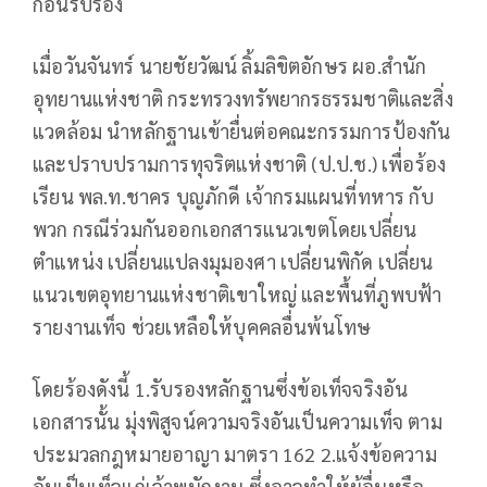
ก่อนรับรอง
เมื่อวันจันทร์ นายชัยวัฒน์ ลิ้มลิขิตอักษร ผอ.สำนัก
อุทยานแห่งชาติ กระทรวงทรัพยากรธรรมชาติและสิ่ง
แวดล้อม นำหลักฐานเข้ายื่นต่อคณะกรรมการป้องกัน
และปราบปรามการทุจริตแห่งชาติ (ป.ป.ช.) เพื่อร้อง
เรียน พล.ท.ชาคร บุญภักดี เจ้ากรมแผนที่ทหาร กับ
พวก กรณีร่วมกันออกเอกสารแนวเขตโดยเปลี่ยน
ตำแหน่ง เปลี่ยนแปลงมุมองศา เปลี่ยนพิกัด เปลี่ยน
แนวเขตอุทยานแห่งชาติเขาใหญ่ และพื้นที่ภูพบฟ้า
รายงานเท็จ ช่วยเหลือให้บุคคลอื่นพ้นโทษ
โดยร้องดังนี้ 1.รับรองหลักฐานซึ่งข้อเท็จจริงอัน
เอกสารนั้น มุ่งพิสูจน์ความจริงอันเป็นความเท็จ ตาม
ประมวลกฎหมายอาญา มาตรา 162 2.แจ้งข้อความ
อันเป็นเท็จแก่เจ้าพนักงาน ซึ่งอาจทำให้ผู้อื่นหรือ