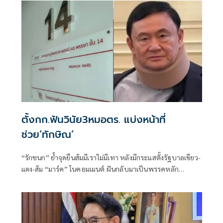
ตั้งกก.ฟันวินัย3หมอตร. แบ่งหน้าที่
ช่วย‘ทักษิณ’
“รักชนก” ย้ำจุดยืนส้มมีเราไม่มีเทา หลังมีกระแสตั้งรัฐบาลเขียว-
แดง-ส้ม “มาร์ค” โนคอมเมนต์ ฝันกลับมาเป็นพรรคหลัก
“ผบ.ตร.” ตั้งกรรมการสอบ