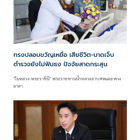
ทรงปลอบขวัญเหยื่อ เสียชีวิต-บาดเจ็บ
ตำรวจยังไม่ฟันธง ปัจจัยสาดกระสุน
"ในหลวง-พระราชินี" พระราชทานน้ำหลวงอาบศพและพวง
มาลา