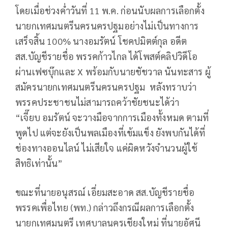
โดยเมื่อช่วงค่ำวันที่ 11 พ.ค. ก่อนนับผลการเลือกตั้ง
นายกเทศมนตรีนครนครปฐมอย่างไม่เป็นทางการ
เสร็จสิ้น 100% นางอมรัตน์ โชคปมิตต์กุล อดีต
สส.บัญชีรายชื่อ พรรคก้าวไกล ได้โพสต์คลิปวิดีโอ
ผ่านเฟซบุ๊กและ X พร้อมกับนายชัชวาล นันทะสาร ผู้
สมัครนายกเทศมนตรีนครนครปฐม หลังทราบว่า
พรรคประชาชนไม่สามารถคว้าชัยชนะได้ว่า
“เจี๊ยบ อมรัตน์ จะวางมือจากการเมืองทั้งหมด ตามที่
พูดไป แต่จะยังเป็นพลเมืองที่เข้มแข็ง ยังพบกันได้ที่
ช่องทางออนไลน์ ไม่เสียใจ แค่ผิดหวังจำนวนผู้ใช้
สิทธิเท่านั้น”
ขณะที่นายอนุสรณ์ เอี่ยมสะอาด สส.บัญชีรายชื่อ
พรรคเพื่อไทย (พท.) กล่าวถึงกรณีผลการเลือกตั้ง
นายกเทศมนตรี เทศบาลนครเชียงใหม่ ที่นายอัศนี