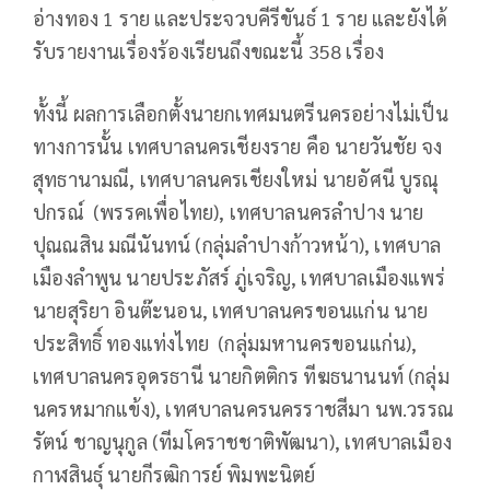
อ่างทอง 1 ราย และประจวบคีรีขันธ์ 1 ราย และยังได้
รับรายงานเรื่องร้องเรียนถึงขณะนี้ 358 เรื่อง
ทั้งนี้ ผลการเลือกตั้งนายกเทศมนตรีนครอย่างไม่เป็น
ทางการนั้น เทศบาลนครเชียงราย คือ นายวันชัย จง
สุทธานามณี, เทศบาลนครเชียงใหม่ นายอัศนี บูรณุ
ปกรณ์ (พรรคเพื่อไทย), เทศบาลนครลำปาง นาย
ปุณณสิน มณีนันทน์ (กลุ่มลำปางก้าวหน้า), เทศบาล
เมืองลำพูน นายประภัสร์ ภู่เจริญ, เทศบาลเมืองแพร่
นายสุริยา อินต๊ะนอน, เทศบาลนครขอนแก่น นาย
ประสิทธิ์ ทองแท่งไทย (กลุ่มมหานครขอนแก่น),
เทศบาลนครอุดรธานี นายกิตติกร ทีฆธนานนท์ (กลุ่ม
นครหมากแข้ง), เทศบาลนครนครราชสีมา นพ.วรรณ
รัตน์ ชาญนุกูล (ทีมโคราชชาติพัฒนา), เทศบาลเมือง
กาฬสินธุ์ นายกีรฒิการย์ พิมพะนิตย์