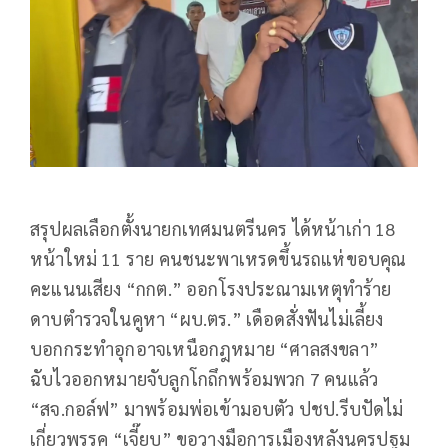
สรุปผลเลือกตั้งนายกเทศมนตรีนคร ได้หน้าเก่า 18
หน้าใหม่ 11 ราย คนชนะพาเหรดขึ้นรถแห่ขอบคุณ
คะแนนเสียง “กกต.” ออกโรงประณามเหตุทำร้าย
ดาบตำรวจในคูหา “ผบ.ตร.” เดือดสั่งฟันไม่เลี้ยง
บอกกระทำอุกอาจเหนือกฎหมาย “ศาลสงขลา”
ฉับไวออกหมายจับลูกโกถึกพร้อมพวก 7 คนแล้ว
“สจ.กอล์ฟ” มาพร้อมพ่อเข้ามอบตัว ปชป.รีบปัดไม่
เกี่ยวพรรค “เจี๊ยบ” ขอวางมือการเมืองหลังนครปฐม