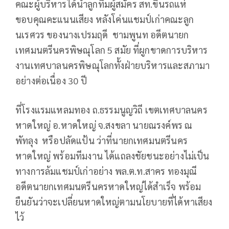
คณะผู้บริหารได้นำลูกทีมผู้สมัคร สท.ขึ้นรถแห่
ขอบคุณคะแนนเสียง หลังโค่นแชมป์เก่าคณะลูก
นเรศวร ของนางเปรมฤดี ชามพูนท อดีตนายก
เทศมนตรีนครพิษณุโลก 5 สมัย ที่ผูกขาดการบริหาร
งานเทศบาลนครพิษณุโลกทั้งฝ่ายบริหารและสภามา
อย่างต่อเนื่อง 30 ปี
ที่โรงแรมแหลมทอง ถ.ธรรมนูญวิถี เขตเทศบาลนคร
หาดใหญ่ อ.หาดใหญ่ จ.สงขลา นายณรงค์พร ณ
พัทลุง หรือปลัดแป้น ว่าที่นายกเทศมนตรีนคร
หาดใหญ่ พร้อมทีมงาน ได้แถลงชัยชนะอย่างไม่เป็น
ทางการล้มแชมป์เก่าอย่าง พล.ต.ท.สาคร ทองมุณี
อดีตนายกเทศมนตรีนครหาดใหญ่ได้สําเร็จ พร้อม
ยืนยันว่าจะเปลี่ยนหาดใหญ่ตามนโยบายที่ได้หาเสียง
ไว้