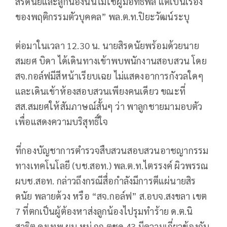
สิรดนัยและลูกน้องนั้นไม่ใช่ผู้มีอิทธิพล แต่เป็นเรื่อง
ของพฤติกรรมตัวบุคคล” พล.ต.ท.ปิยะวัฒน์ระบุ
ต่อมาในเวลา 12.30 น. นายสิรดนัยพร้อมด้วยนาย
สมยศ บิดา ได้เดินทางเข้าพบพนักงานสอบสวน โดย
สจ.กอล์ฟมีสีหน้าเรียบเฉย ไม่แสดงอาการกังวลใดๆ
และเดินเข้าห้องสอบสวนเพียงคนเดียว ขณะที่
สส.สมยศให้สัมภาษณ์สั้นๆ ว่า พาลูกชายมามอบตัว
เพื่อแสดงความบริสุทธิ์ใจ
ที่กองบัญชาการตำรวจสืบสวนสอบสวนอาชญากรรม
ทางเทคโนโลยี (บช.สอท.) พล.ต.ท.ไตรรงค์ ผิวพรรณ
ผบช.สอท. กล่าวถึงกรณีสื่อกำลังมีการตีแผ่นายสิร
ดนัย พลายด้วง หรือ “สจ.กอล์ฟ” ส.อบจ.สงขลา เขต
7 ที่ตกเป็นผู้ต้องหาส่งลูกน้องไปรุมทำร้าย ด.ต.นิ
สาธิต คงเทพ ผบ.หมู่ กก.ตชด.43 มีความเกี่ยวข้องกับ