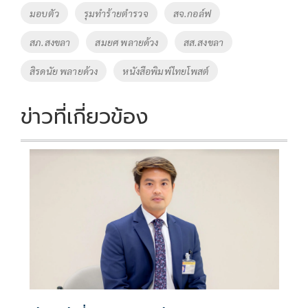
o
Li
Tags
มอบตัว
รุมทำร้ายตำรวจ
สจ.กอล์ฟ
o
n
สภ.สงขลา
สมยศ พลายด้วง
สส.สงขลา
k
k
สิรดนัย พลายด้วง
หนังสือพิมพ์ไทยโพสต์
ข่าวที่เกี่ยวข้อง