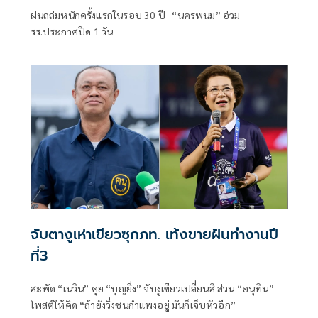
ฝนถล่มหนักครั้งแรกในรอบ 30 ปี “นครพนม” อ่วม
รร.ประกาศปิด 1 วัน
จับตางูเห่าเขียวซุกภท. เท้งขายฝันทำงานปี
ที่3
สะพัด “เนวิน” คุย “บุญยิ่ง” จับงูเขียวเปลี่ยนสี ส่วน “อนุทิน”
โพสต์ให้คิด “ถ้ายังวิ่งชนกำแพงอยู่ มันก็เจ็บหัวอีก”