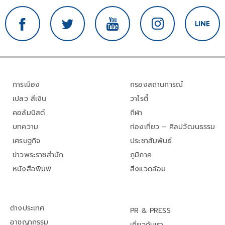
การเมือง
กรองสถานการณ์
เปลว สีเงิน
วาไรตี้
คอลัมนิสต์
กีฬา
บทความ
ท่องเที่ยว – ศิลปวัฒนธรรม
เศรษฐกิจ
ประชาสัมพันธ์
ข่าวพระราชสำนัก
ภูมิภาค
หนังสือพิมพ์
สิ่งแวดล้อม
ต่างประเทศ
PR & PRESS
อาชญากรรม
เกี่ยวกับเรา