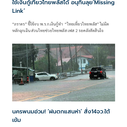
ใช้เงินกู้เที่ยวไทยพลัสได้ อนุทินลุย‘Missing
Link’
“ภราดร” ชี้ใช้งบ พ.ร.ก.เงินกู้ทำ “ไทยเที่ยวไทยพลัส” ไม่ผิด
หลักฉุกเฉิน ส่วนไทยช่วยไทยพลัส เฟส 2 รอคลังตัดสินใจ
นครพนมอ่วม! ‘ฝนตกแสนห่า’ สั่ง14จว.ใต้
เข้ม