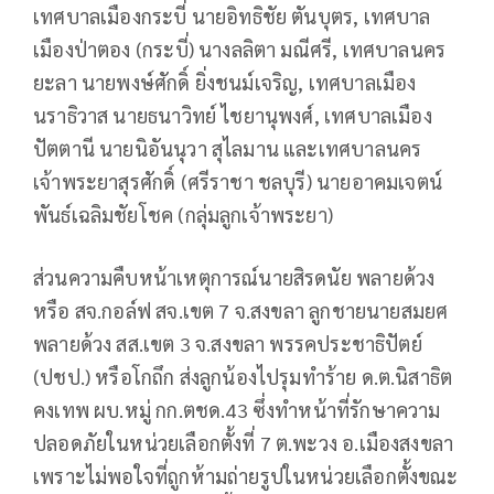
เทศบาลเมืองกระบี่ นายอิทธิชัย ตันบุตร, เทศบาล
เมืองป่าตอง (กระบี่) นางลลิตา มณีศรี, เทศบาลนคร
ยะลา นายพงษ์ศักดิ์ ยิ่งชนม์เจริญ, เทศบาลเมือง
นราธิวาส นายธนาวิทย์ ไชยานุพงศ์, เทศบาลเมือง
ปัตตานี นายนิอันนุวา สุไลมาน และเทศบาลนคร
เจ้าพระยาสุรศักดิ์ (ศรีราชา ชลบุรี) นายอาคมเจตน์
พันธ์เฉลิมชัยโชค (กลุ่มลูกเจ้าพระยา)
ส่วนความคืบหน้าเหตุการณ์นายสิรดนัย พลายด้วง
หรือ สจ.กอล์ฟ สจ.เขต 7 จ.สงขลา ลูกชายนายสมยศ
พลายด้วง สส.เขต 3 จ.สงขลา พรรคประชาธิปัตย์
(ปชป.) หรือโกถึก ส่งลูกน้องไปรุมทำร้าย ด.ต.นิสาธิต
คงเทพ ผบ.หมู่ กก.ตชด.43 ซึ่งทำหน้าที่รักษาความ
ปลอดภัยในหน่วยเลือกตั้งที่ 7 ต.พะวง อ.เมืองสงขลา
เพราะไม่พอใจที่ถูกห้ามถ่ายรูปในหน่วยเลือกตั้งขณะ