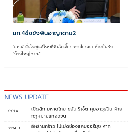
มท.4ขึงขังฟันอาญาดาบ2
"มท.4" ลั่นใหญ่แค่ไหนก็ฟันไม่เลี้ยง หากโกงสอบท้องถิ่น รับ
"บ้านใหญ่-ขรก."
NEWS UPDATE
เปิดลึก มหาดไทย ขยับ รีเซ็ต คุมอาวุธปืน ฝ่าย
0:01 น.
กฎหมายแทงสวน
อิหร่านกร้าว ไม่เปิดช่องแคบฮอร์มุซ หาก
21:24 น.