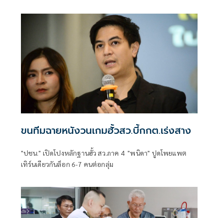
ขนทีมฉายหนังวนเกมฮั้วสว.บี้กกต.เร่งสาง
"ปชน." เปิดโปงหลักฐานฮั้ว สว.ภาค 4 "พนิดา" ปูดโพยแพต
เทิร์นเดียวกันล็อก 6-7 คนต่อกลุ่ม