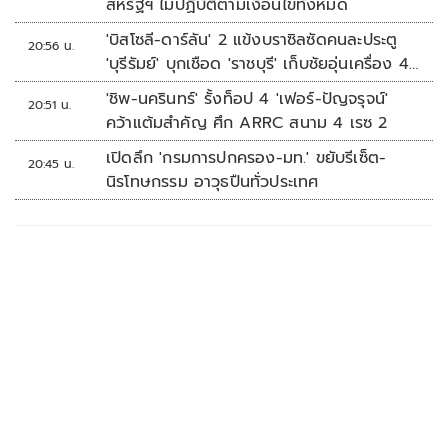
สหรัฐฯ ไม่ปฏิบัติตามเงื่อนไขทั้งหมด
'บิสโซลี-ดาร์ลัน' 2 แข้งบราซิลซัดคนละประตู
20:56 น.
'บุรีรัมย์' บุกเชือด 'ราชบุรี' เก็บชัยอุ่นเครื่อง 4
นัดรวด
'ชิพ-นครินทร์' รั้งท็อป 4 'เฟอร์-ปัญจรุจน์'
20:51 น.
คว้าแต้มสำคัญ ศึก ARRC สนาม 4 เรซ 2
เปิดลึก 'กรมการปกครอง-มท.' ขยับรีเซ็ต-
20:45 น.
นิรโทษกรรม อาวุธปืนทั่วประเทศ