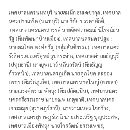
เทศบาลนครนนทบุรี นายสมนึก ธนเดชากุล, เทศบาล
นครปากเกร็ด (นนทบุรี) นายวิชัย บรรดาศักดิ์,
เทศบาลนครนครสวรรค์ นายจิตตเกษมณ์ นิโรจน์ธน
รัฐ (ทีมพัฒนาบ้านเมือง), เทศบาลนครนครปฐม :
นายสมโชค พงษ์ขวัญ (กลุ่มสันติธรรม), เทศบาลนคร
รังสิต ร.ต.อ.ตรีลุพธ์ ธูปกระจ่าง, เทศบาลตำบลธัญบุรี
(ปทุมธานี) นางยุพเยาว์ หลีนวรัตน์ (ทีมธัญญ
ก้าวหน้า), เทศบาลนครภูเก็ต นายศุภโชค ละออง
เพชร (ทีมรักภูเก็ต), เทศบาลนครหาดใหญ่ (สงขลา)
นายณรงค์พร ณ พัทลุง (ทีมปลัดแป้น), เทศบาลนคร
นครศรีธรรมราช นายกณพ เกตุชาติ, เทศบาลนคร
เกาะสมุย (สุราษฎร์ธานี) นายรามเนตร ใจกว้าง,
เทศบาลนครสุราษฎร์ธานี นายประเสริฐ บุญประสพ,
เทศบาลเมืองพัทลุง นายไกรวัฒน์ ธรรมเพชร,