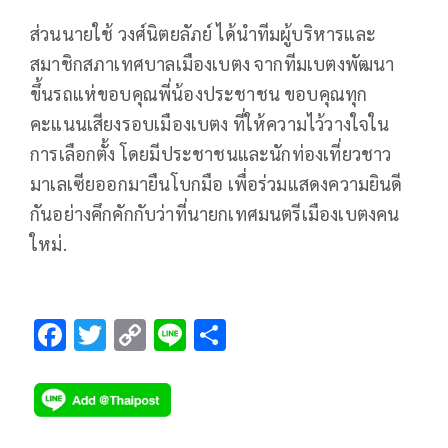
ส่วนนายใช้ วงศ์นิตยลัภย์ ได้นำทีมผู้บริหารและ
สมาชิกสภาเทศบาลเมืองเบตง จากทีมเบตงพัฒนา
ขึ้นรถแห่ขอบคุณพี่น้องประชาชน ขอบคุณทุก
คะแนนเสียงรอบเมืองเบตง ที่ให้ความไว้วางใจใน
การเลือกตั้ง โดยมีประชาชนและนักท่องเที่ยวชาว
มาเลเซียออกมายืนโบกมือ เพื่อร่วมแสดงความยินดี
กันอย่างคึกคักกับว่าที่นายกเทศมนตรีเมืองเบตงคน
ใหม่.
F
T
C
Li
S
ac
wi
o
n
h
e
tt
p
e
ar
b
er
y
e