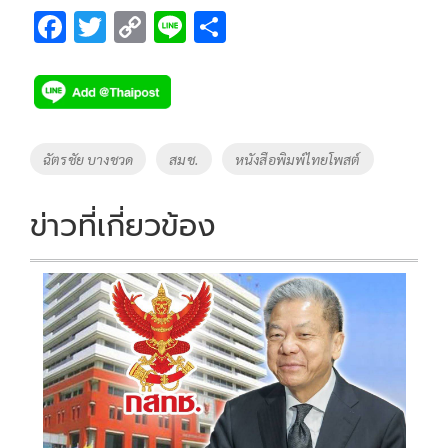
F
T
C
Li
S
ac
wi
o
n
h
e
tt
p
e
ar
b
er
y
e
o
Li
Tags
ฉัตรชัย บางชวด
สมช.
หนังสือพิมพ์ไทยโพสต์
o
n
k
k
ข่าวที่เกี่ยวข้อง