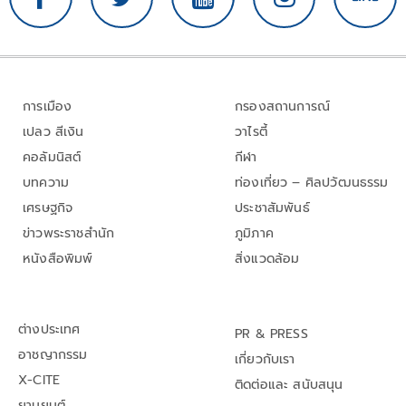
การเมือง
กรองสถานการณ์
เปลว สีเงิน
วาไรตี้
คอลัมนิสต์
กีฬา
บทความ
ท่องเที่ยว – ศิลปวัฒนธรรม
เศรษฐกิจ
ประชาสัมพันธ์
ข่าวพระราชสำนัก
ภูมิภาค
หนังสือพิมพ์
สิ่งแวดล้อม
ต่างประเทศ
PR & PRESS
อาชญากรรม
เกี่ยวกับเรา
X-CITE
ติดต่อและ สนับสนุน
ยานยนต์