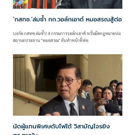
‘กสทช.’ล่มซํ้า กก.วอล์กเอาต์ หมอสรณสู้ต่อ
บอร์ด กสทช.ล่มซ้ำ! 4 กรรมการวอล์กเอาต์ หวั่นผิดกฎหมายปม
สถานะประธาน "หมอสรณ" ยันทำหน้าที่ต่อ
นัดผู้แทนพิเศษดับไฟใต้ วิสามัญโจรยิง