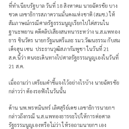
ที่ทำเนียบรัฐบาล วันที่ 18 สิงหาคม นายฉัตรชัย บาง
ชวด เลขาธิการสภาความมั่นคงแห่งชาติ (สมช.) ให้
สัมภาษณ์กรณีศาลรัฐธรรมนูญเรียกไปไต่สวนใน
ฐานะพยาน คดีคลิปเสียงสนทนาระหว่าง น.ส.แพทอง
ธาร ชินวัตร นายกรัฐมนตรีและ รมว.วัฒนธรรม กับสม
เด็จฮุน เซน ประธานวุฒิสภากัมพูชา ในวันที่ 21
ส.ค.นี้ว่า ตนจะเดินทางไปศาลรัฐธรรมนูญเองในวันที่
21 ส.ค.
เมื่อถามว่า เตรียมคำชี้แจงไว้อย่างไรบ้าง นายฉัตรชัย
กล่าวว่า ต้องรอฟังในวันนั้น
ด้าน นพ.พรหมินทร์ เลิศสุริย์เดช เลขาธิการนายกฯ
กล่าวถึงกรณี น.ส.แพทองธารจะไปให้การต่อศาล
รัฐธรรมนูญเองหรือไม่ว่า ให้รอถามนายกฯ เอง