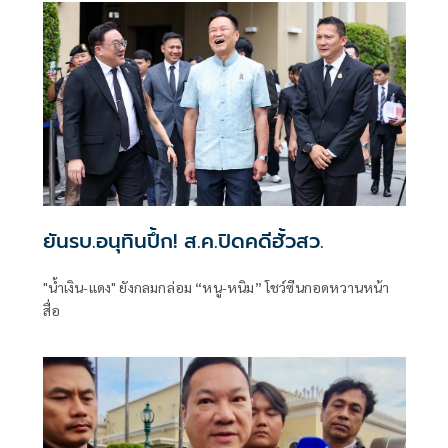
ยันรบ.อนุทินปึ้ก! ส.ค.ปิดคดีฮั้วสว.
"น้ำเงิน-แดง" ยังกลมกล่อม “หนู-หนิม” โชว์ซีนกอดหวานหน้า
สื่อ