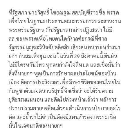
ที่รัฐสภา นายวิสุทธิ์​ ไชย​ณ​รุณ​ สส.บัญชีรายชื่อ พรรค
เพื่อไทย ในฐานะประธานคณะกรรมการประสานงาน
พรรคร่วมรัฐบาล (วิปรัฐบาล) กล่าวปฏิเสธว่า ไม่มี​
สส.ของพรรคเพื่อไทย​คนใดกังวลต่อกรณีที่ศาล
รัฐธรรมนูญจะวินิจฉัยคดีคลิปเสียงสนทนาระหว่างนา
ยกฯ กับสมเด็จฮุน เซน​ ในวันที่​ 29 สิงหาคมนี้​ ยืนยัน
ไม่มีใครหวั่นไหว​ ทุกคนกำลังใจดีหมด​ และเชื่อมั่น​ว่า
สิ่งที่นายกฯ พูดเป็นการรักษาผลประโยชน์ของบ้าน
เมือง คือการประวิงเวลาเพื่อรักษาชีวิตของคนไทยใน
กัมพูชา​ด้วยเจตนาบริสุทธิ์ จึงเชื่อว่าจะได้รับความ
ยุติธรรมแน่นอน​ และคิดไปล่วงหน้าแล้วว่า หลังการ
ปราบปรามยาเสพติดแล้ว​จะดำเนินการนโยบายอะไร
ต่อ และย้ำว่า​ไม่จำเป็นต้องมีแผนสำรอง​ เพราะเชื่อ
มั่นในเจตนาดีของนายกฯ