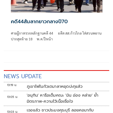
คดี44ส้มลากยาวกลางปี70
ศาลฎีกาตรวจหลักฐานคดี 44 อดีต สส.ก้าวไกล ไต่สวนพยาน
ปากสุดท้าย 18 พ.ค.ปีหน้า
NEWS UPDATE
13:19 น.
ภูเขาไฟในกัวเตมาลาหยุดปะทุแล้ว
'อนุทิน' หารือเต็มคณะ 'มิน อ่อง หล่าย' ย้ำ
13:05 น.
มิตรภาพ-ความไว้เนื้อเชื่อใจ
เจอแล้ว ชาวประมงคุระบุรี ลอยคอมากับ
13:03 น.