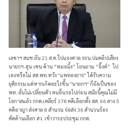
เลขาฯ สมช.ยัน 21 ส.ค.ไปแจงศาล รธน.ปมคลิปเสียง
นายกฯ-ฮุน เซน ด้าน “หมอมิ้ง” โยนถาม “อิ๊งค์” ไป
เองหรือไม่ สส.พท.หวัง "แพทองธาร" ได้รับความ
ยุติธรรม แต่หากเกิดอะไรขึ้น "นายกฯ" ก็ยังเป็นของ
พท. ลั่นไม่เปลี่ยนตัว คนอื่นรอไปก่อน สมัยนี้คุณไม่มี
โอกาสแล้ว กกต.เคลียร์ 378 คดีเลือกตั้ง สส. 66 สาง 5
คดีอาญา ส่งศาล 8 สำนวน จ่อส่ง 36 สำนวนร้อง
คัดค้านเลือก สว. เข้าวาระประชุม กกต.