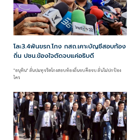
โละ3.4พันขรก.โกง กสถ.เคาะบัญชีสอบท้อง
ถิ่น ปชน.ข้องใจตัดจบแค่อธิบดี
"อนุทิน" ลั่นปมทุจริตโกงสอบท้องถิ่นจบคือจบ ลั่นไม่ปกป้อง
ใคร