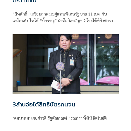
ตร.ตากใบ
“สีหศักดิ์”​ เตรียมถกคณะผู้แทน​พิเศษรัฐบาล​ 11 ส.ค. ขับ
เคลื่อนดับไฟใต้​ “บิ๊กราญ” นำทีมวิสามัญฯ 2 โจรใต้ที่ยิงตำรวจ
ตากใบเสียชีวิต "กอ.รมน." เดือด! สวน “ทวี”
3ล้านจ่อได้สิทธิบัตรคนจน
"คมนาคม" เผยข่าวดี รัฐตัดเกณฑ์ "รถเก่า" ทิ้งให้อัตโนมัติ