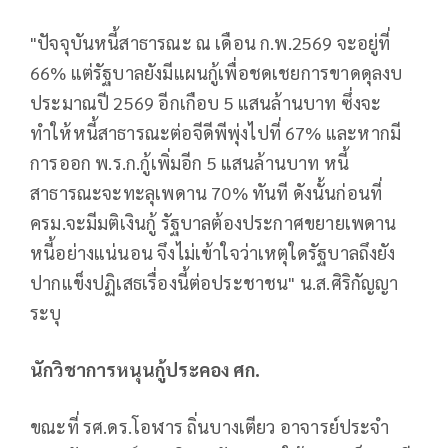
"ปัจจุบันหนี้สาธารณะ ณ เดือน ก.พ.2569 จะอยู่ที่
66% แต่รัฐบาลยังมีแผนกู้เพื่อชดเชยการขาดดุลงบ
ประมาณปี 2569 อีกเกือบ 5 แสนล้านบาท ซึ่งจะ
ทำให้หนี้สาธารณะต่อจีดีพีพุ่งไปที่ 67% และหากมี
การออก พ.ร.ก.กู้เพิ่มอีก 5 แสนล้านบาท หนี้
สาธารณะจะทะลุเพดาน 70% ทันที ดังนั้นก่อนที่
ครม.จะมีมติเงินกู้ รัฐบาลต้องประกาศขยายเพดาน
หนี้อย่างแน่นอน จึงไม่เข้าใจว่าเหตุใดรัฐบาลถึงยัง
ปากแข็งปฏิเสธเรื่องนี้ต่อประชาชน" น.ส.ศิริกัญญา
ระบุ
นักวิชาการหนุนกู้ประคอง ศก.
ขณะที่ รศ.ดร.โอฬาร ถิ่นบางเตียว อาจารย์ประจำ