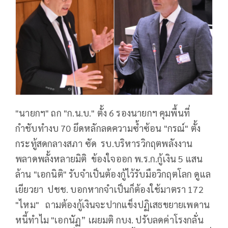
"นายกฯ" ถก "ก.น.บ." ตั้ง 6 รองนายกฯ คุมพื้นที่
กำชับทำงบ 70 ยึดหลักลดความซ้ำซ้อน "กรณ์" ตั้ง
กระทู้สดกลางสภา ซัด รบ.บริหารวิกฤตพลังงาน
พลาดพลั้งหลายมิติ ข้องใจออก พ.ร.ก.กู้เงิน 5 แสน
ล้าน "เอกนิติ" รับจำเป็นต้องกู้ไว้รับมือวิกฤตโลก ดูแล
เยียวยา ปชช. บอกหากจำเป็นก็ต้องใช้มาตรา 172
"ไหม" ถามต้องกู้เงินจะปากแข็งปฏิเสธขยายเพดาน
หนี้ทำไม "เอกนัฏ” เผยมติ กบง. ปรับลดค่าโรงกลั่น