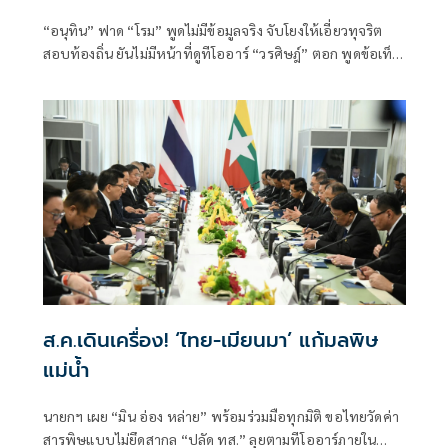
“อนุทิน” ฟาด “โรม” พูดไม่มีข้อมูลจริง จับโยงให้เอี่ยวทุจริต
สอบท้องถิ่น ยันไม่มีหน้าที่ดูทีโออาร์ “วรศิษฎ์” ตอก พูดข้อเท็จ
จริงไม่ครบ
ส.ค.เดินเครื่อง! ‘ไทย-เมียนมา’ แก้มลพิษ
แม่นํ้า
นายกฯ เผย “มิน อ่อง หล่าย” พร้อมร่วมมือทุกมิติ ขอไทยวัดค่า
สารพิษแบบไม่ยึดสากล “ปลัด ทส.” ลุยตามทีโออาร์ภายใน