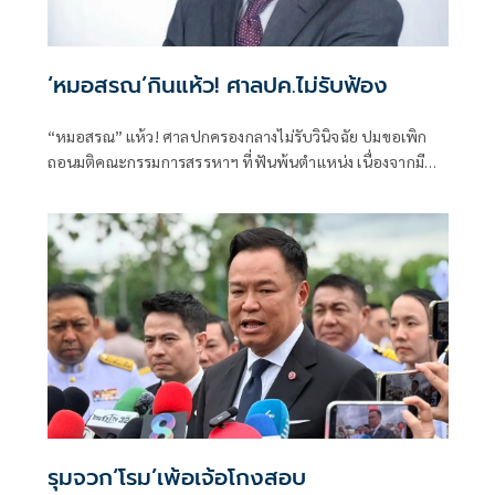
‘หมอสรณ’กินแห้ว! ศาลปค.ไม่รับฟ้อง
“หมอสรณ” แห้ว! ศาลปกครองกลางไม่รับวินิจฉัย ปมขอเพิก
ถอนมติคณะกรรมการสรรหาฯ ที่ฟันพ้นตำแหน่ง เนื่องจากมี
ลักษณะต้องห้ามและขาดคุณสมบัติมาตั้งแต่ต้น
รุมจวก‘โรม’เพ้อเจ้อโกงสอบ