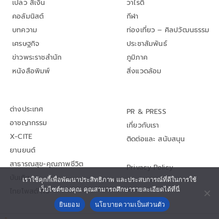
เปลว สีเงิน
วาไรตี้
คอลัมนิสต์
กีฬา
บทความ
ท่องเที่ยว – ศิลปวัฒนธรรม
เศรษฐกิจ
ประชาสัมพันธ์
ข่าวพระราชสำนัก
ภูมิภาค
หนังสือพิมพ์
สิ่งแวดล้อม
ต่างประเทศ
PR & PRESS
อาชญากรรม
เกี่ยวกับเรา
X-CITE
ติดต่อและ สนับสนุน
ยานยนต์
สาธารณสุข-คุณภาพชีวิต
Privacy Policy
บันเทิง
เราใช้คุกกี้เพื่อพัฒนาประสิทธิภาพ และประสบการณ์ที่ดีในการใช้
เว็บไซต์ของคุณ คุณสามารถศึกษารายละเอียดได้ที่นี่
ไทยโพสต์ ทีวี
ยินยอม
นโยบายความเป็นส่วนตัว