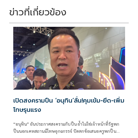
o
n
k
k
ข่าวที่เกี่ยวข้อง
เปิดสงครามปืน ‘อนุทิน’ลั่น!คุมเข้ม-ยึด-เพิ่ม
โทษรุนแรง
“อนุทิน” ยันประกาศสงครามกับปืน ย้ำไม่ใช่เจ้าหน้าที่รัฐพก
ปืนนอกเคหสถานมีโทษอุกฉกรรจ์ ปัดตกข้อเสนอครูพกปืน
ป้องกันตัว เหตุไม่ใช่เจ้าพนักงาน ลั่นปืนถูกขโมยไปก่อเหตุ