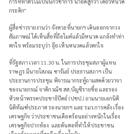
การที่ทําตัวไม่เป็นนักวิชาการ น่าอดสูกว่า เดี๋ยวหนวด
กระดิก"
ผู้สื่อข่าวรายงานว่า จังหวะที่นายกฯ เดินออกจากวง
สัมภาษณ์ ได้เห็นสื่อที่ถือไมค์แล้วมีหนวด แกล้งทำท่า
ตกใจ พร้อมระบุว่า อุ๊ย เห็นหนวดแล้วตกใจ
ที่รัฐสภา เวลา 11.30 น. ในการประชุมสภาผู้แทน
ราษฎร มีนายโสภณ ซารัมย์ ประธานสภาฯ เป็น
ประธานการประชุม พิจารณากระทู้ถามสดด้วยวาจา
ของนายกรณ์ จาติกวณิช สส.บัญชีรายชื่อ และรอง
หัวหน้าพรรคประชาธิปัตย์ (ปชป.) ถามนายเอกนิติ
นิติทัณฑ์ประภาศ รองนายกฯ และ รมว.การคลัง เรื่อง
เศรษฐกิจ ว่าประชาชนเดือดร้อนอย่างหนักในเรื่อง
เศรษฐกิจปากท้อง และต้นตอที่ทำให้ประชาชน