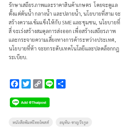
รักษาเสถียรภาพและราคาสินค้าเกษตร โดยจะดูแล
ตั้งแต่ต้นน้ำ กลางน้ำ และปลายน้ำ, นโยบายที่สาม จะ
สร้างความเข้มแข็งให้กับ SME และชุมชน, นโยบายที่
สี่ จะเร่งสร้างสมดุลการส่งออก เพื่อสร้างเสถียรภาพ
และกระจายความเสี่ยงทางการค้าระหว่างประเทศ,
นโยบายที่ห้า จะยกระดับเทคโนโลยีและปลดล็อกกฎ
ระเบียบ.
F
T
C
Li
S
ac
wi
o
n
h
e
tt
p
e
ar
b
er
y
e
o
Li
Tags
หนังสือพิมพ์ไทยโพสต์
อนุทิน-ชาญวีรกูล