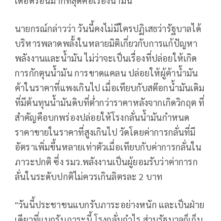
เดือดร้อนมากที่สุดคือเรื่องน้ำมัน
นายกรณ์กล่าวว่า วันนี้คงไม่มีใครปฏิเสธว่ารัฐบาลได้
บริหารพลาดพลั้งในหลายมิติเกี่ยวกับการแก้ปัญหา
พลังงานและน้ำมัน ไม่ว่าจะเป็นเรื่องที่ปล่อยให้เกิด
การกักตุนน้ำมัน การขาดแคลน ปล่อยให้ผู้ค้าน้ำมัน
ค้าในราคาที่แพงเกินไป เมื่อเทียบกับสต๊อกน้ำมันเดิม
ที่มีต้นทุนน้ำมันดิบที่ต่ำกว่าราคาหลังจากเกิดวิกฤต ที่
สำคัญคือบกพร่องปล่อยให้โรงกลั่นน้ำมันกำหนด
ราคาขายในราคาที่สูงเกินไป วัดโดยค่าการกลั่นที่มี
อัตราเพิ่มขึ้นหลายเท่าตัวเมื่อเทียบกับค่าการกลั่นใน
ภาวะปกติ ซึ่ง รมว.พลังงานเป็นผู้ยอมรับว่าค่าการก
ลั่นในระดับปกติไม่ควรเกินลิตรละ 2 บาท
"วันนี้ประชาชนแบกรับภาระอย่างหนัก และเป็นฝ่าย
เดียวที่แบกรับภาระนี้ โรงกลั่นกำไร ส่วนรัฐบาลก็เก็บ