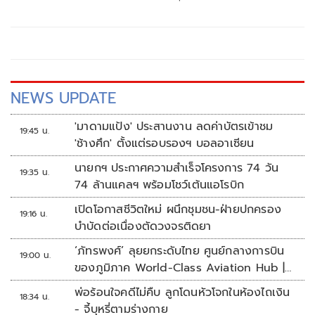
ส.ค.นี้ “เด็กส้ม” ซัดปูพรมแดงรับเป็นจุดต่ำที่สุดของยุทธศาสตร์
การทูตไทยบนเวทีโลก
NEWS UPDATE
'มาดามแป้ง' ประสานงาน ลดค่าบัตรเข้าชม
19:45 น.
'ช้างศึก' ตั้งแต่รอบรองฯ บอลอาเซียน
นายกฯ ประกาศความสำเร็จโครงการ 74 วัน
19:35 น.
74 ล้านแคลฯ พร้อมโชว์เต้นแอโรบิก
เปิดโอกาสชีวิตใหม่ ผนึกชุมชน-ฝ่ายปกครอง
19:16 น.
บำบัดต่อเนื่องตัดวงจรติดยา
‘ภัทรพงศ์’ ลุยยกระดับไทย ศูนย์กลางการบิน
19:00 น.
ของภูมิภาค World-Class Aviation Hub |
ห้องข่าวไทยโพสต์สุดสัปดาห์
พ่อร้อนใจคดีไม่คืบ ลูกโดนหัวโจกในห้องไถเงิน
18:34 น.
- จี้บุหรี่ตามร่างกาย