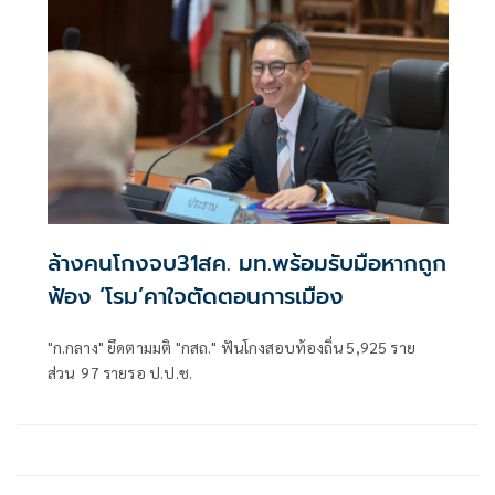
ล้างคนโกงจบ31สค. มท.พร้อมรับมือหากถูก
ฟ้อง ‘โรม’คาใจตัดตอนการเมือง
"ก.กลาง" ยึดตามมติ "กสถ." ฟันโกงสอบท้องถิ่น 5,925 ราย
ส่วน 97 รายรอ ป.ป.ช.