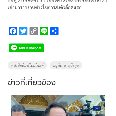
เข้ามารายงานข่าวในการส่งตัวล็อตแรก.
F
T
C
Li
S
ac
wi
o
n
h
e
tt
p
e
ar
b
er
y
e
o
Li
Tags
หนังสือพิมพ์ไทยโพสต์
อนุทิน-ชาญวีรกูล
o
n
k
k
ข่าวที่เกี่ยวข้อง