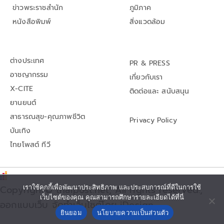
ข่าวพระราชสำนัก
ภูมิภาค
หนังสือพิมพ์
สิ่งแวดล้อม
ต่างประเทศ
PR & PRESS
อาชญากรรม
เกี่ยวกับเรา
X-CITE
ติดต่อและ สนับสนุน
ยานยนต์
สาธารณสุข-คุณภาพชีวิต
Privacy Policy
บันเทิง
ไทยโพสต์ ทีวี
เราใช้คุกกี้เพื่อพัฒนาประสิทธิภาพ และประสบการณ์ที่ดีในการใช้
Copyright© thaipost.net, All rights reserved.,
เว็บไซต์ของคุณ คุณสามารถศึกษารายละเอียดได้ที่นี่
ออกแบบเว็บ จัดทำเว็บไซต์โดย iDesign
ยินยอม
นโยบายความเป็นส่วนตัว