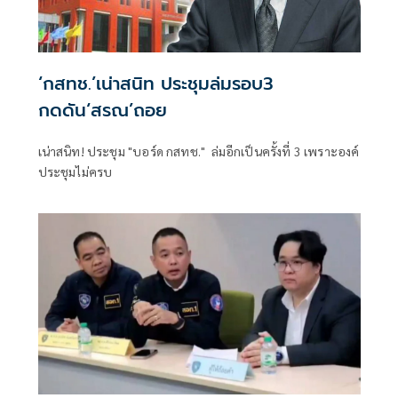
‘กสทช.’เน่าสนิท ประชุมล่มรอบ3
กดดัน‘สรณ’ถอย
เน่าสนิท! ประชุม "บอร์ด กสทช." ล่มอีกเป็นครั้งที่ 3 เพราะองค์
ประชุมไม่ครบ