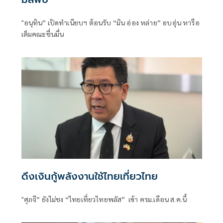
"อนุทิน” เปิดทำเนียบฯ ต้อนรับ “มิน อ่อง หล่าย” อบอุ่น หารือ
เต็มคณะชื่นมื่น
ดึงเงินกู้พลังงานใช้ไทยเที่ยวไทย
"ศุภจี” ยังไม่ชง “ไทยเที่ยวไทยพลัส” เข้า ครม.เดือน ส.ค.นี้