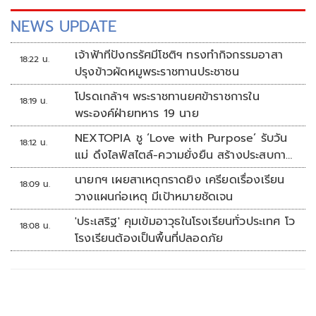
NEWS UPDATE
เจ้าฟ้าทีปังกรรัศมีโชติฯ ทรงทำกิจกรรมอาสา
18:22 น.
ปรุงข้าวผัดหมูพระราชทานประชาชน
โปรดเกล้าฯ พระราชทานยศข้าราชการใน
18:19 น.
พระองค์ฝ่ายทหาร 19 นาย
NEXTOPIA ชู ‘Love with Purpose’ รับวัน
18:12 น.
แม่ ดึงไลฟ์สไตล์-ความยั่งยืน สร้างประสบกา
รณ์ช้อปปิงมีความหมาย
นายกฯ เผยสาเหตุกราดยิง เครียดเรื่องเรียน
18:09 น.
วางแผนก่อเหตุ มีเป้าหมายชัดเจน
'ประเสริฐ' คุมเข้มอาวุธในโรงเรียนทั่วประเทศ โว
18:08 น.
โรงเรียนต้องเป็นพื้นที่ปลอดภัย