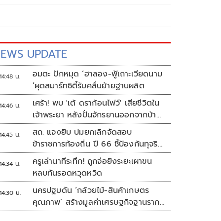
EWS UPDATE
อมตะ ปักหมุด ‘ฮาลอง-ฟู้เถาะเวียดนาม
14:48 น.
’ผุดสมาร์ทซิตี้รับคลื่นย้ายฐานผลิต
เศร้า! พบ 'เต้ ดราก้อนไฟว์' เสียชีวิตใน
14:46 น.
เจ้าพระยา หลังปั่นจักรยานออกจากบ้าน
ตี 4
สถ. แจงยิบ ปมยกเลิกจัดสอบ
14:45 น.
ข้าราชการท้องถิ่น ปี 66 ชี้ป้องกันทุจริต
หวั่นรัฐเสียหาย
ครูเล่านาทีระทึก! ถูกจ่อยิงระยะเผาขน
14:34 น.
หลบทันรอดหวุดหวิด
นครปฐมดัน ‘กล้วยไม้-สินค้าเกษตร
14:30 น.
คุณภาพ’ สร้างมูลค่าเศรษฐกิจฐานราก
ตั้งเป้าเงินสะพัด 10 ล้านบาท