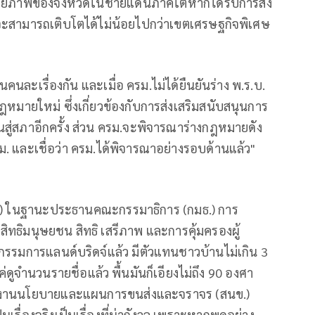
ักยภาพของจังหวัดในชายแดนภาคใต้หากได้รับการส่ง
จะสามารถเติบโตได้ไม่น้อยไปกว่าเขตเศรษฐกิจพิเศษ
คนละเรื่องกัน และเมื่อ ครม.ไม่ได้ยืนยันร่าง พ.ร.บ.
มายใหม่ ซึ่งเกี่ยวข้องกับการส่งเสริมสนับสนุนการ
่นสู่สภาอีกครั้ง ส่วน ครม.จะพิจารณาร่างกฎหมายดัง
รม. และเชื่อว่า ครม.ได้พิจารณาอย่างรอบด้านแล้ว"
.) ในฐานะประธานคณะกรรมาธิการ (กมธ.) การ
ทธิมนุษยชน สิทธิ เสรีภาพ และการคุ้มครองผู้
ะกรรมการแลนด์บริดจ์แล้ว มีตัวแทนชาวบ้านไม่เกิน 3
ูจำนวนรายชื่อแล้ว พื้นมันก็เอียงไม่ถึง 90 องศา
ำนักงานนโยบายและแผนการขนส่งและจราจร (สนข.)
็นเรื่องจริงเป็นเรื่องที่น่ากังวล เพราะหากพูดอย่าง