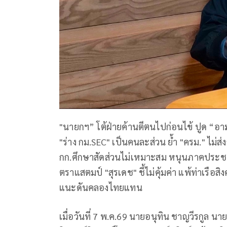
"นายกฯ” โต้ฝ่ายค้านตีตนไปก่อนไข้ ปูด “อาม่
"ร่าง กม.SEC" เป็นคนละส่วน ย้ำ "ครม." ไม่
กก.ศึกษาสัดส่วนไม่เหมาะสม หนุนภาคประชาชนเ
ตราแสตมป์ "สุรเดช" ชี้ไม่คุ้มค่า แพ้ท่าเรือส
แนะดันคลองไทยแทน
เมื่อวันที่ 7 พ.ค.69 นายอนุทิน ชาญวีรกูล 