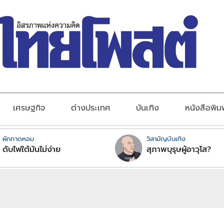
เศรษฐกิจ
ต่างประเทศ
บันเทิง
หนังสือพิม
ผักกาดหอม
วิสามัญบันเทิง
ดับไฟใต้มันไม่ง่าย
สุภาพบุรุษผู้อาวุโส?