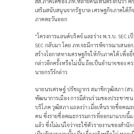
สส.ภาคใต้ของ ภท.หลายคนเห็นตรงกันว่า ศ
เสริมสนับสนุนจากรัฐบาล เศรษฐกิจภาคใต้ก็
ภาคตะวันออก
"โครงการแลนด์บริดจ์ และร่าง พ.ร.บ. SEC เป็น
SEC กลับมา โดย ภท.จะมีการพิจารณาเสนอกฎห
สร้างโอกาสทางเศรษฐกิจให้กับภาคใต้ เพื่อยื
กล่าวอีกครั้งหรือไม่นั้น ถือเป็นอำนาจของ ค
นายกรวีร์กล่าว
นายนรเศรษฐ์ ปรัชญากร สมาชิกวุฒิสภา (สว
พัฒนาการเมือง การมีส่วนร่วมของประชาชน สิ
บริโภค วุฒิสภา แถลงว่า เมื่อเห็นรายชื่อคณ
คน ซึ่งรายชื่อคณะกรรมการที่ออกมาแบบนี้แค่ด
แล้ว ซึ่งไม่แน่ใจว่าจะใช้ตัวรายงานของส
เป็นตัวรายงานนั้นเป็นเรื่องจริงหรือไม่ หากเป