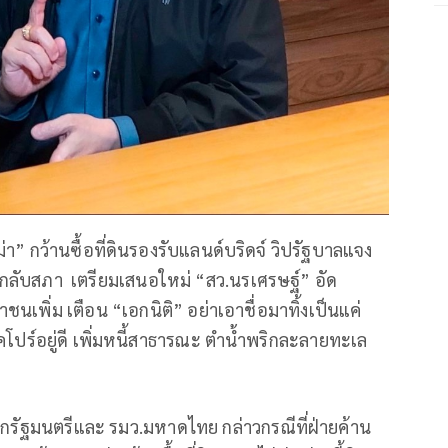
า” กว้านซื้อที่ดินรองรับแลนด์บริดจ์ วิปรัฐบาลแจง
ส่งกลับสภา เตรียมเสนอใหม่ “สว.นรเศรษฐ์” อัด
พิ่ม เตือน “เอกนิติ” อย่าเอาชื่อมาทิ้งเป็นแค่
ิงคโปร์อยู่ดี เพิ่มหนี้สาธารณะ ตำน้ำพริกละลายทะเล
นายกรัฐมนตรีและ รมว.มหาดไทย กล่าวกรณีที่ฝ่ายค้าน