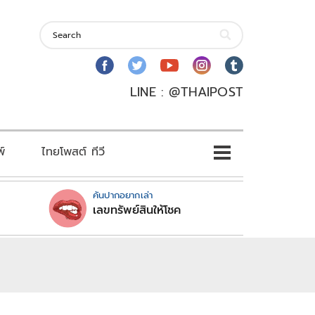
LINE : @THAIPOST
พ์
ไทยโพสต์ ทีวี
คันปากอยากเล่า
เลขทรัพย์สินให้โชค