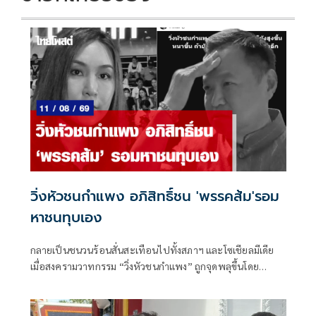
วิ่งหัวชนกำแพง อภิสิทธิ์ชน 'พรรคส้ม'รอม
หาชนทุบเอง
กลายเป็นชนวนร้อนสั่นสะเทือนไปทั้งสภาฯ และโซเชียลมีเดีย
เมื่อสงครามวาทกรรม “วิ่งหัวชนกำแพง” ถูกจุดพลุขึ้นโดย
“ไหม” น.ส.ศิริกัญญา ตันสกุล สส.บัญชีรายชื่อ พรรคประชาชน
แห่งค่าย พรรคส้ม ที่ออกมาเปิดใจสะท้อนสภาวะถดถอยและ
ความกดดันของการสู้กับระบบ