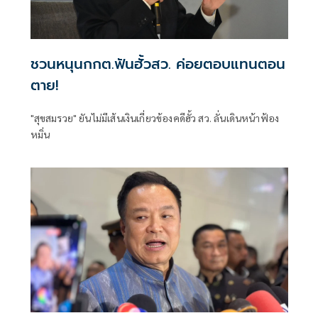
ชวนหนุนกกต.ฟันฮั้วสว. ค่อยตอบแทนตอน
ตาย!
"สุขสมรวย" ยันไม่มีเส้นเงินเกี่ยวข้องคดีฮั้ว สว. ลั่นเดินหน้าฟ้อง
หมิ่น