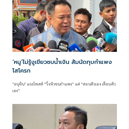
‘หนู’ไม่รู้งูเขียวซบน้ำเงิน ส้มนัดทุบกำแพง
โสโครก
"อนุทิน" แจงโพสต์ “วิ่งหัวชนกำแพง” แค่ “สอนตัวเอง เตือนตัว
เอง”