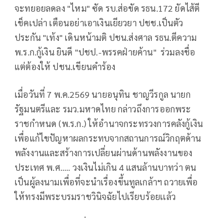
จะทยอยลดลง "ไหม" ซัด รบ.ส่อขัด รธน.172 ยัดไส้ตี
เช็คเปล่า เตือนอย่าเอาเงินเยียวยา ปชช.เป็นตัว
ประกัน "เท้ง" เดินหน้ามติ ปชน.ส่งศาล รธน.ตีความ
พ.ร.ก.กู้เงิน ยินดี "ปชป.-พรรคฝ่ายค้าน" ร่วมลงชื่อ
แต่ต้องให้ ปชน.เขียนคำร้อง
เมื่อวันที่ 7 พ.ค.2569 นายอนุทิน ชาญวีรกูล นายก
รัฐมนตรีและ รมว.มหาดไทย กล่าวถึงการออกพระ
ราชกำหนด (พ.ร.ก.) ให้อำนาจกระทรวงการคลังกู้เงิน
เพื่อแก้ไขปัญหาผลกระทบจากสถานการณ์วิกฤตด้าน
พลังงานและสร้างการเปลี่ยนผ่านด้านพลังงานของ
ประเทศ พ.ศ….. วงเงินไม่เกิน 4 แสนล้านบาทว่า ตน
เป็นผู้ลงนามเพื่อที่จะนำเรื่องขึ้นทูลเกล้าฯ ถวายเพื่อ
ให้ทรงมีพระบรมราชวินิจฉัยไปเรียบร้อยเเล้ว