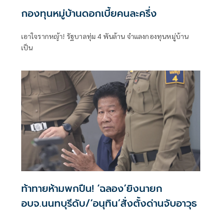
กองทุนหมู่บ้านดอกเบี้ยคนละครึ่ง
เอาใจรากหญ้า! รัฐบาลทุ่ม 4 พันล้าน จำแลงกองทุนหมู่บ้าน
เป็น
ท้าทายห้ามพกปืน! ‘ฉลอง’ยิงนายก
อบจ.นนทบุรีดับ/‘อนุทิน’สั่งตั้งด่านจับอาวุธ