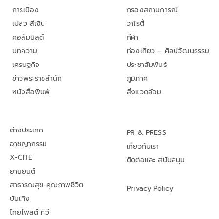
การเมือง
กรองสถานการณ์
เปลว สีเงิน
วาไรตี้
คอลัมนิสต์
กีฬา
บทความ
ท่องเที่ยว – ศิลปวัฒนธรรม
เศรษฐกิจ
ประชาสัมพันธ์
ข่าวพระราชสำนัก
ภูมิภาค
หนังสือพิมพ์
สิ่งแวดล้อม
ต่างประเทศ
PR & PRESS
อาชญากรรม
เกี่ยวกับเรา
X-CITE
ติดต่อและ สนับสนุน
ยานยนต์
สาธารณสุข-คุณภาพชีวิต
Privacy Policy
บันเทิง
ไทยโพสต์ ทีวี