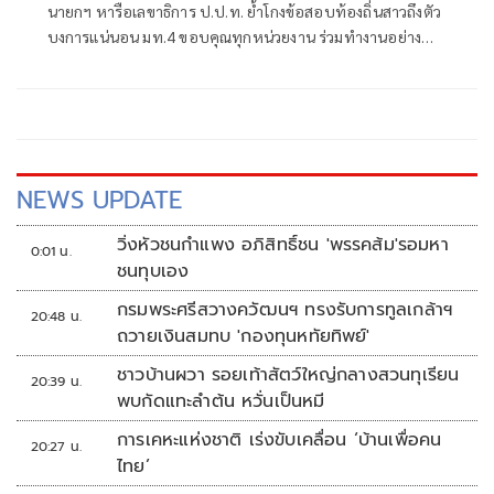
นายกฯ หารือเลขาธิการ ป.ป.ท. ย้ำโกงข้อสอบท้องถิ่นสาวถึงตัว
บงการแน่นอน มท.4 ขอบคุณทุกหน่วยงาน ร่วมทำงานอย่าง
หนักจนได้ผลสอบท้องถิ่นล่าสุด
NEWS UPDATE
วิ่งหัวชนกำแพง อภิสิทธิ์ชน 'พรรคส้ม'รอมหา
0:01 น.
ชนทุบเอง
กรมพระศรีสวางควัฒนฯ ทรงรับการทูลเกล้าฯ
20:48 น.
ถวายเงินสมทบ 'กองทุนหทัยทิพย์'
ชาวบ้านผวา รอยเท้าสัตว์ใหญ่กลางสวนทุเรียน
20:39 น.
พบกัดแทะลำต้น หวั่นเป็นหมี
การเคหะแห่งชาติ เร่งขับเคลื่อน ‘บ้านเพื่อคน
20:27 น.
ไทย’