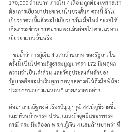
170,000 ล้านบาท ภายใน 4 เดือน ถูกต้อง เพราะเรา
ต้องการเยียวยาประชาชนในช่วงสั้นๆ ตรงนี้ ถ้าไม่
เยียวยาตรงนี้แล้วจะไปเยียวยากันเมื่อไหร่ จะรอให้
เกิดภาวะข้าวยากหมากแพงแล้วค่อยไปหาแนวทาง
เยียวยาแบบนั้นหรือ
“ขอย้ำว่าการกู้เงิน 4 แสนล้านบาท ของรัฐบาลใน
ครั้งนี้ เป็นไปตามรัฐธรรมนูญมาตรา 172 มีเหตุผล
ความจำเป็นเร่งด่วน และวัตถุประสงค์หลักของ
รัฐบาลคือจะนำเงินทุกบาททุกสตางค์ให้ถึงมือพี่น้อง
ประชาชนอย่างแน่นอน” นายภราดรกล่าว
ต่อมานายณัฐพงษ์ เรืองปัญญาวุฒิ สส.บัญชีรายชื่อ
และหัวหน้าพรรค ปชน. แถลงถึงจุดยืนของพรรค
กรณี ครม.มีมติออก พ.ร.ก.กู้เงิน 4 แสนล้านบาทว่า ที่