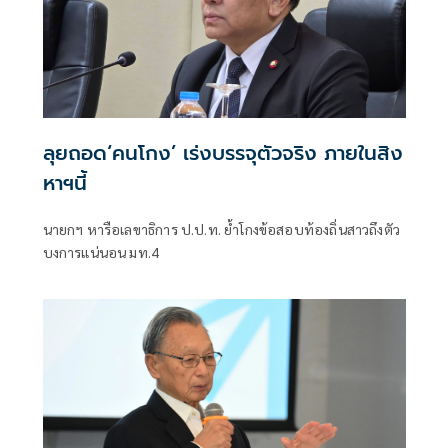
ลุยถอด‘คนโกง’ เร่งบรรจุตัวจริง ภายในสิง
หาฯนี้
นายกฯ หารือเลขาธิการ ป.ป.ท. ย้ำโกงข้อสอบท้องถิ่นสาวถึงตัว
บงการแน่นอน มท.4