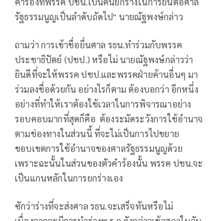
คำร้องที่พรรค ปชน.เป็นคนยกร่างในการยื่นต่อศาล
รัฐธรรมนูญเป็นลำดับถัดไป" นายณัฐพงษ์กล่าว
ถามว่า การเข้าชื่อยื่นศาล รธน.ทำร่วมกับพรรค
ประชาธิปัตย์ (ปชป.) หรือไม่ นายณัฐพงษ์กล่าวว่า
ยินดีที่จะให้พรรค ปชป.และพรรคฝ่ายค้านอื่นๆ มา
ร่วมลงชื่อด้วยกัน อย่างไรก็ตาม ต้องบอกว่า อีกหนึ่ง
อย่างที่ทำให้เราต้องใช้เวลาในการพิจารณาอย่าง
รอบคอบมากที่สุดก็คือ ต้องระมัดระวังการใช้อำนาจ
ตามช่องทางในส่วนนี้ ที่จะไม่เป็นการไปขยาย
ขอบเขตการใช้อำนาจของศาลรัฐธรรมนูญด้วย
เพราะฉะนั้นในส่วนของตัวคำร้องนั้น พรรค ปชน.จะ
เป็นแกนหลักในการยกร่างเอง
ซักว่าร่างที่จะส่งศาล รธน.จะเสร็จทันหรือไม่
เนื่องจากจะมีการนำร่างพ.ร.ก.ดังกล่าวเข้าสภาในวัน