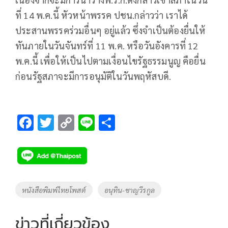
ที่ 14 พ.ค.นี้ หัวหน้าพรรค ปชน.กล่าวว่า เราได้
ประสานพรรคร่วมอื่นๆ อยู่แล้ว ซึ่งจำเป็นต้องยื่นให้
ทันภายในวันจันทร์ที่ 11 พ.ค. หรือวันอังคารที่ 12
พ.ค.นี้ เพื่อให้เป็นไปตามเงื่อนไขรัฐธรรมนูญ คือยื่น
ก่อนรัฐสภาจะมีการอนุมัติในวันพฤหัสบดี.
F
T
C
Li
S
ac
wi
o
n
h
e
tt
p
e
ar
b
er
y
e
o
Li
Tags
หนังสือพิมพ์ไทยโพสต์
อนุทิน-ชาญวีรกูล
o
n
k
k
ข่าวที่เกี่ยวข้อง